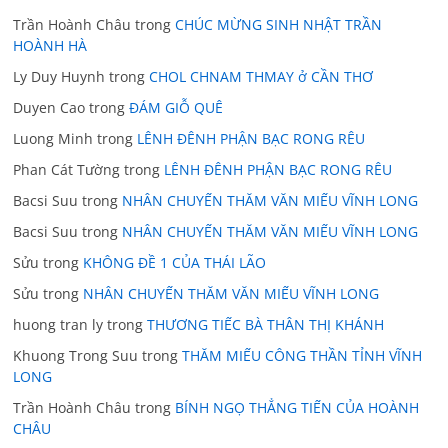
Trần Hoành Châu
trong
CHÚC MỪNG SINH NHẬT TRẦN
HOÀNH HÀ
Ly Duy Huynh
trong
CHOL CHNAM THMAY ở CẦN THƠ
Duyen Cao
trong
ĐÁM GIỖ QUÊ
Luong Minh
trong
LÊNH ĐÊNH PHẬN BẠC RONG RÊU
Phan Cát Tường
trong
LÊNH ĐÊNH PHẬN BẠC RONG RÊU
Bacsi Suu
trong
NHÂN CHUYẾN THĂM VĂN MIẾU VĨNH LONG
Bacsi Suu
trong
NHÂN CHUYẾN THĂM VĂN MIẾU VĨNH LONG
Sửu
trong
KHÔNG ĐỀ 1 CỦA THÁI LÃO
Sửu
trong
NHÂN CHUYẾN THĂM VĂN MIẾU VĨNH LONG
huong tran ly
trong
THƯƠNG TIẾC BÀ THÂN THỊ KHÁNH
Khuong Trong Suu
trong
THĂM MIẾU CÔNG THẦN TỈNH VĨNH
LONG
Trần Hoành Châu
trong
BÍNH NGỌ THẲNG TIẾN CỦA HOÀNH
CHÂU