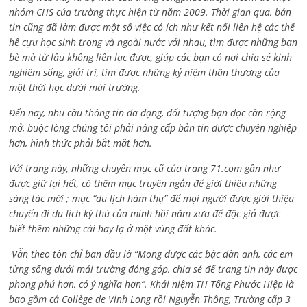
nhóm CHS của trường thực hiện từ năm 2009. Thời gian qua, bản
tin cũng đã làm được một số việc có ích như kết nối liên hệ các thế
hệ cựu học sinh trong và ngoài nước với nhau, tìm được những bạn
bè mà từ lâu không liên lạc được, giúp các bạn có nơi chia sẻ kinh
nghiệm sống, giải trí, tìm được những kỷ niệm thân thương của
một thời học dưới mái trường.
Đến nay, nhu cầu thông tin đa dạng, đối tượng bạn đọc cần rộng
mở, buộc lòng chúng tôi phải nâng cấp bản tin được chuyên nghiệp
hơn, hình thức phải bắt mắt hơn.
Với trang này, những chuyên mục cũ của trang 71.com gần như
được giữ lại hết, có thêm mục truyện ngắn để giới thiệu những
sáng tác mới ; mục “du lịch hàm thụ” để mọi người được giới thiệu
chuyến đi du lịch kỳ thú của mình hồi năm xưa để độc giả được
biết thêm những cái hay lạ ở một vùng đất khác.
Vẫn theo tôn chỉ ban đầu là “Mong được các bậc đàn anh, các em
từng sống dưới mái trường đóng góp, chia sẻ để trang tin này được
phong phú hơn, có ý nghĩa hơn”. Khái niệm TH Tống Phước Hiệp là
bao gồm cả
Collège de Vinh Long rồi Nguyễn Thông,
Trường cấp 3