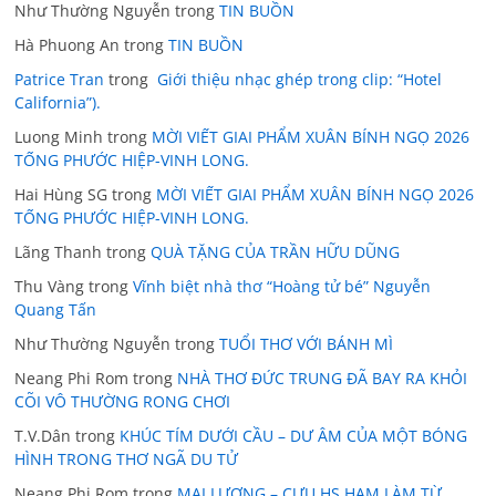
Như Thường Nguyễn
trong
TIN BUỒN
Hà Phuong An
trong
TIN BUỒN
Patrice Tran
trong
Giới thiệu nhạc ghép trong clip: “Hotel
California”).
Luong Minh
trong
MỜI VIẾT GIAI PHẨM XUÂN BÍNH NGỌ 2026
TỐNG PHƯỚC HIỆP-VINH LONG.
Hai Hùng SG
trong
MỜI VIẾT GIAI PHẨM XUÂN BÍNH NGỌ 2026
TỐNG PHƯỚC HIỆP-VINH LONG.
Lãng Thanh
trong
QUÀ TẶNG CỦA TRẦN HỮU DŨNG
Thu Vàng
trong
Vĩnh biệt nhà thơ “Hoàng tử bé” Nguyễn
Quang Tấn
Như Thường Nguyễn
trong
TUỔI THƠ VỚI BÁNH MÌ
Neang Phi Rom
trong
NHÀ THƠ ĐỨC TRUNG ĐÃ BAY RA KHỎI
CÕI VÔ THƯỜNG RONG CHƠI
T.V.Dân
trong
KHÚC TÍM DƯỚI CẦU – DƯ ÂM CỦA MỘT BÓNG
HÌNH TRONG THƠ NGÃ DU TỬ
Neang Phi Rom
trong
MAI LƯƠNG – CỰU HS HAM LÀM TỪ