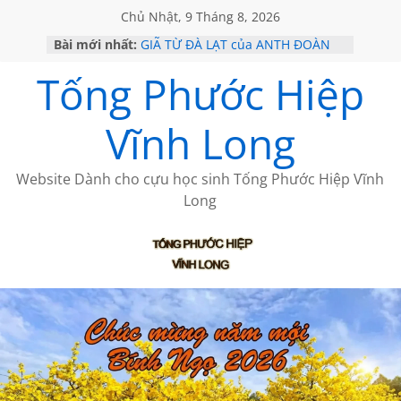
Chủ Nhật, 9 Tháng 8, 2026
Bài mới nhất:
GIÃ TỪ ĐÀ LẠT của ANTH ĐOÀN
SÀI GÒN – HÒN NGỌC VIỄN ĐÔNG
Tống Phước Hiệp
KHÔNG ĐỀ 20 CỦA THÁI LÃO
KHÔNG ĐỀ 19 CỦA THÁI LÃO
CHÙM THƠ CỦA BÍCH HÀ
Vĩnh Long
Website Dành cho cựu học sinh Tống Phước Hiệp Vĩnh
Long