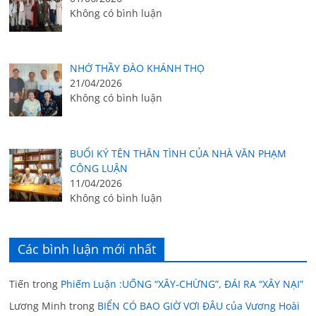
Không có bình luận
NHỚ THẦY ĐÀO KHÁNH THỌ
21/04/2026
Không có bình luận
BUỔI KÝ TÊN THÂN TÌNH CỦA NHÀ VĂN PHẠM
CÔNG LUẬN
11/04/2026
Không có bình luận
Các bình luận mới nhất
Tiến
trong
Phiếm Luận :UỐNG “XÂY-CHỪNG”, ĐÁI RA “XÂY NẠI”
Lương Minh
trong
BIỂN CÓ BAO GIỜ VƠI ĐÂU của Vương Hoài