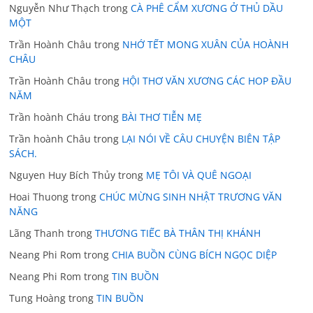
Nguyễn Như Thạch
trong
CÀ PHÊ CẨM XƯƠNG Ở THỦ DẦU
MỘT
Trần Hoành Châu
trong
NHỚ TẾT MONG XUÂN CỦA HOÀNH
CHÂU
Trần Hoành Châu
trong
HỘI THƠ VĂN XƯƠNG CÁC HOP ĐẦU
NĂM
Trần hoành Cháu
trong
BÀI THƠ TIỄN MẸ
Trần hoành Châu
trong
LẠI NÓI VỀ CÂU CHUYỆN BIÊN TẬP
SÁCH.
Nguyen Huy Bích Thủy
trong
MẸ TÔI VÀ QUÊ NGOẠI
Hoai Thuong
trong
CHÚC MỪNG SINH NHẬT TRƯƠNG VĂN
NĂNG
Lãng Thanh
trong
THƯƠNG TIẾC BÀ THÂN THỊ KHÁNH
Neang Phi Rom
trong
CHIA BUỒN CÙNG BÍCH NGỌC DIỆP
Neang Phi Rom
trong
TIN BUỒN
Tung Hoàng
trong
TIN BUỒN