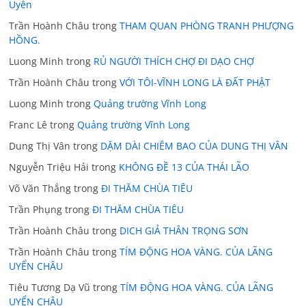
Uyên
Trần Hoành Châu
trong
THAM QUAN PHÒNG TRANH PHƯỢNG
HỒNG.
Luong Minh
trong
RỦ NGƯỜI THÍCH CHỢ ĐI DẠO CHỢ
Trần Hoành Châu
trong
VỚI TÔI-VĨNH LONG LÀ ĐẤT PHẬT
Luong Minh
trong
Quảng trường Vĩnh Long
Franc Lê
trong
Quảng trường Vĩnh Long
Dung Thị Vân
trong
DẶM DÀI CHIÊM BAO CỦA DUNG THỊ VÂN
Nguyễn Triệu Hải
trong
KHÔNG ĐỀ 13 CỦA THÁI LÃO
Võ Văn Thắng
trong
ĐI THĂM CHÙA TIÊU
Trần Phụng
trong
ĐI THĂM CHÙA TIÊU
Trần Hoành Châu
trong
DICH GIẢ THÂN TRỌNG SƠN
Trần Hoành Châu
trong
TÍM ĐỘNG HOA VÀNG. CỦA LÃNG
UYỂN CHÂU
Tiêu Tương Dạ Vũ
trong
TÍM ĐỘNG HOA VÀNG. CỦA LÃNG
UYỂN CHÂU