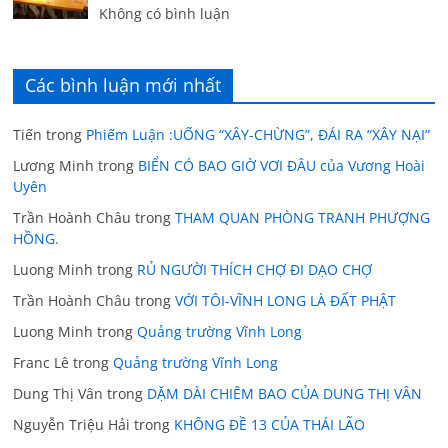
Không có bình luận
Các bình luận mới nhất
Tiến
trong
Phiếm Luận :UỐNG “XÂY-CHỪNG”, ĐÁI RA “XÂY NẠI”
Lương Minh
trong
BIỂN CÓ BAO GIỜ VƠI ĐÂU của Vương Hoài
Uyên
Trần Hoành Châu
trong
THAM QUAN PHÒNG TRANH PHƯỢNG
HỒNG.
Luong Minh
trong
RỦ NGƯỜI THÍCH CHỢ ĐI DẠO CHỢ
Trần Hoành Châu
trong
VỚI TÔI-VĨNH LONG LÀ ĐẤT PHẬT
Luong Minh
trong
Quảng trường Vĩnh Long
Franc Lê
trong
Quảng trường Vĩnh Long
Dung Thị Vân
trong
DẶM DÀI CHIÊM BAO CỦA DUNG THỊ VÂN
Nguyễn Triệu Hải
trong
KHÔNG ĐỀ 13 CỦA THÁI LÃO