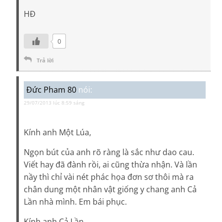
HĐ
0
Trả lời
Đức Pham 80
nói:
29/07/2013 lúc 8:59 sáng
Kính anh Một Lúa,
Ngọn bút của anh rõ ràng là sắc như dao cau.
Viết hay đã đành rồi, ai cũng thừa nhận. Và lần
nầy thì chỉ vài nét phác họa đơn sơ thôi mà ra
chân dung một nhân vật giống y chang anh Cả
Lần nhà mình. Em bái phục.
Kính anh Cả Lần,