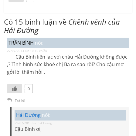
Có 15 bình luận về
Chênh vênh của
Hải Đường
TRẦN BÌNH
nói:
27/07/2013 lúc 10:15 chiều
Cậu Bình liên lạc với cháu Hải Đường không được
,? Tình hình sức khoẻ chị Ba ra sao rồi? Cho cậu mợ
gởi lời thăm hỏi .
0
Trả lời
Hải Đường
nói:
29/07/2013 lúc 6:43 sáng
Cậu Bình ơi,