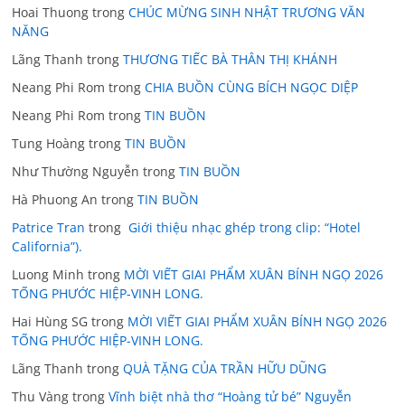
Hoai Thuong
trong
CHÚC MỪNG SINH NHẬT TRƯƠNG VĂN
NĂNG
Lãng Thanh
trong
THƯƠNG TIẾC BÀ THÂN THỊ KHÁNH
Neang Phi Rom
trong
CHIA BUỒN CÙNG BÍCH NGỌC DIỆP
Neang Phi Rom
trong
TIN BUỒN
Tung Hoàng
trong
TIN BUỒN
Như Thường Nguyễn
trong
TIN BUỒN
Hà Phuong An
trong
TIN BUỒN
Patrice Tran
trong
Giới thiệu nhạc ghép trong clip: “Hotel
California”).
Luong Minh
trong
MỜI VIẾT GIAI PHẨM XUÂN BÍNH NGỌ 2026
TỐNG PHƯỚC HIỆP-VINH LONG.
Hai Hùng SG
trong
MỜI VIẾT GIAI PHẨM XUÂN BÍNH NGỌ 2026
TỐNG PHƯỚC HIỆP-VINH LONG.
Lãng Thanh
trong
QUÀ TẶNG CỦA TRẦN HỮU DŨNG
Thu Vàng
trong
Vĩnh biệt nhà thơ “Hoàng tử bé” Nguyễn