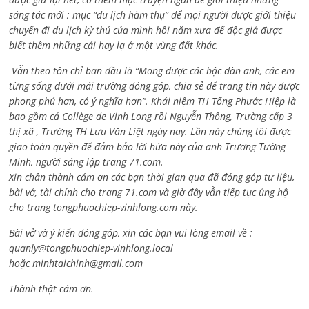
sáng tác mới ; mục “du lịch hàm thụ” để mọi người được giới thiệu
chuyến đi du lịch kỳ thú của mình hồi năm xưa để độc giả được
biết thêm những cái hay lạ ở một vùng đất khác.
Vẫn theo tôn chỉ ban đầu là “Mong được các bậc đàn anh, các em
từng sống dưới mái trường đóng góp, chia sẻ để trang tin này được
phong phú hơn, có ý nghĩa hơn”. Khái niệm TH Tống Phước Hiệp là
bao gồm cả
Collège de Vinh Long rồi Nguyễn Thông,
Trường cấp 3
thị xã , Trường TH Lưu Văn Liệt ngày nay. Lần này chúng tôi được
giao toàn quyền để đảm bảo lời hứa này của anh Trương Tường
Minh, người sáng lập trang 71.com.
Xin chân thành cám ơn các bạn thời gian qua đã đóng góp tư liệu,
bài vở, tài chính cho trang 71.com và giờ đây vẫn tiếp tục ủng hộ
cho trang tongphuochiep-vinhlong.com này.
Bài vở và ý kiến đóng góp, xin các bạn vui lòng email về :
quanly@tongphuochiep-vinhlong.local
hoặc
minhtaichinh@gmail.com
Thành thật cám ơn.