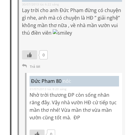
30/07/2013 lúc 6:22 sáng
Lạy trời cho anh Đức Phạm đừng có chuyện
gì nhe, anh mà có chuyện là HĐ ” giải nghệ”
không mần thơ nữa , về nhà mần vườn vui
thú điền viên
0
Trả lời
Đức Pham 80
nói:
31/07/2013 lúc 8:20 sáng
Nhờ trời thương ĐP còn sống nhăn
răng đây. Vậy nhà vườn HĐ cứ tiếp tục
mần thơ nhé! Vừa mần thơ vừa mần
vườn cũng tốt mà. ĐP
0