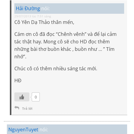
Hải Đường
nói:
29/07/2013 lúc 7:51 sáng
Cô Yên Dạ Thảo thân mến,
Cám ơn cô đã đọc “Chênh vênh” và để lại cảm
tác thật hay. Mong cô sẽ cho HD đọc thêm
những bài thơ buồn khác , buồn như … ” Tím
nhớ”.
Chúc cô có thêm nhiều sáng tác mới.
HĐ
0
Trả lời
NguyenTuyet
nói: