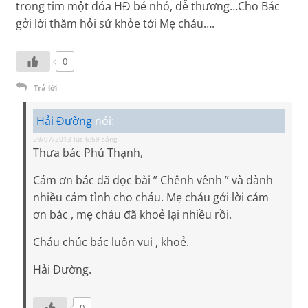
trong tim một đóa HĐ bé nhỏ, dễ thương…Cho Bác
gởi lời thăm hỏi sứ khỏe tới Mẹ cháu….
0
Trả lời
Hải Đường
nói:
29/07/2013 lúc 6:59 sáng
Thưa bác Phú Thạnh,
Cám ơn bác đã đọc bài ” Chênh vênh ” và dành
nhiều cảm tình cho cháu. Mẹ cháu gởi lời cám
ơn bác , mẹ cháu đã khoẻ lại nhiều rồi.
Cháu chúc bác luôn vui , khoẻ.
Hải Đường.
0