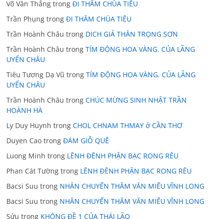
Võ Văn Thắng
trong
ĐI THĂM CHÙA TIÊU
Trần Phụng
trong
ĐI THĂM CHÙA TIÊU
Trần Hoành Châu
trong
DICH GIẢ THÂN TRỌNG SƠN
Trần Hoành Châu
trong
TÍM ĐỘNG HOA VÀNG. CỦA LÃNG
UYỂN CHÂU
Tiêu Tương Dạ Vũ
trong
TÍM ĐỘNG HOA VÀNG. CỦA LÃNG
UYỂN CHÂU
Trần Hoành Châu
trong
CHÚC MỪNG SINH NHẬT TRẦN
HOÀNH HÀ
Ly Duy Huynh
trong
CHOL CHNAM THMAY ở CẦN THƠ
Duyen Cao
trong
ĐÁM GIỖ QUÊ
Luong Minh
trong
LÊNH ĐÊNH PHẬN BẠC RONG RÊU
Phan Cát Tường
trong
LÊNH ĐÊNH PHẬN BẠC RONG RÊU
Bacsi Suu
trong
NHÂN CHUYẾN THĂM VĂN MIẾU VĨNH LONG
Bacsi Suu
trong
NHÂN CHUYẾN THĂM VĂN MIẾU VĨNH LONG
Sửu
trong
KHÔNG ĐỀ 1 CỦA THÁI LÃO