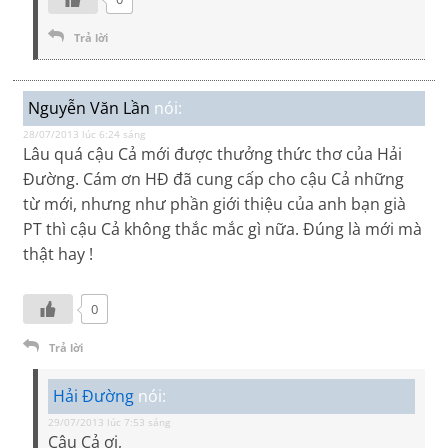
Trả lời
Nguyễn Văn Lần
nói:
28/07/2013 lúc 6:24 sáng
Lâu quá cậu Cả mới được thưởng thức thơ của Hải
Đường. Cám ơn HĐ đã cung cấp cho cậu Cả những
từ mới, nhưng như phần giới thiệu của anh bạn già
PT thì cậu Cả không thắc mắc gì nữa. Đúng là mới mà
thật hay !
0
Trả lời
Hải Đường
nói:
29/07/2013 lúc 7:53 sáng
Cậu Cả ơi,