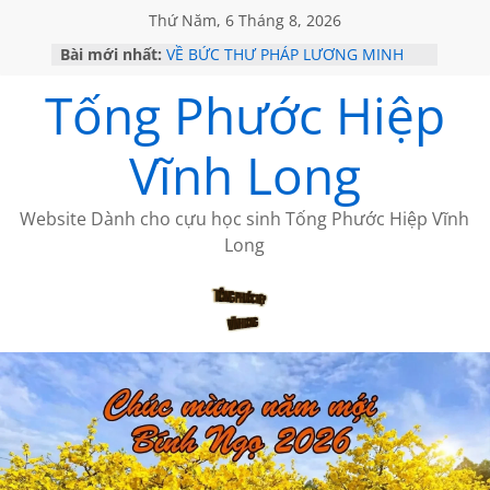
Thứ Năm, 6 Tháng 8, 2026
Bài mới nhất:
VỀ BỨC THƯ PHÁP LƯƠNG MINH
GẶP Ở MỸ
Tống Phước Hiệp
HỌC SỬ HỒI XƯA
MỘT ĐỜI ĐI QUA NHỮNG TRANG
SÁCH
Vĩnh Long
BẤT CHỢT CỦA CHÂU LỆ DUNG
CÀ PHÊ NGẮM NÚI
Website Dành cho cựu học sinh Tống Phước Hiệp Vĩnh
Long