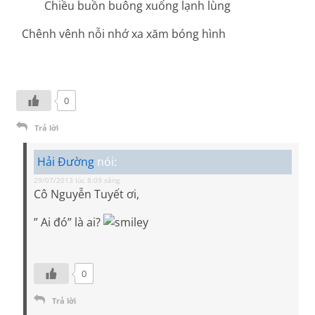
Chiều buồn buông xuống lạnh lùng
Chênh vênh nỗi nhớ xa xăm bóng hình
0
Trả lời
Hải Đường
nói:
29/07/2013 lúc 8:09 sáng
Cô Nguyễn Tuyết ơi,
” Ai đó” là ai?
0
Trả lời