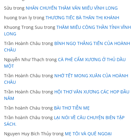
Sửu
trong
NHÂN CHUYẾN THĂM VĂN MIẾU VĨNH LONG
huong tran ly
trong
THƯƠNG TIẾC BÀ THÂN THỊ KHÁNH
Khuong Trong Suu
trong
THĂM MIẾU CÔNG THẦN TỈNH VĨNH
LONG
Trần Hoành Châu
trong
BÍNH NGỌ THẲNG TIẾN CỦA HOÀNH
CHÂU
Nguyễn Như Thạch
trong
CÀ PHÊ CẨM XƯƠNG Ở THỦ DẦU
MỘT
Trần Hoành Châu
trong
NHỚ TẾT MONG XUÂN CỦA HOÀNH
CHÂU
Trần Hoành Châu
trong
HỘI THƠ VĂN XƯƠNG CÁC HOP ĐẦU
NĂM
Trần hoành Cháu
trong
BÀI THƠ TIỄN MẸ
Trần hoành Châu
trong
LẠI NÓI VỀ CÂU CHUYỆN BIÊN TẬP
SÁCH.
Nguyen Huy Bích Thủy
trong
MẸ TÔI VÀ QUÊ NGOẠI