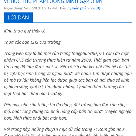
VỀ BỨC THƯ PHÁP LƯƠNG MINH GẶP Ở MỸ
Ngày đăng: 5/08/2026 09:17:49 Chiều/
ý kiến phản hồi (0)
LỜI DẪN
Kính thưa quý thầy cô
Thưa các bạn CHS của trường
Trang web này là bộ mới của trang tongphuochiep71.com do một
nhóm CHS của trường thực hiện từ năm 2009. Thời gian qua, bản
tin cũng đã làm được một số việc có ích như kết nối liên hệ các thế
hệ cựu học sinh trong và ngoài nước với nhau, tìm được những bạn
bè mà từ lâu không liên lạc được, giúp các bạn có nơi chia sẻ kinh
nghiệm sống, giải trí, tìm được những kỷ niệm thân thương của
một thời học dưới mái trường.
Đến nay, nhu cầu thông tin đa dạng, đối tượng bạn đọc cần rộng
mở, buộc lòng chúng tôi phải nâng cấp bản tin được chuyên nghiệp
hơn, hình thức phải bắt mắt hơn.
Với trang này, những chuyên mục cũ của trang 71.com gần như
được giữ lại hết, có thêm mục truyện ngắn để giới thiệu những