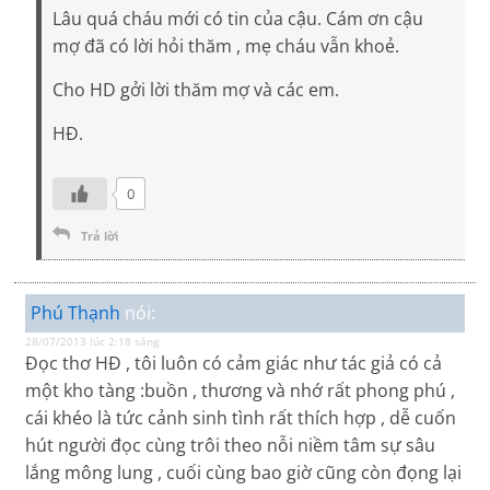
Lâu quá cháu mới có tin của cậu. Cám ơn cậu
mợ đã có lời hỏi thăm , mẹ cháu vẫn khoẻ.
Cho HD gởi lời thăm mợ và các em.
HĐ.
0
Trả lời
Phú Thạnh
nói:
28/07/2013 lúc 2:18 sáng
Đọc thơ HĐ , tôi luôn có cảm giác như tác giả có cả
một kho tàng :buồn , thương và nhớ rất phong phú ,
cái khéo là tức cảnh sinh tình rất thích hợp , dễ cuốn
hút người đọc cùng trôi theo nỗi niềm tâm sự sâu
lắng mông lung , cuối cùng bao giờ cũng còn đọng lại