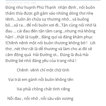
28/07/2013 lúc 10:06 sáng
Đúng như huynh Phú Thạnh nhận định , nổi buồn
thấm thía được gởi gấm vào những dòng thơ nhẹ
tênh….luôn ẩn chứa sự thương nhớ… và buông
bỏ….xả ra… để nổi buồn vơi đi…Tận cùng nổi nhớ là
đau … cái đau đến tận tâm cang…nhưng mà không
hận! …thật là tuyệt , đáng quí và đáng khâm phục
!Chênh nênh một nổi buồn thương không bờ ! Lời
thơ , nét thơ rất là dễ thương và làm cho ai đó sẽ
cãm động quá Hải Đường ơi… Đúng là đoá Hải
Đường bé nhỏ đáng yêu của trang nhà !
Chênh vênh chỉ một chữ tình
Vai trái em gánh nỗi buồn không tên
Vai phải chồng chất tình riêng
Nỗi đau , nỗi nhớ , nỗi sầu vấn vương