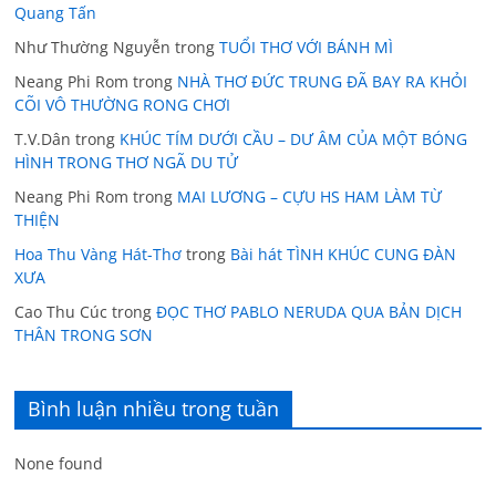
Quang Tấn
Như Thường Nguyễn
trong
TUỔI THƠ VỚI BÁNH MÌ
Neang Phi Rom
trong
NHÀ THƠ ĐỨC TRUNG ĐÃ BAY RA KHỎI
CÕI VÔ THƯỜNG RONG CHƠI
T.V.Dân
trong
KHÚC TÍM DƯỚI CẦU – DƯ ÂM CỦA MỘT BÓNG
HÌNH TRONG THƠ NGÃ DU TỬ
Neang Phi Rom
trong
MAI LƯƠNG – CỰU HS HAM LÀM TỪ
THIỆN
Hoa Thu Vàng Hát-Thơ
trong
Bài hát TÌNH KHÚC CUNG ĐÀN
XƯA
Cao Thu Cúc
trong
ĐỌC THƠ PABLO NERUDA QUA BẢN DỊCH
THÂN TRONG SƠN
Bình luận nhiều trong tuần
None found