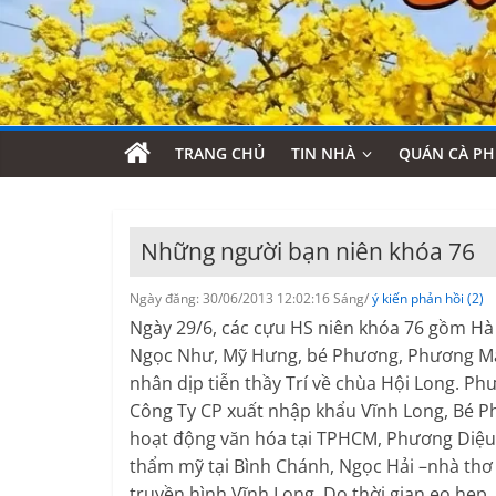
TRANG CHỦ
TIN NHÀ
QUÁN CÀ PH
Những người bạn niên khóa 76
Ngày đăng: 30/06/2013 12:02:16 Sáng/
ý kiến phản hồi (2)
Ngày 29/6, các cựu HS niên khóa 76 gồm H
Ngọc Như, Mỹ Hưng, bé Phương, Phương Mai,
nhân dịp tiễn thầy Trí về chùa Hội Long. Ph
Công Ty CP xuất nhập khẩu Vĩnh Long, Bé 
hoạt động văn hóa tại TPHCM, Phương Diệu
thẩm mỹ tại Bình Chánh, Ngọc Hải –nhà thơ k
truyền hình Vĩnh Long. Do thời gian eo hẹp,