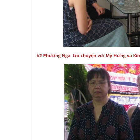
h2 Phương Nga trò chuyện với Mỹ Hưng và Ki