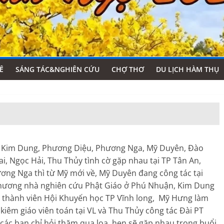
Ê
SÁNG TÁC&NGHIÊN CỨU
CHỢ THƠ
DU LỊCH HÀM THỤ
à Kim Dung, Phương Diệu, Phương Nga, Mỹ Duyên, Đào
 Ngọc Hải, Thu Thủy tình cờ gặp nhau tại TP Tân An,
ương Nga thì từ Mỹ mới về, Mỹ Duyên đang công tác tại
Phương nhà nghiên cứu Phật Giáo ở Phú Nhuận, Kim Dung
 thành viên Hội Khuyến học TP Vĩnh long, Mỹ Hưng làm
iêm giáo viên toán tại VL và Thu Thủy công tác Đài PT
 các bạn chỉ hỏi thăm qua loa, hẹn sẽ gặp nhau trong buổi