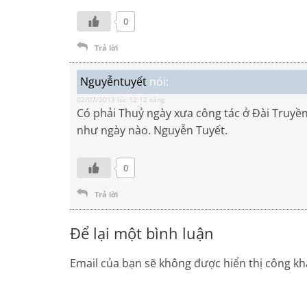
0
Trả lời
Nguyễntuyết
nói:
02/07/2013 lúc 12:12 sáng
Có phải Thuỷ ngày xưa công tác ở Đài Truyền
như ngày nào. Nguyễn Tuyết.
0
Trả lời
Để lại một bình luận
Email của bạn sẽ không được hiển thị công kha