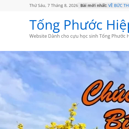
Thứ Sáu, 7 Tháng 8, 2026
Bài mới nhất:
VỀ BỨC T
GẶP Ở MỸ
HỌC SỬ H
Tống Phước Hiệ
MỘT ĐỜI 
SÁCH
BẤT CHỢT
Website Dành cho cựu học sinh Tống Phước H
CÀ PHÊ N