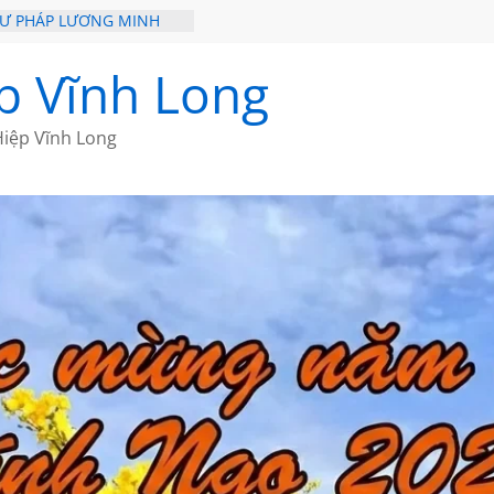
HƯ PHÁP LƯƠNG MINH
ỒI XƯA
p Vĩnh Long
ĐI QUA NHỮNG TRANG
 CỦA CHÂU LỆ DUNG
iệp Vĩnh Long
GẮM NÚI