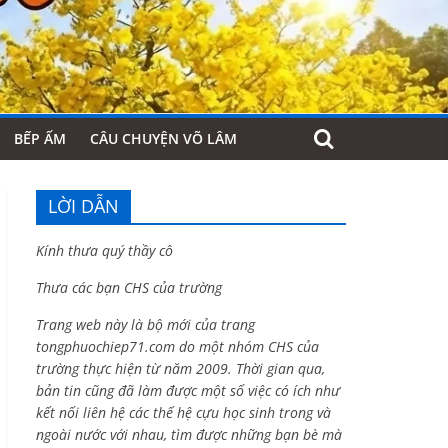
BẾP ẤM
CÂU CHUYỆN VÕ LÂM
LỜI DẪN
Kính thưa quý thầy cô
Thưa các bạn CHS của trường
Trang web này là bộ mới của trang
tongphuochiep71.com do một nhóm CHS của
trường thực hiện từ năm 2009. Thời gian qua,
bản tin cũng đã làm được một số việc có ích như
kết nối liên hệ các thế hệ cựu học sinh trong và
ngoài nước với nhau, tìm được những bạn bè mà