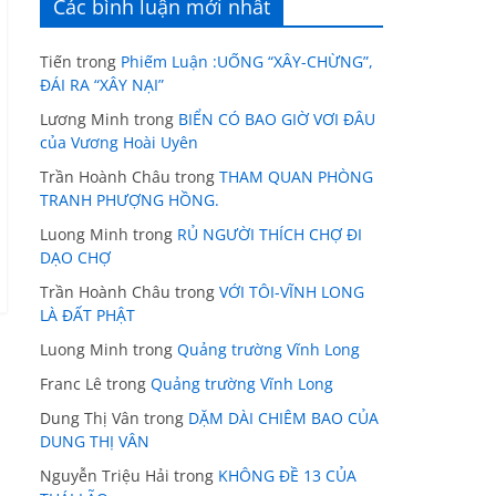
Các bình luận mới nhất
Tiến
trong
Phiếm Luận :UỐNG “XÂY-CHỪNG”,
ĐÁI RA “XÂY NẠI”
Lương Minh
trong
BIỂN CÓ BAO GIỜ VƠI ĐÂU
của Vương Hoài Uyên
Trần Hoành Châu
trong
THAM QUAN PHÒNG
TRANH PHƯỢNG HỒNG.
Luong Minh
trong
RỦ NGƯỜI THÍCH CHỢ ĐI
DẠO CHỢ
Trần Hoành Châu
trong
VỚI TÔI-VĨNH LONG
LÀ ĐẤT PHẬT
Luong Minh
trong
Quảng trường Vĩnh Long
Franc Lê
trong
Quảng trường Vĩnh Long
Dung Thị Vân
trong
DẶM DÀI CHIÊM BAO CỦA
DUNG THỊ VÂN
Nguyễn Triệu Hải
trong
KHÔNG ĐỀ 13 CỦA