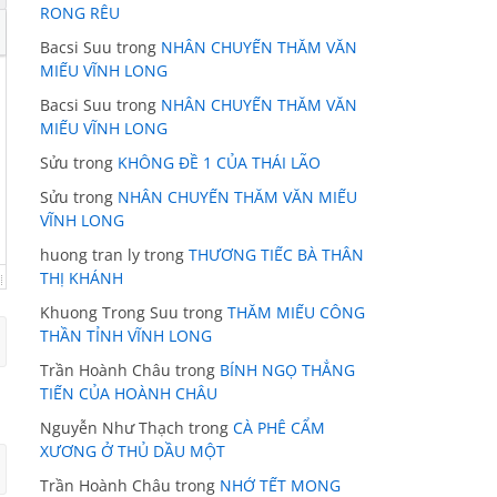
RONG RÊU
Bacsi Suu
trong
NHÂN CHUYẾN THĂM VĂN
MIẾU VĨNH LONG
Bacsi Suu
trong
NHÂN CHUYẾN THĂM VĂN
MIẾU VĨNH LONG
Sửu
trong
KHÔNG ĐỀ 1 CỦA THÁI LÃO
Sửu
trong
NHÂN CHUYẾN THĂM VĂN MIẾU
VĨNH LONG
huong tran ly
trong
THƯƠNG TIẾC BÀ THÂN
THỊ KHÁNH
Khuong Trong Suu
trong
THĂM MIẾU CÔNG
THẦN TỈNH VĨNH LONG
Trần Hoành Châu
trong
BÍNH NGỌ THẲNG
TIẾN CỦA HOÀNH CHÂU
Nguyễn Như Thạch
trong
CÀ PHÊ CẨM
XƯƠNG Ở THỦ DẦU MỘT
Trần Hoành Châu
trong
NHỚ TẾT MONG