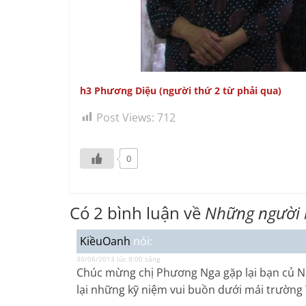
h3 Phương Diệu (người thứ 2 từ phải qua)
Post Views:
712
0
Có 2 bình luận về
Những người 
KiềuOanh
nói:
30/06/2013 lúc 8:00 sáng
Chúc mừng chị Phương Nga gặp lại bạn củ NK
lại những kỹ niệm vui buồn dưới mái trường