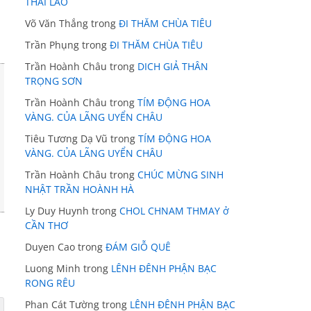
THÁI LÃO
Võ Văn Thắng
trong
ĐI THĂM CHÙA TIÊU
Trần Phụng
trong
ĐI THĂM CHÙA TIÊU
Trần Hoành Châu
trong
DICH GIẢ THÂN
TRỌNG SƠN
Trần Hoành Châu
trong
TÍM ĐỘNG HOA
VÀNG. CỦA LÃNG UYỂN CHÂU
Tiêu Tương Dạ Vũ
trong
TÍM ĐỘNG HOA
VÀNG. CỦA LÃNG UYỂN CHÂU
Trần Hoành Châu
trong
CHÚC MỪNG SINH
NHẬT TRẦN HOÀNH HÀ
Ly Duy Huynh
trong
CHOL CHNAM THMAY ở
CẦN THƠ
Duyen Cao
trong
ĐÁM GIỖ QUÊ
Luong Minh
trong
LÊNH ĐÊNH PHẬN BẠC
RONG RÊU
Phan Cát Tường
trong
LÊNH ĐÊNH PHẬN BẠC