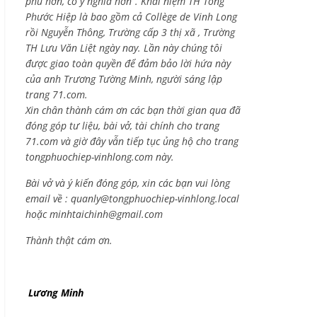
phú hơn, có ý nghĩa hơn”. Khái niệm TH Tống
Phước Hiệp là bao gồm cả
Collège de Vinh Long
rồi Nguyễn Thông,
Trường cấp 3 thị xã , Trường
TH Lưu Văn Liệt ngày nay. Lần này chúng tôi
được giao toàn quyền để đảm bảo lời hứa này
của anh Trương Tường Minh, người sáng lập
trang 71.com.
Xin chân thành cám ơn các bạn thời gian qua đã
đóng góp tư liệu, bài vở, tài chính cho trang
71.com và giờ đây vẫn tiếp tục ủng hộ cho trang
tongphuochiep-vinhlong.com này.
Bài vở và ý kiến đóng góp, xin các bạn vui lòng
email về :
quanly@tongphuochiep-vinhlong.local
hoặc
minhtaichinh@gmail.com
Thành thật cám ơn.
Lương Minh