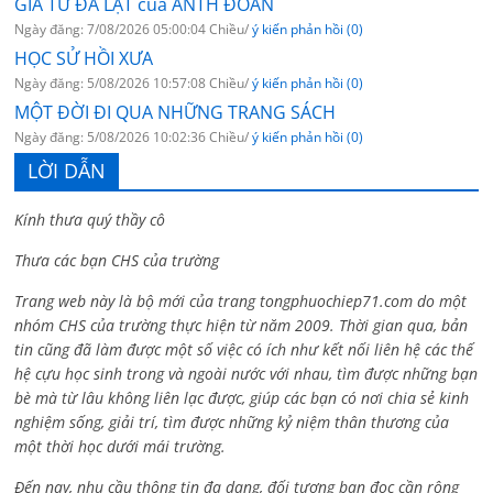
GIÃ TỪ ĐÀ LẠT của ANTH ĐOÀN
Ngày đăng: 7/08/2026 05:00:04 Chiều/
ý kiến phản hồi (0)
HỌC SỬ HỒI XƯA
Ngày đăng: 5/08/2026 10:57:08 Chiều/
ý kiến phản hồi (0)
MỘT ĐỜI ĐI QUA NHỮNG TRANG SÁCH
Ngày đăng: 5/08/2026 10:02:36 Chiều/
ý kiến phản hồi (0)
LỜI DẪN
Kính thưa quý thầy cô
Thưa các bạn CHS của trường
Trang web này là bộ mới của trang tongphuochiep71.com do một
nhóm CHS của trường thực hiện từ năm 2009. Thời gian qua, bản
tin cũng đã làm được một số việc có ích như kết nối liên hệ các thế
hệ cựu học sinh trong và ngoài nước với nhau, tìm được những bạn
bè mà từ lâu không liên lạc được, giúp các bạn có nơi chia sẻ kinh
nghiệm sống, giải trí, tìm được những kỷ niệm thân thương của
một thời học dưới mái trường.
Đến nay, nhu cầu thông tin đa dạng, đối tượng bạn đọc cần rộng