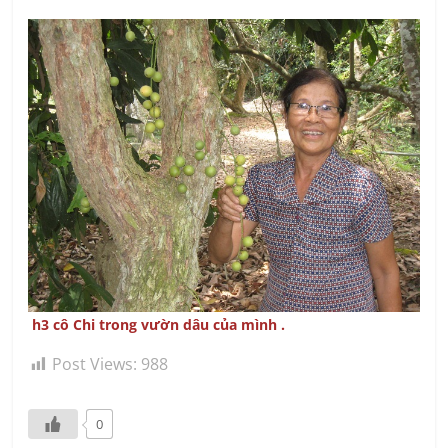
h3 cô Chi trong vườn dâu của mình .
Post Views:
988
0