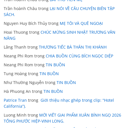
Trần hoành Châu
trong
LẠI NÓI VỀ CÂU CHUYỆN BIÊN TẬP
SÁCH.
Nguyen Huy Bích Thủy
trong
MẸ TÔI VÀ QUÊ NGOẠI
Hoai Thuong
trong
CHÚC MỪNG SINH NHẬT TRƯƠNG VĂN
NĂNG
Lãng Thanh
trong
THƯƠNG TIẾC BÀ THÂN THỊ KHÁNH
Neang Phi Rom
trong
CHIA BUỒN CÙNG BÍCH NGỌC DIỆP
Neang Phi Rom
trong
TIN BUỒN
Tung Hoàng
trong
TIN BUỒN
Như Thường Nguyễn
trong
TIN BUỒN
Hà Phuong An
trong
TIN BUỒN
Patrice Tran
trong
Giới thiệu nhạc ghép trong clip: “Hotel
California”).
Luong Minh
trong
MỜI VIẾT GIAI PHẨM XUÂN BÍNH NGỌ 2026
TỐNG PHƯỚC HIỆP-VINH LONG.