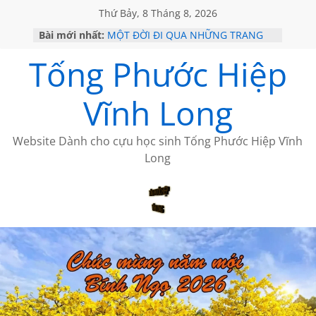
Thứ Bảy, 8 Tháng 8, 2026
Bài mới nhất:
MỘT ĐỜI ĐI QUA NHỮNG TRANG
SÁCH
Tống Phước Hiệp
KHÔNG ĐỀ 19 CỦA THÁI LÃO
CHÙM THƠ CỦA BÍCH HÀ
GIÃ TỪ ĐÀ LẠT của ANTH ĐOÀN
Vĩnh Long
HỌC SỬ HỒI XƯA
Website Dành cho cựu học sinh Tống Phước Hiệp Vĩnh
Long