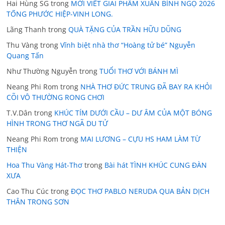
Hai Hùng SG
trong
MỜI VIẾT GIAI PHẨM XUÂN BÍNH NGỌ 2026
TỐNG PHƯỚC HIỆP-VINH LONG.
Lãng Thanh
trong
QUÀ TẶNG CỦA TRẦN HỮU DŨNG
Thu Vàng
trong
Vĩnh biệt nhà thơ “Hoàng tử bé” Nguyễn
Quang Tấn
Như Thường Nguyễn
trong
TUỔI THƠ VỚI BÁNH MÌ
Neang Phi Rom
trong
NHÀ THƠ ĐỨC TRUNG ĐÃ BAY RA KHỎI
CÕI VÔ THƯỜNG RONG CHƠI
T.V.Dân
trong
KHÚC TÍM DƯỚI CẦU – DƯ ÂM CỦA MỘT BÓNG
HÌNH TRONG THƠ NGÃ DU TỬ
Neang Phi Rom
trong
MAI LƯƠNG – CỰU HS HAM LÀM TỪ
THIỆN
Hoa Thu Vàng Hát-Thơ
trong
Bài hát TÌNH KHÚC CUNG ĐÀN
XƯA
Cao Thu Cúc
trong
ĐỌC THƠ PABLO NERUDA QUA BẢN DỊCH
THÂN TRONG SƠN