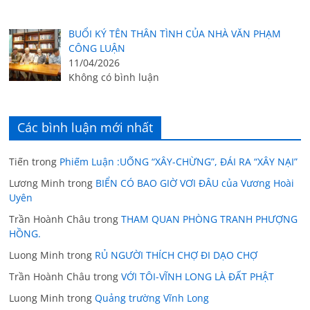
BUỔI KÝ TÊN THÂN TÌNH CỦA NHÀ VĂN PHẠM
CÔNG LUẬN
11/04/2026
Không có bình luận
Các bình luận mới nhất
Tiến
trong
Phiếm Luận :UỐNG “XÂY-CHỪNG”, ĐÁI RA “XÂY NẠI”
Lương Minh
trong
BIỂN CÓ BAO GIỜ VƠI ĐÂU của Vương Hoài
Uyên
Trần Hoành Châu
trong
THAM QUAN PHÒNG TRANH PHƯỢNG
HỒNG.
Luong Minh
trong
RỦ NGƯỜI THÍCH CHỢ ĐI DẠO CHỢ
Trần Hoành Châu
trong
VỚI TÔI-VĨNH LONG LÀ ĐẤT PHẬT
Luong Minh
trong
Quảng trường Vĩnh Long