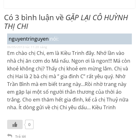
Có 3 bình luận về
GẶP LẠI CÔ HUỲNH
THỊ CHI
nguyentringuyen
nói:
06/05/2013 lúc 11:20 sáng
Em chào chị Chi, em là Kiều Trinh đây. Nhớ lần vào
nhà chị ăn cơm do Má nấu. Ngon ơi là ngon!!! Má còn
khoẻ không chị? Thấy chị khoẻ em mừng lắm. Chị và
chị Hai là 2 bà chị mà ” gia đinh C” rất yêu quý. Nhờ
Trần Bình mà em biết trang này…Rồi nhờ trang này
em gặp lại một số người thân thương của thời áo
trắng. Cho em thăm hết gia đình, kể cả chị Thuỷ nữa
nha. Ít dòng gửi về chị Chi yêu dấu… Kiều Trinh
0
Trả lời