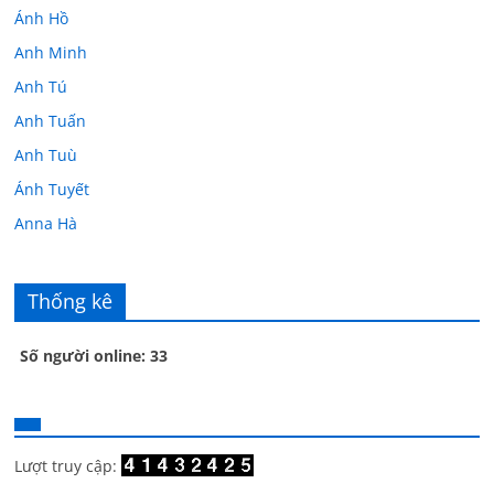
Ánh Hồ
Anh Minh
Anh Tú
Anh Tuấn
Anh Tuù
Ánh Tuyết
Anna Hà
Anth Đoàn
Âu Tú Vân
Thống kê
Bác sĩ Hoa
Số người online: 33
Bác sĩ Stephen Mak
Bác Đạt
Bác Đạt
Bạch Cúc
Lượt truy cập: