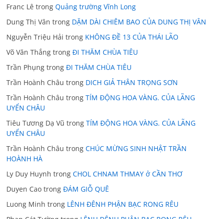
Franc Lê
trong
Quảng trường Vĩnh Long
Dung Thị Vân
trong
DẶM DÀI CHIÊM BAO CỦA DUNG THỊ VÂN
Nguyễn Triệu Hải
trong
KHÔNG ĐỀ 13 CỦA THÁI LÃO
Võ Văn Thắng
trong
ĐI THĂM CHÙA TIÊU
Trần Phụng
trong
ĐI THĂM CHÙA TIÊU
Trần Hoành Châu
trong
DICH GIẢ THÂN TRỌNG SƠN
Trần Hoành Châu
trong
TÍM ĐỘNG HOA VÀNG. CỦA LÃNG
UYỂN CHÂU
Tiêu Tương Dạ Vũ
trong
TÍM ĐỘNG HOA VÀNG. CỦA LÃNG
UYỂN CHÂU
Trần Hoành Châu
trong
CHÚC MỪNG SINH NHẬT TRẦN
HOÀNH HÀ
Ly Duy Huynh
trong
CHOL CHNAM THMAY ở CẦN THƠ
Duyen Cao
trong
ĐÁM GIỖ QUÊ
Luong Minh
trong
LÊNH ĐÊNH PHẬN BẠC RONG RÊU