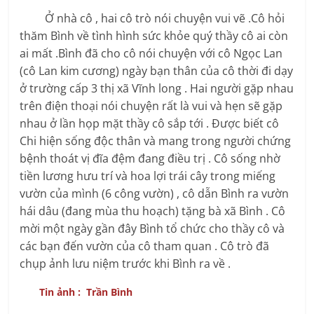
Ở nhà cô , hai cô trò nói chuyện vui vẽ .Cô hỏi
thăm Bình về tình hình sức khỏe quý thầy cô ai còn
ai mất .Bình đã cho cô nói chuyện với cô Ngọc Lan
(cô Lan kim cương) ngày bạn thân của cô thời đi dạy
ở trường cấp 3 thị xã Vĩnh long . Hai người gặp nhau
trên điện thoại nói chuyện rất là vui và hẹn sẽ gặp
nhau ở lần họp mặt thầy cô sắp tới . Được biết cô
Chi hiện sống độc thân và mang trong người chứng
bệnh thoát vị đĩa đệm đang điều trị . Cô sống nhờ
tiền lương hưu trí và hoa lợi trái cây trong miếng
vườn của mình (6 công vườn) , cô dẫn Bình ra vườn
hái dâu (đang mùa thu hoạch) tặng bà xã Bình . Cô
mời một ngày gần đây Bình tổ chức cho thầy cô và
các bạn đến vườn của cô tham quan . Cô trò đã
chụp ảnh lưu niệm trước khi Bình ra về .
Tin ảnh : Trần Bình