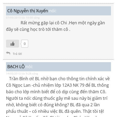
Cô Nguyễn thị Xuyến
nói:
07/05/2013 lúc 10:00 sáng
Rất mừng gặp lại cô Chi .Hẹn một ngày gần
đây sẽ cùng học trò tới thăm cô .
0
Trả lời
BẠCH LỘ
nói:
14/05/2013 lúc 9:28 sáng
Trần Bình ơi! BL nhờ bạn cho thông tin chính xác về
Cô Ngọc Lan -chủ nhiệm lớp 12A3 NK 79 để BL thông
báo cho lớp mình biết để có dịp cùng đến thăm Cô.
Người ta nói: dùng thuốc gây mê sau này bị giảm trí
nhớ, không biết có đúng không? BL đã qua 2 lần
phẩu thuât – có nhiều việc BL đã quên. Thật tồi tệ!