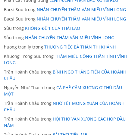
Phan Cát Tường
trong
LÊNH ĐÊNH PHẬN BẠC RONG RÊU
Bacsi Suu
trong
NHÂN CHUYẾN THĂM VĂN MIẾU VĨNH LONG
Bacsi Suu
trong
NHÂN CHUYẾN THĂM VĂN MIẾU VĨNH LONG
Sửu
trong
KHÔNG ĐỀ 1 CỦA THÁI LÃO
Sửu
trong
NHÂN CHUYẾN THĂM VĂN MIẾU VĨNH LONG
huong tran ly
trong
THƯƠNG TIẾC BÀ THÂN THỊ KHÁNH
Khuong Trong Suu
trong
THĂM MIẾU CÔNG THẦN TỈNH VĨNH
LONG
Trần Hoành Châu
trong
BÍNH NGỌ THẲNG TIẾN CỦA HOÀNH
CHÂU
Nguyễn Như Thạch
trong
CÀ PHÊ CẨM XƯƠNG Ở THỦ DẦU
MỘT
Trần Hoành Châu
trong
NHỚ TẾT MONG XUÂN CỦA HOÀNH
CHÂU
Trần Hoành Châu
trong
HỘI THƠ VĂN XƯƠNG CÁC HOP ĐẦU
NĂM
Trần hoành Cháu
trong
BÀI THƠ TIỄN MẸ