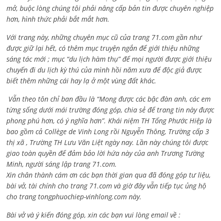
mở, buộc lòng chúng tôi phải nâng cấp bản tin được chuyên nghiệp
hơn, hình thức phải bắt mắt hơn.
Với trang này, những chuyên mục cũ của trang 71.com gần như
được giữ lại hết, có thêm mục truyện ngắn để giới thiệu những
sáng tác mới ; mục “du lịch hàm thụ” để mọi người được giới thiệu
chuyến đi du lịch kỳ thú của mình hồi năm xưa để độc giả được
biết thêm những cái hay lạ ở một vùng đất khác.
Vẫn theo tôn chỉ ban đầu là “Mong được các bậc đàn anh, các em
từng sống dưới mái trường đóng góp, chia sẻ để trang tin này được
phong phú hơn, có ý nghĩa hơn”. Khái niệm TH Tống Phước Hiệp là
bao gồm cả
Collège de Vinh Long rồi Nguyễn Thông,
Trường cấp 3
thị xã , Trường TH Lưu Văn Liệt ngày nay. Lần này chúng tôi được
giao toàn quyền để đảm bảo lời hứa này của anh Trương Tường
Minh, người sáng lập trang 71.com.
Xin chân thành cám ơn các bạn thời gian qua đã đóng góp tư liệu,
bài vở, tài chính cho trang 71.com và giờ đây vẫn tiếp tục ủng hộ
cho trang tongphuochiep-vinhlong.com này.
Bài vở và ý kiến đóng góp, xin các bạn vui lòng email về :