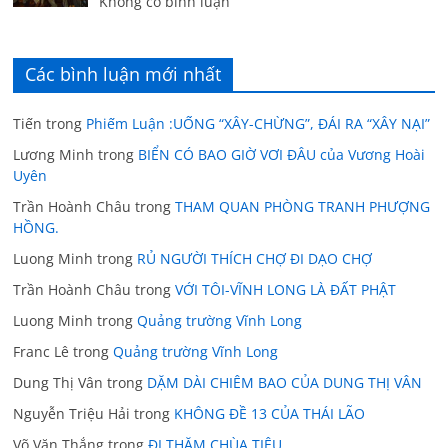
Không có bình luận
Các bình luận mới nhất
Tiến
trong
Phiếm Luận :UỐNG “XÂY-CHỪNG”, ĐÁI RA “XÂY NẠI”
Lương Minh
trong
BIỂN CÓ BAO GIỜ VƠI ĐÂU của Vương Hoài
Uyên
Trần Hoành Châu
trong
THAM QUAN PHÒNG TRANH PHƯỢNG
HỒNG.
Luong Minh
trong
RỦ NGƯỜI THÍCH CHỢ ĐI DẠO CHỢ
Trần Hoành Châu
trong
VỚI TÔI-VĨNH LONG LÀ ĐẤT PHẬT
Luong Minh
trong
Quảng trường Vĩnh Long
Franc Lê
trong
Quảng trường Vĩnh Long
Dung Thị Vân
trong
DẶM DÀI CHIÊM BAO CỦA DUNG THỊ VÂN
Nguyễn Triệu Hải
trong
KHÔNG ĐỀ 13 CỦA THÁI LÃO
Võ Văn Thắng
trong
ĐI THĂM CHÙA TIÊU