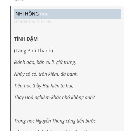
NHỊ HỒNG
nói:
26/03/2013 lúc 7:18 chiều
TÌNH ĐẬM
(Tặng Phú Thạnh)
Đánh đáo, bắn cu li. giử trứng,
Nhảy cò cò, trốn kiếm, đá banh.
Tiểu-học thầy Hai hiền tợ bụt,
Thầy Hoà nghiêm-khắc nhớ không anh?
Trung-học Nguyễn Thông cùng tiến bước