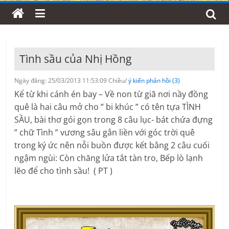
Tình sầu của Nhị Hồng
Ngày đăng: 25/03/2013 11:53:09 Chiều/
ý kiến phản hồi (3)
Kể từ khi cánh én bay – Về non từ giã nơi nầy đồng
quê là hai câu mở cho ” bi khúc ” có tên tựa TÌNH
SẦU, bài thơ gói gọn trong 8 câu lục- bát chứa đựng
” chữ Tình ” vương sâu gắn liền với góc trời quê
trong ký ức nên nỗi buồn được kết bằng 2 câu cuối
ngậm ngùi: Còn chăng lửa tắt tàn tro, Bếp lò lạnh
lẽo để cho tình sầu! ( PT )