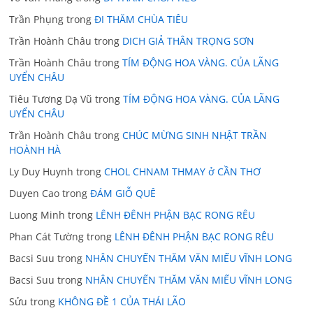
Trần Phụng
trong
ĐI THĂM CHÙA TIÊU
Trần Hoành Châu
trong
DICH GIẢ THÂN TRỌNG SƠN
Trần Hoành Châu
trong
TÍM ĐỘNG HOA VÀNG. CỦA LÃNG
UYỂN CHÂU
Tiêu Tương Dạ Vũ
trong
TÍM ĐỘNG HOA VÀNG. CỦA LÃNG
UYỂN CHÂU
Trần Hoành Châu
trong
CHÚC MỪNG SINH NHẬT TRẦN
HOÀNH HÀ
Ly Duy Huynh
trong
CHOL CHNAM THMAY ở CẦN THƠ
Duyen Cao
trong
ĐÁM GIỖ QUÊ
Luong Minh
trong
LÊNH ĐÊNH PHẬN BẠC RONG RÊU
Phan Cát Tường
trong
LÊNH ĐÊNH PHẬN BẠC RONG RÊU
Bacsi Suu
trong
NHÂN CHUYẾN THĂM VĂN MIẾU VĨNH LONG
Bacsi Suu
trong
NHÂN CHUYẾN THĂM VĂN MIẾU VĨNH LONG
Sửu
trong
KHÔNG ĐỀ 1 CỦA THÁI LÃO