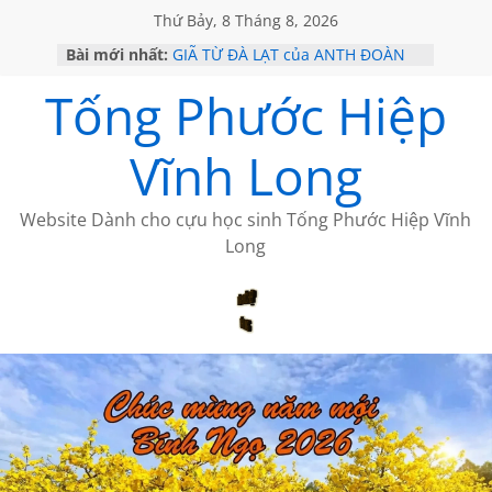
Thứ Bảy, 8 Tháng 8, 2026
Bài mới nhất:
GIÃ TỪ ĐÀ LẠT của ANTH ĐOÀN
SÀI GÒN – HÒN NGỌC VIỄN ĐÔNG
Tống Phước Hiệp
KHÔNG ĐỀ 20 CỦA THÁI LÃO
KHÔNG ĐỀ 19 CỦA THÁI LÃO
CHÙM THƠ CỦA BÍCH HÀ
Vĩnh Long
Website Dành cho cựu học sinh Tống Phước Hiệp Vĩnh
Long