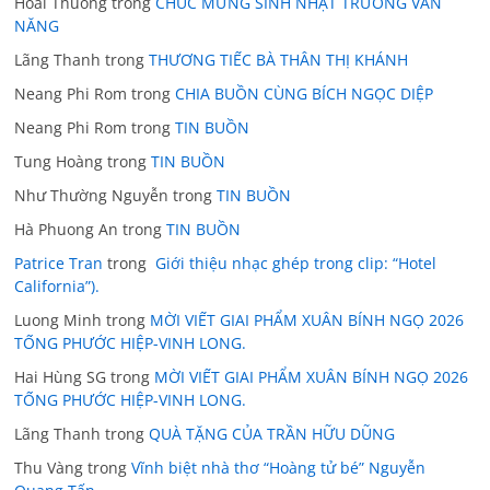
Hoai Thuong
trong
CHÚC MỪNG SINH NHẬT TRƯƠNG VĂN
NĂNG
Lãng Thanh
trong
THƯƠNG TIẾC BÀ THÂN THỊ KHÁNH
Neang Phi Rom
trong
CHIA BUỒN CÙNG BÍCH NGỌC DIỆP
Neang Phi Rom
trong
TIN BUỒN
Tung Hoàng
trong
TIN BUỒN
Như Thường Nguyễn
trong
TIN BUỒN
Hà Phuong An
trong
TIN BUỒN
Patrice Tran
trong
Giới thiệu nhạc ghép trong clip: “Hotel
California”).
Luong Minh
trong
MỜI VIẾT GIAI PHẨM XUÂN BÍNH NGỌ 2026
TỐNG PHƯỚC HIỆP-VINH LONG.
Hai Hùng SG
trong
MỜI VIẾT GIAI PHẨM XUÂN BÍNH NGỌ 2026
TỐNG PHƯỚC HIỆP-VINH LONG.
Lãng Thanh
trong
QUÀ TẶNG CỦA TRẦN HỮU DŨNG
Thu Vàng
trong
Vĩnh biệt nhà thơ “Hoàng tử bé” Nguyễn