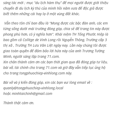
sáng tác mới ; mục “du lịch hàm thụ” để mọi người được giới thiệu
chuyến đi du lịch kỳ thú của mình hồi năm xưa để độc giả được
biết thêm những cái hay lạ ở một vùng đất khác.
Vẫn theo tôn chỉ ban đầu là “Mong được các bậc đàn anh, các em
từng sống dưới mái trường đóng góp, chia sẻ để trang tin này được
phong phú hơn, có ý nghĩa hơn”. Khái niệm TH Tống Phước Hiệp là
bao gồm cả
Collège de Vinh Long rồi Nguyễn Thông,
Trường cấp 3
thị xã , Trường TH Lưu Văn Liệt ngày nay. Lần này chúng tôi được
giao toàn quyền để đảm bảo lời hứa này của anh Trương Tường
Minh, người sáng lập trang 71.com.
Xin chân thành cám ơn các bạn thời gian qua đã đóng góp tư liệu,
bài vở, tài chính cho trang 71.com và giờ đây vẫn tiếp tục ủng hộ
cho trang tongphuochiep-vinhlong.com này.
Bài vở và ý kiến đóng góp, xin các bạn vui lòng email về :
quanly@tongphuochiep-vinhlong.local
hoặc
minhtaichinh@gmail.com
Thành thật cám ơn.