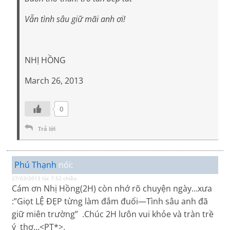
Vẫn tình sâu giữ mãi anh ơi!
NHỊ HỒNG
March 26, 2013
0
Trả lời
Phú Thạnh
nói:
27/03/2013 lúc 7:52 chiều
Cám ơn Nhị Hồng(2H) còn nhớ rõ chuyện ngày…xưa
:”Giọt LỆ ĐẸP từng làm đắm đuối—Tình sâu anh đã
giữ miên trường” .Chúc 2H lưôn vui khỏe và tràn trề
ý thơ…<PT*>.