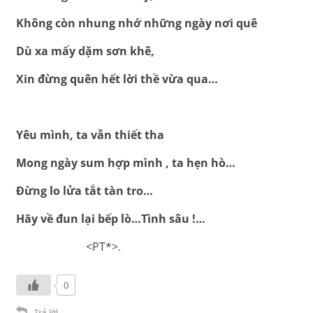
Không còn nhung nhớ những ngày nơi quê
Dù xa mấy dặm sơn khê,
Xin đừng quên hết lời thề vừa qua…
Yêu mình, ta vẫn thiết tha
Mong ngày sum hợp mình , ta hẹn hò…
Đừng lo lửa tắt tàn tro…
Hãy về đun lại bếp lò…Tình sâu !…
<PT*>.
0
Trả lời