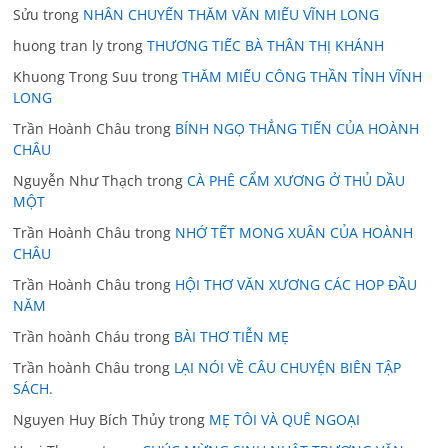
Sửu
trong
NHÂN CHUYẾN THĂM VĂN MIẾU VĨNH LONG
huong tran ly
trong
THƯƠNG TIẾC BÀ THÂN THỊ KHÁNH
Khuong Trong Suu
trong
THĂM MIẾU CÔNG THẦN TỈNH VĨNH
LONG
Trần Hoành Châu
trong
BÍNH NGỌ THẲNG TIẾN CỦA HOÀNH
CHÂU
Nguyễn Như Thạch
trong
CÀ PHÊ CẨM XƯƠNG Ở THỦ DẦU
MỘT
Trần Hoành Châu
trong
NHỚ TẾT MONG XUÂN CỦA HOÀNH
CHÂU
Trần Hoành Châu
trong
HỘI THƠ VĂN XƯƠNG CÁC HOP ĐẦU
NĂM
Trần hoành Cháu
trong
BÀI THƠ TIỄN MẸ
Trần hoành Châu
trong
LẠI NÓI VỀ CÂU CHUYỆN BIÊN TẬP
SÁCH.
Nguyen Huy Bích Thủy
trong
MẸ TÔI VÀ QUÊ NGOẠI