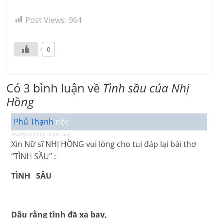
Post Views:
964
0
Có 3 bình luận về
Tình sầu của Nhị
Hồng
Phú Thạnh
nói:
26/03/2013 lúc 3:53 sáng
Xin Nữ sĩ NHỊ HỒNG vui lòng cho tui đáp lại bài thơ
“TÌNH SẦU” :
TÌNH SÂU
Dẫu rằng tình đã xa bay,