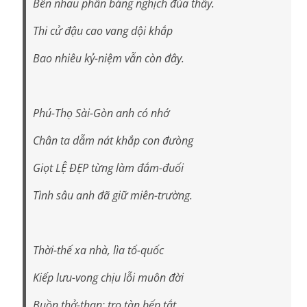
Bên nhau phấn bảng nghịch đùa thầy.
Thi cử đậu cao vang dội khắp
Bao nhiêu kỷ-niệm vẫn còn đây.
Phú-Thọ Sài-Gòn anh có nhớ
Chân ta dẫm nát khắp con đưòng
Giọt LỆ ĐẸP từng làm đắm-đuối
Tình sâu anh đã giữ miên-trường.
Thời-thế xa nhà, lìa tổ-quốc
Kiếp lưu-vong chịu lỗi muôn đời
Buồn thở-than: tro tàn bếp tắt