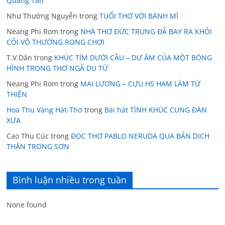
Quang Tấn
Như Thường Nguyễn
trong
TUỔI THƠ VỚI BÁNH MÌ
Neang Phi Rom
trong
NHÀ THƠ ĐỨC TRUNG ĐÃ BAY RA KHỎI
CÕI VÔ THƯỜNG RONG CHƠI
T.V.Dân
trong
KHÚC TÍM DƯỚI CẦU – DƯ ÂM CỦA MỘT BÓNG
HÌNH TRONG THƠ NGÃ DU TỬ
Neang Phi Rom
trong
MAI LƯƠNG – CỰU HS HAM LÀM TỪ
THIỆN
Hoa Thu Vàng Hát-Thơ
trong
Bài hát TÌNH KHÚC CUNG ĐÀN
XƯA
Cao Thu Cúc
trong
ĐỌC THƠ PABLO NERUDA QUA BẢN DỊCH
THÂN TRONG SƠN
Bình luận nhiều trong tuần
None found