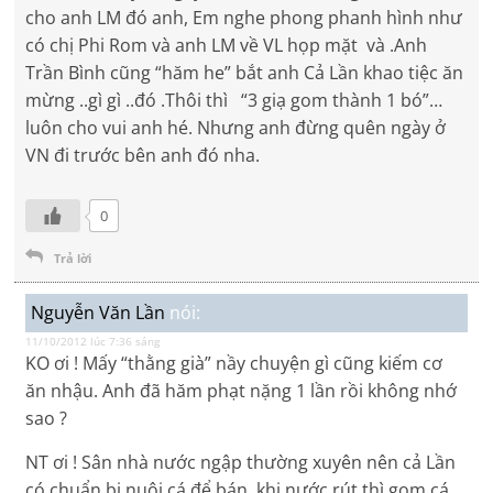
cho anh LM đó anh, Em nghe phong phanh hình như
có chị Phi Rom và anh LM về VL họp mặt và .Anh
Trần Bình cũng “hăm he” bắt anh Cả Lần khao tiệc ăn
mừng ..gì gì ..đó .Thôi thì “3 giạ gom thành 1 bó”…
luôn cho vui anh hé. Nhưng anh đừng quên ngày ở
VN đi trước bên anh đó nha.
0
Trả lời
Nguyễn Văn Lần
nói:
11/10/2012 lúc 7:36 sáng
KO ơi ! Mấy “thằng già” nầy chuyện gì cũng kiếm cơ
ăn nhậu. Anh đã hăm phạt nặng 1 lần rồi không nhớ
sao ?
NT ơi ! Sân nhà nước ngập thường xuyên nên cả Lần
có chuẩn bị nuôi cá để bán, khi nước rút thì gom cá