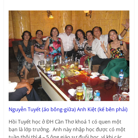
Nguyễn Tuyết (áo bông-giữa) Anh Kiệt (kế bên phải)
Hồi Tuyết học ở ĐH Cần Thơ khoá 1 có quen một
bạn là lớp trưởng. Anh này nhập học được có một
tuần thôi thì 4 – 5 ông giáo sư đuổi học, vì khi các