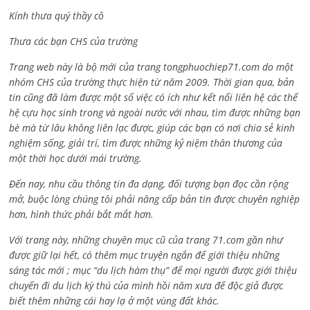
Kính thưa quý thầy cô
Thưa các bạn CHS của trường
Trang web này là bộ mới của trang tongphuochiep71.com do một
nhóm CHS của trường thực hiện từ năm 2009. Thời gian qua, bản
tin cũng đã làm được một số việc có ích như kết nối liên hệ các thế
hệ cựu học sinh trong và ngoài nước với nhau, tìm được những bạn
bè mà từ lâu không liên lạc được, giúp các bạn có nơi chia sẻ kinh
nghiệm sống, giải trí, tìm được những kỷ niệm thân thương của
một thời học dưới mái trường.
Đến nay, nhu cầu thông tin đa dạng, đối tượng bạn đọc cần rộng
mở, buộc lòng chúng tôi phải nâng cấp bản tin được chuyên nghiệp
hơn, hình thức phải bắt mắt hơn.
Với trang này, những chuyên mục cũ của trang 71.com gần như
được giữ lại hết, có thêm mục truyện ngắn để giới thiệu những
sáng tác mới ; mục “du lịch hàm thụ” để mọi người được giới thiệu
chuyến đi du lịch kỳ thú của mình hồi năm xưa để độc giả được
biết thêm những cái hay lạ ở một vùng đất khác.