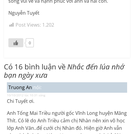
sống vui vẻ và hạnh phúc với anh và hai con.
Nguyễn Tuyết
Post Views:
1.202
0
Có 16 bình luận về
Nhắc đến lúa nhớ
bạn ngày xưa
Truong An
nói:
10/10/2012 lúc 10:31 sáng
Chi Tuyết ơi.
Anh Tống Mai Triều người gốc Vĩnh Long huyện Măng
Thít. Có lẽ do Anh Triều cảm chị Nhàn nên xin vô học
lớp Anh Văn..để cưới chị Nhàn đó. Hiện giờ Anh vẫn