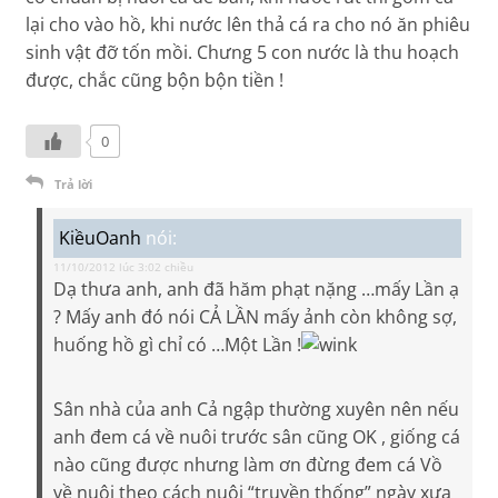
lại cho vào hồ, khi nước lên thả cá ra cho nó ăn phiêu
sinh vật đỡ tốn mồi. Chưng 5 con nước là thu hoạch
được, chắc cũng bộn bộn tiền !
0
Trả lời
KiềuOanh
nói:
11/10/2012 lúc 3:02 chiều
Dạ thưa anh, anh đã hăm phạt nặng …mấy Lần ạ
? Mấy anh đó nói CẢ LẦN mấy ảnh còn không sợ,
huống hồ gì chỉ có …Một Lần !
Sân nhà của anh Cả ngập thường xuyên nên nếu
anh đem cá về nuôi trước sân cũng OK , giống cá
nào cũng được nhưng làm ơn đừng đem cá Vồ
về nuôi theo cách nuôi “truyền thống” ngày xưa