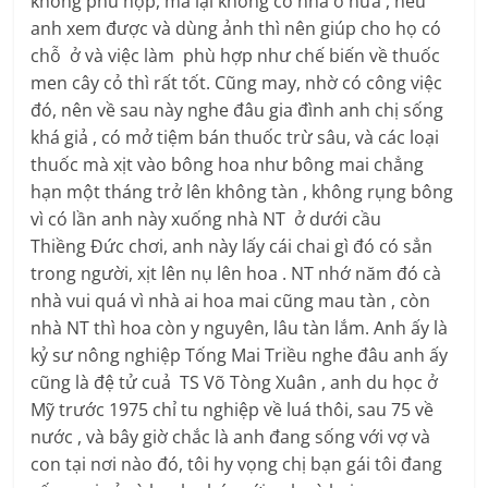
không phù hợp, mà lại không có nhà ở nưã , nếu
anh xem được và dùng ảnh thì nên giúp cho họ có
chỗ ở và việc làm phù hợp như chế biến về thuốc
men cây cỏ thì rất tốt. Cũng may, nhờ có công việc
đó, nên về sau này nghe đâu gia đình anh chị sống
khá giả , có mở tiệm bán thuốc trừ sâu, và các loại
thuốc mà xịt vào bông hoa như bông mai chẳng
hạn một tháng trở lên không tàn , không rụng bông
vì có lần anh này xuống nhà NT ở dưới cầu
Thiềng Đức chơi, anh này lấy cái chai gì đó có sẳn
trong người, xịt lên nụ lên hoa . NT nhớ năm đó cà
nhà vui quá vì nhà ai hoa mai cũng mau tàn , còn
nhà NT thì hoa còn y nguyên, lâu tàn lắm. Anh ấy là
kỷ sư nông nghiệp Tống Mai Triều nghe đâu anh ấy
cũng là đệ tử cuả TS Võ Tòng Xuân , anh du học ở
Mỹ trước 1975 chỉ tu nghiệp về luá thôi, sau 75 về
nước , và bây giờ chắc là anh đang sống với vợ và
con tại nơi nào đó, tôi hy vọng chị bạn gái tôi đang