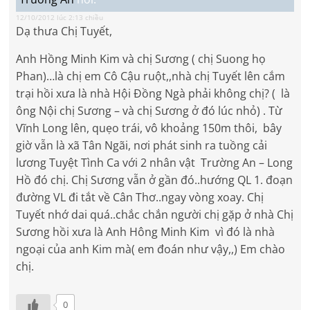
12/10/2012 lúc 2:13 chiều
Dạ thưa Chị Tuyết,
Anh Hồng Minh Kim và chị Sương ( chị Suong họ
Phan)…là chị em Cô Cậu ruột,,nhà chị Tuyết lên cắm
trại hồi xưa là nhà Hội Đồng Ngà phải không chị? ( là
ông Nội chị Sương – và chị Sương ở đó lúc nhỏ) . Từ
Vĩnh Long lên, quẹo trái, vô khoảng 150m thôi, bây
giờ vẫn là xã Tân Ngãi, nơi phát sinh ra tuồng cải
lương Tuyệt Tình Ca với 2 nhân vật Trường An – Long
Hồ đó chị. Chị Sương vẫn ở gần đó..hướng QL 1. đoạn
đường VL đi tắt về Cân Thơ..ngay vòng xoay. Chị
Tuyết nhớ dai quá..chắc chắn người chị gặp ở nhà Chị
Sương hồi xưa là Anh Hông Minh Kim vì đó là nhà
ngoại của anh Kim mà( em đoán như vậy,,) Em chào
chị.
0