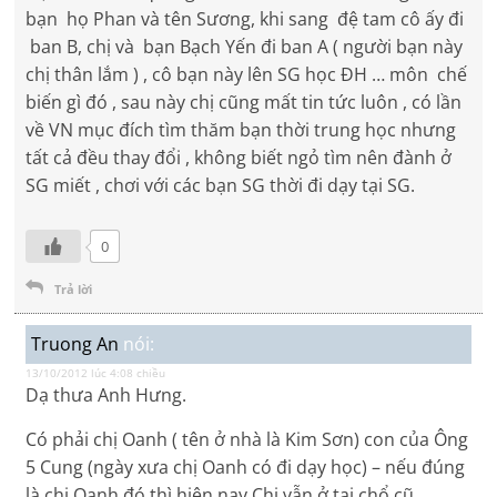
bạn họ Phan và tên Sương, khi sang đệ tam cô ấy đi
ban B, chị và bạn Bạch Yến đi ban A ( người bạn này
chị thân lắm ) , cô bạn này lên SG học ĐH … môn chế
biến gì đó , sau này chị cũng mất tin tức luôn , có lần
về VN mục đích tìm thăm bạn thời trung học nhưng
tất cả đều thay đổi , không biết ngỏ tìm nên đành ở
SG miết , chơi với các bạn SG thời đi dạy tại SG.
0
Trả lời
Truong An
nói:
13/10/2012 lúc 4:08 chiều
Dạ thưa Anh Hưng.
Có phải chị Oanh ( tên ở nhà là Kim Sơn) con của Ông
5 Cung (ngày xưa chị Oanh có đi dạy học) – nếu đúng
là chị Oanh đó thì hiện nay Chị vẫn ở tại chổ cũ