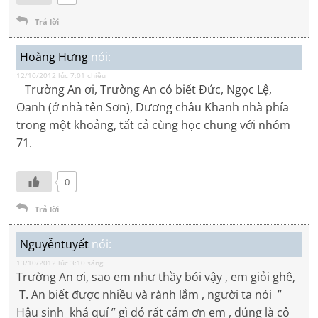
Trả lời
Hoàng Hưng
nói:
12/10/2012 lúc 7:01 chiều
Trường An ơi, Trường An có biết Đức, Ngọc Lệ,
Oanh (ở nhà tên Sơn), Dương châu Khanh nhà phía
trong một khoảng, tất cả cùng học chung với nhóm
71.
0
Trả lời
Nguyễntuyết
nói:
13/10/2012 lúc 3:10 sáng
Trường An ơi, sao em như thầy bói vậy , em giỏi ghê,
T. An biết được nhiều và rành lắm , người ta nói ”
Hậu sinh khả quí ” gì đó rất cám ơn em , đúng là cô