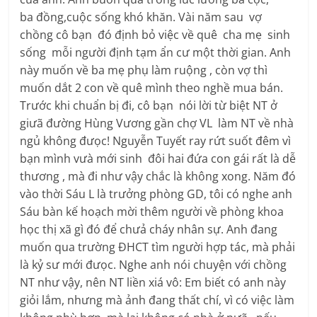
ba đồng,cuộc sống khó khăn. Vài năm sau vợ
chồng cô bạn đó định bỏ việc về quê cha mẹ sinh
sống mỗi người định tạm ẩn cư một thời gian. Anh
này muốn về ba mẹ phụ làm ruộng , còn vợ thì
muốn dắt 2 con về quê mình theo nghề mua bán.
Trước khi chuẩn bị đi, cô bạn nói lời từ biệt NT ở
giưã đường Hùng Vương gần chợ VL làm NT về nhà
ngủ không đưọc! Nguyễn Tuyết ray rứt suốt đêm vì
bạn mình vưà mới sinh đôi hai đứa con gái rất là dễ
thương , mà đi như vậy chắc là không xong. Năm đó
vào thời Sáu L là trưởng phòng GD, tôi có nghe anh
Sáu bàn kế hoạch mời thêm người về phòng khoa
học thị xã gì đó để chưả cháy nhân sự. Anh đang
muốn qua trường ĐHCT tìm người hợp tác, mà phải
là kỷ sư mới đưọc. Nghe anh nói chuyện với chồng
NT như vậy, nên NT liền xiá vô: Em biết có anh này
giỏi lắm, nhưng mà ảnh đang thất chí, vì có việc làm