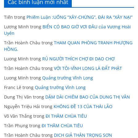
Các bình luận mới nhất
Tiến
trong
Phiếm Luận :UỐNG “XÂY-CHỪNG”, ĐÁI RA “XÂY NẠI”
Lương Minh
trong
BIỂN CÓ BAO GIỜ VƠI ĐÂU của Vương Hoài
Uyên
Trần Hoành Châu
trong
THAM QUAN PHÒNG TRANH PHƯỢNG
HỒNG.
Luong Minh
trong
RỦ NGƯỜI THÍCH CHỢ ĐI DẠO CHỢ
Trần Hoành Châu
trong
VỚI TÔI-VĨNH LONG LÀ ĐẤT PHẬT
Luong Minh
trong
Quảng trường Vĩnh Long
Franc Lê
trong
Quảng trường Vĩnh Long
Dung Thị Vân
trong
DẶM DÀI CHIÊM BAO CỦA DUNG THỊ VÂN
Nguyễn Triệu Hải
trong
KHÔNG ĐỀ 13 CỦA THÁI LÃO
Võ Văn Thắng
trong
ĐI THĂM CHÙA TIÊU
Trần Phụng
trong
ĐI THĂM CHÙA TIÊU
Trần Hoành Châu
trong
DICH GIẢ THÂN TRỌNG SƠN