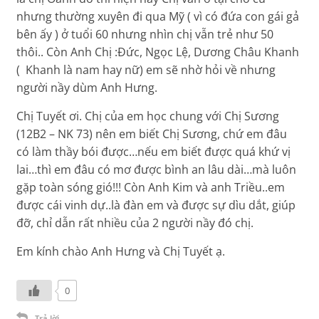
nhưng thường xuyên đi qua Mỹ ( vì có đứa con gái gả
bên ấy ) ở tuổi 60 nhưng nhìn chị vẫn trẻ như 50
thôi.. Còn Anh Chị :Đức, Ngọc Lệ, Dương Châu Khanh
( Khanh là nam hay nữ) em sẽ nhờ hỏi về nhưng
người nầy dùm Anh Hưng.
Chị Tuyết ơi. Chị của em học chung với Chị Sương
(12B2 – NK 73) nên em biết Chị Sương, chứ em đâu
có làm thầy bói được…nếu em biết được quá khứ vị
lai…thì em đâu có mơ được bình an lâu dài…mà luôn
gặp toàn sóng gió!!! Còn Anh Kim và anh Triều..em
được cái vinh dự..là đàn em và được sự dìu dắt, giúp
đỡ, chỉ dẫn rất nhiều của 2 người nầy đó chị.
Em kính chào Anh Hưng và Chị Tuyết ạ.
0
Trả lời