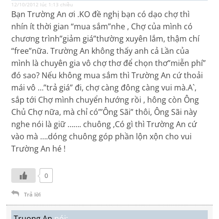
12/10/2012 lúc 1:13 chiều
Bạn Trường An ơi .KO đề nghị bạn có dạo chợ thì
nhín ít thời gian “mua sắm”nhe , Chợ của mình có
chương trình”giảm giá”thường xuyên lắm, thậm chí
“free”nữa. Trường An không thấy anh cả Lần của
mình là chuyên gia vô chợ thơ để chọn thơ”miễn phí”
đó sao? Nếu không mua sắm thì Trường An cứ thoải
mái vô …”trả giá” đi, chợ càng đông càng vui mà.A`,
sắp tới Chợ mình chuyển hướng rồi , hông còn Ông
Chủ Chợ nữa, mà chỉ có”’Ông Sãi” thôi, Ông Sãi này
nghe nói là giữ ……. chuông ,Có gì thì Trường An cứ
vào mà ….dóng chuông góp phần lộn xộn cho vui
Trường An hé !
0
Trả lời
Truong An
nói: