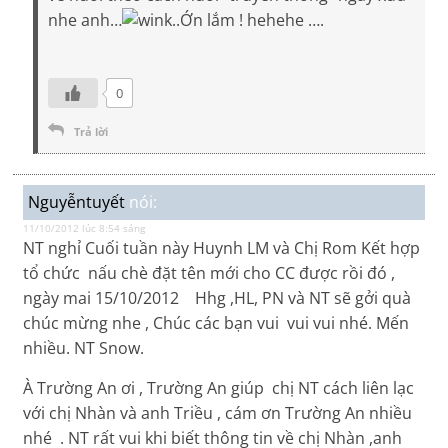
nhe anh…
..Ớn lắm ! hehehe ….
0
Trả lời
Nguyễntuyết
nói:
11/10/2012 lúc 8:54 sáng
NT nghỉ Cuối tuần này Huynh LM và Chị Rom Kết hợp
tổ chức nấu chè đặt tên mới cho CC được rồi đó ,
ngày mai 15/10/2012 Hhg ,HL, PN và NT sẽ gởi quà
chúc mừng nhe , Chúc các bạn vui vui vui nhé. Mến
nhiều. NT Snow.
À Trường An ơi , Trường An giúp chị NT cách liên lạc
với chị Nhàn và anh Triều , cám ơn Trường An nhiều
nhé . NT rất vui khi biết thông tin về chị Nhàn ,anh