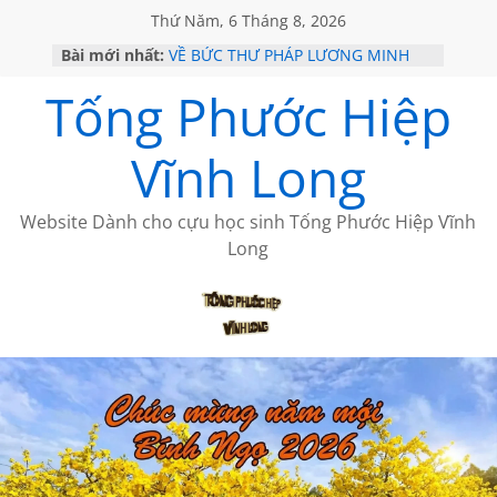
Thứ Năm, 6 Tháng 8, 2026
Bài mới nhất:
VỀ BỨC THƯ PHÁP LƯƠNG MINH
GẶP Ở MỸ
Tống Phước Hiệp
HỌC SỬ HỒI XƯA
MỘT ĐỜI ĐI QUA NHỮNG TRANG
SÁCH
Vĩnh Long
BẤT CHỢT CỦA CHÂU LỆ DUNG
CÀ PHÊ NGẮM NÚI
Website Dành cho cựu học sinh Tống Phước Hiệp Vĩnh
Long