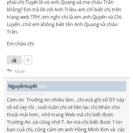
phải chị Tuyết là vợ anh Quang và mẹ cháu Trân
không? Em trả lời với Anh Triều..em chỉ biết chị trên
trang web TPH..em nghi chị là em anh Quyến và Chị
Luyến..chứ em không biết tên Anh Quang và cháu
Trân.
Em chào chị
0
Trả lời
Nguyễntuyết
nói:
12/10/2012 lúc 11:42 sáng
Cám ơn Trường An nhiều lắm , chị vưà ghi số DT này
vô sổ tay rồi , cuối tuần chị sẽ liên lạc chị Nhàn cho
thoải mái hơn , nhờ trang Web mà chị biết được
Trường An ,và cũng nhờ T. An mà chị biết được 1 tin
bạn cuả chị, cũng cám ơn anh Hồng Minh Kim và các