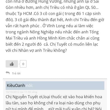
còn nhà ở đường Hùng Vương, nhưng anh lại ở Sài
Gòn nhiều hơn, anh chị Triều có nhà ở gần QL 50…
thuộc Tp HCM .Có 3 cô con gái ( trong đó 1 cặp sinh
đôi). 3 cô gái đều thành đạt hết, Anh chi Triều đến giờ
vẫn rất hạnh phúc . Ở Vĩnh Long nếu ai làm việc
trong ngành Nông Nghiệp nếu nhắc đến anh Tống
Mai Triều và anh Hồng Minh Kim chắc chắn ai cũng
biết đến 2 người đó cả. Chị Tuyết có muốn liên lạc
với chi Nhàn vợ anh Triều không?
0
Trả lời
KiềuOanh
nói:
10/10/2012 lúc 11:55 sáng
Chị Nguyễn Tuyết ơi,loại thuốc xịt vào hoa khiến hoa
lâu tàn, sao họ không chế ra loại nào dùng cho phụ
nữ tụi mình để mình ….giữ mãi tuổi xuân chị hé? Nói