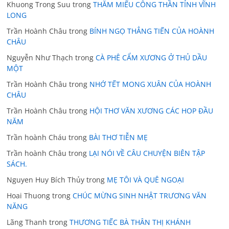
Khuong Trong Suu
trong
THĂM MIẾU CÔNG THẦN TỈNH VĨNH
LONG
Trần Hoành Châu
trong
BÍNH NGỌ THẲNG TIẾN CỦA HOÀNH
CHÂU
Nguyễn Như Thạch
trong
CÀ PHÊ CẨM XƯƠNG Ở THỦ DẦU
MỘT
Trần Hoành Châu
trong
NHỚ TẾT MONG XUÂN CỦA HOÀNH
CHÂU
Trần Hoành Châu
trong
HỘI THƠ VĂN XƯƠNG CÁC HOP ĐẦU
NĂM
Trần hoành Cháu
trong
BÀI THƠ TIỄN MẸ
Trần hoành Châu
trong
LẠI NÓI VỀ CÂU CHUYỆN BIÊN TẬP
SÁCH.
Nguyen Huy Bích Thủy
trong
MẸ TÔI VÀ QUÊ NGOẠI
Hoai Thuong
trong
CHÚC MỪNG SINH NHẬT TRƯƠNG VĂN
NĂNG
Lãng Thanh
trong
THƯƠNG TIẾC BÀ THÂN THỊ KHÁNH