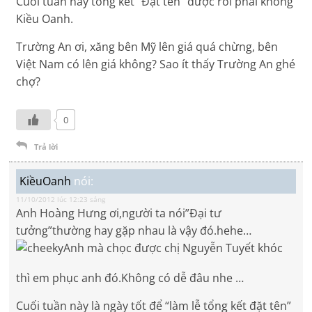
Cuối tuần này tổng kết “Đặt tên” được rồi phải không
Kiều Oanh.
Trường An ơi, xăng bên Mỹ lên giá quá chừng, bên
Việt Nam có lên giá không? Sao ít thấy Trường An ghé
chợ?
0
Trả lời
KiềuOanh
nói:
11/10/2012 lúc 12:23 sáng
Anh Hoàng Hưng ơi,người ta nói”Đại tư
tưởng”thường hay gặp nhau là vậy đó.hehe…
Anh mà chọc được chị Nguyễn Tuyết khóc
thì em phục anh đó.Không có dễ đâu nhe …
Cuối tuần này là ngày tốt để “làm lễ tổng kết đặt tên”