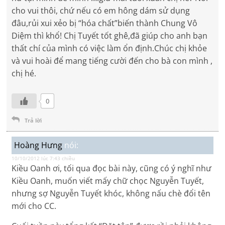
cho vui thôi, chứ nếu có em hông dám sử dụng
đâu,rủi xui xẻo bị “hóa chất”biến thành Chung Vô
Diệm thì khổ! Chị Tuyết tốt ghê,đã giúp cho anh bạn
thất chí của mình có việc làm ổn định.Chúc chị khỏe
và vui hoài để mang tiếng cười đến cho bà con mình ,
chị hé.
0
Trả lời
Hoàng Hưng
nói:
10/10/2012 lúc 7:43 chiều
Kiều Oanh ơi, tối qua đọc bài này, cũng có ý nghĩ như
Kiều Oanh, muốn viết mấy chữ chọc Nguyễn Tuyết,
nhưng sợ Nguyễn Tuyết khóc, không nấu chè đổi tên
mới cho CC.