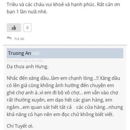
Triều và các cháu vui khoẻ và hạnh phúc. Rất cán ơn
bạn 1 lần nưã nhé.
0
Trả lời
Truong An
nói:
11/10/2012 lúc 8:10 chiều
Dạ thưa anh Hưng.
Nhắc đến xăng dầu..làm em chạnh lòng…!! Xăng dầu
có lên giá cũng không ảnh hưỡng đến chuyện em
ghé chợ anh à..vì em đi bộ vô chợ… em vẫn vào chợ
rất thường xuyên, em dạo hết các gian hàng, em
ngắm…em quan sát hết tất cả các cửa hàng…nhưng
khả năng có hạn nên em đọc chứ không biết viết.
Chi Tuyết ơi.