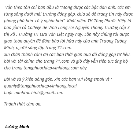
Vẫn theo tôn chỉ ban đầu là “Mong được các bậc đàn anh, các em
từng sống dưới mái trường đóng góp, chia sẻ để trang tin này được
phong phú hơn, có ý nghĩa hơn”. Khái niệm TH Tống Phước Hiệp là
bao gồm cả
Collège de Vinh Long rồi Nguyễn Thông,
Trường cấp 3
thị xã , Trường TH Lưu Văn Liệt ngày nay. Lần này chúng tôi được
giao toàn quyền để đảm bảo lời hứa này của anh Trương Tường
Minh, người sáng lập trang 71.com.
Xin chân thành cám ơn các bạn thời gian qua đã đóng góp tư liệu,
bài vở, tài chính cho trang 71.com và giờ đây vẫn tiếp tục ủng hộ
cho trang tongphuochiep-vinhlong.com này.
Bài vở và ý kiến đóng góp, xin các bạn vui lòng email về :
quanly@tongphuochiep-vinhlong.local
hoặc
minhtaichinh@gmail.com
Thành thật cám ơn.
Lương Minh