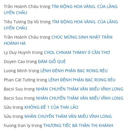
Trần Hoành Châu
trong
TÍM ĐỘNG HOA VÀNG. CỦA LÃNG
UYỂN CHÂU
Tiêu Tương Dạ Vũ
trong
TÍM ĐỘNG HOA VÀNG. CỦA LÃNG
UYỂN CHÂU
Trần Hoành Châu
trong
CHÚC MỪNG SINH NHẬT TRẦN
HOÀNH HÀ
Ly Duy Huynh
trong
CHOL CHNAM THMAY ở CẦN THƠ
Duyen Cao
trong
ĐÁM GIỖ QUÊ
Luong Minh
trong
LÊNH ĐÊNH PHẬN BẠC RONG RÊU
Phan Cát Tường
trong
LÊNH ĐÊNH PHẬN BẠC RONG RÊU
Bacsi Suu
trong
NHÂN CHUYẾN THĂM VĂN MIẾU VĨNH LONG
Bacsi Suu
trong
NHÂN CHUYẾN THĂM VĂN MIẾU VĨNH LONG
Sửu
trong
KHÔNG ĐỀ 1 CỦA THÁI LÃO
Sửu
trong
NHÂN CHUYẾN THĂM VĂN MIẾU VĨNH LONG
huong tran ly
trong
THƯƠNG TIẾC BÀ THÂN THỊ KHÁNH