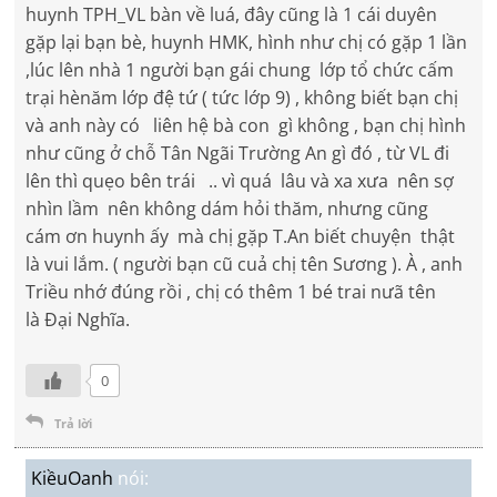
huynh TPH_VL bàn về luá, đây cũng là 1 cái duyên
gặp lại bạn bè, huynh HMK, hình như chị có gặp 1 lần
,lúc lên nhà 1 người bạn gái chung lớp tổ chức cấm
trại hènăm lớp đệ tứ ( tức lớp 9) , không biết bạn chị
và anh này có liên hệ bà con gì không , bạn chị hình
như cũng ở chỗ Tân Ngãi Trường An gì đó , từ VL đi
lên thì quẹo bên trái .. vì quá lâu và xa xưa nên sợ
nhìn lầm nên không dám hỏi thăm, nhưng cũng
cám ơn huynh ấy mà chị gặp T.An biết chuyện thật
là vui lắm. ( người bạn cũ cuả chị tên Sương ). À , anh
Triều nhớ đúng rồi , chị có thêm 1 bé trai nưã tên
là Đại Nghĩa.
0
Trả lời
KiềuOanh
nói: