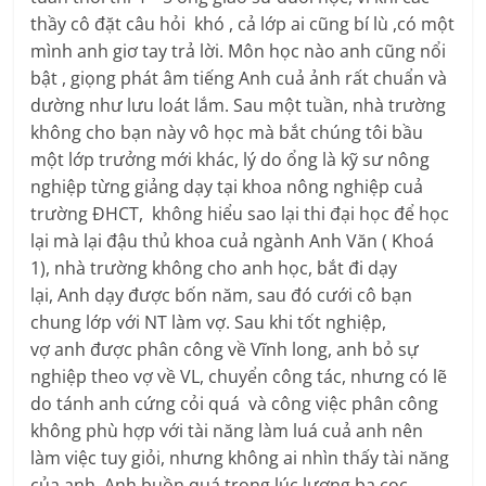
thầy cô đặt câu hỏi khó , cả lớp ai cũng bí lù ,có một
mình anh giơ tay trả lời. Môn học nào anh cũng nổi
bật , giọng phát âm tiếng Anh cuả ảnh rất chuẩn và
dường như lưu loát lắm. Sau một tuần, nhà trường
không cho bạn này vô học mà bắt chúng tôi bầu
một lớp trưởng mới khác, lý do ổng là kỹ sư nông
nghiệp từng giảng dạy tại khoa nông nghiệp cuả
trường ĐHCT, không hiểu sao lại thi đại học để học
lại mà lại đậu thủ khoa cuả ngành Anh Văn ( Khoá
1), nhà trường không cho anh học, bắt đi dạy
lại, Anh dạy được bốn năm, sau đó cưới cô bạn
chung lớp với NT làm vợ. Sau khi tốt nghiệp,
vợ anh được phân công về Vĩnh long, anh bỏ sự
nghiệp theo vợ về VL, chuyển công tác, nhưng có lẽ
do tánh anh cứng cỏi quá và công việc phân công
không phù hợp với tài năng làm luá cuả anh nên
làm việc tuy giỏi, nhưng không ai nhìn thấy tài năng
của anh. Anh buồn quá trong lúc lương ba cọc,