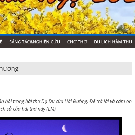
Ê
SÁNG TÁC&NGHIÊN CỨU
CHỢ THƠ
DU LỊCH HÀM THỤ
Phương
 hồi trong bài thơ Dạ Du của Hải Đường. Để trả lời và cám ơn
ịch sử của bài thơ này (LM)