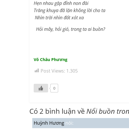
Hẹn nhau gặp đỉnh non đài
Trăng khuya đã lặn không lời cho ta
Nhìn trời nhìn đất xót xa
Hỏi mây, hỏi gió, trong ta ai buồn?
Võ Châu Phương
Post Views:
1.305
0
Có 2 bình luận về
Nổi buồn tro
Huỳnh Hương
nói: