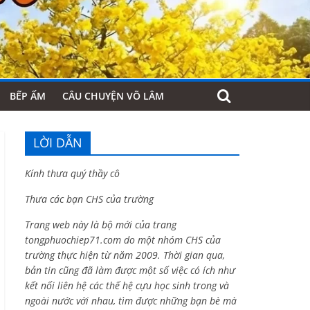
BẾP ẤM
CÂU CHUYỆN VÕ LÂM
LỜI DẪN
Kính thưa quý thầy cô
Thưa các bạn CHS của trường
Trang web này là bộ mới của trang
tongphuochiep71.com do một nhóm CHS của
trường thực hiện từ năm 2009. Thời gian qua,
bản tin cũng đã làm được một số việc có ích như
kết nối liên hệ các thế hệ cựu học sinh trong và
ngoài nước với nhau, tìm được những bạn bè mà