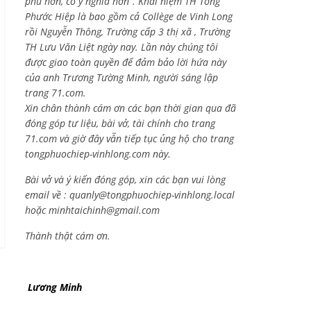
phú hơn, có ý nghĩa hơn”. Khái niệm TH Tống
Phước Hiệp là bao gồm cả
Collège de Vinh Long
rồi Nguyễn Thông,
Trường cấp 3 thị xã , Trường
TH Lưu Văn Liệt ngày nay. Lần này chúng tôi
được giao toàn quyền để đảm bảo lời hứa này
của anh Trương Tường Minh, người sáng lập
trang 71.com.
Xin chân thành cám ơn các bạn thời gian qua đã
đóng góp tư liệu, bài vở, tài chính cho trang
71.com và giờ đây vẫn tiếp tục ủng hộ cho trang
tongphuochiep-vinhlong.com này.
Bài vở và ý kiến đóng góp, xin các bạn vui lòng
email về :
quanly@tongphuochiep-vinhlong.local
hoặc
minhtaichinh@gmail.com
Thành thật cám ơn.
Lương Minh