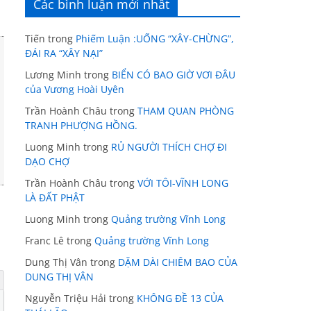
Các bình luận mới nhất
Tiến
trong
Phiếm Luận :UỐNG “XÂY-CHỪNG”,
ĐÁI RA “XÂY NẠI”
Lương Minh
trong
BIỂN CÓ BAO GIỜ VƠI ĐÂU
của Vương Hoài Uyên
Trần Hoành Châu
trong
THAM QUAN PHÒNG
TRANH PHƯỢNG HỒNG.
Luong Minh
trong
RỦ NGƯỜI THÍCH CHỢ ĐI
DẠO CHỢ
Trần Hoành Châu
trong
VỚI TÔI-VĨNH LONG
LÀ ĐẤT PHẬT
Luong Minh
trong
Quảng trường Vĩnh Long
Franc Lê
trong
Quảng trường Vĩnh Long
Dung Thị Vân
trong
DẶM DÀI CHIÊM BAO CỦA
DUNG THỊ VÂN
Nguyễn Triệu Hải
trong
KHÔNG ĐỀ 13 CỦA