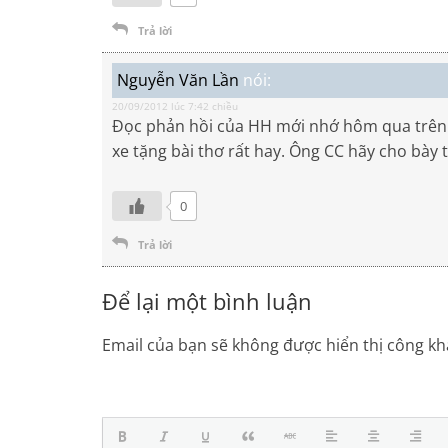
Trả lời
Nguyễn Văn Lần
nói:
20/09/2012 lúc 7:42 chiều
Đọc phản hồi của HH mới nhớ hôm qua trên 
xe tặng bài thơ rất hay. Ông CC hãy cho bày 
0
Trả lời
Để lại một bình luận
Email của bạn sẽ không được hiển thị công kha