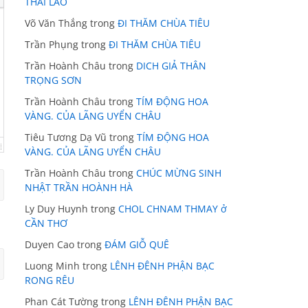
THÁI LÃO
Võ Văn Thắng
trong
ĐI THĂM CHÙA TIÊU
Trần Phụng
trong
ĐI THĂM CHÙA TIÊU
Trần Hoành Châu
trong
DICH GIẢ THÂN
TRỌNG SƠN
Trần Hoành Châu
trong
TÍM ĐỘNG HOA
VÀNG. CỦA LÃNG UYỂN CHÂU
Tiêu Tương Dạ Vũ
trong
TÍM ĐỘNG HOA
VÀNG. CỦA LÃNG UYỂN CHÂU
Trần Hoành Châu
trong
CHÚC MỪNG SINH
NHẬT TRẦN HOÀNH HÀ
Ly Duy Huynh
trong
CHOL CHNAM THMAY ở
CẦN THƠ
Duyen Cao
trong
ĐÁM GIỖ QUÊ
Luong Minh
trong
LÊNH ĐÊNH PHẬN BẠC
RONG RÊU
Phan Cát Tường
trong
LÊNH ĐÊNH PHẬN BẠC