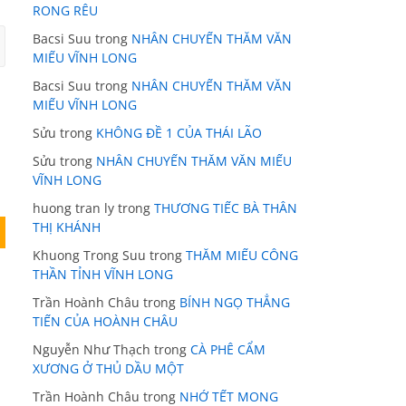
RONG RÊU
Bacsi Suu
trong
NHÂN CHUYẾN THĂM VĂN
MIẾU VĨNH LONG
Bacsi Suu
trong
NHÂN CHUYẾN THĂM VĂN
MIẾU VĨNH LONG
Sửu
trong
KHÔNG ĐỀ 1 CỦA THÁI LÃO
Sửu
trong
NHÂN CHUYẾN THĂM VĂN MIẾU
VĨNH LONG
huong tran ly
trong
THƯƠNG TIẾC BÀ THÂN
THỊ KHÁNH
Khuong Trong Suu
trong
THĂM MIẾU CÔNG
THẦN TỈNH VĨNH LONG
Trần Hoành Châu
trong
BÍNH NGỌ THẲNG
TIẾN CỦA HOÀNH CHÂU
Nguyễn Như Thạch
trong
CÀ PHÊ CẨM
XƯƠNG Ở THỦ DẦU MỘT
Trần Hoành Châu
trong
NHỚ TẾT MONG