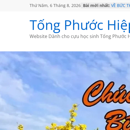
Thứ Năm, 6 Tháng 8, 2026
Bài mới nhất:
VỀ BỨC 
GẶP Ở M
HỌC SỬ 
Tống Phước Hiệ
MỘT ĐỜI
SÁCH
BẤT CHỢ
Website Dành cho cựu học sinh Tống Phước H
CÀ PHÊ 