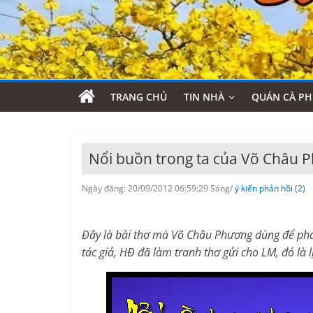
TRANG CHỦ
TIN NHÀ
QUÁN CÀ PH
Nổi buồn trong ta của Võ Châu 
Ngày đăng: 20/09/2012 06:59:29 Sáng/
ý kiến phản hồi (2)
Đây là bài thơ mà Võ Châu Phương dùng để phản
tác giả, HĐ đã làm tranh thơ gửi cho LM, đó là l