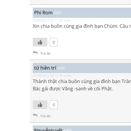
Phi Rom
nói:
29/09/2012 lúc 11:25 chiều
Xin chia buồn cùng gia đình bạn Chùm. Cầu 
0
Trả lời
từ hiền trí
nói:
29/09/2012 lúc 11:45 chiều
Thành thật chia buồn cùng gia đình bạn Tr
Bác gái được Vãng -sanh về cõi Phật.
0
Trả lời
Nguyễntuyết
nói: