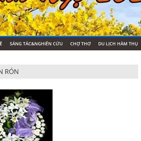
Ê
SÁNG TÁC&NGHIÊN CỨU
CHỢ THƠ
DU LỊCH HÀM THỤ
N RÓN