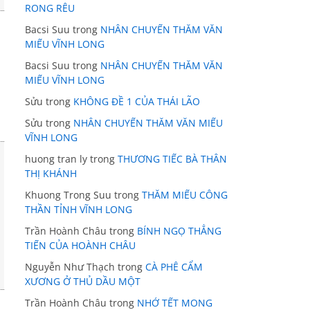
RONG RÊU
Bacsi Suu
trong
NHÂN CHUYẾN THĂM VĂN
MIẾU VĨNH LONG
Bacsi Suu
trong
NHÂN CHUYẾN THĂM VĂN
MIẾU VĨNH LONG
Sửu
trong
KHÔNG ĐỀ 1 CỦA THÁI LÃO
Sửu
trong
NHÂN CHUYẾN THĂM VĂN MIẾU
VĨNH LONG
huong tran ly
trong
THƯƠNG TIẾC BÀ THÂN
THỊ KHÁNH
Khuong Trong Suu
trong
THĂM MIẾU CÔNG
THẦN TỈNH VĨNH LONG
Trần Hoành Châu
trong
BÍNH NGỌ THẲNG
TIẾN CỦA HOÀNH CHÂU
Nguyễn Như Thạch
trong
CÀ PHÊ CẨM
XƯƠNG Ở THỦ DẦU MỘT
Trần Hoành Châu
trong
NHỚ TẾT MONG