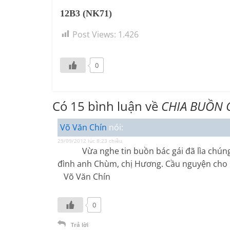
12B3 (NK71)
Post Views:
1.426
0
Có 15 bình luận về
CHIA BUỒN 
Võ Văn Chín
nói:
29/09/2012 lúc 8:23 chiều
Vừa nghe tin buồn bác gái đã lìa chúng t
đình anh Chùm, chị Hương. Cầu nguyện cho h
Võ Văn Chín
0
Trả lời