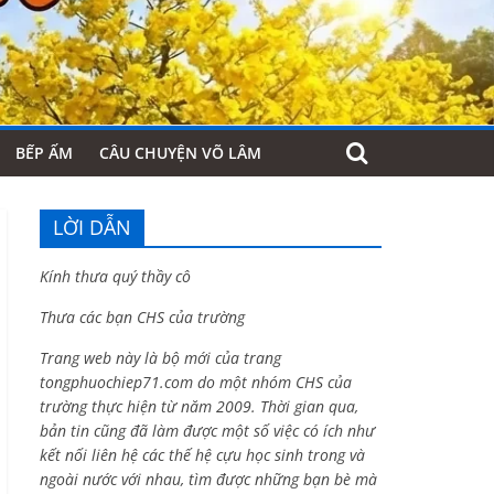
BẾP ẤM
CÂU CHUYỆN VÕ LÂM
LỜI DẪN
Kính thưa quý thầy cô
Thưa các bạn CHS của trường
Trang web này là bộ mới của trang
tongphuochiep71.com do một nhóm CHS của
trường thực hiện từ năm 2009. Thời gian qua,
bản tin cũng đã làm được một số việc có ích như
kết nối liên hệ các thế hệ cựu học sinh trong và
ngoài nước với nhau, tìm được những bạn bè mà