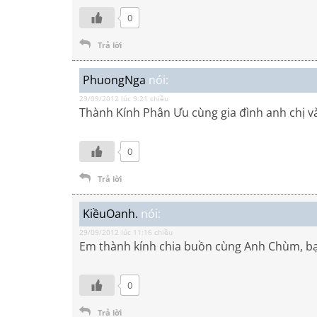
0
Trả lời
PhuongNga
nói:
29/09/2012 lúc 9:21 chiều
Thành Kính Phân Ưu cùng gia đình anh chị và
0
Trả lời
KiềuOanh.
nói:
29/09/2012 lúc 11:16 chiều
Em thành kính chia buồn cùng Anh Chùm, bạn
0
Trả lời