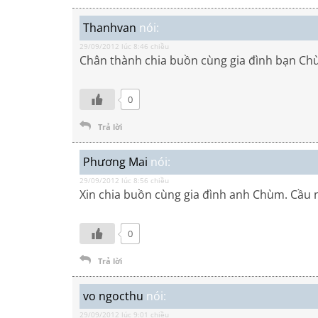
Thanhvan
nói:
29/09/2012 lúc 8:46 chiều
Chân thành chia buồn cùng gia đình bạn Ch
0
Trả lời
Phương Mai
nói:
29/09/2012 lúc 8:56 chiều
Xin chia buồn cùng gia đình anh Chùm. Cầu 
0
Trả lời
vo ngocthu
nói:
29/09/2012 lúc 9:01 chiều