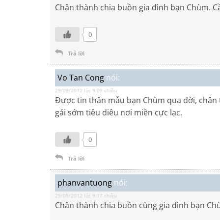
Chân thành chia buồn gia đình bạn Chùm. C
0
Trả lời
Vo Tan Cong
nói:
29/09/2012 lúc 9:09 chiều
Được tin thân mẫu bạn Chùm qua đời, chân 
gái sớm tiêu diêu nơi miền cực lạc.
0
Trả lời
phanvantuong
nói:
29/09/2012 lúc 9:17 chiều
Chân thành chia buồn cùng gia đình bạn Ch