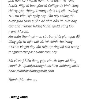
phú hơn, có ý nghĩa hơn”. Khái niệm TH Tống
Phước Hiệp là bao gồm cả
Collège de Vinh Long
rồi Nguyễn Thông,
Trường cấp 3 thị xã , Trường
TH Lưu Văn Liệt ngày nay. Lần này chúng tôi
được giao toàn quyền để đảm bảo lời hứa này
của anh Trương Tường Minh, người sáng lập
trang 71.com.
Xin chân thành cám ơn các bạn thời gian qua đã
đóng góp tư liệu, bài vở, tài chính cho trang
71.com và giờ đây vẫn tiếp tục ủng hộ cho trang
tongphuochiep-vinhlong.com này.
Bài vở và ý kiến đóng góp, xin các bạn vui lòng
email về :
quanly@tongphuochiep-vinhlong.local
hoặc
minhtaichinh@gmail.com
Thành thật cám ơn.
Lương Minh