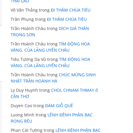
THÁI LÃO
Võ Văn Thắng
trong
ĐI THĂM CHÙA TIÊU
Trần Phụng
trong
ĐI THĂM CHÙA TIÊU
Trần Hoành Châu
trong
DICH GIẢ THÂN
TRỌNG SƠN
Trần Hoành Châu
trong
TÍM ĐỘNG HOA
VÀNG. CỦA LÃNG UYỂN CHÂU
Tiêu Tương Dạ Vũ
trong
TÍM ĐỘNG HOA
VÀNG. CỦA LÃNG UYỂN CHÂU
Trần Hoành Châu
trong
CHÚC MỪNG SINH
NHẬT TRẦN HOÀNH HÀ
Ly Duy Huynh
trong
CHOL CHNAM THMAY ở
CẦN THƠ
Duyen Cao
trong
ĐÁM GIỖ QUÊ
Luong Minh
trong
LÊNH ĐÊNH PHẬN BẠC
RONG RÊU
Phan Cát Tường
trong
LÊNH ĐÊNH PHẬN BẠC