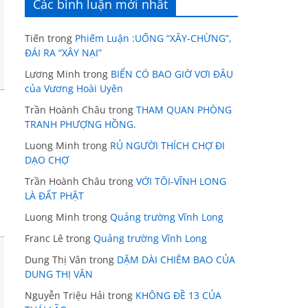
Các bình luận mới nhất
Tiến
trong
Phiếm Luận :UỐNG “XÂY-CHỪNG”,
ĐÁI RA “XÂY NẠI”
Lương Minh
trong
BIỂN CÓ BAO GIỜ VƠI ĐÂU
của Vương Hoài Uyên
Trần Hoành Châu
trong
THAM QUAN PHÒNG
TRANH PHƯỢNG HỒNG.
Luong Minh
trong
RỦ NGƯỜI THÍCH CHỢ ĐI
DẠO CHỢ
Trần Hoành Châu
trong
VỚI TÔI-VĨNH LONG
LÀ ĐẤT PHẬT
Luong Minh
trong
Quảng trường Vĩnh Long
Franc Lê
trong
Quảng trường Vĩnh Long
Dung Thị Vân
trong
DẶM DÀI CHIÊM BAO CỦA
DUNG THỊ VÂN
Nguyễn Triệu Hải
trong
KHÔNG ĐỀ 13 CỦA