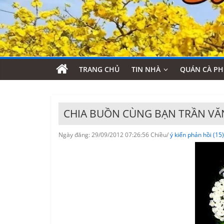
TRANG CHỦ
TIN NHÀ
QUÁN CÀ PH
CHIA BUỒN CÙNG BẠN TRẦN VĂ
Ngày đăng: 29/09/2012 07:26:56 Chiều/
ý kiến phản hồi (15)