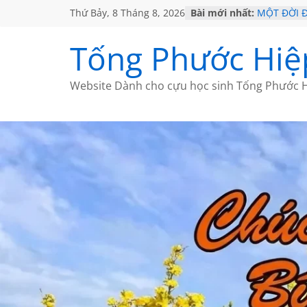
Thứ Bảy, 8 Tháng 8, 2026
Bài mới nhất:
MỘT ĐỜI 
SÁCH
KHÔNG ĐỀ 
Tống Phước Hiệ
CHÙM THƠ
GIÃ TỪ ĐÀ
HỌC SỬ H
Website Dành cho cựu học sinh Tống Phước H