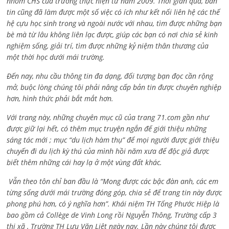
nhóm CHS của trường thực hiện từ năm 2009. Thời gian qua, bản
tin cũng đã làm được một số việc có ích như kết nối liên hệ các thế
hệ cựu học sinh trong và ngoài nước với nhau, tìm được những bạn
bè mà từ lâu không liên lạc được, giúp các bạn có nơi chia sẻ kinh
nghiệm sống, giải trí, tìm được những kỷ niệm thân thương của
một thời học dưới mái trường.
Đến nay, nhu cầu thông tin đa dạng, đối tượng bạn đọc cần rộng
mở, buộc lòng chúng tôi phải nâng cấp bản tin được chuyên nghiệp
hơn, hình thức phải bắt mắt hơn.
Với trang này, những chuyên mục cũ của trang 71.com gần như
được giữ lại hết, có thêm mục truyện ngắn để giới thiệu những
sáng tác mới ; mục “du lịch hàm thụ” để mọi người được giới thiệu
chuyến đi du lịch kỳ thú của mình hồi năm xưa để độc giả được
biết thêm những cái hay lạ ở một vùng đất khác.
Vẫn theo tôn chỉ ban đầu là “Mong được các bậc đàn anh, các em
từng sống dưới mái trường đóng góp, chia sẻ để trang tin này được
phong phú hơn, có ý nghĩa hơn”. Khái niệm TH Tống Phước Hiệp là
bao gồm cả
Collège de Vinh Long rồi Nguyễn Thông,
Trường cấp 3
thị xã , Trường TH Lưu Văn Liệt ngày nay. Lần này chúng tôi được