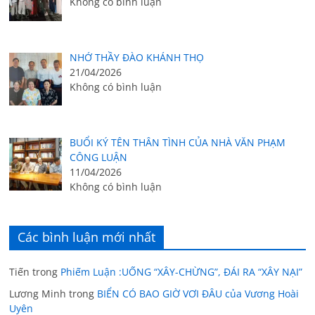
Không có bình luận
NHỚ THẦY ĐÀO KHÁNH THỌ
21/04/2026
Không có bình luận
BUỔI KÝ TÊN THÂN TÌNH CỦA NHÀ VĂN PHẠM
CÔNG LUẬN
11/04/2026
Không có bình luận
Các bình luận mới nhất
Tiến
trong
Phiếm Luận :UỐNG “XÂY-CHỪNG”, ĐÁI RA “XÂY NẠI”
Lương Minh
trong
BIỂN CÓ BAO GIỜ VƠI ĐÂU của Vương Hoài
Uyên