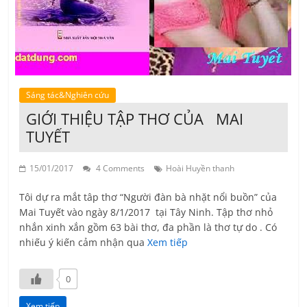
Sáng tác&Nghiên cứu
GIỚI THIỆU TẬP THƠ CỦA MAI
TUYẾT
15/01/2017
4 Comments
Hoài Huyền thanh
Tôi dự ra mắt tâp thơ “Người đàn bà nhặt nổi buồn” của
Mai Tuyết vào ngày 8/1/2017 tại Tây Ninh. Tập thơ nhỏ
nhắn xinh xắn gồm 63 bài thơ, đa phần là thơ tự do . Có
nhiếu ý kiến cảm nhận qua
Xem tiếp
0
Xem tiếp