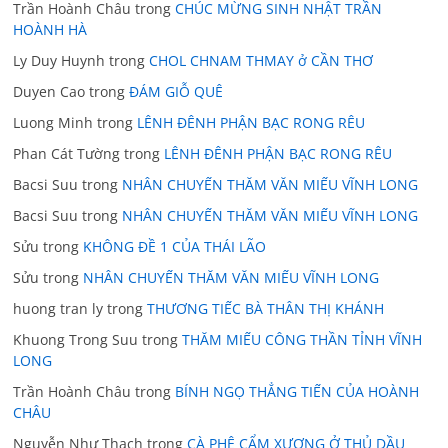
Trần Hoành Châu
trong
CHÚC MỪNG SINH NHẬT TRẦN
HOÀNH HÀ
Ly Duy Huynh
trong
CHOL CHNAM THMAY ở CẦN THƠ
Duyen Cao
trong
ĐÁM GIỖ QUÊ
Luong Minh
trong
LÊNH ĐÊNH PHẬN BẠC RONG RÊU
Phan Cát Tường
trong
LÊNH ĐÊNH PHẬN BẠC RONG RÊU
Bacsi Suu
trong
NHÂN CHUYẾN THĂM VĂN MIẾU VĨNH LONG
Bacsi Suu
trong
NHÂN CHUYẾN THĂM VĂN MIẾU VĨNH LONG
Sửu
trong
KHÔNG ĐỀ 1 CỦA THÁI LÃO
Sửu
trong
NHÂN CHUYẾN THĂM VĂN MIẾU VĨNH LONG
huong tran ly
trong
THƯƠNG TIẾC BÀ THÂN THỊ KHÁNH
Khuong Trong Suu
trong
THĂM MIẾU CÔNG THẦN TỈNH VĨNH
LONG
Trần Hoành Châu
trong
BÍNH NGỌ THẲNG TIẾN CỦA HOÀNH
CHÂU
Nguyễn Như Thạch
trong
CÀ PHÊ CẨM XƯƠNG Ở THỦ DẦU