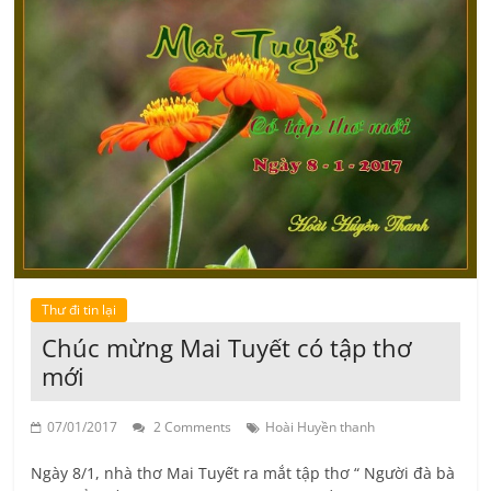
Thư đi tin lại
Chúc mừng Mai Tuyết có tập thơ
mới
07/01/2017
2 Comments
Hoài Huyền thanh
Ngày 8/1, nhà thơ Mai Tuyết ra mắt tập thơ “ Người đà bà