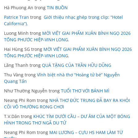
Hà Phuong An
trong
TIN BUỒN
Patrice Tran
trong
Giới thiệu nhạc ghép trong clip: “Hotel
California”).
Luong Minh
trong
MỜI VIẾT GIAI PHẨM XUÂN BÍNH NGỌ 2026
TỐNG PHƯỚC HIỆP-VINH LONG.
Hai Hùng SG
trong
MỜI VIẾT GIAI PHẨM XUÂN BÍNH NGỌ 2026
TỐNG PHƯỚC HIỆP-VINH LONG.
Lãng Thanh
trong
QUÀ TẶNG CỦA TRẦN HỮU DŨNG
Thu Vàng
trong
Vĩnh biệt nhà thơ “Hoàng tử bé” Nguyễn
Quang Tấn
Như Thường Nguyễn
trong
TUỔI THƠ VỚI BÁNH MÌ
Neang Phi Rom
trong
NHÀ THƠ ĐỨC TRUNG ĐÃ BAY RA KHỎI
CÕI VÔ THƯỜNG RONG CHƠI
T.V.Dân
trong
KHÚC TÍM DƯỚI CẦU – DƯ ÂM CỦA MỘT BÓNG
HÌNH TRONG THƠ NGÃ DU TỬ
Neang Phi Rom
trong
MAI LƯƠNG – CỰU HS HAM LÀM TỪ