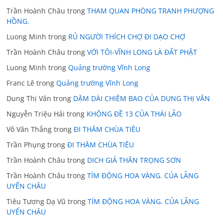
Trần Hoành Châu
trong
THAM QUAN PHÒNG TRANH PHƯỢNG
HỒNG.
Luong Minh
trong
RỦ NGƯỜI THÍCH CHỢ ĐI DẠO CHỢ
Trần Hoành Châu
trong
VỚI TÔI-VĨNH LONG LÀ ĐẤT PHẬT
Luong Minh
trong
Quảng trường Vĩnh Long
Franc Lê
trong
Quảng trường Vĩnh Long
Dung Thị Vân
trong
DẶM DÀI CHIÊM BAO CỦA DUNG THỊ VÂN
Nguyễn Triệu Hải
trong
KHÔNG ĐỀ 13 CỦA THÁI LÃO
Võ Văn Thắng
trong
ĐI THĂM CHÙA TIÊU
Trần Phụng
trong
ĐI THĂM CHÙA TIÊU
Trần Hoành Châu
trong
DICH GIẢ THÂN TRỌNG SƠN
Trần Hoành Châu
trong
TÍM ĐỘNG HOA VÀNG. CỦA LÃNG
UYỂN CHÂU
Tiêu Tương Dạ Vũ
trong
TÍM ĐỘNG HOA VÀNG. CỦA LÃNG
UYỂN CHÂU