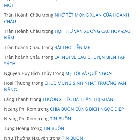
MỘT
Trần Hoành Châu
trong
NHỚ TẾT MONG XUÂN CỦA HOÀNH
CHÂU
Trần Hoành Châu
trong
HỘI THƠ VĂN XƯƠNG CÁC HOP ĐẦU
NĂM
Trần hoành Cháu
trong
BÀI THƠ TIỄN MẸ
Trần hoành Châu
trong
LẠI NÓI VỀ CÂU CHUYỆN BIÊN TẬP
SÁCH.
Nguyen Huy Bích Thủy
trong
MẸ TÔI VÀ QUÊ NGOẠI
Hoai Thuong
trong
CHÚC MỪNG SINH NHẬT TRƯƠNG VĂN
NĂNG
Lãng Thanh
trong
THƯƠNG TIẾC BÀ THÂN THỊ KHÁNH
Neang Phi Rom
trong
CHIA BUỒN CÙNG BÍCH NGỌC DIỆP
Neang Phi Rom
trong
TIN BUỒN
Tung Hoàng
trong
TIN BUỒN
Như Thường Nguyễn
trong
TIN BUỒN