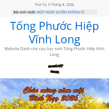
Thứ Tư, 5 Tháng 8, 2026
Bài mới nhất:
MỘT NGÀY XUYÊN KHÔNG Ở
SPRINGFIELD
Tống Phước Hiệp
MỘT NGÀY BÊN ANH “BẢY NÚI”
(Tập 2)
CHÚC MỪNG SINH NHẬT NGỌC
Vĩnh Long
TRÂN
NGÀY THỨ BA Ở ĐÀ LẠT
THE FIELD OF LIGHT-CÁNH ĐỒNG
Website Dành cho cựu học sinh Tống Phước Hiệp Vĩnh
ÁNH SÁNG
Long