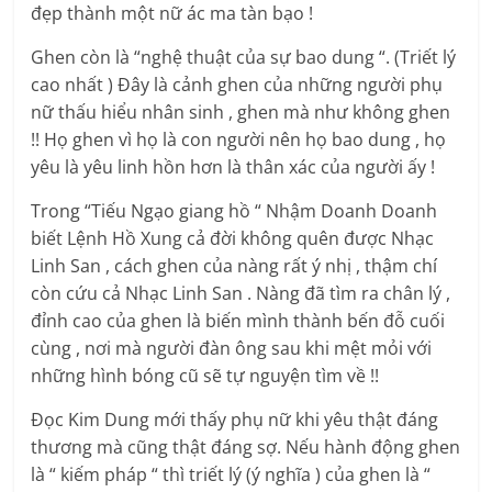
đẹp thành một nữ ác ma tàn bạo !
Ghen còn là “nghệ thuật của sự bao dung “. (Triết lý
cao nhất ) Đây là cảnh ghen của những người phụ
nữ thấu hiểu nhân sinh , ghen mà như không ghen
!! Họ ghen vì họ là con người nên họ bao dung , họ
yêu là yêu linh hồn hơn là thân xác của người ấy !
Trong “Tiếu Ngạo giang hồ “ Nhậm Doanh Doanh
biết Lệnh Hồ Xung cả đời không quên được Nhạc
Linh San , cách ghen của nàng rất ý nhị , thậm chí
còn cứu cả Nhạc Linh San . Nàng đã tìm ra chân lý ,
đỉnh cao của ghen là biến mình thành bến đỗ cuối
cùng , nơi mà người đàn ông sau khi mệt mỏi với
những hình bóng cũ sẽ tự nguyện tìm về !!
Đọc Kim Dung mới thấy phụ nữ khi yêu thật đáng
thương mà cũng thật đáng sợ. Nếu hành động ghen
là “ kiếm pháp “ thì triết lý (ý nghĩa ) của ghen là “