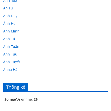
An Thảo
An Tú
Anh Duy
Ánh Hồ
Anh Minh
Anh Tú
Anh Tuấn
Anh Tuù
Ánh Tuyết
Anna Hà
Anth Đoàn
Âu Tú Vân
Thống kê
Bác sĩ Hoa
Số người online: 26
Bác sĩ Stephen Mak
Bác Đạt