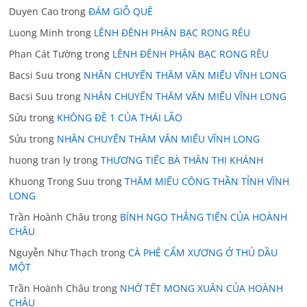
Duyen Cao
trong
ĐÁM GIỖ QUÊ
Luong Minh
trong
LÊNH ĐÊNH PHẬN BẠC RONG RÊU
Phan Cát Tường
trong
LÊNH ĐÊNH PHẬN BẠC RONG RÊU
Bacsi Suu
trong
NHÂN CHUYẾN THĂM VĂN MIẾU VĨNH LONG
Bacsi Suu
trong
NHÂN CHUYẾN THĂM VĂN MIẾU VĨNH LONG
Sửu
trong
KHÔNG ĐỀ 1 CỦA THÁI LÃO
Sửu
trong
NHÂN CHUYẾN THĂM VĂN MIẾU VĨNH LONG
huong tran ly
trong
THƯƠNG TIẾC BÀ THÂN THỊ KHÁNH
Khuong Trong Suu
trong
THĂM MIẾU CÔNG THẦN TỈNH VĨNH
LONG
Trần Hoành Châu
trong
BÍNH NGỌ THẲNG TIẾN CỦA HOÀNH
CHÂU
Nguyễn Như Thạch
trong
CÀ PHÊ CẨM XƯƠNG Ở THỦ DẦU
MỘT
Trần Hoành Châu
trong
NHỚ TẾT MONG XUÂN CỦA HOÀNH
CHÂU