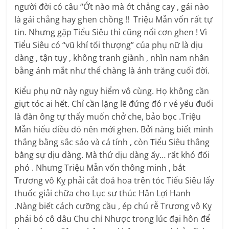
người đời có câu “Ớt nào mà ớt chẳng cay , gái nào
là gái chẳng hay ghen chồng !! Triệu Mẫn vốn rất tự
tin. Nhưng gặp Tiểu Siêu thì cũng nổi cơn ghen ! Vì
Tiểu Siêu có “vũ khí tối thượng” của phụ nữ là dịu
dàng , tận tụy , không tranh giành , nhìn nam nhân
bằng ánh mắt như thể chàng là ánh trăng cuối đời.
Kiểu phụ nữ này nguy hiểm vô cùng. Họ không cần
giựt tóc ai hết. Chỉ cần lặng lẽ đứng đó r vẻ yếu đuối
là đàn ông tự thấy muốn chở che, bảo bọc .Triệu
Mẫn hiểu điều đó nên mới ghen. Bởi nàng biết mình
thắng bằng sắc sảo và cá tính , còn Tiểu Siêu thắng
bằng sự dịu dàng. Mà thứ dịu dàng ấy… rất khó đối
phó . Nhưng Triệu Mẫn vốn thông minh , bắt
Trương vô Kỵ phải cắt đoá hoa trên tóc Tiểu Siêu lấy
thuốc giải chữa cho Lục sư thúc Hân Lợi Hanh
.Nàng biết cách cưỡng cầu , ép chú rễ Trương vô Kỵ
phải bỏ cô dâu Chu chỉ Nhược trong lúc đại hôn để