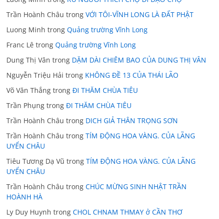
Trần Hoành Châu
trong
VỚI TÔI-VĨNH LONG LÀ ĐẤT PHẬT
Luong Minh
trong
Quảng trường Vĩnh Long
Franc Lê
trong
Quảng trường Vĩnh Long
Dung Thị Vân
trong
DẶM DÀI CHIÊM BAO CỦA DUNG THỊ VÂN
Nguyễn Triệu Hải
trong
KHÔNG ĐỀ 13 CỦA THÁI LÃO
Võ Văn Thắng
trong
ĐI THĂM CHÙA TIÊU
Trần Phụng
trong
ĐI THĂM CHÙA TIÊU
Trần Hoành Châu
trong
DICH GIẢ THÂN TRỌNG SƠN
Trần Hoành Châu
trong
TÍM ĐỘNG HOA VÀNG. CỦA LÃNG
UYỂN CHÂU
Tiêu Tương Dạ Vũ
trong
TÍM ĐỘNG HOA VÀNG. CỦA LÃNG
UYỂN CHÂU
Trần Hoành Châu
trong
CHÚC MỪNG SINH NHẬT TRẦN
HOÀNH HÀ
Ly Duy Huynh
trong
CHOL CHNAM THMAY ở CẦN THƠ