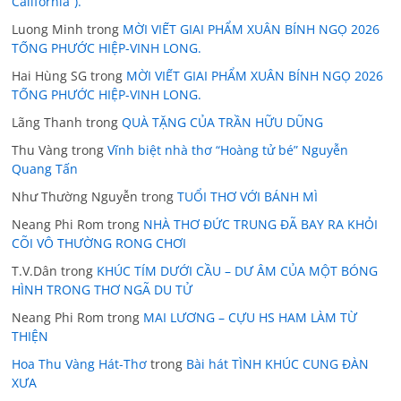
California”).
Luong Minh
trong
MỜI VIẾT GIAI PHẨM XUÂN BÍNH NGỌ 2026
TỐNG PHƯỚC HIỆP-VINH LONG.
Hai Hùng SG
trong
MỜI VIẾT GIAI PHẨM XUÂN BÍNH NGỌ 2026
TỐNG PHƯỚC HIỆP-VINH LONG.
Lãng Thanh
trong
QUÀ TẶNG CỦA TRẦN HỮU DŨNG
Thu Vàng
trong
Vĩnh biệt nhà thơ “Hoàng tử bé” Nguyễn
Quang Tấn
Như Thường Nguyễn
trong
TUỔI THƠ VỚI BÁNH MÌ
Neang Phi Rom
trong
NHÀ THƠ ĐỨC TRUNG ĐÃ BAY RA KHỎI
CÕI VÔ THƯỜNG RONG CHƠI
T.V.Dân
trong
KHÚC TÍM DƯỚI CẦU – DƯ ÂM CỦA MỘT BÓNG
HÌNH TRONG THƠ NGÃ DU TỬ
Neang Phi Rom
trong
MAI LƯƠNG – CỰU HS HAM LÀM TỪ
THIỆN
Hoa Thu Vàng Hát-Thơ
trong
Bài hát TÌNH KHÚC CUNG ĐÀN
XƯA