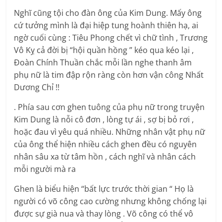
Nghĩ cũng tội cho đàn ông của Kim Dung. Mấy ông
cứ tưởng mình là đại hiệp tung hoành thiên hạ, ai
ngờ cuối cùng : Tiêu Phong chết vì chữ tình , Trương
Vô Kỵ cả đời bị “hội quần hồng ” kéo qua kéo lại ,
Đoàn Chính Thuần chắc mỗi lần nghe thanh âm
phụ nữ là tim đập rộn ràng còn hơn vận công Nhất
Dương Chỉ !!
. Phía sau cơn ghen tuông của phụ nữ trong truyện
Kim Dung là nỗi cô đơn , lòng tự ái , sợ bị bỏ rơi ,
hoặc đau vì yêu quá nhiều. Những nhân vật phụ nữ
của ông thể hiện nhiều cách ghen đều có nguyên
nhân sâu xa từ tâm hồn , cách nghĩ và nhân cách
mỗi người mà ra
Ghen là biểu hiện “bất lực trước thời gian “ Họ là
người có võ công cao cường nhưng không chống lại
được sự già nua và thay lòng . Võ công có thể vô