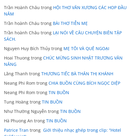
Trần Hoành Châu
trong
HỘI THƠ VĂN XƯƠNG CÁC HOP ĐẦU
NĂM
Trần hoành Cháu
trong
BÀI THƠ TIỄN MẸ
Trần hoành Châu
trong
LẠI NÓI VỀ CÂU CHUYỆN BIÊN TẬP
SÁCH.
Nguyen Huy Bích Thủy
trong
MẸ TÔI VÀ QUÊ NGOẠI
Hoai Thuong
trong
CHÚC MỪNG SINH NHẬT TRƯƠNG VĂN
NĂNG
Lãng Thanh
trong
THƯƠNG TIẾC BÀ THÂN THỊ KHÁNH
Neang Phi Rom
trong
CHIA BUỒN CÙNG BÍCH NGỌC DIỆP
Neang Phi Rom
trong
TIN BUỒN
Tung Hoàng
trong
TIN BUỒN
Như Thường Nguyễn
trong
TIN BUỒN
Hà Phuong An
trong
TIN BUỒN
Patrice Tran
trong
Giới thiệu nhạc ghép trong clip: “Hotel