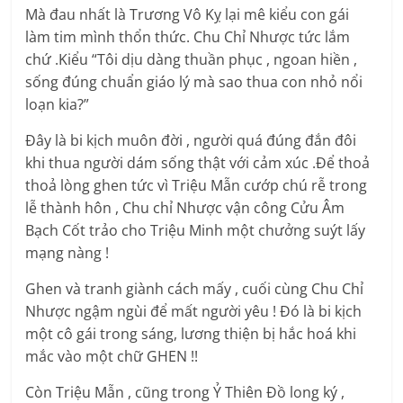
Mà đau nhất là Trương Vô Kỵ lại mê kiểu con gái
làm tim mình thổn thức. Chu Chỉ Nhược tức lắm
chứ .Kiểu “Tôi dịu dàng thuần phục , ngoan hiền ,
sống đúng chuẩn giáo lý mà sao thua con nhỏ nổi
loạn kia?”
Đây là bi kịch muôn đời , người quá đúng đắn đôi
khi thua người dám sống thật với cảm xúc .Để thoả
thoả lòng ghen tức vì Triệu Mẫn cướp chú rễ trong
lễ thành hôn , Chu chỉ Nhược vận công Cửu Âm
Bạch Cốt trảo cho Triệu Minh một chưởng suýt lấy
mạng nàng !
Ghen và tranh giành cách mấy , cuối cùng Chu Chỉ
Nhược ngậm ngùi để mất người yêu ! Đó là bi kịch
một cô gái trong sáng, lương thiện bị hắc hoá khi
mắc vào một chữ GHEN !!
Còn Triệu Mẫn , cũng trong Ỷ Thiên Đồ long ký ,