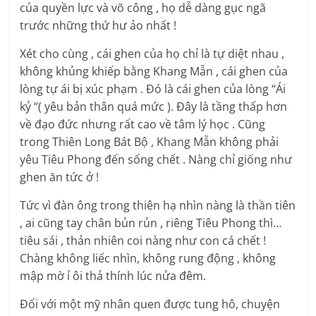
của quyền lực và võ công , họ dễ dàng gục ngã
trước những thứ hư ảo nhất !
Xét cho cùng , cái ghen của họ chỉ là tự diệt nhau ,
không khủng khiếp bằng Khang Mẫn , cái ghen của
lòng tự ái bị xúc phạm . Đó là cái ghen của lòng “Ái
kỷ “( yêu bản thân quá mức ). Đây là tầng thấp hơn
về đạo đức nhưng rất cao về tâm lý học . Cũng
trong Thiên Long Bát Bộ , Khang Mẫn không phải
yêu Tiêu Phong đến sống chết . Nàng chỉ giống như
ghen ăn tức ở !
Tức vì đàn ông trong thiên hạ nhìn nàng là thần tiên
, ai cũng tay chân bủn rủn , riêng Tiêu Phong thì…
tiêu sái , thản nhiên coi nàng như con cá chết !
Chàng không liếc nhìn, không rung động , không
mập mờ ỉ ôi thả thính lúc nửa đêm.
Đối với một mỹ nhân quen được tung hô, chuyện