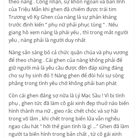
theo nàng . Công nhận, sự khôn ngoan và bản lĩnh
của Triệu Mẫn khi ghen đã chiếm được trái tim
Trương vô Kỵ Ghen của nàng là sự phản kháng
trước định kiến “ phụ nữ phải phục tùng “ . Nếu
giang hồ xem nàng là phái yếu , thì trong mắt người
yêu , nàng phải là người duy nhất
Nàng sẳn sàng bỏ cả chức quận chúa và phụ vương
để theo chàng . Cái ghen của nàng không phải để
giữ người mà là yêu cầu được đền đáp xứng đáng
cho sự hy sinh đó !! Nàng ghen để đòi hỏi sự sòng
phẳng trong tình yêu chớ không phải ban phát
Còn cái ghen đáng sợ nữa là Lý Mạc Sầu ! Vì bị tình
phụ , ghen tức đã làm cô gái xinh đẹp thuở nào biến
hình thành ma nữ , gieo rắc chết chóc và sợ hãi
trong võ lâm , khi chết trong biển lửa vẫn nghêu
ngao câu hát “ hỡi thế gian tình là gì …” Ghen đã làm
người ta biến hình trong bản chất , từ cô gái xinh