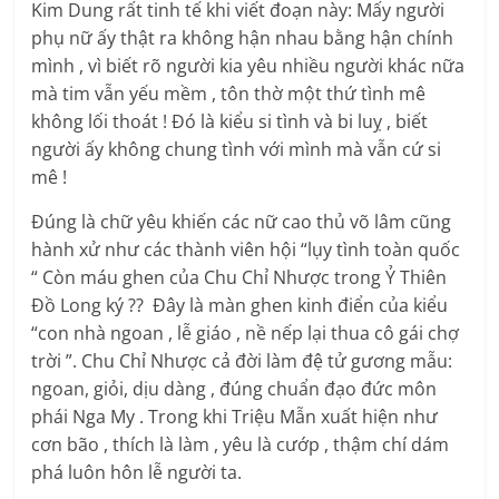
Kim Dung rất tinh tế khi viết đoạn này: Mấy người
phụ nữ ấy thật ra không hận nhau bằng hận chính
mình , vì biết rõ người kia yêu nhiều người khác nữa
mà tim vẫn yếu mềm , tôn thờ một thứ tình mê
không lối thoát ! Đó là kiểu si tình và bi luỵ , biết
người ấy không chung tình với mình mà vẫn cứ si
mê !
Đúng là chữ yêu khiến các nữ cao thủ võ lâm cũng
hành xử như các thành viên hội “lụy tình toàn quốc
“ Còn máu ghen của Chu Chỉ Nhược trong Ỷ Thiên
Đồ Long ký ?? Đây là màn ghen kinh điển của kiểu
“con nhà ngoan , lễ giáo , nề nếp lại thua cô gái chợ
trời ”. Chu Chỉ Nhược cả đời làm đệ tử gương mẫu:
ngoan, giỏi, dịu dàng , đúng chuẩn đạo đức môn
phái Nga My . Trong khi Triệu Mẫn xuất hiện như
cơn bão , thích là làm , yêu là cướp , thậm chí dám
phá luôn hôn lễ người ta.