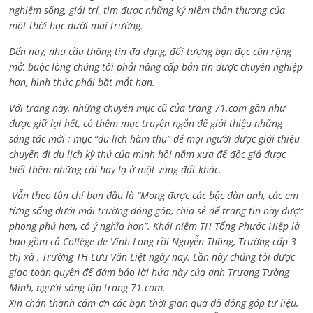
nghiệm sống, giải trí, tìm được những kỷ niệm thân thương của
một thời học dưới mái trường.
Đến nay, nhu cầu thông tin đa dạng, đối tượng bạn đọc cần rộng
mở, buộc lòng chúng tôi phải nâng cấp bản tin được chuyên nghiệp
hơn, hình thức phải bắt mắt hơn.
Với trang này, những chuyên mục cũ của trang 71.com gần như
được giữ lại hết, có thêm mục truyện ngắn để giới thiệu những
sáng tác mới ; mục “du lịch hàm thụ” để mọi người được giới thiệu
chuyến đi du lịch kỳ thú của mình hồi năm xưa để độc giả được
biết thêm những cái hay lạ ở một vùng đất khác.
Vẫn theo tôn chỉ ban đầu là “Mong được các bậc đàn anh, các em
từng sống dưới mái trường đóng góp, chia sẻ để trang tin này được
phong phú hơn, có ý nghĩa hơn”. Khái niệm TH Tống Phước Hiệp là
bao gồm cả
Collège de Vinh Long rồi Nguyễn Thông,
Trường cấp 3
thị xã , Trường TH Lưu Văn Liệt ngày nay. Lần này chúng tôi được
giao toàn quyền để đảm bảo lời hứa này của anh Trương Tường
Minh, người sáng lập trang 71.com.
Xin chân thành cám ơn các bạn thời gian qua đã đóng góp tư liệu,