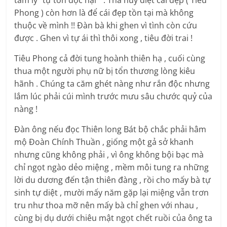
tâm lý “tự tôn độc hại “ . Thà huỷ diệt cái đẹp ( Tiêu
Phong ) còn hơn là để cái đẹp tồn tại mà không
thuộc về mình !! Đàn bà khi ghen vì tình còn cứu
được . Ghen vì tự ái thì thôi xong , tiêu đời trai !
Tiêu Phong cả đời tung hoành thiên hạ , cuối cùng
thua một người phụ nữ bị tổn thương lòng kiêu
hãnh . Chúng ta căm ghét nàng như rắn độc nhưng
lắm lúc phải cúi mình trước mưu sâu chước quỷ của
nàng !
Đàn ông nếu đọc Thiên long Bát bộ chắc phải hâm
mộ Đoàn Chính Thuần , giống một gả sở khanh
nhưng cũng không phải , vì ông không bội bạc mà
chỉ ngọt ngào dẻo miệng , mềm môi tung ra những
lời du dương đến tận thiên đàng , rồi cho mấy bà tự
sinh tự diệt , mười mấy năm gặp lại miệng vẫn trơn
tru như thoa mỡ nên mấy bà chỉ ghen với nhau ,
cùng bị dụ dưới chiêu mật ngọt chết ruồi của ông ta