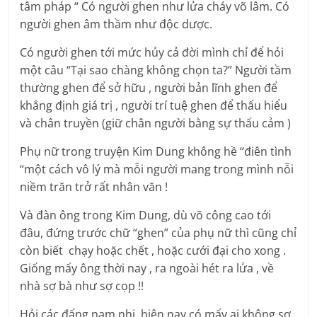
tâm pháp “ Có người ghen như lửa cháy võ lâm. Có
người ghen âm thầm như độc dược.
Có người ghen tới mức hủy cả đời mình chỉ để hỏi
một câu “Tại sao chàng không chọn ta?” Người tầm
thường ghen để sở hữu , người bản lĩnh ghen để
khẳng định giá trị , người trí tuệ ghen để thấu hiểu
và chân truyền (giữ chân người bằng sự thấu cảm )
Phụ nữ trong truyện Kim Dung không hề “điên tình
“một cách vô lý mà mỗi người mang trong mình nỗi
niềm trăn trở rất nhân văn !
Và đàn ông trong Kim Dung, dù võ công cao tới
đâu, đứng trước chữ “ghen” của phụ nữ thì cũng chỉ
còn biết chạy hoặc chết , hoặc cưới đại cho xong .
Giống mấy ông thời nay , ra ngoài hét ra lửa , về
nhà sợ bà như sợ cọp !!
Hỏi các đấng nam nhi, hiện nay có mấy ai không sợ