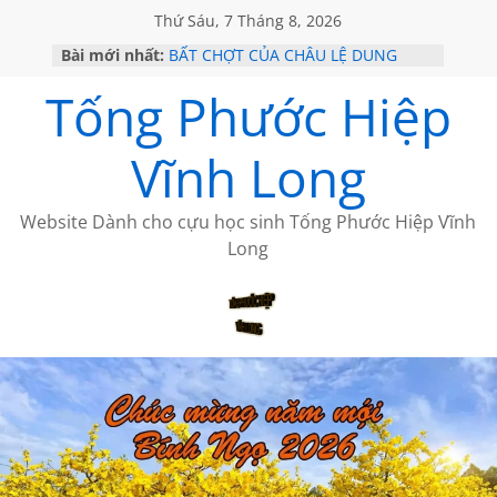
Thứ Sáu, 7 Tháng 8, 2026
Bài mới nhất:
BẤT CHỢT CỦA CHÂU LỆ DUNG
CÀ PHÊ NGẮM NÚI
Tống Phước Hiệp
VỀ BỨC THƯ PHÁP LƯƠNG MINH
GẶP Ở MỸ
HỌC SỬ HỒI XƯA
Vĩnh Long
MỘT ĐỜI ĐI QUA NHỮNG TRANG
SÁCH
Website Dành cho cựu học sinh Tống Phước Hiệp Vĩnh
Long