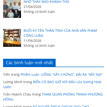
NHỚ THẦY ĐÀO KHÁNH THỌ
21/04/2026
Không có bình luận
BUỔI KÝ TÊN THÂN TÌNH CỦA NHÀ VĂN PHẠM
CÔNG LUẬN
11/04/2026
Không có bình luận
Các bình luận mới nhất
Tiến
trong
Phiếm Luận :UỐNG “XÂY-CHỪNG”, ĐÁI RA “XÂY NẠI”
Lương Minh
trong
BIỂN CÓ BAO GIỜ VƠI ĐÂU của Vương Hoài
Uyên
Trần Hoành Châu
trong
THAM QUAN PHÒNG TRANH PHƯỢNG
HỒNG.
Luong Minh
trong
RỦ NGƯỜI THÍCH CHỢ ĐI DẠO CHỢ