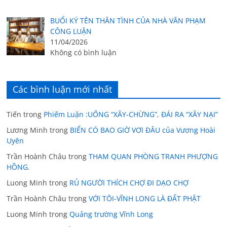
BUỔI KÝ TÊN THÂN TÌNH CỦA NHÀ VĂN PHẠM
CÔNG LUẬN
11/04/2026
Không có bình luận
Các bình luận mới nhất
Tiến
trong
Phiếm Luận :UỐNG “XÂY-CHỪNG”, ĐÁI RA “XÂY NẠI”
Lương Minh
trong
BIỂN CÓ BAO GIỜ VƠI ĐÂU của Vương Hoài
Uyên
Trần Hoành Châu
trong
THAM QUAN PHÒNG TRANH PHƯỢNG
HỒNG.
Luong Minh
trong
RỦ NGƯỜI THÍCH CHỢ ĐI DẠO CHỢ
Trần Hoành Châu
trong
VỚI TÔI-VĨNH LONG LÀ ĐẤT PHẬT
Luong Minh
trong
Quảng trường Vĩnh Long