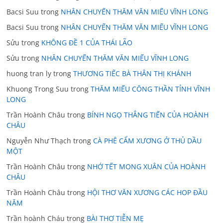
Bacsi Suu
trong
NHÂN CHUYẾN THĂM VĂN MIẾU VĨNH LONG
Bacsi Suu
trong
NHÂN CHUYẾN THĂM VĂN MIẾU VĨNH LONG
Sửu
trong
KHÔNG ĐỀ 1 CỦA THÁI LÃO
Sửu
trong
NHÂN CHUYẾN THĂM VĂN MIẾU VĨNH LONG
huong tran ly
trong
THƯƠNG TIẾC BÀ THÂN THỊ KHÁNH
Khuong Trong Suu
trong
THĂM MIẾU CÔNG THẦN TỈNH VĨNH
LONG
Trần Hoành Châu
trong
BÍNH NGỌ THẲNG TIẾN CỦA HOÀNH
CHÂU
Nguyễn Như Thạch
trong
CÀ PHÊ CẨM XƯƠNG Ở THỦ DẦU
MỘT
Trần Hoành Châu
trong
NHỚ TẾT MONG XUÂN CỦA HOÀNH
CHÂU
Trần Hoành Châu
trong
HỘI THƠ VĂN XƯƠNG CÁC HOP ĐẦU
NĂM
Trần hoành Cháu
trong
BÀI THƠ TIỄN MẸ