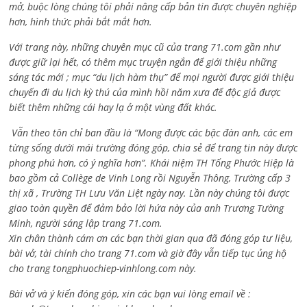
mở, buộc lòng chúng tôi phải nâng cấp bản tin được chuyên nghiệp
hơn, hình thức phải bắt mắt hơn.
Với trang này, những chuyên mục cũ của trang 71.com gần như
được giữ lại hết, có thêm mục truyện ngắn để giới thiệu những
sáng tác mới ; mục “du lịch hàm thụ” để mọi người được giới thiệu
chuyến đi du lịch kỳ thú của mình hồi năm xưa để độc giả được
biết thêm những cái hay lạ ở một vùng đất khác.
Vẫn theo tôn chỉ ban đầu là “Mong được các bậc đàn anh, các em
từng sống dưới mái trường đóng góp, chia sẻ để trang tin này được
phong phú hơn, có ý nghĩa hơn”. Khái niệm TH Tống Phước Hiệp là
bao gồm cả
Collège de Vinh Long rồi Nguyễn Thông,
Trường cấp 3
thị xã , Trường TH Lưu Văn Liệt ngày nay. Lần này chúng tôi được
giao toàn quyền để đảm bảo lời hứa này của anh Trương Tường
Minh, người sáng lập trang 71.com.
Xin chân thành cám ơn các bạn thời gian qua đã đóng góp tư liệu,
bài vở, tài chính cho trang 71.com và giờ đây vẫn tiếp tục ủng hộ
cho trang tongphuochiep-vinhlong.com này.
Bài vở và ý kiến đóng góp, xin các bạn vui lòng email về :