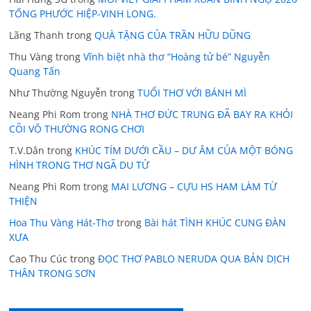
TỐNG PHƯỚC HIỆP-VINH LONG.
Lãng Thanh
trong
QUÀ TẶNG CỦA TRẦN HỮU DŨNG
Thu Vàng
trong
Vĩnh biệt nhà thơ “Hoàng tử bé” Nguyễn
Quang Tấn
Như Thường Nguyễn
trong
TUỔI THƠ VỚI BÁNH MÌ
Neang Phi Rom
trong
NHÀ THƠ ĐỨC TRUNG ĐÃ BAY RA KHỎI
CÕI VÔ THƯỜNG RONG CHƠI
T.V.Dân
trong
KHÚC TÍM DƯỚI CẦU – DƯ ÂM CỦA MỘT BÓNG
HÌNH TRONG THƠ NGÃ DU TỬ
Neang Phi Rom
trong
MAI LƯƠNG – CỰU HS HAM LÀM TỪ
THIỆN
Hoa Thu Vàng Hát-Thơ
trong
Bài hát TÌNH KHÚC CUNG ĐÀN
XƯA
Cao Thu Cúc
trong
ĐỌC THƠ PABLO NERUDA QUA BẢN DỊCH
THÂN TRONG SƠN