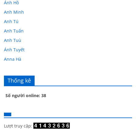
Ánh Hồ
Anh Minh
Anh Tú
Anh Tuấn
Anh Tuù
Ánh Tuyết
Anna Hà
Anth Đoàn
Âu Tú Vân
Thống kê
Bác sĩ Hoa
Số người online: 38
Bác sĩ Stephen Mak
Bác Đạt
Bác Đạt
Bạch Cúc
Lượt truy cập:
Bạch Huệ