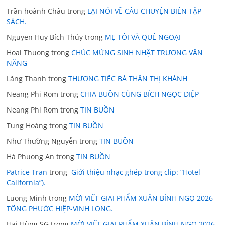
Trần hoành Châu
trong
LẠI NÓI VỀ CÂU CHUYỆN BIÊN TẬP
SÁCH.
Nguyen Huy Bích Thủy
trong
MẸ TÔI VÀ QUÊ NGOẠI
Hoai Thuong
trong
CHÚC MỪNG SINH NHẬT TRƯƠNG VĂN
NĂNG
Lãng Thanh
trong
THƯƠNG TIẾC BÀ THÂN THỊ KHÁNH
Neang Phi Rom
trong
CHIA BUỒN CÙNG BÍCH NGỌC DIỆP
Neang Phi Rom
trong
TIN BUỒN
Tung Hoàng
trong
TIN BUỒN
Như Thường Nguyễn
trong
TIN BUỒN
Hà Phuong An
trong
TIN BUỒN
Patrice Tran
trong
Giới thiệu nhạc ghép trong clip: “Hotel
California”).
Luong Minh
trong
MỜI VIẾT GIAI PHẨM XUÂN BÍNH NGỌ 2026
TỐNG PHƯỚC HIỆP-VINH LONG.
Hai Hùng SG
trong
MỜI VIẾT GIAI PHẨM XUÂN BÍNH NGỌ 2026