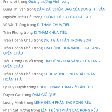
Franc Lê
trong
Quảng trường Vĩnh Long
Dung Thị Vân
trong
DẶM DÀI CHIÊM BAO CỦA DUNG THỊ VÂN
Nguyễn Triệu Hải
trong
KHÔNG ĐỀ 13 CỦA THÁI LÃO
Võ Văn Thắng
trong
ĐI THĂM CHÙA TIÊU
Trần Phụng
trong
ĐI THĂM CHÙA TIÊU
Trần Hoành Châu
trong
DICH GIẢ THÂN TRỌNG SƠN
Trần Hoành Châu
trong
TÍM ĐỘNG HOA VÀNG. CỦA LÃNG
UYỂN CHÂU
Tiêu Tương Dạ Vũ
trong
TÍM ĐỘNG HOA VÀNG. CỦA LÃNG
UYỂN CHÂU
Trần Hoành Châu
trong
CHÚC MỪNG SINH NHẬT TRẦN
HOÀNH HÀ
Ly Duy Huynh
trong
CHOL CHNAM THMAY ở CẦN THƠ
Duyen Cao
trong
ĐÁM GIỖ QUÊ
Luong Minh
trong
LÊNH ĐÊNH PHẬN BẠC RONG RÊU
Phan Cát Tường
trong
LÊNH ĐÊNH PHẬN BẠC RONG RÊU