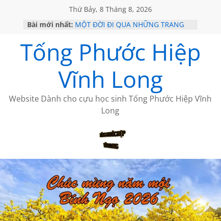
Thứ Bảy, 8 Tháng 8, 2026
Bài mới nhất:
MỘT ĐỜI ĐI QUA NHỮNG TRANG
SÁCH
Tống Phước Hiệp
KHÔNG ĐỀ 19 CỦA THÁI LÃO
CHÙM THƠ CỦA BÍCH HÀ
GIÃ TỪ ĐÀ LẠT của ANTH ĐOÀN
Vĩnh Long
HỌC SỬ HỒI XƯA
Website Dành cho cựu học sinh Tống Phước Hiệp Vĩnh
Long