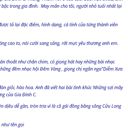
 bậc trong gia đình. May mắn cho tôi, người nhỏ tuổi nhất lại
được tả lại đặc điểm, hình dạng, cá tính của từng thành viên
ng cao to, nói cười sang sảng, rất mực yêu thương anh em.
oăn thoắt như chân chim, có giọng hát hay những bài nhạc
 những đêm nhạc hội Đêm Vàng , giọng chị ngân nga”Diễm Xưa
àn giỏi, hào hoa. Anh đã viết hai bài tình khúc Những sợi mây
ng của Gia Đình C.
n dịêu dễ gần, tròn trịa vì là cô gái đồng bằng sông Cửu Long
h như tên gọi