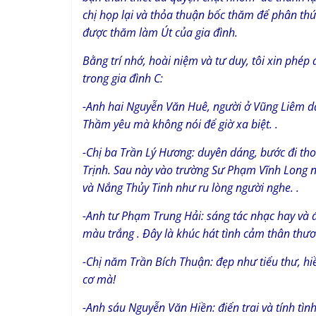
chị họp lại và thỏa thuận bốc thăm để phân thứ
được thăm làm Út của gia đình.
Bằng trí nhớ, hoài niệm và tư duy, tôi xin phép 
trong gia đình C:
-Anh hai Nguyễn Văn Huê, người ở Vũng Liêm dá
Thầm yêu mà không nói để giờ xa biệt. .
-Chị ba Trần Lý Hương: duyên dáng, bước đi th
Trịnh. Sau này vào trường Sư Phạm Vĩnh Long
và Nắng Thủy Tinh như ru lòng người nghe. .
-Anh tư Phạm Trung Hải: sáng tác nhạc hay và đ
màu trắng . Đây là khúc hát tình cảm thân thươ
-Chị năm Trần Bích Thuận: đẹp như tiểu thư, hiề
cơ mà!
-Anh sáu Nguyễn Văn Hiền: điển trai và tính tìn