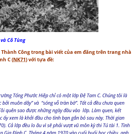
Cô Tùng
n Thành Công trong bài viết của em đăng trên trang nhà
nh C (
NK71
) với tựa đề:
ường Tống Phước Hiệp chỉ có một lớp Đệ Tam C. Chúng tôi là
 bởi muôn dây” và “sóng vỗ tràn bờ”. Tất cả đều chưa quen
 Tôi quên sao được những ngày đầu vào lớp. Làm quen, kết
ấy xem là khởi đầu cho tình bạn gắn bó sau này. Thời gian
). Cả lớp đều lo âu vì sẽ phải vượt vũ môn kỳ thi Tú tài 1. Tình
p Gia Đình C. Tháng 4 năm 1970 vào cuối buổi học chiều, anh