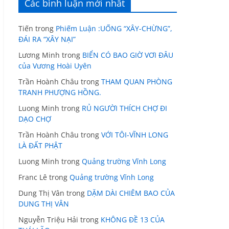
Các bình luận mới nhất
Tiến
trong
Phiếm Luận :UỐNG “XÂY-CHỪNG”,
ĐÁI RA “XÂY NẠI”
Lương Minh
trong
BIỂN CÓ BAO GIỜ VƠI ĐÂU
của Vương Hoài Uyên
Trần Hoành Châu
trong
THAM QUAN PHÒNG
TRANH PHƯỢNG HỒNG.
Luong Minh
trong
RỦ NGƯỜI THÍCH CHỢ ĐI
DẠO CHỢ
Trần Hoành Châu
trong
VỚI TÔI-VĨNH LONG
LÀ ĐẤT PHẬT
Luong Minh
trong
Quảng trường Vĩnh Long
Franc Lê
trong
Quảng trường Vĩnh Long
Dung Thị Vân
trong
DẶM DÀI CHIÊM BAO CỦA
DUNG THỊ VÂN
Nguyễn Triệu Hải
trong
KHÔNG ĐỀ 13 CỦA