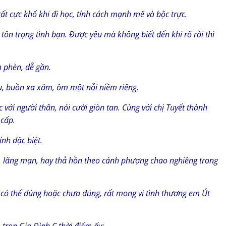
rất cực khổ khi đi học, tính cách mạnh mẽ và bộc trực.
 tôn trọng tình bạn. Được yêu mà không biết đến khi rõ rồi thì
m phèn, dễ gần.
ịu, buồn xa xăm, ôm một nỗi niềm riêng.
với người thân, nói cười giòn tan. Cùng với chị Tuyết thành
 cấp.
ính đặc biệt.
, lãng mạn, hay thả hồn theo cánh phượng chao nghiêng trong
 có thể đúng hoặc chưa đúng, rất mong vì tình thương em Út
trọn Gia Đình C thời điểm ấy: