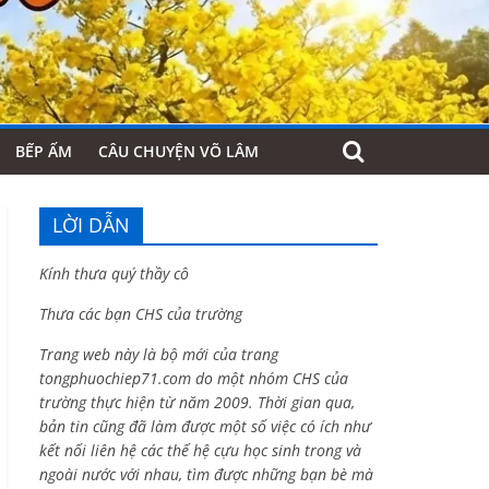
BẾP ẤM
CÂU CHUYỆN VÕ LÂM
LỜI DẪN
Kính thưa quý thầy cô
Thưa các bạn CHS của trường
Trang web này là bộ mới của trang
tongphuochiep71.com do một nhóm CHS của
trường thực hiện từ năm 2009. Thời gian qua,
bản tin cũng đã làm được một số việc có ích như
kết nối liên hệ các thế hệ cựu học sinh trong và
ngoài nước với nhau, tìm được những bạn bè mà