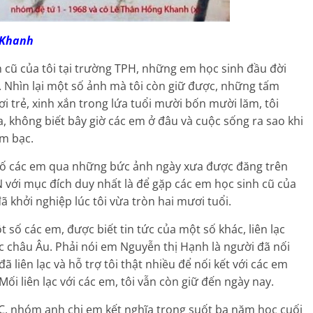
anh
h cũ của tôi tại trường TPH, những em học sinh đầu đời
. Nhìn lại một số ảnh mà tôi còn giữ được, những tấm
 trẻ, xinh xắn trong lứa tuổi mười bốn mười lăm, tôi
a, không biết bây giờ các em ở đâu và cuộc sống ra sao khi
m bạc.
 số các em qua những bức ảnh ngày xưa được đăng trên
N với mục đích duy nhất là để gặp các em học sinh cũ của
ã khởi nghiệp lúc tôi vừa tròn hai mươi tuổi.
t số các em, được biết tin tức của một số khác, liên lạc
c châu Âu. Phải nói em Nguyễn thị Hạnh là người đã nối
đã liên lạc và hỗ trợ tôi thật nhiều để nối kết với các em
 Mối liên lạc với các em, tôi vẫn còn giữ đến ngày nay.
C, nhóm anh chị em kết nghĩa trong suốt ba năm học cuối