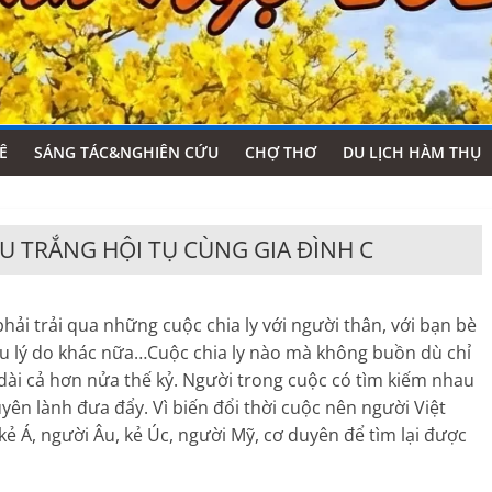
Ê
SÁNG TÁC&NGHIÊN CỨU
CHỢ THƠ
DU LỊCH HÀM THỤ
U TRẮNG HỘI TỤ CÙNG GIA ĐÌNH C
hải trải qua những cuộc chia ly với người thân, với bạn bè
hiêu lý do khác nữa…Cuộc chia ly nào mà không buồn dù chỉ
 dài cả hơn nửa thế kỷ. Người trong cuộc có tìm kiếm nhau
yên lành đưa đẩy. Vì biến đổi thời cuộc nên người Việt
ẻ Á, người Âu, kẻ Úc, người Mỹ, cơ duyên để tìm lại được