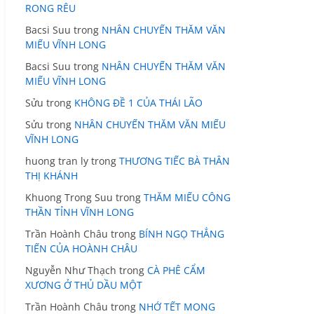
RONG RÊU
Bacsi Suu
trong
NHÂN CHUYẾN THĂM VĂN
MIẾU VĨNH LONG
Bacsi Suu
trong
NHÂN CHUYẾN THĂM VĂN
MIẾU VĨNH LONG
Sửu
trong
KHÔNG ĐỀ 1 CỦA THÁI LÃO
Sửu
trong
NHÂN CHUYẾN THĂM VĂN MIẾU
VĨNH LONG
huong tran ly
trong
THƯƠNG TIẾC BÀ THÂN
THỊ KHÁNH
Khuong Trong Suu
trong
THĂM MIẾU CÔNG
THẦN TỈNH VĨNH LONG
Trần Hoành Châu
trong
BÍNH NGỌ THẲNG
TIẾN CỦA HOÀNH CHÂU
Nguyễn Như Thạch
trong
CÀ PHÊ CẨM
XƯƠNG Ở THỦ DẦU MỘT
Trần Hoành Châu
trong
NHỚ TẾT MONG