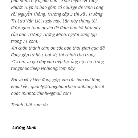
phú hơn, có ý nghĩa hơn”. Khái niệm TH Tống
Phước Hiệp là bao gồm cả
Collège de Vinh Long
rồi Nguyễn Thông,
Trường cấp 3 thị xã , Trường
TH Lưu Văn Liệt ngày nay. Lần này chúng tôi
được giao toàn quyền để đảm bảo lời hứa này
của anh Trương Tường Minh, người sáng lập
trang 71.com.
Xin chân thành cám ơn các bạn thời gian qua đã
đóng góp tư liệu, bài vở, tài chính cho trang
71.com và giờ đây vẫn tiếp tục ủng hộ cho trang
tongphuochiep-vinhlong.com này.
Bài vở và ý kiến đóng góp, xin các bạn vui lòng
email về :
quanly@tongphuochiep-vinhlong.local
hoặc
minhtaichinh@gmail.com
Thành thật cám ơn.
Lương Minh