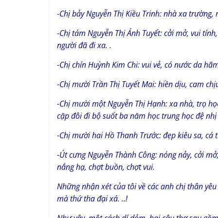
-Chị bảy Nguyễn Thị Kiều Trinh: nhà xa trường, 
-Chị tám Nguyễn Thị Ánh Tuyết: cởi mở, vui tính,
người đã đi xa. .
-Chị chín Huỳnh Kim Chi: vui vẻ, có nước da hã
-Chị mười Trần Thị Tuyết Mai: hiền dịu, cam ch
-Chị mười một Nguyễn Thị Hạnh: xa nhà, trọ học 
cặp đôi đi bộ suốt ba năm học trung học đệ nhị
-Chị mười hai Hồ Thanh Trước: đẹp kiêu sa, cá t
-Út cưng Nguyễn Thành Công: nóng nảy, cởi mở
nắng hạ, chợt buồn, chợt vui.
Những nhận xét của tôi về các anh chị thân yêu
mà thứ tha đại xá. ..!
Như vậy, một cách dí dỏm, hai câu thơ sau gồm 