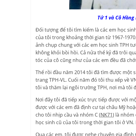
Tứ 1 và Cô Hồng Kh
Đối tượng để tôi tìm kiếm là các em học sin
của tôi trong khoảng thời gian từ 1967-1970
ảnh chụp chung với các em học sinh TPH tươi
không khỏi bồi hồi. Cả nửa thế kỷ đã trôi qu
tóc của cô cũng như của các em đều đã chớ
Thế rồi đầu năm 2014 tôi đã tìm được một
trang TPH-VL. Cuối năm đó tôi thu xếp về V
tôi và thăm lại ngôi trường TPH, nơi mà tôi đ
Nơi đây tôi đã tiếp xúc trực tiếp được với mộ
được với các em đã định cư tại châu Mỹ hoặ
cho tôi nhịp cầu và nhóm C (
NK71
) là nhóm 
học sinh cũ của tôi trong thời gian tôi ở VN.
Qua các em, tôi được nghe chuyện gia đình 