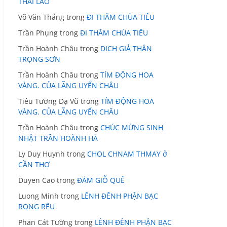
THÁI LÃO
Võ Văn Thắng
trong
ĐI THĂM CHÙA TIÊU
Trần Phụng
trong
ĐI THĂM CHÙA TIÊU
Trần Hoành Châu
trong
DICH GIẢ THÂN
TRỌNG SƠN
Trần Hoành Châu
trong
TÍM ĐỘNG HOA
VÀNG. CỦA LÃNG UYỂN CHÂU
Tiêu Tương Dạ Vũ
trong
TÍM ĐỘNG HOA
VÀNG. CỦA LÃNG UYỂN CHÂU
Trần Hoành Châu
trong
CHÚC MỪNG SINH
NHẬT TRẦN HOÀNH HÀ
Ly Duy Huynh
trong
CHOL CHNAM THMAY ở
CẦN THƠ
Duyen Cao
trong
ĐÁM GIỖ QUÊ
Luong Minh
trong
LÊNH ĐÊNH PHẬN BẠC
RONG RÊU
Phan Cát Tường
trong
LÊNH ĐÊNH PHẬN BẠC