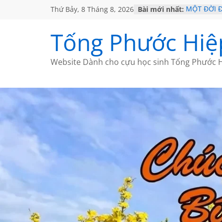
Thứ Bảy, 8 Tháng 8, 2026
Bài mới nhất:
MỘT ĐỜI 
SÁCH
KHÔNG ĐỀ 
Tống Phước Hiệ
CHÙM THƠ
GIÃ TỪ ĐÀ
HỌC SỬ H
Website Dành cho cựu học sinh Tống Phước H