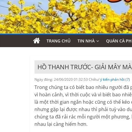
TRANG CHỦ
TIN NHÀ
QUÁN CÀ PH
HỒ THANH TRƯỚC- GIẢI MÂY MÀ
Ngày đăng: 24/06/2020 01:32:53 Chiều/
ý kiến phản hồi (7)
Trong chúng ta có biết bao nhiêu người đã p
vì hoàn cảnh, vì thời cuộc và vì biết bao n
là một thời gian ngắn hoặc cũng có thể kéo
nhưng gặp lại được nhau thì phải tuỳ vào du
chúng ta đã rải rác mỗi người một phương, k
nhau lại càng hiếm hơn.