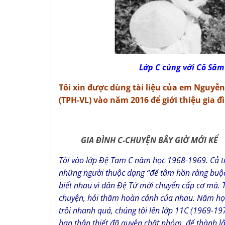
Lớp C cùng với Cô Sâm và 
Tôi xin được dùng tài liệu của em Nguyễ
(TPH-VL) vào năm 2016 để giới thiệu gia đì
GIA ĐÌNH C-CHUYỆN BÂY GIỜ MỚI KỂ
Tôi vào lớp Đệ Tam C năm học 1968-1969. Cả tr
những người thuộc dạng “để tâm hồn ràng buộc
biết nhau vì dân Đệ Tứ mới chuyển cấp cơ mà.
chuyện, hỏi thăm hoàn cảnh của nhau. Năm học 
trôi nhanh quá, chúng tôi lên lớp 11C (1969-1970
bạn thân thiết đã quyện chặt nhóm để thành lậ