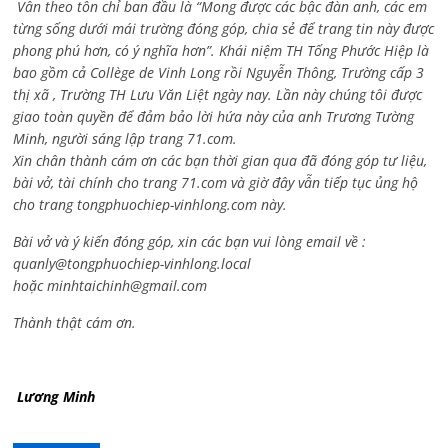
Vẫn theo tôn chỉ ban đầu là “Mong được các bậc đàn anh, các em
từng sống dưới mái trường đóng góp, chia sẻ để trang tin này được
phong phú hơn, có ý nghĩa hơn”. Khái niệm TH Tống Phước Hiệp là
bao gồm cả
Collège de Vinh Long rồi Nguyễn Thông,
Trường cấp 3
thị xã , Trường TH Lưu Văn Liệt ngày nay. Lần này chúng tôi được
giao toàn quyền để đảm bảo lời hứa này của anh Trương Tường
Minh, người sáng lập trang 71.com.
Xin chân thành cám ơn các bạn thời gian qua đã đóng góp tư liệu,
bài vở, tài chính cho trang 71.com và giờ đây vẫn tiếp tục ủng hộ
cho trang tongphuochiep-vinhlong.com này.
Bài vở và ý kiến đóng góp, xin các bạn vui lòng email về :
quanly@tongphuochiep-vinhlong.local
hoặc
minhtaichinh@gmail.com
Thành thật cám ơn.
Lương Minh