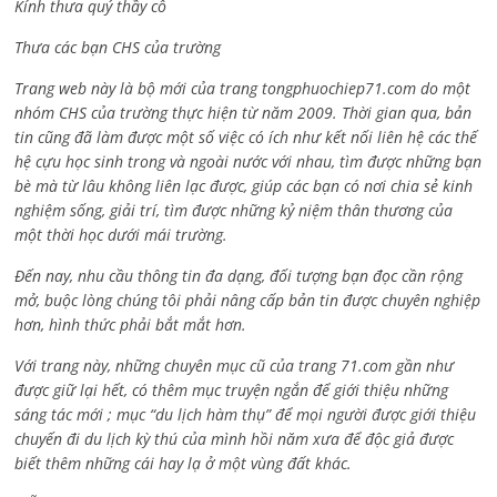
Kính thưa quý thầy cô
Thưa các bạn CHS của trường
Trang web này là bộ mới của trang tongphuochiep71.com do một
nhóm CHS của trường thực hiện từ năm 2009. Thời gian qua, bản
tin cũng đã làm được một số việc có ích như kết nối liên hệ các thế
hệ cựu học sinh trong và ngoài nước với nhau, tìm được những bạn
bè mà từ lâu không liên lạc được, giúp các bạn có nơi chia sẻ kinh
nghiệm sống, giải trí, tìm được những kỷ niệm thân thương của
một thời học dưới mái trường.
Đến nay, nhu cầu thông tin đa dạng, đối tượng bạn đọc cần rộng
mở, buộc lòng chúng tôi phải nâng cấp bản tin được chuyên nghiệp
hơn, hình thức phải bắt mắt hơn.
Với trang này, những chuyên mục cũ của trang 71.com gần như
được giữ lại hết, có thêm mục truyện ngắn để giới thiệu những
sáng tác mới ; mục “du lịch hàm thụ” để mọi người được giới thiệu
chuyến đi du lịch kỳ thú của mình hồi năm xưa để độc giả được
biết thêm những cái hay lạ ở một vùng đất khác.