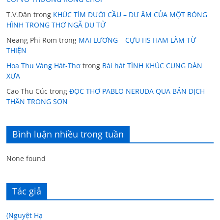
T.V.Dân
trong
KHÚC TÍM DƯỚI CẦU – DƯ ÂM CỦA MỘT BÓNG
HÌNH TRONG THƠ NGÃ DU TỬ
Neang Phi Rom
trong
MAI LƯƠNG – CỰU HS HAM LÀM TỪ
THIỆN
Hoa Thu Vàng Hát-Thơ
trong
Bài hát TÌNH KHÚC CUNG ĐÀN
XƯA
Cao Thu Cúc
trong
ĐỌC THƠ PABLO NERUDA QUA BẢN DỊCH
THÂN TRONG SƠN
Bình luận nhiều trong tuần
None found
Tác giả
(Nguyệt Hạ