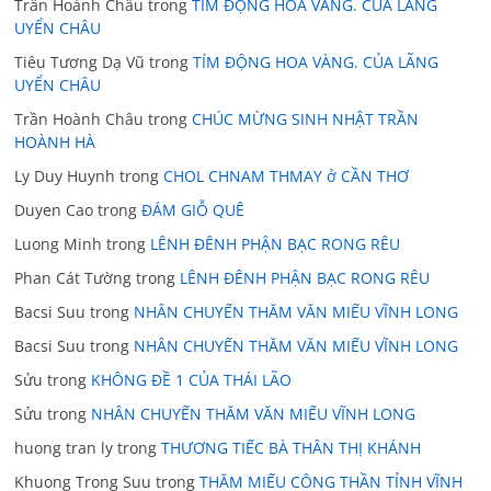
Trần Hoành Châu
trong
TÍM ĐỘNG HOA VÀNG. CỦA LÃNG
UYỂN CHÂU
Tiêu Tương Dạ Vũ
trong
TÍM ĐỘNG HOA VÀNG. CỦA LÃNG
UYỂN CHÂU
Trần Hoành Châu
trong
CHÚC MỪNG SINH NHẬT TRẦN
HOÀNH HÀ
Ly Duy Huynh
trong
CHOL CHNAM THMAY ở CẦN THƠ
Duyen Cao
trong
ĐÁM GIỖ QUÊ
Luong Minh
trong
LÊNH ĐÊNH PHẬN BẠC RONG RÊU
Phan Cát Tường
trong
LÊNH ĐÊNH PHẬN BẠC RONG RÊU
Bacsi Suu
trong
NHÂN CHUYẾN THĂM VĂN MIẾU VĨNH LONG
Bacsi Suu
trong
NHÂN CHUYẾN THĂM VĂN MIẾU VĨNH LONG
Sửu
trong
KHÔNG ĐỀ 1 CỦA THÁI LÃO
Sửu
trong
NHÂN CHUYẾN THĂM VĂN MIẾU VĨNH LONG
huong tran ly
trong
THƯƠNG TIẾC BÀ THÂN THỊ KHÁNH
Khuong Trong Suu
trong
THĂM MIẾU CÔNG THẦN TỈNH VĨNH