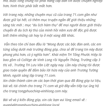
mở, buộc lòng chúng tôi phải nâng cấp bản tin được chuyên nghiệp
hơn, hình thức phải bắt mắt hơn.
Với trang này, những chuyên mục cũ của trang 71.com gần như
được giữ lại hết, có thêm mục truyện ngắn để giới thiệu những
sáng tác mới ; mục “du lịch hàm thụ” để mọi người được giới thiệu
chuyến đi du lịch kỳ thú của mình hồi năm xưa để độc giả được
biết thêm những cái hay lạ ở một vùng đất khác.
Vẫn theo tôn chỉ ban đầu là “Mong được các bậc đàn anh, các em
từng sống dưới mái trường đóng góp, chia sẻ để trang tin này được
phong phú hơn, có ý nghĩa hơn”. Khái niệm TH Tống Phước Hiệp là
bao gồm cả
Collège de Vinh Long rồi Nguyễn Thông,
Trường cấp 3
thị xã , Trường TH Lưu Văn Liệt ngày nay. Lần này chúng tôi được
giao toàn quyền để đảm bảo lời hứa này của anh Trương Tường
Minh, người sáng lập trang 71.com.
Xin chân thành cám ơn các bạn thời gian qua đã đóng góp tư liệu,
bài vở, tài chính cho trang 71.com và giờ đây vẫn tiếp tục ủng hộ
cho trang tongphuochiep-vinhlong.com này.
Bài vở và ý kiến đóng góp, xin các bạn vui lòng email về :
quanly@tongphuochiep-vinhlong.local