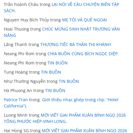
Trần hoành Châu
trong
LẠI NÓI VỀ CÂU CHUYỆN BIÊN TẬP
SÁCH.
Nguyen Huy Bích Thủy
trong
MẸ TÔI VÀ QUÊ NGOẠI
Hoai Thuong
trong
CHÚC MỪNG SINH NHẬT TRƯƠNG VĂN
NĂNG
Lãng Thanh
trong
THƯƠNG TIẾC BÀ THÂN THỊ KHÁNH
Neang Phi Rom
trong
CHIA BUỒN CÙNG BÍCH NGỌC DIỆP
Neang Phi Rom
trong
TIN BUỒN
Tung Hoàng
trong
TIN BUỒN
Như Thường Nguyễn
trong
TIN BUỒN
Hà Phuong An
trong
TIN BUỒN
Patrice Tran
trong
Giới thiệu nhạc ghép trong clip: “Hotel
California”).
Luong Minh
trong
MỜI VIẾT GIAI PHẨM XUÂN BÍNH NGỌ 2026
TỐNG PHƯỚC HIỆP-VINH LONG.
Hai Hùng SG
trong
MỜI VIẾT GIAI PHẨM XUÂN BÍNH NGỌ 2026