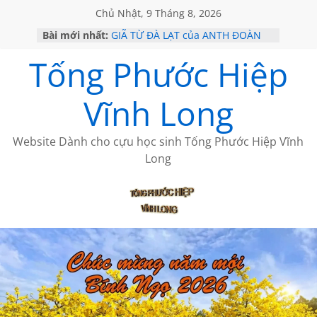
Chủ Nhật, 9 Tháng 8, 2026
Bài mới nhất:
GIÃ TỪ ĐÀ LẠT của ANTH ĐOÀN
SÀI GÒN – HÒN NGỌC VIỄN ĐÔNG
Tống Phước Hiệp
KHÔNG ĐỀ 20 CỦA THÁI LÃO
KHÔNG ĐỀ 19 CỦA THÁI LÃO
CHÙM THƠ CỦA BÍCH HÀ
Vĩnh Long
Website Dành cho cựu học sinh Tống Phước Hiệp Vĩnh
Long