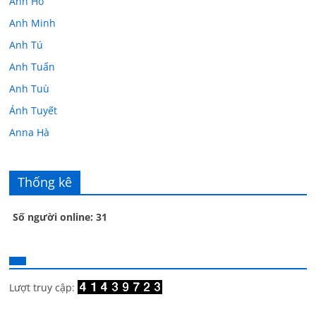
Ánh Hồ
Anh Minh
Anh Tú
Anh Tuấn
Anh Tuù
Ánh Tuyết
Anna Hà
Anth Đoàn
Âu Tú Vân
Thống kê
Bác sĩ Hoa
Số người online: 31
Bác sĩ Stephen Mak
Bác Đạt
Bác Đạt
Bạch Cúc
Lượt truy cập:
Bạch Huệ