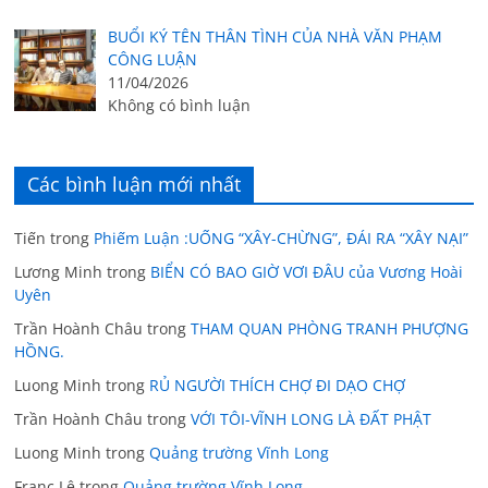
BUỔI KÝ TÊN THÂN TÌNH CỦA NHÀ VĂN PHẠM
CÔNG LUẬN
11/04/2026
Không có bình luận
Các bình luận mới nhất
Tiến
trong
Phiếm Luận :UỐNG “XÂY-CHỪNG”, ĐÁI RA “XÂY NẠI”
Lương Minh
trong
BIỂN CÓ BAO GIỜ VƠI ĐÂU của Vương Hoài
Uyên
Trần Hoành Châu
trong
THAM QUAN PHÒNG TRANH PHƯỢNG
HỒNG.
Luong Minh
trong
RỦ NGƯỜI THÍCH CHỢ ĐI DẠO CHỢ
Trần Hoành Châu
trong
VỚI TÔI-VĨNH LONG LÀ ĐẤT PHẬT
Luong Minh
trong
Quảng trường Vĩnh Long
Franc Lê
trong
Quảng trường Vĩnh Long