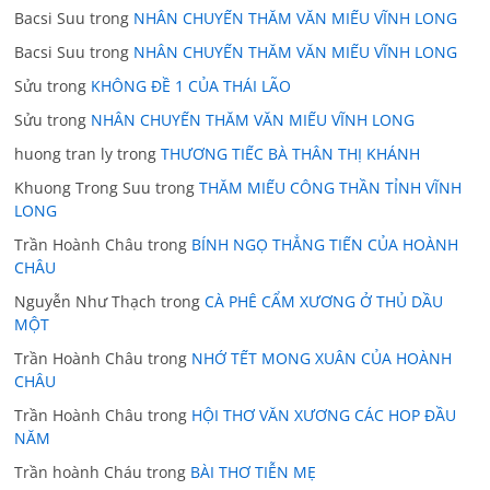
Bacsi Suu
trong
NHÂN CHUYẾN THĂM VĂN MIẾU VĨNH LONG
Bacsi Suu
trong
NHÂN CHUYẾN THĂM VĂN MIẾU VĨNH LONG
Sửu
trong
KHÔNG ĐỀ 1 CỦA THÁI LÃO
Sửu
trong
NHÂN CHUYẾN THĂM VĂN MIẾU VĨNH LONG
huong tran ly
trong
THƯƠNG TIẾC BÀ THÂN THỊ KHÁNH
Khuong Trong Suu
trong
THĂM MIẾU CÔNG THẦN TỈNH VĨNH
LONG
Trần Hoành Châu
trong
BÍNH NGỌ THẲNG TIẾN CỦA HOÀNH
CHÂU
Nguyễn Như Thạch
trong
CÀ PHÊ CẨM XƯƠNG Ở THỦ DẦU
MỘT
Trần Hoành Châu
trong
NHỚ TẾT MONG XUÂN CỦA HOÀNH
CHÂU
Trần Hoành Châu
trong
HỘI THƠ VĂN XƯƠNG CÁC HOP ĐẦU
NĂM
Trần hoành Cháu
trong
BÀI THƠ TIỄN MẸ