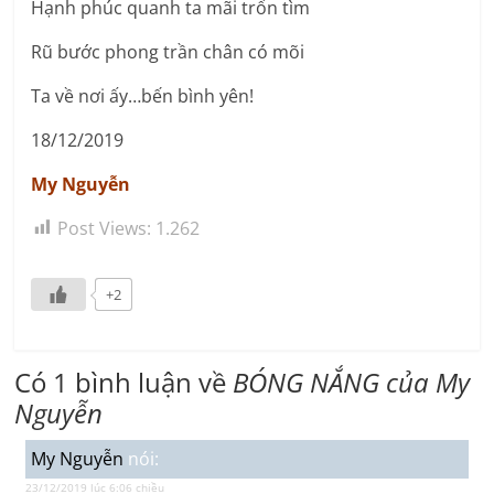
Hạnh phúc quanh ta mãi trốn tìm
Rũ bước phong trần chân có mõi
Ta về nơi ấy…bến bình yên!
18/12/2019
My Nguyễn
Post Views:
1.262
+2
Có 1 bình luận về
BÓNG NẮNG của My
Nguyễn
My Nguyễn
nói:
23/12/2019 lúc 6:06 chiều