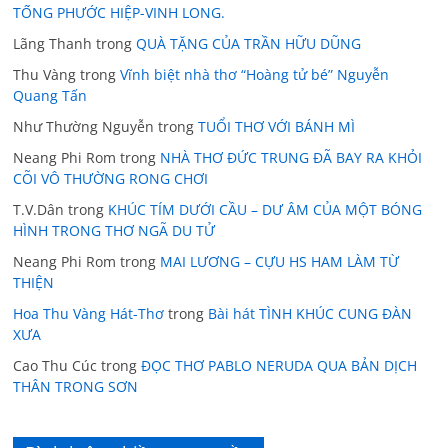
TỐNG PHƯỚC HIỆP-VINH LONG.
Lãng Thanh
trong
QUÀ TẶNG CỦA TRẦN HỮU DŨNG
Thu Vàng
trong
Vĩnh biệt nhà thơ “Hoàng tử bé” Nguyễn
Quang Tấn
Như Thường Nguyễn
trong
TUỔI THƠ VỚI BÁNH MÌ
Neang Phi Rom
trong
NHÀ THƠ ĐỨC TRUNG ĐÃ BAY RA KHỎI
CÕI VÔ THƯỜNG RONG CHƠI
T.V.Dân
trong
KHÚC TÍM DƯỚI CẦU – DƯ ÂM CỦA MỘT BÓNG
HÌNH TRONG THƠ NGÃ DU TỬ
Neang Phi Rom
trong
MAI LƯƠNG – CỰU HS HAM LÀM TỪ
THIỆN
Hoa Thu Vàng Hát-Thơ
trong
Bài hát TÌNH KHÚC CUNG ĐÀN
XƯA
Cao Thu Cúc
trong
ĐỌC THƠ PABLO NERUDA QUA BẢN DỊCH
THÂN TRONG SƠN