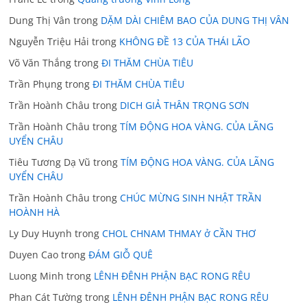
Dung Thị Vân
trong
DẶM DÀI CHIÊM BAO CỦA DUNG THỊ VÂN
Nguyễn Triệu Hải
trong
KHÔNG ĐỀ 13 CỦA THÁI LÃO
Võ Văn Thắng
trong
ĐI THĂM CHÙA TIÊU
Trần Phụng
trong
ĐI THĂM CHÙA TIÊU
Trần Hoành Châu
trong
DICH GIẢ THÂN TRỌNG SƠN
Trần Hoành Châu
trong
TÍM ĐỘNG HOA VÀNG. CỦA LÃNG
UYỂN CHÂU
Tiêu Tương Dạ Vũ
trong
TÍM ĐỘNG HOA VÀNG. CỦA LÃNG
UYỂN CHÂU
Trần Hoành Châu
trong
CHÚC MỪNG SINH NHẬT TRẦN
HOÀNH HÀ
Ly Duy Huynh
trong
CHOL CHNAM THMAY ở CẦN THƠ
Duyen Cao
trong
ĐÁM GIỖ QUÊ
Luong Minh
trong
LÊNH ĐÊNH PHẬN BẠC RONG RÊU
Phan Cát Tường
trong
LÊNH ĐÊNH PHẬN BẠC RONG RÊU