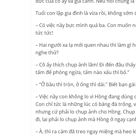
đức của cô ấy và gia cảnh. Nếu nói chung là
Tuổi con lập gia đình là vừa rồi, không sớm 
– Có việc nầy bực mình quá ba. Con muốn nó
tức tức!
– Hai người xa lạ mới quen nhau thì làm gì
nghe thử?
– Cô ấy thích chụp ảnh lắm! Đi đến đâu thấy 
tấm để phòng ngừa, tấm nào xấu thì bỏ.”
– “Ở bầu thì tròn, ở ống thì dài.” Biết bạn g
– Việc nầy con không lo vì Hồng đang dùng
Con chỉ tức là những lúc có băng đá trống, v
nhưng cứ phải lo chụp ảnh cho Hồng. Chụp ả
đi, lại phải lo chụp ảnh mà Hồng ở ngay cạn
– À, thì ra cám đã treo ngay miệng mà heo k