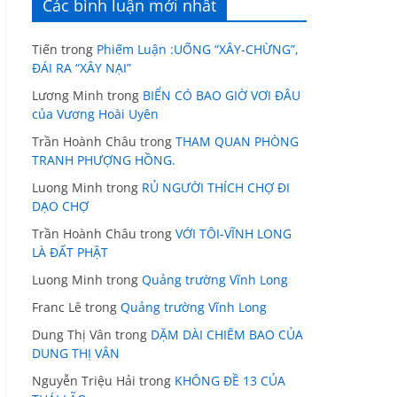
Các bình luận mới nhất
Tiến
trong
Phiếm Luận :UỐNG “XÂY-CHỪNG”,
ĐÁI RA “XÂY NẠI”
Lương Minh
trong
BIỂN CÓ BAO GIỜ VƠI ĐÂU
của Vương Hoài Uyên
Trần Hoành Châu
trong
THAM QUAN PHÒNG
TRANH PHƯỢNG HỒNG.
Luong Minh
trong
RỦ NGƯỜI THÍCH CHỢ ĐI
DẠO CHỢ
Trần Hoành Châu
trong
VỚI TÔI-VĨNH LONG
LÀ ĐẤT PHẬT
Luong Minh
trong
Quảng trường Vĩnh Long
Franc Lê
trong
Quảng trường Vĩnh Long
Dung Thị Vân
trong
DẶM DÀI CHIÊM BAO CỦA
DUNG THỊ VÂN
Nguyễn Triệu Hải
trong
KHÔNG ĐỀ 13 CỦA