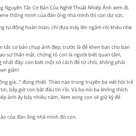
ững Nguyên Tắc Cơ Bản Của Nghệ Thuật Nhiếp Ảnh xem đi.
i gene thông minh của đàn ông nhà mình thì con dư sức.
ng tự động hoàn toàn, chỉ đưa máy lên ngắm rồi khều nhẹ
 tắc cơ bản chụp ảnh đẹp, trước là để khen bạn cho bạn
 tạo sự thân mật, chứng tỏ con là người biết quan tâm,
 nhất đây: con biết một số cách để từ chối, không phải
ạn giận!
 ông già…” đúng thiệt. Thảo nào trong truyện ba viết hồi trẻ
n, bây giờ con bắt đầu tin rồi. Và ba nói ba không thích
ếp ảnh ấy bấy nhiêu năm. Xem xong con sẽ giữ kỹ để
a bảo của đàn ông nhà mình đó con.