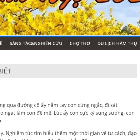
Ê
SÁNG TÁC&NGHIÊN CỨU
CHỢ THƠ
DU LỊCH HÀM THỤ
BIẾT
ăng qua đường cô ấy nắm tay con cứng ngắc, đi sát
o ngạt làm con đê mê. Lúc ấy con cực kỳ sung sướng, con
ó.
đấy. Nghiêm túc tìm hiểu thêm một thời gian về tư cách, đạo