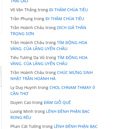
THÁI LÃO
Võ Văn Thắng
trong
ĐI THĂM CHÙA TIÊU
Trần Phụng
trong
ĐI THĂM CHÙA TIÊU
Trần Hoành Châu
trong
DICH GIẢ THÂN
TRỌNG SƠN
Trần Hoành Châu
trong
TÍM ĐỘNG HOA
VÀNG. CỦA LÃNG UYỂN CHÂU
Tiêu Tương Dạ Vũ
trong
TÍM ĐỘNG HOA
VÀNG. CỦA LÃNG UYỂN CHÂU
Trần Hoành Châu
trong
CHÚC MỪNG SINH
NHẬT TRẦN HOÀNH HÀ
Ly Duy Huynh
trong
CHOL CHNAM THMAY ở
CẦN THƠ
Duyen Cao
trong
ĐÁM GIỖ QUÊ
Luong Minh
trong
LÊNH ĐÊNH PHẬN BẠC
RONG RÊU
Phan Cát Tường
trong
LÊNH ĐÊNH PHẬN BẠC