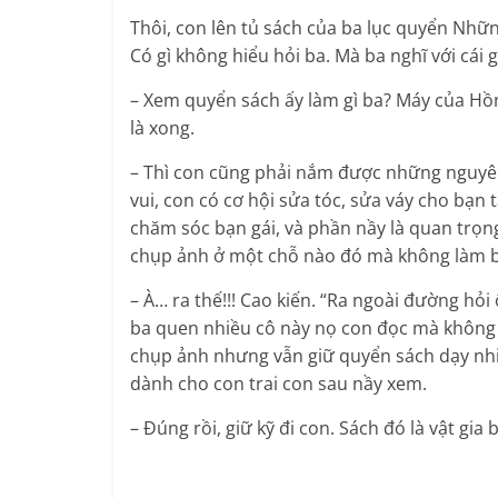
Thôi, con lên tủ sách của ba lục quyển Nh
Có gì không hiểu hỏi ba. Mà ba nghĩ với cá
– Xem quyển sách ấy làm gì ba? Máy của Hồ
là xong.
– Thì con cũng phải nắm được những nguyên
vui, con có cơ hội sửa tóc, sửa váy cho bạn
chăm sóc bạn gái, và phần nầy là quan trọng
chụp ảnh ở một chỗ nào đó mà không làm b
– À… ra thế!!! Cao kiến. “Ra ngoài đường hỏi
ba quen nhiều cô này nọ con đọc mà không ti
chụp ảnh nhưng vẫn giữ quyển sách dạy nhi
dành cho con trai con sau nầy xem.
– Đúng rồi, giữ kỹ đi con. Sách đó là vật gi