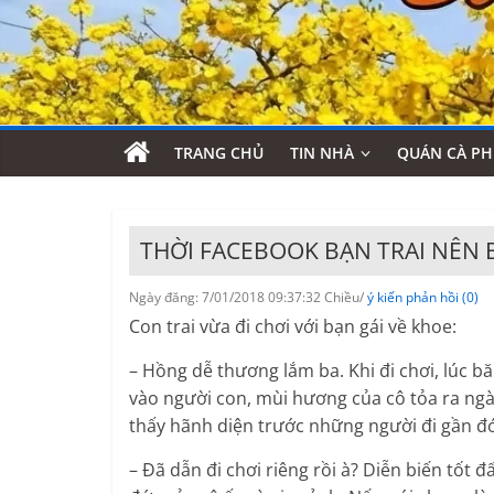
TRANG CHỦ
TIN NHÀ
QUÁN CÀ PH
THỜI FACEBOOK BẠN TRAI NÊN 
Ngày đăng: 7/01/2018 09:37:32 Chiều/
ý kiến phản hồi (0)
Con trai vừa đi chơi với bạn gái về khoe:
– Hồng dễ thương lắm ba. Khi đi chơi, lúc b
vào người con, mùi hương của cô tỏa ra ngà
thấy hãnh diện trước những người đi gần đ
– Đã dẫn đi chơi riêng rồi à? Diễn biến tốt 