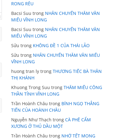
RONG RÊU
Bacsi Suu
trong
NHÂN CHUYẾN THĂM VĂN
MIẾU VĨNH LONG
Bacsi Suu
trong
NHÂN CHUYẾN THĂM VĂN
MIẾU VĨNH LONG
Sửu
trong
KHÔNG ĐỀ 1 CỦA THÁI LÃO
Sửu
trong
NHÂN CHUYẾN THĂM VĂN MIẾU
VĨNH LONG
huong tran ly
trong
THƯƠNG TIẾC BÀ THÂN
THỊ KHÁNH
Khuong Trong Suu
trong
THĂM MIẾU CÔNG
THẦN TỈNH VĨNH LONG
Trần Hoành Châu
trong
BÍNH NGỌ THẲNG
TIẾN CỦA HOÀNH CHÂU
Nguyễn Như Thạch
trong
CÀ PHÊ CẨM
XƯƠNG Ở THỦ DẦU MỘT
Trần Hoành Châu
trong
NHỚ TẾT MONG