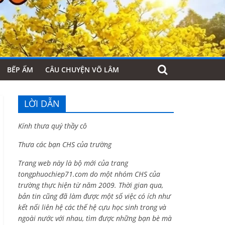
BẾP ẤM
CÂU CHUYỆN VÕ LÂM
LỜI DẪN
Kính thưa quý thầy cô
Thưa các bạn CHS của trường
Trang web này là bộ mới của trang
tongphuochiep71.com do một nhóm CHS của
trường thực hiện từ năm 2009. Thời gian qua,
bản tin cũng đã làm được một số việc có ích như
kết nối liên hệ các thế hệ cựu học sinh trong và
ngoài nước với nhau, tìm được những bạn bè mà