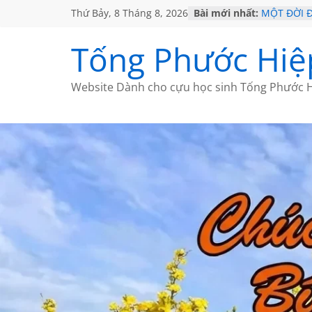
Thứ Bảy, 8 Tháng 8, 2026
Bài mới nhất:
MỘT ĐỜI 
SÁCH
KHÔNG ĐỀ 
Tống Phước Hiệ
CHÙM THƠ
GIÃ TỪ ĐÀ
HỌC SỬ H
Website Dành cho cựu học sinh Tống Phước H