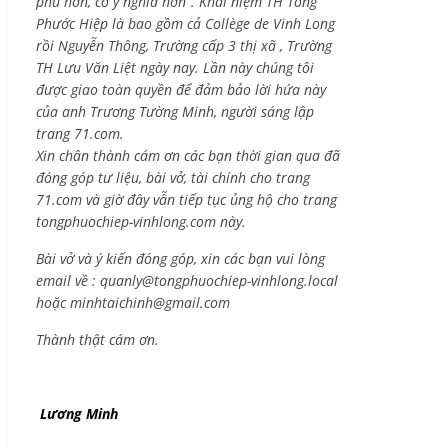
phú hơn, có ý nghĩa hơn”. Khái niệm TH Tống
Phước Hiệp là bao gồm cả
Collège de Vinh Long
rồi Nguyễn Thông,
Trường cấp 3 thị xã , Trường
TH Lưu Văn Liệt ngày nay. Lần này chúng tôi
được giao toàn quyền để đảm bảo lời hứa này
của anh Trương Tường Minh, người sáng lập
trang 71.com.
Xin chân thành cám ơn các bạn thời gian qua đã
đóng góp tư liệu, bài vở, tài chính cho trang
71.com và giờ đây vẫn tiếp tục ủng hộ cho trang
tongphuochiep-vinhlong.com này.
Bài vở và ý kiến đóng góp, xin các bạn vui lòng
email về :
quanly@tongphuochiep-vinhlong.local
hoặc
minhtaichinh@gmail.com
Thành thật cám ơn.
Lương Minh