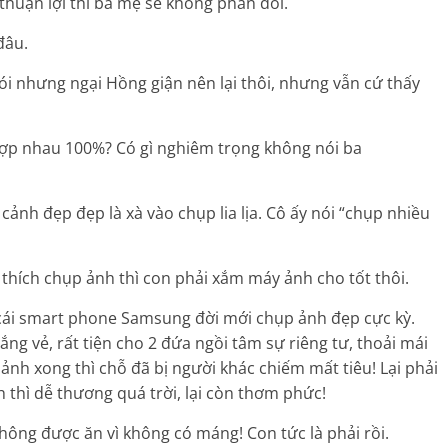
 thuận lợi thì ba mẹ sẽ không phản đối.
đâu.
i nhưng ngại Hồng giận nên lại thôi, nhưng vẫn cứ thấy
 hợp nhau 100%? Có gì nghiêm trọng không nói ba
cảnh đẹp đẹp là xà vào chụp lia lịa. Cô ấy nói “chụp nhiều
ái thích chụp ảnh thì con phải xắm máy ảnh cho tốt thôi.
 cái smart phone Samsung đời mới chụp ảnh đẹp cực kỳ.
ắng vẻ, rất tiện cho 2 đứa ngồi tâm sự riêng tư, thoải mái
nh xong thì chỗ đã bị người khác chiếm mất tiêu! Lại phải
h thì dễ thương quá trời, lại còn thơm phức!
hông được ăn vì không có máng! Con tức là phải rồi.