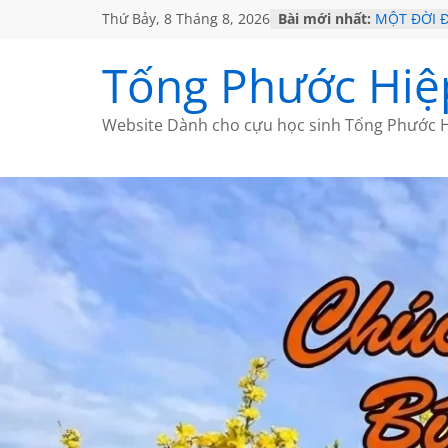
Thứ Bảy, 8 Tháng 8, 2026
Bài mới nhất:
MỘT ĐỜI 
SÁCH
KHÔNG ĐỀ 
Tống Phước Hiệ
CHÙM THƠ
GIÃ TỪ ĐÀ
HỌC SỬ H
Website Dành cho cựu học sinh Tống Phước H