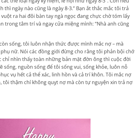
 các thể loại ngày kỷ niệm, lễ hội như ngày 8-3”. Còn nếu
h thì ngày nào cũng là ngày 8-3.” Bạn ắt thắc mắc tôi trả
 vuột ra hai đôi bàn tay ngà ngọc đang chực chờ tóm lấy
ẵn trong tâm trí và ngay cửa miệng mình: “Nhà anh cũng
i còn sống, tôi luôn nhận thức được mình mắc nợ – mà
i phụ nữ. Nói các đồng giới đừng cho rằng tôi phản bội chớ
 chỉ nhìn thấy toàn những bản mặt đờn ông thì cuộc đời
ẽ sống, nguồn sống để tôi sống vui, sống khỏe, luôn nỗ
hục vụ hết cả thể xác, linh hồn và cả trí khôn. Tôi mắc nợ
 tôi thậm chí không quỵt nợ mà còn tự nguyện xin trả nợ