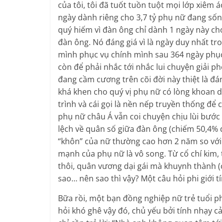
của tôi, tôi đã tuốt tuồn tuột mọi lớp xiêm 
ngày dành riêng cho 3,7 tỷ phụ nữ đang sốn
quý hiếm vì đàn ông chỉ dành 1 ngày này cho
đàn ông. Nó đáng giá vì là ngày duy nhất 
mình phục vụ chính mình sau 364 ngày phục 
còn để phải nhắc tới nhắc lui chuyện giải ph
đang cầm cương trên cõi đời này thiệt là đá
khá khen cho quý vị phụ nữ có lòng khoan 
trình và cái gọi là nền nếp truyền thống để 
phụ nữ châu Á vẫn coi chuyện chịu lùi bước
lệch về quân số giữa đàn ông (chiếm 50,4% d
“khôn” của nữ thường cao hơn 2 năm so với
mạnh của phụ nữ là vô song. Từ cổ chí kim,
thôi, quân vương dại gái mà khuynh thành (c
sao… nên sao thì vậy? Một câu hỏi phi giới tí
Bữa rồi, một bạn đồng nghiệp nữ trẻ tuổi ph
hỏi khó ghê vậy đó, chủ yếu bởi tính nhạy 