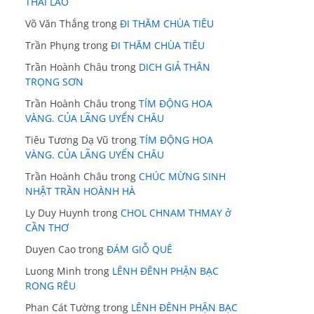
THÁI LÃO
Võ Văn Thắng
trong
ĐI THĂM CHÙA TIÊU
Trần Phụng
trong
ĐI THĂM CHÙA TIÊU
Trần Hoành Châu
trong
DICH GIẢ THÂN
TRỌNG SƠN
Trần Hoành Châu
trong
TÍM ĐỘNG HOA
VÀNG. CỦA LÃNG UYỂN CHÂU
Tiêu Tương Dạ Vũ
trong
TÍM ĐỘNG HOA
VÀNG. CỦA LÃNG UYỂN CHÂU
Trần Hoành Châu
trong
CHÚC MỪNG SINH
NHẬT TRẦN HOÀNH HÀ
Ly Duy Huynh
trong
CHOL CHNAM THMAY ở
CẦN THƠ
Duyen Cao
trong
ĐÁM GIỖ QUÊ
Luong Minh
trong
LÊNH ĐÊNH PHẬN BẠC
RONG RÊU
Phan Cát Tường
trong
LÊNH ĐÊNH PHẬN BẠC