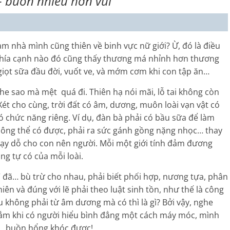
– buồn nhiều hơn vui
hạm nhà mình cũng thiên về binh vực nữ giới? Ừ, đó là điều
, khía cạnh nào đó cũng thấy thương má nhỉnh hơn thương
giọt sữa đầu đời, vuốt ve, và mớm cơm khi con tập ăn…
e sao mà mệt quá đi. Thiên hạ nói mãi, lỗ tai không còn
ét cho cùng, trời đất có âm, dương, muôn loài vạn vật có
u có chức năng riêng. Ví dụ, đàn bà phải có bầu sữa để làm
không thể có được, phải ra sức gánh gồng nặng nhọc… thay
dạy dỗ cho con nên người. Mỗi một giới tính đảm đương
ng tự có của mỗi loài.
 đã… bù trừ cho nhau, phải biết phối hợp, nương tựa, phân
iên và đúng với lẽ phải theo luật sinh tồn, như thế là công
u không phải từ âm dương mà có thì là gì? Bởi vậy, nghe
 lắm khi có người hiểu bình đẳng một cách máy móc, mình
là… buồn hổng khóc được!