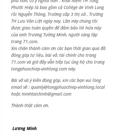
phú hơn, có ý nghĩa hơn”. Khái niệm TH Tống
Phước Hiệp là bao gồm cả
Collège de Vinh Long
rồi Nguyễn Thông,
Trường cấp 3 thị xã , Trường
TH Lưu Văn Liệt ngày nay. Lần này chúng tôi
được giao toàn quyền để đảm bảo lời hứa này
của anh Trương Tường Minh, người sáng lập
trang 71.com.
Xin chân thành cám ơn các bạn thời gian qua đã
đóng góp tư liệu, bài vở, tài chính cho trang
71.com và giờ đây vẫn tiếp tục ủng hộ cho trang
tongphuochiep-vinhlong.com này.
Bài vở và ý kiến đóng góp, xin các bạn vui lòng
email về :
quanly@tongphuochiep-vinhlong.local
hoặc
minhtaichinh@gmail.com
Thành thật cám ơn.
Lương Minh