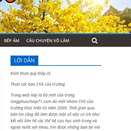
BẾP ẤM
CÂU CHUYỆN VÕ LÂM
LỜI DẪN
Kính thưa quý thầy cô
Thưa các bạn CHS của trường
Trang web này là bộ mới của trang
tongphuochiep71.com do một nhóm CHS của
trường thực hiện từ năm 2009. Thời gian qua,
bản tin cũng đã làm được một số việc có ích như
kết nối liên hệ các thế hệ cựu học sinh trong và
ngoài nước với nhau, tìm được những bạn bè mà