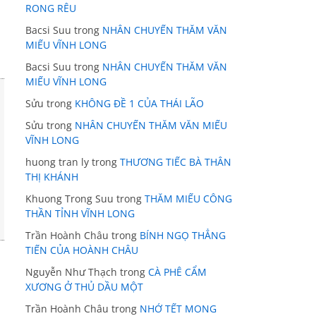
RONG RÊU
Bacsi Suu
trong
NHÂN CHUYẾN THĂM VĂN
MIẾU VĨNH LONG
Bacsi Suu
trong
NHÂN CHUYẾN THĂM VĂN
MIẾU VĨNH LONG
Sửu
trong
KHÔNG ĐỀ 1 CỦA THÁI LÃO
Sửu
trong
NHÂN CHUYẾN THĂM VĂN MIẾU
VĨNH LONG
huong tran ly
trong
THƯƠNG TIẾC BÀ THÂN
THỊ KHÁNH
Khuong Trong Suu
trong
THĂM MIẾU CÔNG
THẦN TỈNH VĨNH LONG
Trần Hoành Châu
trong
BÍNH NGỌ THẲNG
TIẾN CỦA HOÀNH CHÂU
Nguyễn Như Thạch
trong
CÀ PHÊ CẨM
XƯƠNG Ở THỦ DẦU MỘT
Trần Hoành Châu
trong
NHỚ TẾT MONG