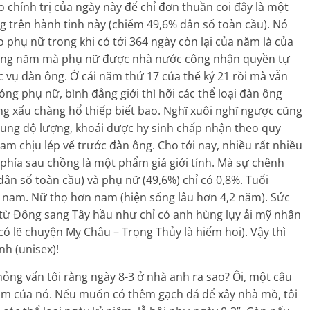
áo chính trị của ngày này để chỉ đơn thuần coi đây là một
g trên hành tinh này (chiếm 49,6% dân số toàn cầu). Nó
 phụ nữ trong khi có tới 364 ngày còn lại của năm là của
trong năm mà phụ nữ được nhà nước công nhận quyền tự
vụ đàn ông. Ở cái năm thứ 17 của thế kỷ 21 rồi mà vẫn
óng phụ nữ, bình đẳng giới thì hỡi các thể loại đàn ông
ng xấu chàng hổ thiếp biết bao. Nghĩ xuôi nghĩ ngược cũng
dung độ lượng, khoái được hy sinh chấp nhận theo quy
cam chịu lép vế trước đàn ông. Cho tới nay, nhiều rất nhiều
 phía sau chồng là một phẩm giá giới tính. Mà sự chênh
ân số toàn cầu) và phụ nữ (49,6%) chỉ có 0,8%. Tuổi
 nam. Nữ thọ hơn nam (hiện sống lâu hơn 4,2 năm). Sức
 từ Đông sang Tây hầu như chỉ có anh hùng lụy ải mỹ nhân
ó lẽ chuyện Mỵ Châu – Trọng Thủy là hiếm hoi). Vậy thì
nh (unisex)!
ỏng vấn tôi rằng ngày 8-3 ở nhà anh ra sao? Ôi, một câu
cảm của nó. Nếu muốn có thêm gạch đá để xây nhà mồ, tôi