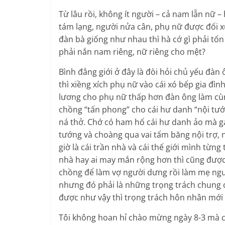
Từ lâu rồi, không ít người – cả nam lẫn nữ 
tám lạng, người nửa cân, phụ nữ được đối x
đàn bà giống như nhau thì hà cớ gì phải tốn
phải nắn nam riêng, nữ riêng cho mệt?
Bình đẳng giới ở đây là đòi hỏi chủ yếu đàn
thì xiềng xích phụ nữ vào cái xó bếp gia đìn
lương cho phụ nữ thấp hơn đàn ông làm cùn
chồng “tấn phong” cho cái hư danh “nội tướn
ná thở. Chớ có ham hố cái hư danh ảo mà gá
tướng và choàng qua vai tấm băng nội trợ, 
giờ là cái trần nhà và cái thế giới mình từng
nhà hay ai may mắn rộng hơn thì cũng được
chồng để làm vợ người dưng rồi làm mẹ ngư
nhưng đó phải là những trọng trách chung 
được như vậy thì trọng trách hôn nhân mới 
Tôi không hoan hỉ chào mừng ngày 8-3 mà c