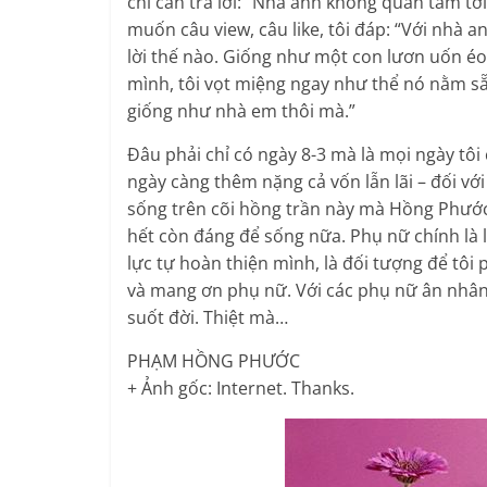
chỉ cần trả lời: “Nhà anh không quan tâm tới
muốn câu view, câu like, tôi đáp: “Với nhà an
lời thế nào. Giống như một con lươn uốn éo
mình, tôi vọt miệng ngay như thể nó nằm s
giống như nhà em thôi mà.”
Đâu phải chỉ có ngày 8-3 mà là mọi ngày tô
ngày càng thêm nặng cả vốn lẫn lãi – đối vớ
sống trên cõi hồng trần này mà Hồng Phước
hết còn đáng để sống nữa. Phụ nữ chính là l
lực tự hoàn thiện mình, là đối tượng để tôi p
và mang ơn phụ nữ. Với các phụ nữ ân nhân,
suốt đời. Thiệt mà…
PHẠM HỒNG PHƯỚC
+ Ảnh gốc: Internet. Thanks.