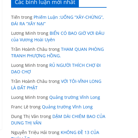
Các bình luận mới nhất
Tiến
trong
Phiếm Luận :UỐNG “XÂY-CHỪNG”,
ĐÁI RA “XÂY NẠI”
Lương Minh
trong
BIỂN CÓ BAO GIỜ VƠI ĐÂU
của Vương Hoài Uyên
Trần Hoành Châu
trong
THAM QUAN PHÒNG
TRANH PHƯỢNG HỒNG.
Luong Minh
trong
RỦ NGƯỜI THÍCH CHỢ ĐI
DẠO CHỢ
Trần Hoành Châu
trong
VỚI TÔI-VĨNH LONG
LÀ ĐẤT PHẬT
Luong Minh
trong
Quảng trường Vĩnh Long
Franc Lê
trong
Quảng trường Vĩnh Long
Dung Thị Vân
trong
DẶM DÀI CHIÊM BAO CỦA
DUNG THỊ VÂN
Nguyễn Triệu Hải
trong
KHÔNG ĐỀ 13 CỦA