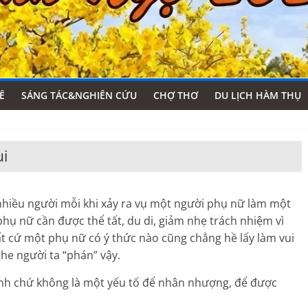
Ê
SÁNG TÁC&NGHIÊN CỨU
CHỢ THƠ
DU LỊCH HÀM THỤ
ui
nhiều người mỗi khi xảy ra vụ một người phụ nữ làm một
 phụ nữ cần được thể tất, du di, giảm nhẹ trách nhiệm vì
bất cứ một phụ nữ có ý thức nào cũng chẳng hề lấy làm vui
ghe người ta “phán” vậy.
 tính chứ không là một yếu tố để nhân nhượng, để được