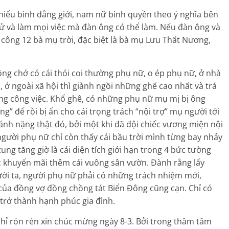
– hiểu bình đẳng giới, nam nữ bình quyền theo ý nghĩa bên
ử và làm mọi việc mà đàn ông có thể làm. Nếu đàn ông và
 công 12 bà mụ trời, đặc biệt là bà mụ Lưu Thất Nương,
 ông chớ có cái thói coi thường phụ nữ, o ép phụ nữ, ở nhà
h, ở ngoài xã hội thì giành ngồi những ghế cao nhất và trả
g công việc. Khổ ghê, có những phụ nữ mụ mị bị ông
g” để rồi bị ấn cho cái trọng trách “nội trợ” mụ người tới
nh nặng thật đó, bởi một khi đã đội chiếc vương miện nội
người phụ nữ chỉ còn thấy cái bầu trời mình từng bay nhảy
 tung tăng giờ là cái diện tích giới hạn trong 4 bức tường
 khuyến mãi thêm cái vuông sân vườn. Đành rằng lấy
ời ta, người phụ nữ phải có những trách nhiệm mới,
của đồng vợ đồng chồng tát Biển Đông cũng cạn. Chỉ có
trở thành hạnh phúc gia đình.
hỉ rón rén xin chúc mừng ngày 8-3. Bởi trong thâm tâm