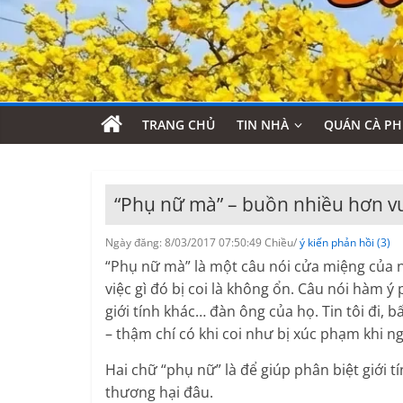
TRANG CHỦ
TIN NHÀ
QUÁN CÀ PH
“Phụ nữ mà” – buồn nhiều hơn v
Ngày đăng: 8/03/2017 07:50:49 Chiều/
ý kiến phản hồi (3)
“Phụ nữ mà” là một câu nói cửa miệng của 
việc gì đó bị coi là không ổn. Câu nói hàm ý
giới tính khác… đàn ông của họ. Tin tôi đi, 
– thậm chí có khi coi như bị xúc phạm khi n
Hai chữ “phụ nữ” là để giúp phân biệt giới
thương hại đâu.