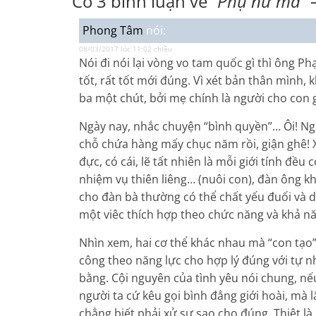
Có 3 bình luận về
“Phụ nữ mà” 
Phong Tâm
nói:
08/03/2017 lúc 11:02 chiều
Nói đi nói lại vòng vo tam quốc gì thì ông P
tốt, rất tốt mới đúng. Vì xét bản thân mình
ba một chút, bởi mẹ chính là người cho con 
Ngày nay, nhắc chuyện “bình quyền”… Ôi! Ngh
chỗ chứa hàng mấy chục năm rồi, giận ghê! X
đực, có cái, lẽ tất nhiên là mỗi giới tính đề
nhiệm vụ thiên liêng… (nuôi con), đàn ông 
cho đàn bà thường có thể chất yếu đuối và 
một viêc thích hợp theo chức năng và khả nă
Nhìn xem, hai cơ thể khác nhau mà “con tạo”
công theo năng lực cho hợp lý đúng với tự nh
bằng. Cội nguyên của tình yêu nói chung, nế
người ta cứ kêu gọi bình đẳng giới hoài, mà
chẳng biết phải xử sự sao cho đúng. Thiệt 