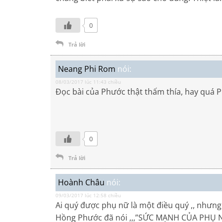
0
Trả lời
Neang Phi Rom
nói:
08/03/2017 lúc 11:43 chiều
Đọc bài của Phước thật thấm thía, hay quá
0
Trả lời
Hoành Châu
nói:
09/03/2017 lúc 12:58 chiều
Ai quý được phụ nữ là một điều quý ,, nhưn
Hồng Phước đã nói ,,,”SỨC MẠNH CỦA PHỤ NỮ