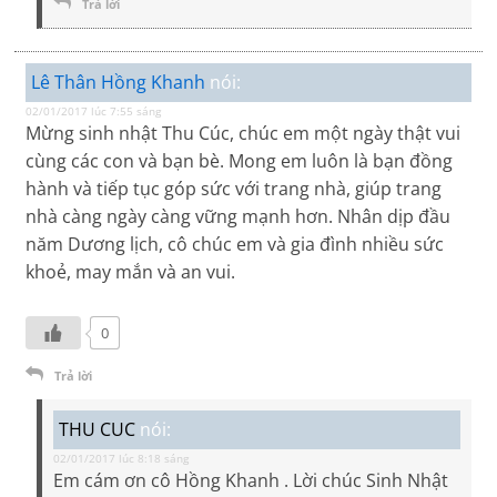
Trả lời
Lê Thân Hồng Khanh
nói:
02/01/2017 lúc 7:55 sáng
Mừng sinh nhật Thu Cúc, chúc em một ngày thật vui
cùng các con và bạn bè. Mong em luôn là bạn đồng
hành và tiếp tục góp sức với trang nhà, giúp trang
nhà càng ngày càng vững mạnh hơn. Nhân dịp đầu
năm Dương lịch, cô chúc em và gia đình nhiều sức
khoẻ, may mắn và an vui.
0
Trả lời
THU CUC
nói:
02/01/2017 lúc 8:18 sáng
Em cám ơn cô Hồng Khanh . Lời chúc Sinh Nhật