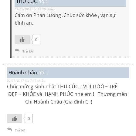
THU CUC
nói:
02/01/2017 lúc 12:29 chiều
Cám ơn Phan Lương .Chúc sức khỏe , vạn sự
bình an.
0
Trả lời
Hoành Châu
nói:
02/01/2017 lúc 7:17 chiều
Chúc mừng sinh nhật THU CÚC ,: VUI TƯƠI ~ TRẺ
ĐẸP ~ KHỎE và HẠNH PHÚC nhé em ! Thương mến
Chị Hoành Châu (Gia đình C )
0
Trả lời