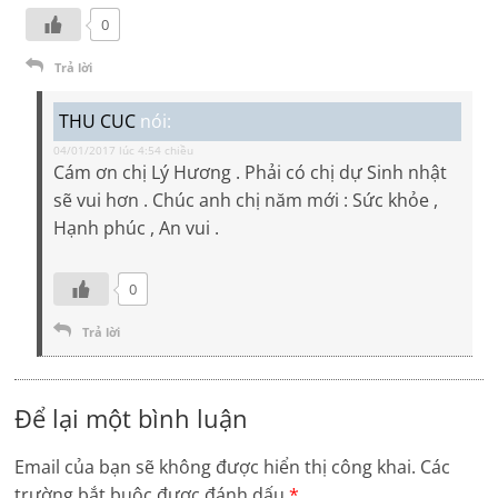
0
Trả lời
THU CUC
nói:
04/01/2017 lúc 4:54 chiều
Cám ơn chị Lý Hương . Phải có chị dự Sinh nhật
sẽ vui hơn . Chúc anh chị năm mới : Sức khỏe ,
Hạnh phúc , An vui .
0
Trả lời
Để lại một bình luận
Email của bạn sẽ không được hiển thị công khai.
Các
trường bắt buộc được đánh dấu
*