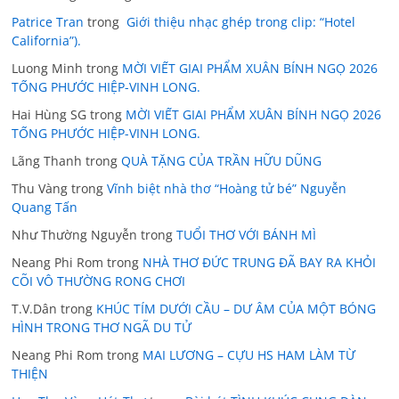
Patrice Tran
trong
Giới thiệu nhạc ghép trong clip: “Hotel
California”).
Luong Minh
trong
MỜI VIẾT GIAI PHẨM XUÂN BÍNH NGỌ 2026
TỐNG PHƯỚC HIỆP-VINH LONG.
Hai Hùng SG
trong
MỜI VIẾT GIAI PHẨM XUÂN BÍNH NGỌ 2026
TỐNG PHƯỚC HIỆP-VINH LONG.
Lãng Thanh
trong
QUÀ TẶNG CỦA TRẦN HỮU DŨNG
Thu Vàng
trong
Vĩnh biệt nhà thơ “Hoàng tử bé” Nguyễn
Quang Tấn
Như Thường Nguyễn
trong
TUỔI THƠ VỚI BÁNH MÌ
Neang Phi Rom
trong
NHÀ THƠ ĐỨC TRUNG ĐÃ BAY RA KHỎI
CÕI VÔ THƯỜNG RONG CHƠI
T.V.Dân
trong
KHÚC TÍM DƯỚI CẦU – DƯ ÂM CỦA MỘT BÓNG
HÌNH TRONG THƠ NGÃ DU TỬ
Neang Phi Rom
trong
MAI LƯƠNG – CỰU HS HAM LÀM TỪ
THIỆN