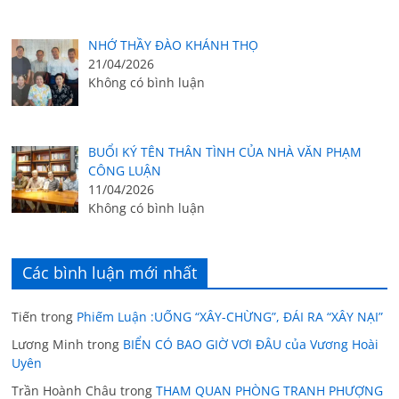
NHỚ THẦY ĐÀO KHÁNH THỌ
21/04/2026
Không có bình luận
BUỔI KÝ TÊN THÂN TÌNH CỦA NHÀ VĂN PHẠM
CÔNG LUẬN
11/04/2026
Không có bình luận
Các bình luận mới nhất
Tiến
trong
Phiếm Luận :UỐNG “XÂY-CHỪNG”, ĐÁI RA “XÂY NẠI”
Lương Minh
trong
BIỂN CÓ BAO GIỜ VƠI ĐÂU của Vương Hoài
Uyên
Trần Hoành Châu
trong
THAM QUAN PHÒNG TRANH PHƯỢNG