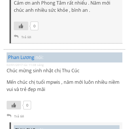
Cám ơn anh Phong Tâm rất nhiểu . Năm mới
chúc anh nhiều sức khỏe , bình an .
0
Trả lời
Phan Lương
nói:
02/01/2017 lúc 11:08 sáng
Chúc mừng sinh nhật chị Thu Cúc
Mến chúc chị tuổi mpwis , năm mới luôn nhiều niềm
vui và trẻ đẹp mãi
0
Trả lời