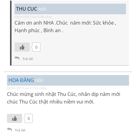
THU CUC
nói:
03/01/2017 lúc 5:48 sáng
Cám ơn anh NHA .Chúc năm mới: Sức khỏe ,
Hạnh phúc , Bình an .
0
Trả lời
HOA ĐĂNG
nói:
02/01/2017 lúc 11:52 chiều
Chúc mừng sinh nhật Thu Cúc, nhân dịp năm mới
chúc Thu Cúc thật nhiều niềm vui mới.
0
Trả lời