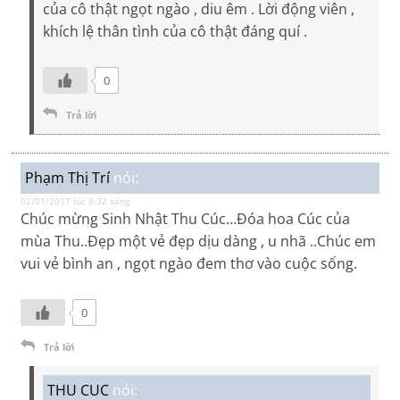
của cô thật ngọt ngào , diu êm . Lời động viên ,
khích lệ thân tình của cô thật đáng quí .
0
Trả lời
Phạm Thị Trí
nói:
02/01/2017 lúc 8:32 sáng
Chúc mừng Sinh Nhật Thu Cúc…Đóa hoa Cúc của
mùa Thu..Đẹp một vẻ đẹp dịu dàng , u nhã ..Chúc em
vui vẻ bình an , ngọt ngào đem thơ vào cuộc sống.
0
Trả lời
THU CUC
nói: