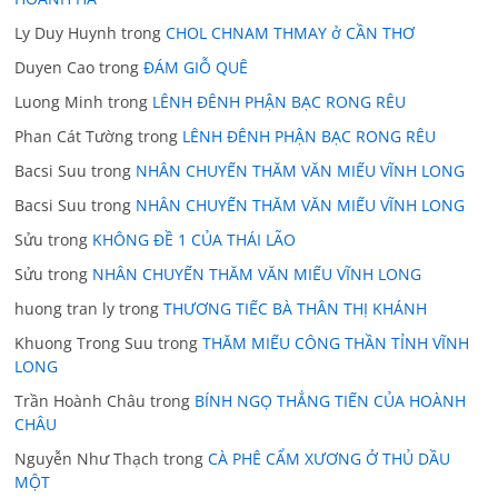
Ly Duy Huynh
trong
CHOL CHNAM THMAY ở CẦN THƠ
Duyen Cao
trong
ĐÁM GIỖ QUÊ
Luong Minh
trong
LÊNH ĐÊNH PHẬN BẠC RONG RÊU
Phan Cát Tường
trong
LÊNH ĐÊNH PHẬN BẠC RONG RÊU
Bacsi Suu
trong
NHÂN CHUYẾN THĂM VĂN MIẾU VĨNH LONG
Bacsi Suu
trong
NHÂN CHUYẾN THĂM VĂN MIẾU VĨNH LONG
Sửu
trong
KHÔNG ĐỀ 1 CỦA THÁI LÃO
Sửu
trong
NHÂN CHUYẾN THĂM VĂN MIẾU VĨNH LONG
huong tran ly
trong
THƯƠNG TIẾC BÀ THÂN THỊ KHÁNH
Khuong Trong Suu
trong
THĂM MIẾU CÔNG THẦN TỈNH VĨNH
LONG
Trần Hoành Châu
trong
BÍNH NGỌ THẲNG TIẾN CỦA HOÀNH
CHÂU
Nguyễn Như Thạch
trong
CÀ PHÊ CẨM XƯƠNG Ở THỦ DẦU
MỘT