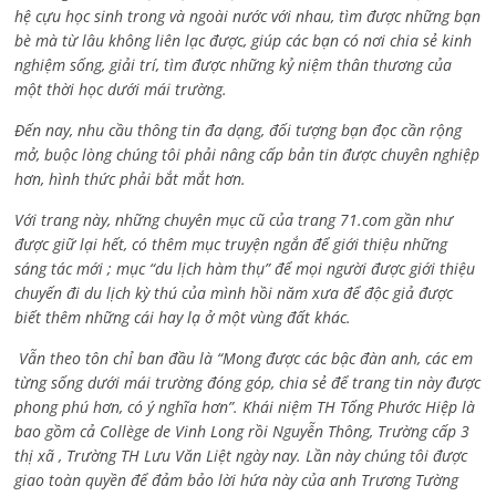
hệ cựu học sinh trong và ngoài nước với nhau, tìm được những bạn
bè mà từ lâu không liên lạc được, giúp các bạn có nơi chia sẻ kinh
nghiệm sống, giải trí, tìm được những kỷ niệm thân thương của
một thời học dưới mái trường.
Đến nay, nhu cầu thông tin đa dạng, đối tượng bạn đọc cần rộng
mở, buộc lòng chúng tôi phải nâng cấp bản tin được chuyên nghiệp
hơn, hình thức phải bắt mắt hơn.
Với trang này, những chuyên mục cũ của trang 71.com gần như
được giữ lại hết, có thêm mục truyện ngắn để giới thiệu những
sáng tác mới ; mục “du lịch hàm thụ” để mọi người được giới thiệu
chuyến đi du lịch kỳ thú của mình hồi năm xưa để độc giả được
biết thêm những cái hay lạ ở một vùng đất khác.
Vẫn theo tôn chỉ ban đầu là “Mong được các bậc đàn anh, các em
từng sống dưới mái trường đóng góp, chia sẻ để trang tin này được
phong phú hơn, có ý nghĩa hơn”. Khái niệm TH Tống Phước Hiệp là
bao gồm cả
Collège de Vinh Long rồi Nguyễn Thông,
Trường cấp 3
thị xã , Trường TH Lưu Văn Liệt ngày nay. Lần này chúng tôi được
giao toàn quyền để đảm bảo lời hứa này của anh Trương Tường