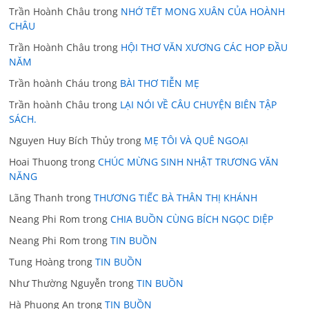
Trần Hoành Châu
trong
NHỚ TẾT MONG XUÂN CỦA HOÀNH
CHÂU
Trần Hoành Châu
trong
HỘI THƠ VĂN XƯƠNG CÁC HOP ĐẦU
NĂM
Trần hoành Cháu
trong
BÀI THƠ TIỄN MẸ
Trần hoành Châu
trong
LẠI NÓI VỀ CÂU CHUYỆN BIÊN TẬP
SÁCH.
Nguyen Huy Bích Thủy
trong
MẸ TÔI VÀ QUÊ NGOẠI
Hoai Thuong
trong
CHÚC MỪNG SINH NHẬT TRƯƠNG VĂN
NĂNG
Lãng Thanh
trong
THƯƠNG TIẾC BÀ THÂN THỊ KHÁNH
Neang Phi Rom
trong
CHIA BUỒN CÙNG BÍCH NGỌC DIỆP
Neang Phi Rom
trong
TIN BUỒN
Tung Hoàng
trong
TIN BUỒN
Như Thường Nguyễn
trong
TIN BUỒN
Hà Phuong An
trong
TIN BUỒN