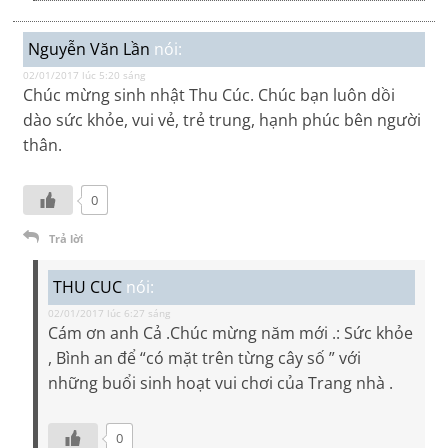
Nguyễn Văn Lần
nói:
02/01/2017 lúc 5:20 sáng
Chúc mừng sinh nhật Thu Cúc. Chúc bạn luôn dồi
dào sức khỏe, vui vẻ, trẻ trung, hạnh phúc bên người
thân.
0
Trả lời
THU CUC
nói:
02/01/2017 lúc 6:27 sáng
Cám ơn anh Cả .Chúc mừng năm mới .: Sức khỏe
, Bình an để “có mặt trên từng cây số ” với
những buổi sinh hoạt vui chơi của Trang nhà .
0