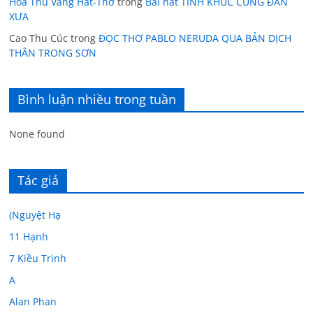
Hoa Thu Vàng Hát-Thơ
trong
Bài hát TÌNH KHÚC CUNG ĐÀN
XƯA
Cao Thu Cúc
trong
ĐỌC THƠ PABLO NERUDA QUA BẢN DỊCH
THÂN TRONG SƠN
Bình luận nhiều trong tuần
None found
Tác giả
(Nguyệt Hạ
11 Hạnh
7 Kiều Trinh
A
Alan Phan