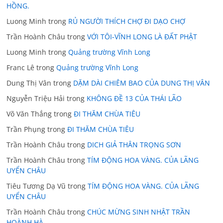
HỒNG.
Luong Minh
trong
RỦ NGƯỜI THÍCH CHỢ ĐI DẠO CHỢ
Trần Hoành Châu
trong
VỚI TÔI-VĨNH LONG LÀ ĐẤT PHẬT
Luong Minh
trong
Quảng trường Vĩnh Long
Franc Lê
trong
Quảng trường Vĩnh Long
Dung Thị Vân
trong
DẶM DÀI CHIÊM BAO CỦA DUNG THỊ VÂN
Nguyễn Triệu Hải
trong
KHÔNG ĐỀ 13 CỦA THÁI LÃO
Võ Văn Thắng
trong
ĐI THĂM CHÙA TIÊU
Trần Phụng
trong
ĐI THĂM CHÙA TIÊU
Trần Hoành Châu
trong
DICH GIẢ THÂN TRỌNG SƠN
Trần Hoành Châu
trong
TÍM ĐỘNG HOA VÀNG. CỦA LÃNG
UYỂN CHÂU
Tiêu Tương Dạ Vũ
trong
TÍM ĐỘNG HOA VÀNG. CỦA LÃNG
UYỂN CHÂU
Trần Hoành Châu
trong
CHÚC MỪNG SINH NHẬT TRẦN
HOÀNH HÀ