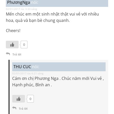
PhươngNga
nói:
02/01/2017 lúc 3:33 sáng
Mến chúc em một sinh nhật thật vui vẻ với nhiều
hoa, quà và bạn bè chung quanh.
Cheers!
0
Trả lời
THU CUC
nói:
02/01/2017 lúc 6:21 sáng
Cám ơn chị Phương Nga . Chúc năm mới Vui vẻ ,
Hạnh phúc, Bình an .
0
Trả lời