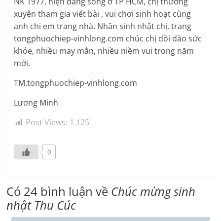
NK 1977, hiện đang sống ở TP HCM, chị thường
xuyên tham gia viết bài , vui chơi sinh hoạt cùng
anh chi em trang nhà. Nhân sinh nhật chị, trang
tongphuochiep-vinhlong.com chúc chị dồi dào sức
khỏe, nhiều may mắn, nhiều niềm vui trong năm
mới.
TM.tongphuochiep-vinhlong.com
Lương Minh
Post Views:
1.125
0
Có 24 bình luận về
Chúc mừng sinh
nhật Thu Cúc