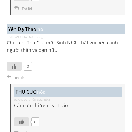
Trả lời
Yên Dạ Thảo
nói:
02/01/2017 lúc 6:16 sáng
Chúc chị Thu Cúc một Sinh Nhật thật vui bên cạnh
người thân và bạn hữu!
0
Trả lời
THU CUC
nói:
02/01/2017 lúc 8:32 sáng
Cám ơn chị Yên Dạ Thảo .!
0