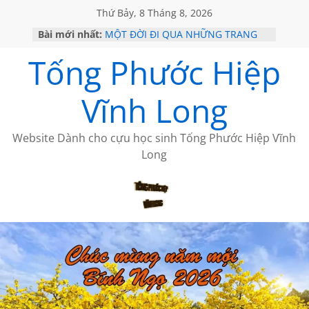
Thứ Bảy, 8 Tháng 8, 2026
Bài mới nhất:
MỘT ĐỜI ĐI QUA NHỮNG TRANG
SÁCH
Tống Phước Hiệp
KHÔNG ĐỀ 19 CỦA THÁI LÃO
CHÙM THƠ CỦA BÍCH HÀ
GIÃ TỪ ĐÀ LẠT của ANTH ĐOÀN
Vĩnh Long
HỌC SỬ HỒI XƯA
Website Dành cho cựu học sinh Tống Phước Hiệp Vĩnh
Long