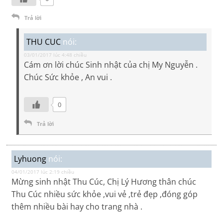
Trả lời
THU CUC
nói:
03/01/2017 lúc 4:48 chiều
Cám ơn lời chúc Sinh nhật của chị My Nguyễn .
Chúc Sức khỏe , An vui .
0
Trả lời
Lyhuong
nói:
04/01/2017 lúc 2:19 chiều
Mừng sinh nhật Thu Cúc, Chị Lý Hương thân chúc
Thu Cúc nhiều sức khỏe ,vui vẻ ,trẻ đẹp ,đóng góp
thêm nhiều bài hay cho trang nhà .