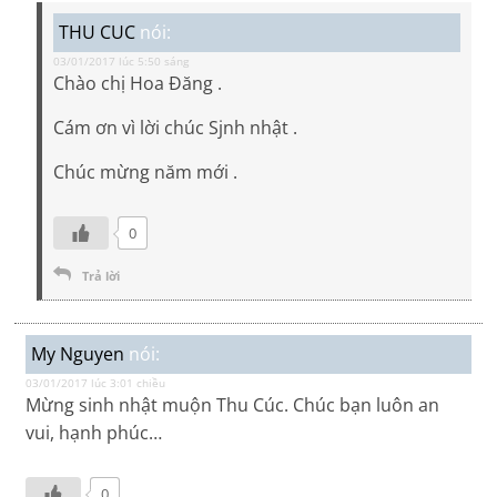
THU CUC
nói:
03/01/2017 lúc 5:50 sáng
Chào chị Hoa Đăng .
Cám ơn vì lời chúc Sjnh nhật .
Chúc mừng năm mới .
0
Trả lời
My Nguyen
nói:
03/01/2017 lúc 3:01 chiều
Mừng sinh nhật muộn Thu Cúc. Chúc bạn luôn an
vui, hạnh phúc…
0