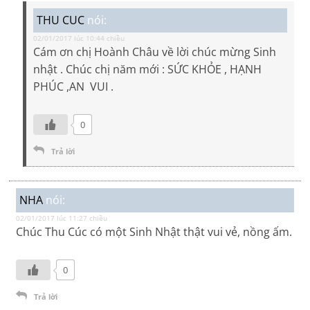
THU CUC
nói:
02/01/2017 lúc 10:44 chiều
Cám ơn chị Hoành Châu về lời chúc mừng Sinh
nhật . Chúc chị năm mới : SỨC KHỎE , HẠNH
PHÚC ,AN VUI .
0
Trả lời
NHA
nói:
02/01/2017 lúc 11:27 chiều
Chúc Thu Cúc có một Sinh Nhật thật vui vẻ, nồng ấm.
0
Trả lời