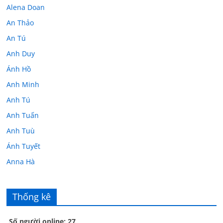
Alena Doan
An Thảo
An Tú
Anh Duy
Ánh Hồ
Anh Minh
Anh Tú
Anh Tuấn
Anh Tuù
Ánh Tuyết
Anna Hà
Anth Đoàn
Âu Tú Vân
Thống kê
Bác sĩ Hoa
Số người online: 27