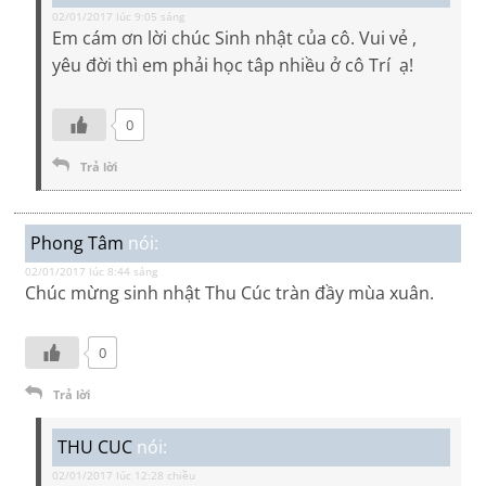
02/01/2017 lúc 9:05 sáng
Em cám ơn lời chúc Sinh nhật của cô. Vui vẻ ,
yêu đời thì em phải học tâp nhiều ở cô Trí ạ!
0
Trả lời
Phong Tâm
nói:
02/01/2017 lúc 8:44 sáng
Chúc mừng sinh nhật Thu Cúc tràn đầy mùa xuân.
0
Trả lời
THU CUC
nói:
02/01/2017 lúc 12:28 chiều