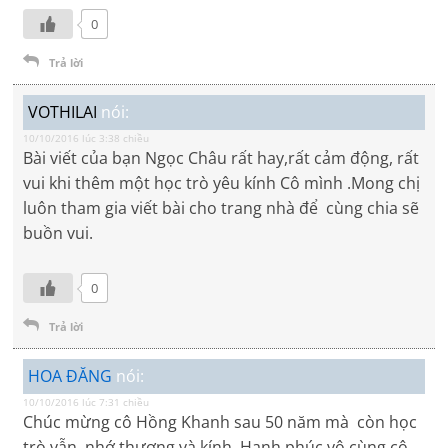
0
Trả lời
VOTHILAI
nói:
10/10/2016 lúc 3:38 chiều
Bài viết của bạn Ngọc Châu rất hay,rất cảm động, rất
vui khi thêm một học trò yêu kính Cô mình .Mong chị
luôn tham gia viết bài cho trang nhà để cùng chia sẽ
buồn vui.
0
Trả lời
HOA ĐĂNG
nói:
10/10/2016 lúc 7:31 chiều
Chúc mừng cô Hồng Khanh sau 50 năm mà còn học
trò vẫn nhớ,thương và kính. Hạnh phúc vô cùng cô