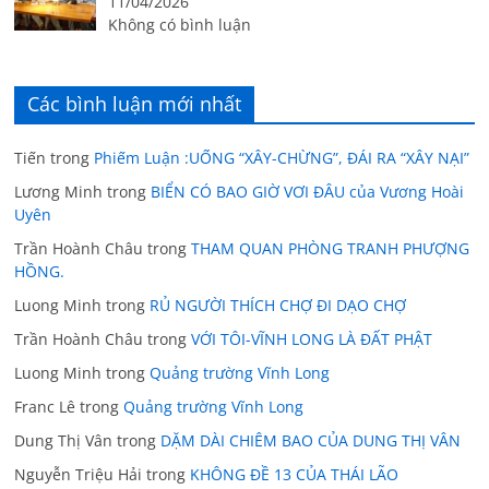
11/04/2026
Không có bình luận
Các bình luận mới nhất
Tiến
trong
Phiếm Luận :UỐNG “XÂY-CHỪNG”, ĐÁI RA “XÂY NẠI”
Lương Minh
trong
BIỂN CÓ BAO GIỜ VƠI ĐÂU của Vương Hoài
Uyên
Trần Hoành Châu
trong
THAM QUAN PHÒNG TRANH PHƯỢNG
HỒNG.
Luong Minh
trong
RỦ NGƯỜI THÍCH CHỢ ĐI DẠO CHỢ
Trần Hoành Châu
trong
VỚI TÔI-VĨNH LONG LÀ ĐẤT PHẬT
Luong Minh
trong
Quảng trường Vĩnh Long
Franc Lê
trong
Quảng trường Vĩnh Long
Dung Thị Vân
trong
DẶM DÀI CHIÊM BAO CỦA DUNG THỊ VÂN
Nguyễn Triệu Hải
trong
KHÔNG ĐỀ 13 CỦA THÁI LÃO