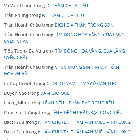
Võ Văn Thắng
trong
ĐI THĂM CHÙA TIÊU
Trần Phụng
trong
ĐI THĂM CHÙA TIÊU
Trần Hoành Châu
trong
DICH GIẢ THÂN TRỌNG SƠN
Trần Hoành Châu
trong
TÍM ĐỘNG HOA VÀNG. CỦA LÃNG
UYỂN CHÂU
Tiêu Tương Dạ Vũ
trong
TÍM ĐỘNG HOA VÀNG. CỦA LÃNG
UYỂN CHÂU
Trần Hoành Châu
trong
CHÚC MỪNG SINH NHẬT TRẦN
HOÀNH HÀ
Ly Duy Huynh
trong
CHOL CHNAM THMAY ở CẦN THƠ
Duyen Cao
trong
ĐÁM GIỖ QUÊ
Luong Minh
trong
LÊNH ĐÊNH PHẬN BẠC RONG RÊU
Phan Cát Tường
trong
LÊNH ĐÊNH PHẬN BẠC RONG RÊU
Bacsi Suu
trong
NHÂN CHUYẾN THĂM VĂN MIẾU VĨNH LONG
Bacsi Suu
trong
NHÂN CHUYẾN THĂM VĂN MIẾU VĨNH LONG