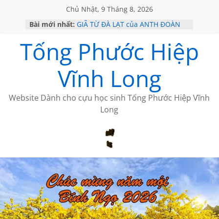
Chủ Nhật, 9 Tháng 8, 2026
Bài mới nhất:
GIÃ TỪ ĐÀ LẠT của ANTH ĐOÀN
SÀI GÒN – HÒN NGỌC VIỄN ĐÔNG
Tống Phước Hiệp
KHÔNG ĐỀ 20 CỦA THÁI LÃO
KHÔNG ĐỀ 19 CỦA THÁI LÃO
CHÙM THƠ CỦA BÍCH HÀ
Vĩnh Long
Website Dành cho cựu học sinh Tống Phước Hiệp Vĩnh
Long