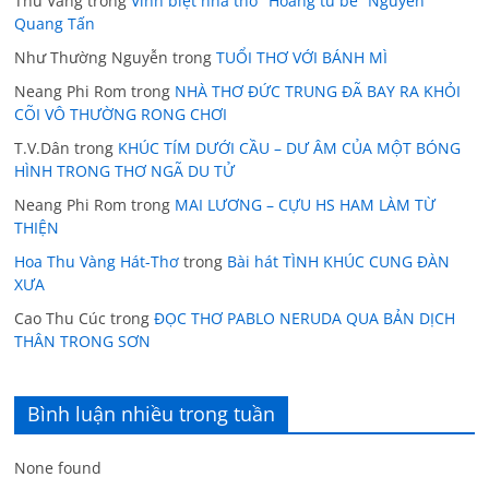
Thu Vàng
trong
Vĩnh biệt nhà thơ “Hoàng tử bé” Nguyễn
Quang Tấn
Như Thường Nguyễn
trong
TUỔI THƠ VỚI BÁNH MÌ
Neang Phi Rom
trong
NHÀ THƠ ĐỨC TRUNG ĐÃ BAY RA KHỎI
CÕI VÔ THƯỜNG RONG CHƠI
T.V.Dân
trong
KHÚC TÍM DƯỚI CẦU – DƯ ÂM CỦA MỘT BÓNG
HÌNH TRONG THƠ NGÃ DU TỬ
Neang Phi Rom
trong
MAI LƯƠNG – CỰU HS HAM LÀM TỪ
THIỆN
Hoa Thu Vàng Hát-Thơ
trong
Bài hát TÌNH KHÚC CUNG ĐÀN
XƯA
Cao Thu Cúc
trong
ĐỌC THƠ PABLO NERUDA QUA BẢN DỊCH
THÂN TRONG SƠN
Bình luận nhiều trong tuần
None found