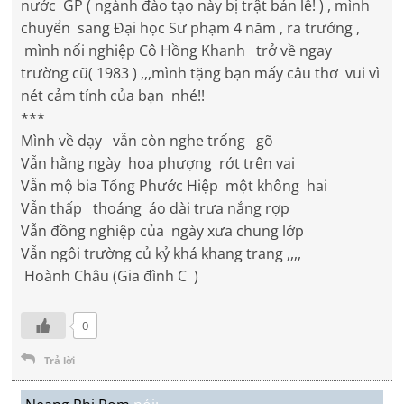
nước GP ( ngành đào tạo này bị trật bản lề! ) , mình
chuyển sang Đại học Sư phạm 4 năm , ra trướng ,
mình nối nghiệp Cô Hồng Khanh trở về ngay
trường cũ( 1983 ) ,,,mình tặng bạn mấy câu thơ vui vì
nét cảm tính của bạn nhé!!
***
Mình về dạy vẫn còn nghe trống gõ
Vẫn hằng ngày hoa phượng rớt trên vai
Vẫn mộ bia Tống Phước Hiệp một không hai
Vẫn thấp thoáng áo dài trưa nắng rợp
Vẫn đồng nghiệp của ngày xưa chung lớp
Vẫn ngôi trường củ kỷ khá khang trang ,,,,
Hoành Châu (Gia đình C )
0
Trả lời