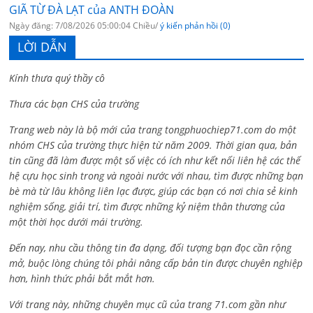
GIÃ TỪ ĐÀ LẠT của ANTH ĐOÀN
Ngày đăng: 7/08/2026 05:00:04 Chiều/
ý kiến phản hồi (0)
LỜI DẪN
Kính thưa quý thầy cô
Thưa các bạn CHS của trường
Trang web này là bộ mới của trang tongphuochiep71.com do một
nhóm CHS của trường thực hiện từ năm 2009. Thời gian qua, bản
tin cũng đã làm được một số việc có ích như kết nối liên hệ các thế
hệ cựu học sinh trong và ngoài nước với nhau, tìm được những bạn
bè mà từ lâu không liên lạc được, giúp các bạn có nơi chia sẻ kinh
nghiệm sống, giải trí, tìm được những kỷ niệm thân thương của
một thời học dưới mái trường.
Đến nay, nhu cầu thông tin đa dạng, đối tượng bạn đọc cần rộng
mở, buộc lòng chúng tôi phải nâng cấp bản tin được chuyên nghiệp
hơn, hình thức phải bắt mắt hơn.
Với trang này, những chuyên mục cũ của trang 71.com gần như