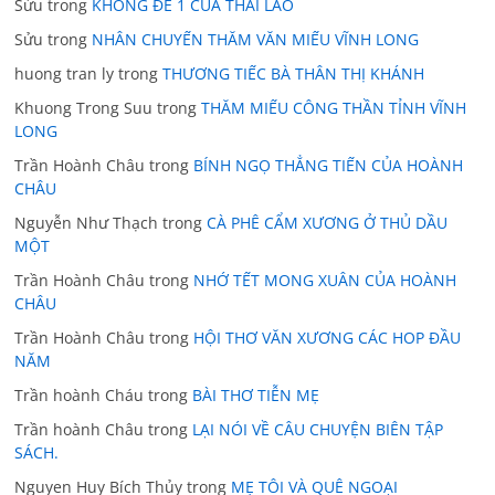
Sửu
trong
KHÔNG ĐỀ 1 CỦA THÁI LÃO
Sửu
trong
NHÂN CHUYẾN THĂM VĂN MIẾU VĨNH LONG
huong tran ly
trong
THƯƠNG TIẾC BÀ THÂN THỊ KHÁNH
Khuong Trong Suu
trong
THĂM MIẾU CÔNG THẦN TỈNH VĨNH
LONG
Trần Hoành Châu
trong
BÍNH NGỌ THẲNG TIẾN CỦA HOÀNH
CHÂU
Nguyễn Như Thạch
trong
CÀ PHÊ CẨM XƯƠNG Ở THỦ DẦU
MỘT
Trần Hoành Châu
trong
NHỚ TẾT MONG XUÂN CỦA HOÀNH
CHÂU
Trần Hoành Châu
trong
HỘI THƠ VĂN XƯƠNG CÁC HOP ĐẦU
NĂM
Trần hoành Cháu
trong
BÀI THƠ TIỄN MẸ
Trần hoành Châu
trong
LẠI NÓI VỀ CÂU CHUYỆN BIÊN TẬP
SÁCH.
Nguyen Huy Bích Thủy
trong
MẸ TÔI VÀ QUÊ NGOẠI