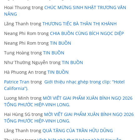
Hoai Thuong
trong
CHÚC MỪNG SINH NHẬT TRƯƠNG VĂN
NĂNG
Lãng Thanh
trong
THƯƠNG TIẾC BÀ THÂN THỊ KHÁNH
Neang Phi Rom
trong
CHIA BUỒN CÙNG BÍCH NGỌC DIỆP
Neang Phi Rom
trong
TIN BUỒN
Tung Hoàng
trong
TIN BUỒN
Như Thường Nguyễn
trong
TIN BUỒN
Hà Phuong An
trong
TIN BUỒN
Patrice Tran
trong
Giới thiệu nhạc ghép trong clip: “Hotel
California”).
Luong Minh
trong
MỜI VIẾT GIAI PHẨM XUÂN BÍNH NGỌ 2026
TỐNG PHƯỚC HIỆP-VINH LONG.
Hai Hùng SG
trong
MỜI VIẾT GIAI PHẨM XUÂN BÍNH NGỌ 2026
TỐNG PHƯỚC HIỆP-VINH LONG.
Lãng Thanh
trong
QUÀ TẶNG CỦA TRẦN HỮU DŨNG