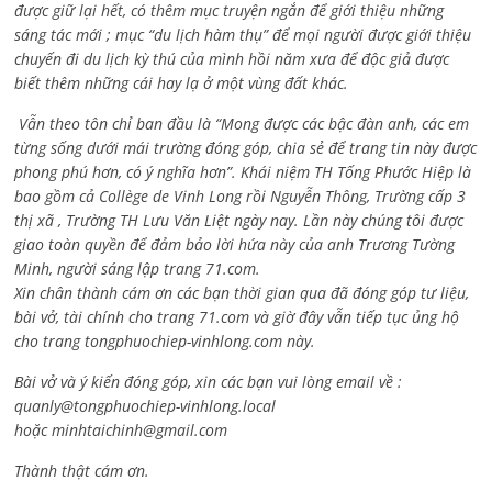
được giữ lại hết, có thêm mục truyện ngắn để giới thiệu những
sáng tác mới ; mục “du lịch hàm thụ” để mọi người được giới thiệu
chuyến đi du lịch kỳ thú của mình hồi năm xưa để độc giả được
biết thêm những cái hay lạ ở một vùng đất khác.
Vẫn theo tôn chỉ ban đầu là “Mong được các bậc đàn anh, các em
từng sống dưới mái trường đóng góp, chia sẻ để trang tin này được
phong phú hơn, có ý nghĩa hơn”. Khái niệm TH Tống Phước Hiệp là
bao gồm cả
Collège de Vinh Long rồi Nguyễn Thông,
Trường cấp 3
thị xã , Trường TH Lưu Văn Liệt ngày nay. Lần này chúng tôi được
giao toàn quyền để đảm bảo lời hứa này của anh Trương Tường
Minh, người sáng lập trang 71.com.
Xin chân thành cám ơn các bạn thời gian qua đã đóng góp tư liệu,
bài vở, tài chính cho trang 71.com và giờ đây vẫn tiếp tục ủng hộ
cho trang tongphuochiep-vinhlong.com này.
Bài vở và ý kiến đóng góp, xin các bạn vui lòng email về :
quanly@tongphuochiep-vinhlong.local
hoặc
minhtaichinh@gmail.com
Thành thật cám ơn.