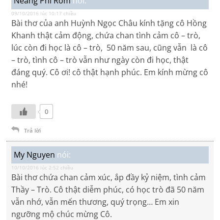
Neang Phi Rom
nói:
09/10/2016 lúc 10:17 chiều
Bài thơ của anh Huỳnh Ngọc Châu kính tặng cô Hồng
Khanh thật cảm động, chứa chan tình cảm cô – trò,
lúc còn đi học là cô – trò, 50 năm sau, cũng vẫn là cô
– trò, tình cô – trò vẫn như ngày còn đi học, thật
đáng quý. Cô ơi! cô thật hạnh phúc. Em kính mừng cô
nhé!
0
Trả lời
My Nguyen
nói:
10/10/2016 lúc 2:52 chiều
Bài thơ chứa chan cảm xúc, ắp đầy kỷ niệm, tình cảm
Thầy – Trò. Cô thật diễm phúc, có học trò đã 50 năm
vẫn nhớ, vẫn mến thương, quý trọng… Em xin
ngưỡng mộ chúc mừng Cô.