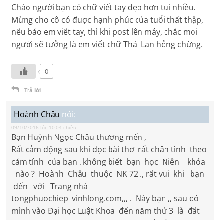
Chào người bạn có chữ viết tay đẹp hơn tui nhiều.
Mừng cho cô có được hạnh phúc của tuổi thất thập,
nếu bảo em viết tay, thì khi post lên máy, chắc mọi
người sẽ tưởng là em viết chữ Thái Lan hỏng chừng.
0
Trả lời
Hoành Châu
nói:
09/10/2016 lúc 10:04 chiều
Bạn Huỳnh Ngọc Châu thương mến ,
Rất cảm động sau khi đọc bài thơ rất chân tình theo
cảm tính của bạn , không biết bạn học Niên khóa
nào ? Hoành Châu thuộc NK 72 ., rất vui khi bạn
đến với Trang nhà
tongphuochiep_vinhlong.com,,, . Này bạn ,, sau đó
mình vào Đại học Luật Khoa đến năm thứ 3 là đất