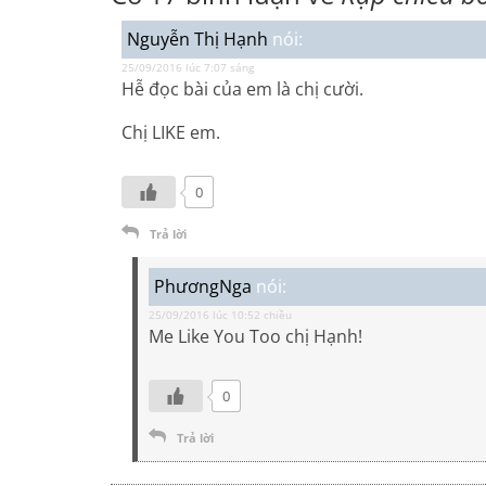
Nguyễn Thị Hạnh
nói:
25/09/2016 lúc 7:07 sáng
Hễ đọc bài của em là chị cười.
Chị LIKE em.
0
Trả lời
PhươngNga
nói:
25/09/2016 lúc 10:52 chiều
Me Like You Too chị Hạnh!
0
Trả lời