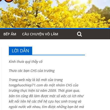
BẾP ẤM
CÂU CHUYỆN VÕ LÂM
LỜI DẪN
Kính thưa quý thầy cô
Thưa các bạn CHS của trường
Trang web này là bộ mới của trang
tongphuochiep71.com do một nhóm CHS của
trường thực hiện từ năm 2009. Thời gian qua,
bản tin cũng đã làm được một số việc có ích như
kết nối liên hệ các thế hệ cựu học sinh trong và
ngoài nước với nhau, tìm được những bạn bè mà