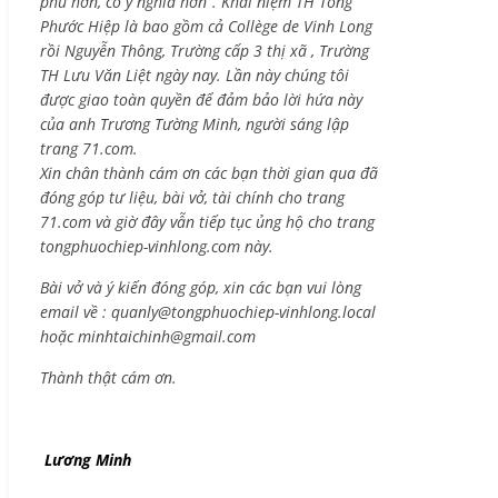
phú hơn, có ý nghĩa hơn”. Khái niệm TH Tống
Phước Hiệp là bao gồm cả
Collège de Vinh Long
rồi Nguyễn Thông,
Trường cấp 3 thị xã , Trường
TH Lưu Văn Liệt ngày nay. Lần này chúng tôi
được giao toàn quyền để đảm bảo lời hứa này
của anh Trương Tường Minh, người sáng lập
trang 71.com.
Xin chân thành cám ơn các bạn thời gian qua đã
đóng góp tư liệu, bài vở, tài chính cho trang
71.com và giờ đây vẫn tiếp tục ủng hộ cho trang
tongphuochiep-vinhlong.com này.
Bài vở và ý kiến đóng góp, xin các bạn vui lòng
email về :
quanly@tongphuochiep-vinhlong.local
hoặc
minhtaichinh@gmail.com
Thành thật cám ơn.
Lương Minh