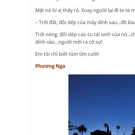
Mặt nó bí xị thấy rỏ. Xoay người lại đi te t
– Trời đất, đôi dép của mầy dính sau…đít kìa
Trời nóng, đôi dép cao su tái sinh của nó…c
dính vào…người mới ra cớ sự!
Em tôi chỉ biết tủm tỉm cười!
Phương Nga