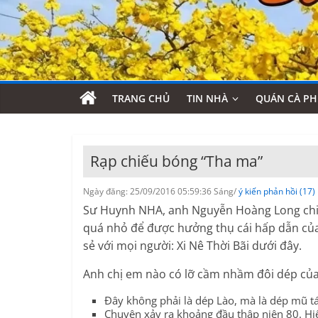
TRANG CHỦ
TIN NHÀ
QUÁN CÀ PH
Rạp chiếu bóng “Tha ma”
Ngày đăng: 25/09/2016 05:59:36 Sáng/
ý kiến phản hồi (17)
Sư Huynh NHA, anh Nguyễn Hoàng Long chia s
quá nhỏ để được hưởng thụ cái hấp dẫn của
sẻ với mọi người: Xi Nê Thời Bãi dưới đây.
Anh chị em nào có lỡ cầm nhầm đôi dép của t
Đây không phải là dép Lào, mà là dép mũ tái
Chuyện xảy ra khoảng đầu thập niên 80. Hiệ