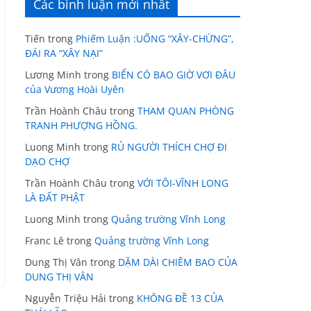
Các bình luận mới nhất
Tiến
trong
Phiếm Luận :UỐNG “XÂY-CHỪNG”,
ĐÁI RA “XÂY NẠI”
Lương Minh
trong
BIỂN CÓ BAO GIỜ VƠI ĐÂU
của Vương Hoài Uyên
Trần Hoành Châu
trong
THAM QUAN PHÒNG
TRANH PHƯỢNG HỒNG.
Luong Minh
trong
RỦ NGƯỜI THÍCH CHỢ ĐI
DẠO CHỢ
Trần Hoành Châu
trong
VỚI TÔI-VĨNH LONG
LÀ ĐẤT PHẬT
Luong Minh
trong
Quảng trường Vĩnh Long
Franc Lê
trong
Quảng trường Vĩnh Long
Dung Thị Vân
trong
DẶM DÀI CHIÊM BAO CỦA
DUNG THỊ VÂN
Nguyễn Triệu Hải
trong
KHÔNG ĐỀ 13 CỦA