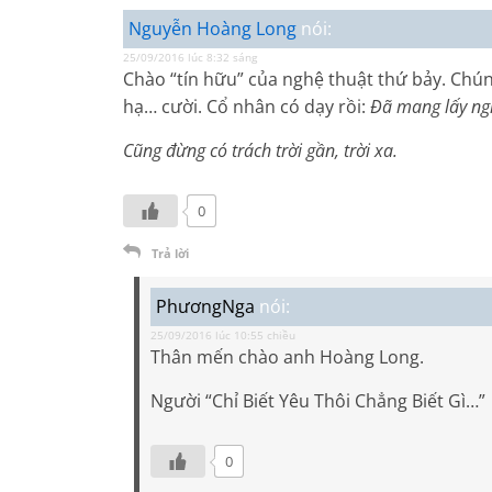
Nguyễn Hoàng Long
nói:
25/09/2016 lúc 8:32 sáng
Chào “tín hữu” của nghệ thuật thứ bảy. Chú
hạ… cười. Cổ nhân có dạy rồi:
Đã mang lấy ng
Cũng đừng có trách trời gần, trời xa.
0
Trả lời
PhươngNga
nói:
25/09/2016 lúc 10:55 chiều
Thân mến chào anh Hoàng Long.
Người “Chỉ Biết Yêu Thôi Chẳng Biết Gì…”
0