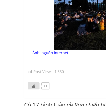
Ảnh: nguồn internet
Post Views:
1.350
+1
Có 17 bình luận về
Rạp chiếu b