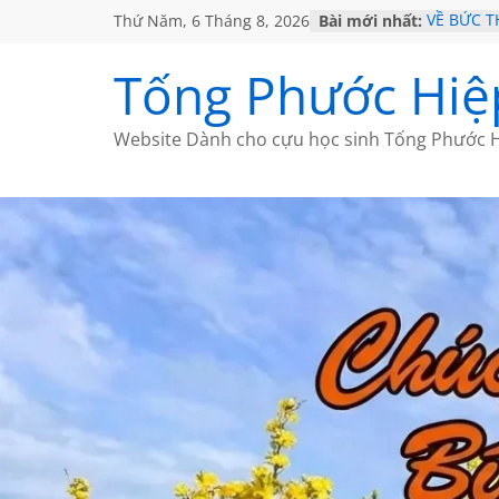
Thứ Năm, 6 Tháng 8, 2026
Bài mới nhất:
VỀ BỨC 
GẶP Ở M
HỌC SỬ 
Tống Phước Hiệ
MỘT ĐỜI
SÁCH
BẤT CHỢ
Website Dành cho cựu học sinh Tống Phước H
CÀ PHÊ 