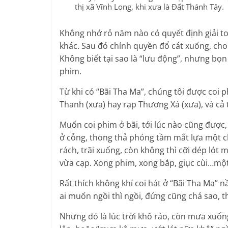
thị xã Vĩnh Long, khi xưa là Đất Thánh Tây.
Không nhớ rỏ năm nào có quyết định giải to
khác. Sau đó chính quyền đổ cát xuống, cho 
Không biết tại sao là “lưu động”, nhưng bọn 
phim.
Từ khi có “Bãi Tha Ma”, chúng tôi được coi 
Thanh (xưa) hay rạp Thương Xá (xưa), và cả
Muốn coi phim ở bãi, tới lúc nào cũng được,
ở cỗng, thong thả phóng tầm mắt lựa một ch
rách, trãi xuống, còn không thì cỡi dép lót 
vừa cạp. Xong phim, xong bắp, giục cùi…một c
Rất thích không khí coi hát ở “Bãi Tha Ma” 
ai muốn ngồi thì ngồi, đứng cũng chả sao, 
Nhưng đó là lúc trời khô ráo, còn mưa xuố