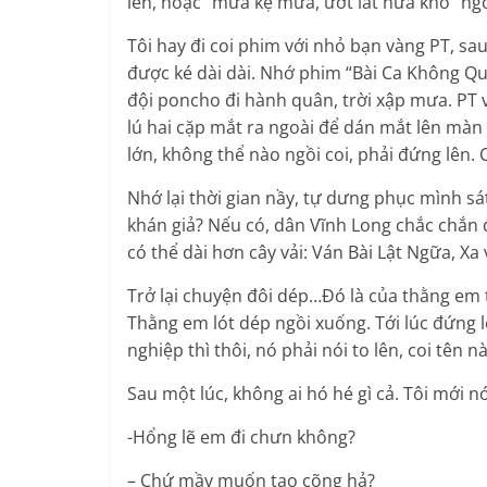
lên, hoặc “mưa kệ mưa, ướt lát nữa khô” ngồi
Tôi hay đi coi phim với nhỏ bạn vàng PT, sau
được ké dài dài. Nhớ phim “Bài Ca Không Qu
đội poncho đi hành quân, trời xập mưa. PT v
lú hai cặp mắt ra ngoài để dán mắt lên màn
lớn, không thể nào ngồi coi, phải đứng lên.
Nhớ lại thời gian nầy, tự dưng phục mình sát
khán giả? Nếu có, dân Vĩnh Long chắc chắn đo
có thể dài hơn cây vải: Ván Bài Lật Ngữa, 
Trở lại chuyện đôi dép…Đó là của thằng em t
Thằng em lót dép ngồi xuống. Tới lúc đứng 
nghiệp thì thôi, nó phải nói to lên, coi tên
Sau một lúc, không ai hó hé gì cả. Tôi mới nó
-Hổng lẽ em đi chưn không?
– Chứ mầy muốn tao cõng hả?