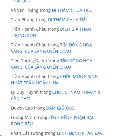
THÁI LÃO
Võ Văn Thắng
trong
ĐI THĂM CHÙA TIÊU
Trần Phụng
trong
ĐI THĂM CHÙA TIÊU
Trần Hoành Châu
trong
DICH GIẢ THÂN
TRỌNG SƠN
Trần Hoành Châu
trong
TÍM ĐỘNG HOA
VÀNG. CỦA LÃNG UYỂN CHÂU
Tiêu Tương Dạ Vũ
trong
TÍM ĐỘNG HOA
VÀNG. CỦA LÃNG UYỂN CHÂU
Trần Hoành Châu
trong
CHÚC MỪNG SINH
NHẬT TRẦN HOÀNH HÀ
Ly Duy Huynh
trong
CHOL CHNAM THMAY ở
CẦN THƠ
Duyen Cao
trong
ĐÁM GIỖ QUÊ
Luong Minh
trong
LÊNH ĐÊNH PHẬN BẠC
RONG RÊU
Phan Cát Tường
trong
LÊNH ĐÊNH PHẬN BẠC