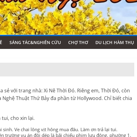
Ê
SÁNG TÁC&NGHIÊN CỨU
CHỢ THƠ
DU LỊCH HÀM THỤ
ẻ với trang nhà: Xi Nê Thời Đó. Riêng em, Thời Đó, còn
 Nghệ Thuật Thứ Bảy đa phần từ Hollywood. Chỉ biết chia
ui, cho xin lại.
 sinh. Ve chai lông vịt hông mua đâu. Làm ơn trả lại tui.
n trường vụ án đôi dép là bãi chiếu phim lưu động, phường 1,