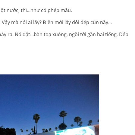
e một nước, thì…như có phép mầu.
. Vậy mà nói ai lấy? Điên mới lấy đôi dép cùn nầy…
hảy ra. Nó đặt…bàn toạ xuống, ngồi tới gần hai tiếng. Dép