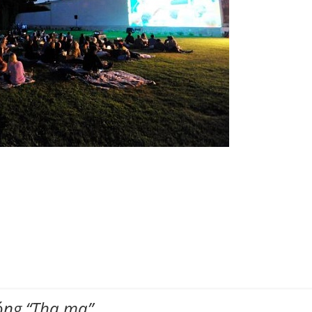
óng “Tha ma”