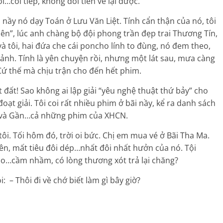
…coi tiếp, không đòi tiền vé lại được.
 nầy nó dạy Toán ở Lưu Văn Liệt. Tính cẩn thận của nó, tôi
ên”, lúc anh chàng bộ đội phong trần đẹp trai Thương Tín,
à tôi, hai đứa che cái poncho lính to đùng, nó đem theo,
 ảnh. Tính là yên chuyện rồi, nhưng một lát sau, mưa càng
 Cứ thế mà chịu trận cho đến hết phim.
 đất! Sao không ai lập giải “yêu nghệ thuật thứ bảy” cho
ạt giải. Tôi coi rất nhiều phim ở bãi nầy, kể ra danh sách
Xa và Gần…cả những phim của XHCN.
ôi. Tối hôm đó, trời oi bức. Chị em mua vé ở Bãi Tha Ma.
lên, mất tiêu đôi dép…nhất đôi nhất hưởn của nó. Tội
 nào…cầm nhầm, có lòng thương xót trả lại chăng?
i: – Thôi đi về chớ biết làm gì bây giờ?