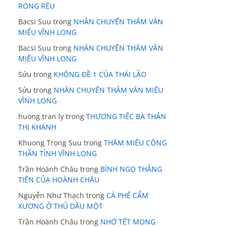
RONG RÊU
Bacsi Suu
trong
NHÂN CHUYẾN THĂM VĂN
MIẾU VĨNH LONG
Bacsi Suu
trong
NHÂN CHUYẾN THĂM VĂN
MIẾU VĨNH LONG
Sửu
trong
KHÔNG ĐỀ 1 CỦA THÁI LÃO
Sửu
trong
NHÂN CHUYẾN THĂM VĂN MIẾU
VĨNH LONG
huong tran ly
trong
THƯƠNG TIẾC BÀ THÂN
THỊ KHÁNH
Khuong Trong Suu
trong
THĂM MIẾU CÔNG
THẦN TỈNH VĨNH LONG
Trần Hoành Châu
trong
BÍNH NGỌ THẲNG
TIẾN CỦA HOÀNH CHÂU
Nguyễn Như Thạch
trong
CÀ PHÊ CẨM
XƯƠNG Ở THỦ DẦU MỘT
Trần Hoành Châu
trong
NHỚ TẾT MONG