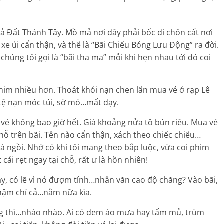
ả Đất Thánh Tây. Mồ mả nơi đây phải bốc đi chôn cất nơi
xe ủi cẩn thận, và thế là “Bãi Chiếu Bóng Lưu Động” ra đời.
chúng tôi gọi là “bãi tha ma” mỗi khi hẹn nhau tới đó coi
phim nhiều hơn. Thoát khỏi nạn chen lấn mua vé ở rạp Lê
 tệ nạn móc túi, sờ mó…mất dạy.
 vé không bao giờ hết. Giá khoảng nửa tô bún riêu. Mua vé
ỗ trên bãi. Tên nào cẩn thận, xách theo chiếc chiếu…
mà ngồi. Nhớ có khi tôi mang theo bắp luộc, vừa coi phim
ái rẹt ngay tại chỗ, rất ư là hồn nhiên!
nầy, có lẽ vì nó đượm tính…nhân văn cao độ chăng? Vào bãi,
thậm chí cả…nằm nữa kìa.
ng thì…nháo nhào. Ai có đem áo mưa hay tấm mủ, trùm