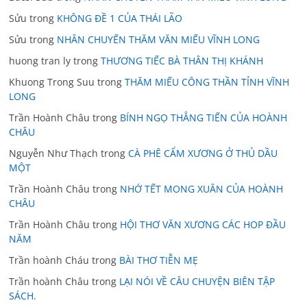
Sửu
trong
KHÔNG ĐỀ 1 CỦA THÁI LÃO
Sửu
trong
NHÂN CHUYẾN THĂM VĂN MIẾU VĨNH LONG
huong tran ly
trong
THƯƠNG TIẾC BÀ THÂN THỊ KHÁNH
Khuong Trong Suu
trong
THĂM MIẾU CÔNG THẦN TỈNH VĨNH
LONG
Trần Hoành Châu
trong
BÍNH NGỌ THẲNG TIẾN CỦA HOÀNH
CHÂU
Nguyễn Như Thạch
trong
CÀ PHÊ CẨM XƯƠNG Ở THỦ DẦU
MỘT
Trần Hoành Châu
trong
NHỚ TẾT MONG XUÂN CỦA HOÀNH
CHÂU
Trần Hoành Châu
trong
HỘI THƠ VĂN XƯƠNG CÁC HOP ĐẦU
NĂM
Trần hoành Cháu
trong
BÀI THƠ TIỄN MẸ
Trần hoành Châu
trong
LẠI NÓI VỀ CÂU CHUYỆN BIÊN TẬP
SÁCH.