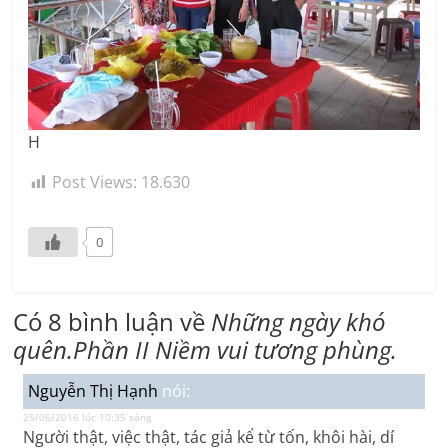
H
Post Views:
18.630
0
Có 8 bình luận về
Những ngày khó
quên.Phần II Niềm vui tương phùng.
Nguyễn Thị Hạnh
nói:
25/06/2016 lúc 10:35 sáng
Người thật, việc thật, tác giả kể từ tốn, khôi hài, dí