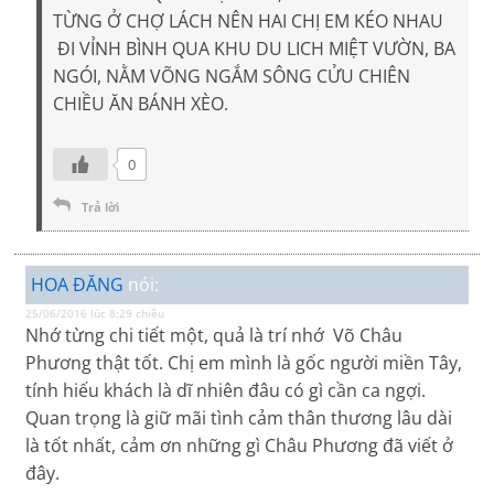
TỪNG Ở CHỢ LÁCH NÊN HAI CHỊ EM KÉO NHAU
ĐI VỈNH BÌNH QUA KHU DU LICH MIỆT VƯỜN, BA
NGÓI, NẰM VÕNG NGẮM SÔNG CỬU CHIÊN
CHIỀU ĂN BÁNH XÈO.
0
Trả lời
HOA ĐĂNG
nói:
25/06/2016 lúc 8:29 chiều
Nhớ từng chi tiết một, quả là trí nhớ Võ Châu
Phương thật tốt. Chị em mình là gốc người miền Tây,
tính hiếu khách là dĩ nhiên đâu có gì cần ca ngợi.
Quan trọng là giữ mãi tình cảm thân thương lâu dài
là tốt nhất, cảm ơn những gì Châu Phương đã viết ở
đây.