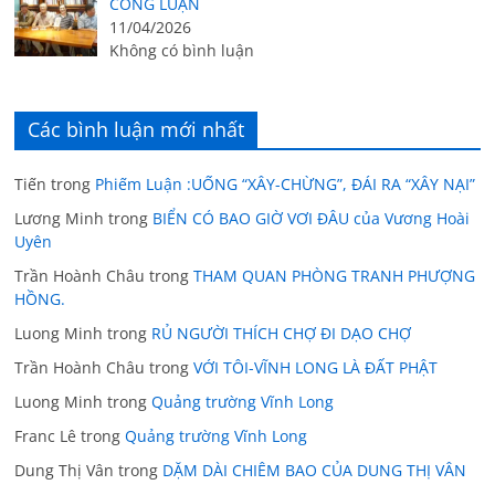
CÔNG LUẬN
11/04/2026
Không có bình luận
Các bình luận mới nhất
Tiến
trong
Phiếm Luận :UỐNG “XÂY-CHỪNG”, ĐÁI RA “XÂY NẠI”
Lương Minh
trong
BIỂN CÓ BAO GIỜ VƠI ĐÂU của Vương Hoài
Uyên
Trần Hoành Châu
trong
THAM QUAN PHÒNG TRANH PHƯỢNG
HỒNG.
Luong Minh
trong
RỦ NGƯỜI THÍCH CHỢ ĐI DẠO CHỢ
Trần Hoành Châu
trong
VỚI TÔI-VĨNH LONG LÀ ĐẤT PHẬT
Luong Minh
trong
Quảng trường Vĩnh Long
Franc Lê
trong
Quảng trường Vĩnh Long
Dung Thị Vân
trong
DẶM DÀI CHIÊM BAO CỦA DUNG THỊ VÂN