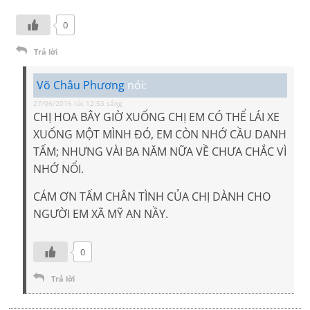
0
Trả lời
Võ Châu Phương
nói:
27/06/2016 lúc 12:53 sáng
CHỊ HOA BÂY GIỜ XUỐNG CHỊ EM CÓ THỂ LÁI XE
XUỐNG MỘT MÌNH ĐÓ, EM CÒN NHỚ CẦU DANH
TẤM; NHƯNG VÀI BA NĂM NỮA VỀ CHƯA CHẮC VÌ
NHỚ NỔI.
CÁM ƠN TẤM CHÂN TÌNH CỦA CHỊ DÀNH CHO
NGƯỜI EM XÃ MỸ AN NẦY.
0
Trả lời