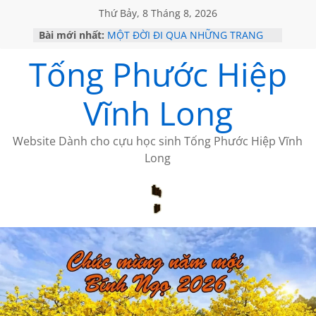
Thứ Bảy, 8 Tháng 8, 2026
Bài mới nhất:
MỘT ĐỜI ĐI QUA NHỮNG TRANG
SÁCH
Tống Phước Hiệp
KHÔNG ĐỀ 19 CỦA THÁI LÃO
CHÙM THƠ CỦA BÍCH HÀ
GIÃ TỪ ĐÀ LẠT của ANTH ĐOÀN
Vĩnh Long
HỌC SỬ HỒI XƯA
Website Dành cho cựu học sinh Tống Phước Hiệp Vĩnh
Long