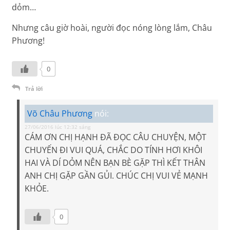
dỏm…
Nhưng câu giờ hoài, người đọc nóng lòng lắm, Châu
Phương!
0
Trả lời
Võ Châu Phương
nói:
27/06/2016 lúc 12:32 sáng
CÁM ƠN CHỊ HẠNH ĐÃ ĐỌC CÂU CHUYỆN, MỘT
CHUYẾN ĐI VUI QUÁ, CHẮC DO TÍNH HƠI KHÔI
HAI VÀ DÍ DỎM NÊN BẠN BÈ GẶP THÌ KẾT THÂN
ANH CHỊ GẶP GẦN GỦI. CHÚC CHỊ VUI VẺ MẠNH
KHỎE.
0