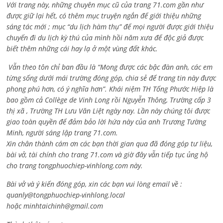
Với trang này, những chuyên mục cũ của trang 71.com gần như
được giữ lại hết, có thêm mục truyện ngắn để giới thiệu những
sáng tác mới ; mục “du lịch hàm thụ” để mọi người được giới thiệu
chuyến đi du lịch kỳ thú của mình hồi năm xưa để độc giả được
biết thêm những cái hay lạ ở một vùng đất khác.
Vẫn theo tôn chỉ ban đầu là “Mong được các bậc đàn anh, các em
từng sống dưới mái trường đóng góp, chia sẻ để trang tin này được
phong phú hơn, có ý nghĩa hơn”. Khái niệm TH Tống Phước Hiệp là
bao gồm cả
Collège de Vinh Long rồi Nguyễn Thông,
Trường cấp 3
thị xã , Trường TH Lưu Văn Liệt ngày nay. Lần này chúng tôi được
giao toàn quyền để đảm bảo lời hứa này của anh Trương Tường
Minh, người sáng lập trang 71.com.
Xin chân thành cám ơn các bạn thời gian qua đã đóng góp tư liệu,
bài vở, tài chính cho trang 71.com và giờ đây vẫn tiếp tục ủng hộ
cho trang tongphuochiep-vinhlong.com này.
Bài vở và ý kiến đóng góp, xin các bạn vui lòng email về :
quanly@tongphuochiep-vinhlong.local
hoặc
minhtaichinh@gmail.com