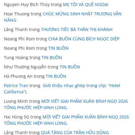
Nguyen Huy Bích Thủy
trong
MẸ TÔI VÀ QUÊ NGOẠI
Hoai Thuong
trong
CHÚC MỪNG SINH NHẬT TRƯƠNG VĂN
NĂNG
Lãng Thanh
trong
THƯƠNG TIẾC BÀ THÂN THỊ KHÁNH
Neang Phi Rom
trong
CHIA BUỒN CÙNG BÍCH NGỌC DIỆP
Neang Phi Rom
trong
TIN BUỒN
Tung Hoàng
trong
TIN BUỒN
Như Thường Nguyễn
trong
TIN BUỒN
Hà Phuong An
trong
TIN BUỒN
Patrice Tran
trong
Giới thiệu nhạc ghép trong clip: “Hotel
California”).
Luong Minh
trong
MỜI VIẾT GIAI PHẨM XUÂN BÍNH NGỌ 2026
TỐNG PHƯỚC HIỆP-VINH LONG.
Hai Hùng SG
trong
MỜI VIẾT GIAI PHẨM XUÂN BÍNH NGỌ 2026
TỐNG PHƯỚC HIỆP-VINH LONG.
Lãng Thanh
trong
QUÀ TẶNG CỦA TRẦN HỮU DŨNG