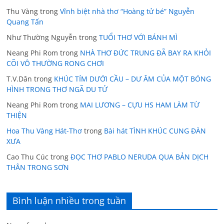
Thu Vàng
trong
Vĩnh biệt nhà thơ “Hoàng tử bé” Nguyễn
Quang Tấn
Như Thường Nguyễn
trong
TUỔI THƠ VỚI BÁNH MÌ
Neang Phi Rom
trong
NHÀ THƠ ĐỨC TRUNG ĐÃ BAY RA KHỎI
CÕI VÔ THƯỜNG RONG CHƠI
T.V.Dân
trong
KHÚC TÍM DƯỚI CẦU – DƯ ÂM CỦA MỘT BÓNG
HÌNH TRONG THƠ NGÃ DU TỬ
Neang Phi Rom
trong
MAI LƯƠNG – CỰU HS HAM LÀM TỪ
THIỆN
Hoa Thu Vàng Hát-Thơ
trong
Bài hát TÌNH KHÚC CUNG ĐÀN
XƯA
Cao Thu Cúc
trong
ĐỌC THƠ PABLO NERUDA QUA BẢN DỊCH
THÂN TRONG SƠN
Bình luận nhiều trong tuần