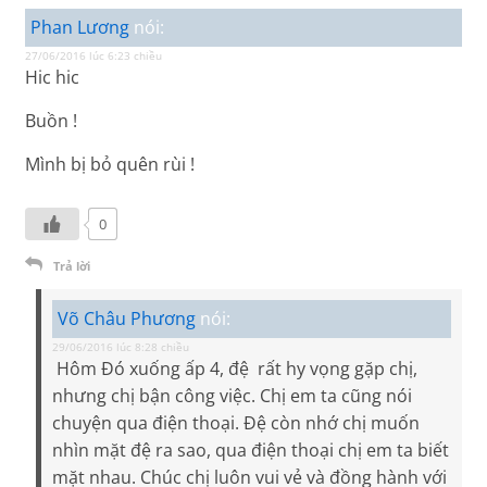
Phan Lương
nói:
27/06/2016 lúc 6:23 chiều
Hic hic
Buồn !
Mình bị bỏ quên rùi !
0
Trả lời
Võ Châu Phương
nói:
29/06/2016 lúc 8:28 chiều
Hôm Đó xuống ấp 4, đệ rất hy vọng gặp chị,
nhưng chị bận công việc. Chị em ta cũng nói
chuyện qua điện thoại. Đệ còn nhớ chị muốn
nhìn mặt đệ ra sao, qua điện thoại chị em ta biết
mặt nhau. Chúc chị luôn vui vẻ và đồng hành với