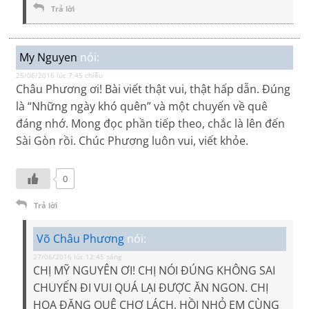
Trả lời
My Nguyen
nói:
25/06/2016 lúc 7:45 chiều
Châu Phương ơi! Bài viết thật vui, thật hấp dẫn. Đúng
là “Những ngày khó quên” và một chuyến về quê
đáng nhớ. Mong đọc phần tiếp theo, chắc là lên đến
Sài Gòn rồi. Chúc Phương luôn vui, viết khỏe.
0
Trả lời
Võ Châu Phương
nói:
27/06/2016 lúc 12:45 sáng
CHỊ MỸ NGUYÊN ƠI! CHỊ NÓI ĐÚNG KHÔNG SAI
CHUYẾN ĐI VUI QUÁ LẠI ĐƯỢC ĂN NGON. CHỊ
HOA ĐĂNG QUÊ CHỢ LÁCH, HỒI NHỎ EM CÙNG