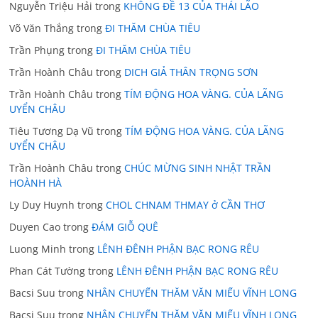
Nguyễn Triệu Hải
trong
KHÔNG ĐỀ 13 CỦA THÁI LÃO
Võ Văn Thắng
trong
ĐI THĂM CHÙA TIÊU
Trần Phụng
trong
ĐI THĂM CHÙA TIÊU
Trần Hoành Châu
trong
DICH GIẢ THÂN TRỌNG SƠN
Trần Hoành Châu
trong
TÍM ĐỘNG HOA VÀNG. CỦA LÃNG
UYỂN CHÂU
Tiêu Tương Dạ Vũ
trong
TÍM ĐỘNG HOA VÀNG. CỦA LÃNG
UYỂN CHÂU
Trần Hoành Châu
trong
CHÚC MỪNG SINH NHẬT TRẦN
HOÀNH HÀ
Ly Duy Huynh
trong
CHOL CHNAM THMAY ở CẦN THƠ
Duyen Cao
trong
ĐÁM GIỖ QUÊ
Luong Minh
trong
LÊNH ĐÊNH PHẬN BẠC RONG RÊU
Phan Cát Tường
trong
LÊNH ĐÊNH PHẬN BẠC RONG RÊU
Bacsi Suu
trong
NHÂN CHUYẾN THĂM VĂN MIẾU VĨNH LONG
Bacsi Suu
trong
NHÂN CHUYẾN THĂM VĂN MIẾU VĨNH LONG