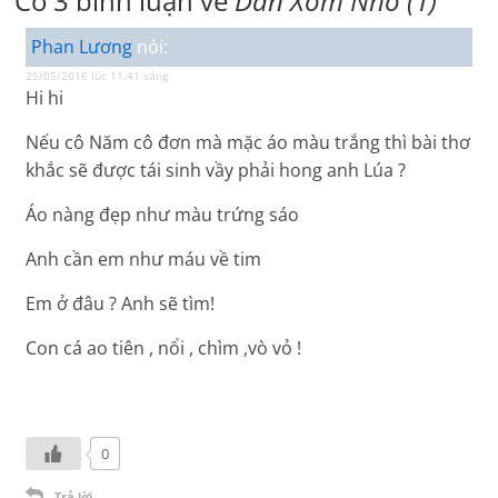
Có 3 bình luận về
Dân Xóm Nhỏ (1)
Phan Lương
nói:
25/05/2016 lúc 11:41 sáng
Hi hi
Nếu cô Năm cô đơn mà mặc áo màu trắng thì bài thơ
khắc sẽ được tái sinh vầy phải hong anh Lúa ?
Áo nàng đẹp như màu trứng sáo
Anh cần em như máu về tim
Em ở đâu ? Anh sẽ tìm!
Con cá ao tiên , nổi , chìm ,vò vỏ !
0
Trả lời