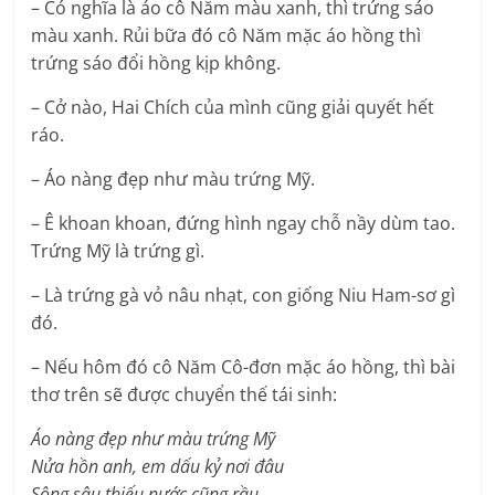
– Có nghĩa là áo cô Năm màu xanh, thì trứng sáo
màu xanh. Rủi bữa đó cô Năm mặc áo hồng thì
trứng sáo đổi hồng kịp không.
– Cở nào, Hai Chích của mình cũng giải quyết hết
ráo.
– Áo nàng đẹp như màu trứng Mỹ.
– Ê khoan khoan, đứng hình ngay chỗ nầy dùm tao.
Trứng Mỹ là trứng gì.
– Là trứng gà vỏ nâu nhạt, con giống Niu Ham-sơ gì
đó.
– Nếu hôm đó cô Năm Cô-đơn mặc áo hồng, thì bài
thơ trên sẽ được chuyển thế tái sinh:
Áo nàng đẹp như màu trứng Mỹ
Nửa hồn anh, em dấu kỷ nơi đâu
Sông sâu thiếu nước cũng rầu