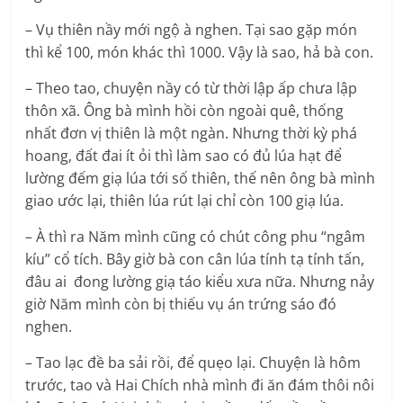
– Vụ thiên nầy mới ngộ à nghen. Tại sao gặp món
thì kể 100, món khác thì 1000. Vậy là sao, hả bà con.
– Theo tao, chuyện nầy có từ thời lập ấp chưa lập
thôn xã. Ông bà mình hồi còn ngoài quê, thống
nhất đơn vị thiên là một ngàn. Nhưng thời kỳ phá
hoang, đất đai ít ỏi thì làm sao có đủ lúa hạt để
lường đếm giạ lúa tới số thiên, thế nên ông bà mình
giao ước lại, thiên lúa rút lại chỉ còn 100 giạ lúa.
– À thì ra Năm mình cũng có chút công phu “ngâm
kíu” cổ tích. Bây giờ bà con cân lúa tính tạ tính tấn,
đâu ai đong lường giạ táo kiểu xưa nữa. Nhưng nảy
giờ Năm mình còn bị thiếu vụ án trứng sáo đó
nghen.
– Tao lạc đề ba sải rồi, để quẹo lại. Chuyện là hôm
trước, tao và Hai Chích nhà mình đi ăn đám thôi nôi