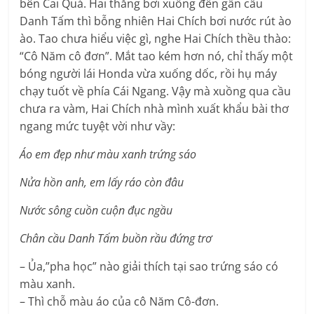
bên Cai Quá. Hai thằng bơi xuồng đến gần cầu
Danh Tấm thì bỗng nhiên Hai Chích bơi nước rút ào
ào. Tao chưa hiểu việc gì, nghe Hai Chích thều thào:
“Cô Năm cô đơn”. Mắt tao kém hơn nó, chỉ thấy một
bóng người lái Honda vừa xuống dốc, rồi hụ máy
chạy tuốt về phía Cái Ngang. Vậy mà xuồng qua cầu
chưa ra vàm, Hai Chích nhà mình xuất khẩu bài thơ
ngang mức tuyệt vời như vầy:
Áo em đẹp như màu xanh trứng sáo
Nửa hồn anh, em lấy ráo còn đâu
Nước sông cuồn cuộn đục ngầu
Chân cầu Danh Tấm buồn rầu đứng trơ
– Ủa,”pha học” nào giải thích tại sao trứng sáo có
màu xanh.
– Thì chỗ màu áo của cô Năm Cô-đơn.