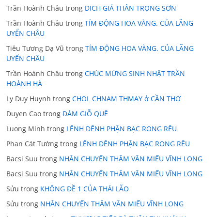
Trần Hoành Châu
trong
DICH GIẢ THÂN TRỌNG SƠN
Trần Hoành Châu
trong
TÍM ĐỘNG HOA VÀNG. CỦA LÃNG
UYỂN CHÂU
Tiêu Tương Dạ Vũ
trong
TÍM ĐỘNG HOA VÀNG. CỦA LÃNG
UYỂN CHÂU
Trần Hoành Châu
trong
CHÚC MỪNG SINH NHẬT TRẦN
HOÀNH HÀ
Ly Duy Huynh
trong
CHOL CHNAM THMAY ở CẦN THƠ
Duyen Cao
trong
ĐÁM GIỖ QUÊ
Luong Minh
trong
LÊNH ĐÊNH PHẬN BẠC RONG RÊU
Phan Cát Tường
trong
LÊNH ĐÊNH PHẬN BẠC RONG RÊU
Bacsi Suu
trong
NHÂN CHUYẾN THĂM VĂN MIẾU VĨNH LONG
Bacsi Suu
trong
NHÂN CHUYẾN THĂM VĂN MIẾU VĨNH LONG
Sửu
trong
KHÔNG ĐỀ 1 CỦA THÁI LÃO
Sửu
trong
NHÂN CHUYẾN THĂM VĂN MIẾU VĨNH LONG