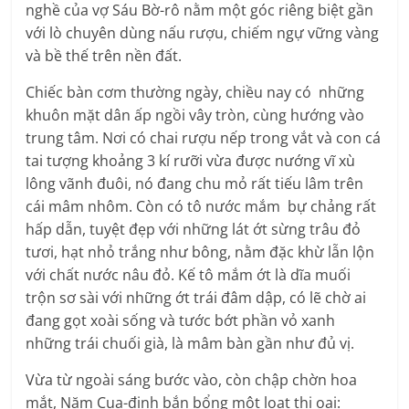
nghề của vợ Sáu Bờ-rô nằm một góc riêng biệt gần
với lò chuyên dùng nấu rượu, chiếm ngự vững vàng
và bề thế trên nền đất.
Chiếc bàn cơm thường ngày, chiều nay có những
khuôn mặt dân ấp ngồi vây tròn, cùng hướng vào
trung tâm. Nơi có chai rượu nếp trong vắt và con cá
tai tượng khoảng 3 kí rưỡi vừa được nướng vĩ xù
lông vãnh đuôi, nó đang chu mỏ rất tiếu lâm trên
cái mâm nhôm. Còn có tô nước mắm bự chảng rất
hấp dẫn, tuyệt đẹp với những lát ớt sừng trâu đỏ
tươi, hạt nhỏ trắng như bông, nằm đặc khừ lẫn lộn
với chất nước nâu đỏ. Kế tô mắm ớt là dĩa muối
trộn sơ sài với những ớt trái đâm dập, có lẽ chờ ai
đang gọt xoài sống và tước bớt phần vỏ xanh
những trái chuối già, là mâm bàn gần như đủ vị.
Vừa từ ngoài sáng bước vào, còn chập chờn hoa
mắt, Năm Cua-đinh bắn bổng một loạt thị oai: