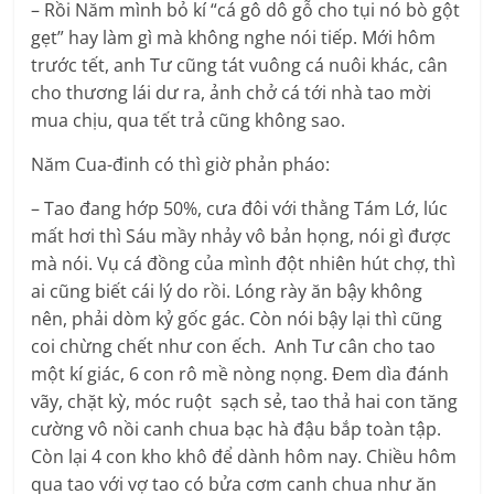
– Rồi Năm mình bỏ kí “cá gô dô gỗ cho tụi nó bò gột
gẹt” hay làm gì mà không nghe nói tiếp. Mới hôm
trước tết, anh Tư cũng tát vuông cá nuôi khác, cân
cho thương lái dư ra, ảnh chở cá tới nhà tao mời
mua chịu, qua tết trả cũng không sao.
Năm Cua-đinh có thì giờ phản pháo:
– Tao đang hớp 50%, cưa đôi với thằng Tám Lớ, lúc
mất hơi thì Sáu mầy nhảy vô bản họng, nói gì được
mà nói. Vụ cá đồng của mình đột nhiên hút chợ, thì
ai cũng biết cái lý do rồi. Lóng rày ăn bậy không
nên, phải dòm kỷ gốc gác. Còn nói bậy lại thì cũng
coi chừng chết như con ếch. Anh Tư cân cho tao
một kí giác, 6 con rô mề nòng nọng. Đem dìa đánh
vãy, chặt kỳ, móc ruột sạch sẻ, tao thả hai con tăng
cường vô nồi canh chua bạc hà đậu bắp toàn tập.
Còn lại 4 con kho khô để dành hôm nay. Chiều hôm
qua tao với vợ tao có bửa cơm canh chua như ăn