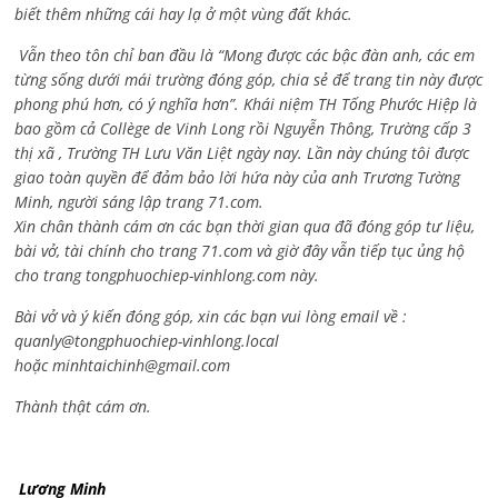
biết thêm những cái hay lạ ở một vùng đất khác.
Vẫn theo tôn chỉ ban đầu là “Mong được các bậc đàn anh, các em
từng sống dưới mái trường đóng góp, chia sẻ để trang tin này được
phong phú hơn, có ý nghĩa hơn”. Khái niệm TH Tống Phước Hiệp là
bao gồm cả
Collège de Vinh Long rồi Nguyễn Thông,
Trường cấp 3
thị xã , Trường TH Lưu Văn Liệt ngày nay. Lần này chúng tôi được
giao toàn quyền để đảm bảo lời hứa này của anh Trương Tường
Minh, người sáng lập trang 71.com.
Xin chân thành cám ơn các bạn thời gian qua đã đóng góp tư liệu,
bài vở, tài chính cho trang 71.com và giờ đây vẫn tiếp tục ủng hộ
cho trang tongphuochiep-vinhlong.com này.
Bài vở và ý kiến đóng góp, xin các bạn vui lòng email về :
quanly@tongphuochiep-vinhlong.local
hoặc
minhtaichinh@gmail.com
Thành thật cám ơn.
Lương Minh