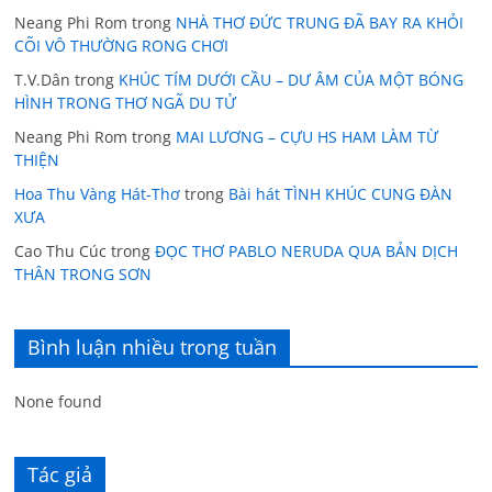
Neang Phi Rom
trong
NHÀ THƠ ĐỨC TRUNG ĐÃ BAY RA KHỎI
CÕI VÔ THƯỜNG RONG CHƠI
T.V.Dân
trong
KHÚC TÍM DƯỚI CẦU – DƯ ÂM CỦA MỘT BÓNG
HÌNH TRONG THƠ NGÃ DU TỬ
Neang Phi Rom
trong
MAI LƯƠNG – CỰU HS HAM LÀM TỪ
THIỆN
Hoa Thu Vàng Hát-Thơ
trong
Bài hát TÌNH KHÚC CUNG ĐÀN
XƯA
Cao Thu Cúc
trong
ĐỌC THƠ PABLO NERUDA QUA BẢN DỊCH
THÂN TRONG SƠN
Bình luận nhiều trong tuần
None found
Tác giả