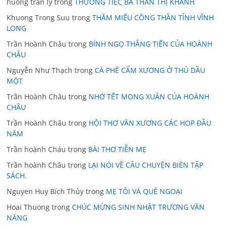
huong tran ly
trong
THƯƠNG TIẾC BÀ THÂN THỊ KHÁNH
Khuong Trong Suu
trong
THĂM MIẾU CÔNG THẦN TỈNH VĨNH
LONG
Trần Hoành Châu
trong
BÍNH NGỌ THẲNG TIẾN CỦA HOÀNH
CHÂU
Nguyễn Như Thạch
trong
CÀ PHÊ CẨM XƯƠNG Ở THỦ DẦU
MỘT
Trần Hoành Châu
trong
NHỚ TẾT MONG XUÂN CỦA HOÀNH
CHÂU
Trần Hoành Châu
trong
HỘI THƠ VĂN XƯƠNG CÁC HOP ĐẦU
NĂM
Trần hoành Cháu
trong
BÀI THƠ TIỄN MẸ
Trần hoành Châu
trong
LẠI NÓI VỀ CÂU CHUYỆN BIÊN TẬP
SÁCH.
Nguyen Huy Bích Thủy
trong
MẸ TÔI VÀ QUÊ NGOẠI
Hoai Thuong
trong
CHÚC MỪNG SINH NHẬT TRƯƠNG VĂN
NĂNG