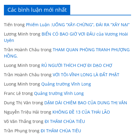
Các bình luận mới nhất
Tiến
trong
Phiếm Luận :UỐNG “XÂY-CHỪNG”, ĐÁI RA “XÂY NẠI”
Lương Minh
trong
BIỂN CÓ BAO GIỜ VƠI ĐÂU của Vương Hoài
Uyên
Trần Hoành Châu
trong
THAM QUAN PHÒNG TRANH PHƯỢNG
HỒNG.
Luong Minh
trong
RỦ NGƯỜI THÍCH CHỢ ĐI DẠO CHỢ
Trần Hoành Châu
trong
VỚI TÔI-VĨNH LONG LÀ ĐẤT PHẬT
Luong Minh
trong
Quảng trường Vĩnh Long
Franc Lê
trong
Quảng trường Vĩnh Long
Dung Thị Vân
trong
DẶM DÀI CHIÊM BAO CỦA DUNG THỊ VÂN
Nguyễn Triệu Hải
trong
KHÔNG ĐỀ 13 CỦA THÁI LÃO
Võ Văn Thắng
trong
ĐI THĂM CHÙA TIÊU
Trần Phụng
trong
ĐI THĂM CHÙA TIÊU