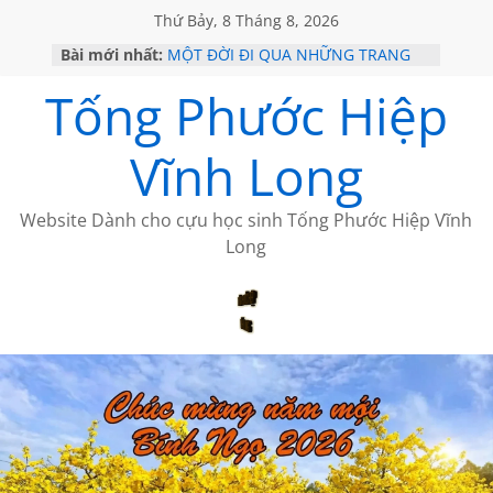
Thứ Bảy, 8 Tháng 8, 2026
Bài mới nhất:
MỘT ĐỜI ĐI QUA NHỮNG TRANG
SÁCH
Tống Phước Hiệp
KHÔNG ĐỀ 19 CỦA THÁI LÃO
CHÙM THƠ CỦA BÍCH HÀ
GIÃ TỪ ĐÀ LẠT của ANTH ĐOÀN
Vĩnh Long
HỌC SỬ HỒI XƯA
Website Dành cho cựu học sinh Tống Phước Hiệp Vĩnh
Long