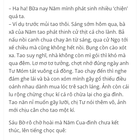
– Ha ha! Bữa nay Năm mình phát sinh nhiều ‘chiện’
quá ta.
– Ví dụ trước mủi tao thôi. Sáng sớm hôm qua, bà
xã của Năm tao phát thinh cử thịt cá cho lành. Bả
nấu nồi canh chua chay ăn từ sáng, qua cử Ngọ tới
xế chiều mà cũng không hết nồi. Bụng cồn cào xót
xa. Tao suy nghĩ, nhà không còn mì gói thì khó mà
qua đêm. Lơ mơ tơ tưởng, chợt nhớ đúng ngày anh
Tư Móm tát vuông cá đồng. Tao chạy đến thì nghe
đám ghe lái và bà con xóm mình gây gổ thiếu điều
oánh nhau dành mua lóc trê sạch láng. Ảnh còn cái
lu rộng chừng chục kí cá rô chừa lại cho gia đình.
Tao năn nỉ muốn gãy lưỡi, chị Tư nói thêm vô, ảnh
mới chịu cân cho tao một kí.
Sáu Bờ-rô chờ hoài mà Năm Cua-đinh chưa kết
thúc, lên tiếng chọc quê: