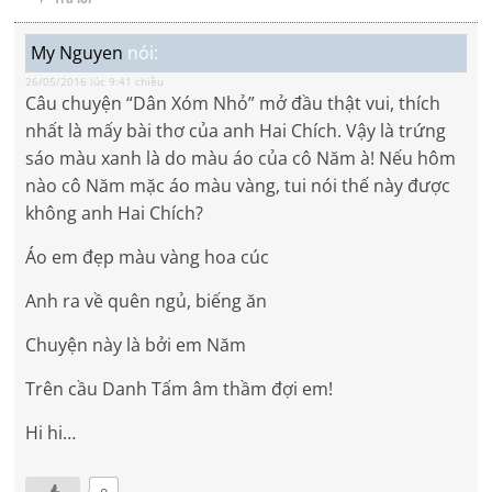
My Nguyen
nói:
26/05/2016 lúc 9:41 chiều
Câu chuyện “Dân Xóm Nhỏ” mở đầu thật vui, thích
nhất là mấy bài thơ của anh Hai Chích. Vậy là trứng
sáo màu xanh là do màu áo của cô Năm à! Nếu hôm
nào cô Năm mặc áo màu vàng, tui nói thế này được
không anh Hai Chích?
Áo em đẹp màu vàng hoa cúc
Anh ra về quên ngủ, biếng ăn
Chuyện này là bởi em Năm
Trên cầu Danh Tấm âm thầm đợi em!
Hi hi…