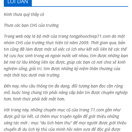
LỜI DẪN
Kính thưa quý thầy cô
Thưa các bạn CHS của trường
Trang web này là bộ mới của trang tongphuochiep71.com do một
nhóm CHS của trường thực hiện từ năm 2009. Thời gian qua, bản
tin cũng đã làm được một số việc có ích như kết nối liên hệ các thế
hệ cựu học sinh trong và ngoài nước với nhau, tìm được những bạn
bè mà từ lâu không liên lạc được, giúp các bạn có nơi chia sẻ kinh
nghiệm sống, giải trí, tìm được những kỷ niệm thân thương của
một thời học dưới mái trường.
Đến nay, nhu cầu thông tin đa dạng, đối tượng bạn đọc cần rộng
mở, buộc lòng chúng tôi phải nâng cấp bản tin được chuyên nghiệp
hơn, hình thức phải bắt mắt hơn.
Với trang này, những chuyên mục cũ của trang 71.com gần như
được giữ lại hết, có thêm mục truyện ngắn để giới thiệu những
sáng tác mới ; mục “du lịch hàm thụ” để mọi người được giới thiệu
chuyến đi du lịch kỳ thú của mình hồi năm xưa để độc giả được