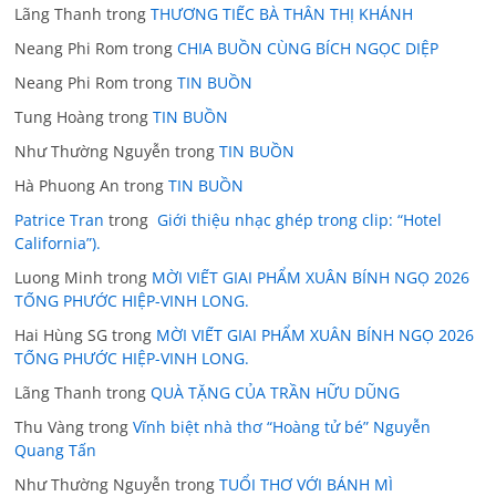
Lãng Thanh
trong
THƯƠNG TIẾC BÀ THÂN THỊ KHÁNH
Neang Phi Rom
trong
CHIA BUỒN CÙNG BÍCH NGỌC DIỆP
Neang Phi Rom
trong
TIN BUỒN
Tung Hoàng
trong
TIN BUỒN
Như Thường Nguyễn
trong
TIN BUỒN
Hà Phuong An
trong
TIN BUỒN
Patrice Tran
trong
Giới thiệu nhạc ghép trong clip: “Hotel
California”).
Luong Minh
trong
MỜI VIẾT GIAI PHẨM XUÂN BÍNH NGỌ 2026
TỐNG PHƯỚC HIỆP-VINH LONG.
Hai Hùng SG
trong
MỜI VIẾT GIAI PHẨM XUÂN BÍNH NGỌ 2026
TỐNG PHƯỚC HIỆP-VINH LONG.
Lãng Thanh
trong
QUÀ TẶNG CỦA TRẦN HỮU DŨNG
Thu Vàng
trong
Vĩnh biệt nhà thơ “Hoàng tử bé” Nguyễn
Quang Tấn
Như Thường Nguyễn
trong
TUỔI THƠ VỚI BÁNH MÌ