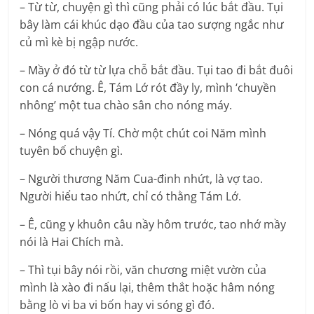
– Từ từ, chuyện gì thì cũng phải có lúc bắt đầu. Tụi
bây làm cái khúc dạo đầu của tao sượng ngắc như
củ mì kè bị ngập nước.
– Mầy ở đó từ từ lựa chỗ bắt đầu. Tụi tao đi bắt đuôi
con cá nướng. Ê, Tám Lớ rót đầy ly, mình ‘chuyền
nhông’ một tua chào sân cho nóng máy.
– Nóng quá vậy Tí. Chờ một chút coi Năm mình
tuyên bố chuyện gì.
– Người thương Năm Cua-đinh nhứt, là vợ tao.
Người hiểu tao nhứt, chỉ có thằng Tám Lớ.
– Ê, cũng y khuôn câu nầy hôm trước, tao nhớ mầy
nói là Hai Chích mà.
– Thì tụi bây nói rồi, văn chương miệt vườn của
mình là xào đi nấu lại, thêm thắt hoặc hâm nóng
bằng lò vi ba vi bốn hay vi sóng gì đó.