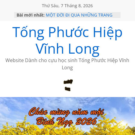
Thứ Sáu, 7 Tháng 8, 2026
HỌC SỬ HỒI XƯA
Bài mới nhất:
MỘT ĐỜI ĐI QUA NHỮNG TRANG
Tống Phước Hiệp
SÁCH
KHÔNG ĐỀ 19 CỦA THÁI LÃO
CHÙM THƠ CỦA BÍCH HÀ
Vĩnh Long
GIÃ TỪ ĐÀ LẠT của ANTH ĐOÀN
Website Dành cho cựu học sinh Tống Phước Hiệp Vĩnh
Long