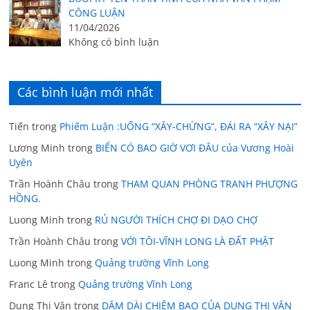
CÔNG LUẬN
11/04/2026
Không có bình luận
Các bình luận mới nhất
Tiến
trong
Phiếm Luận :UỐNG “XÂY-CHỪNG”, ĐÁI RA “XÂY NẠI”
Lương Minh
trong
BIỂN CÓ BAO GIỜ VƠI ĐÂU của Vương Hoài
Uyên
Trần Hoành Châu
trong
THAM QUAN PHÒNG TRANH PHƯỢNG
HỒNG.
Luong Minh
trong
RỦ NGƯỜI THÍCH CHỢ ĐI DẠO CHỢ
Trần Hoành Châu
trong
VỚI TÔI-VĨNH LONG LÀ ĐẤT PHẬT
Luong Minh
trong
Quảng trường Vĩnh Long
Franc Lê
trong
Quảng trường Vĩnh Long
Dung Thị Vân
trong
DẶM DÀI CHIÊM BAO CỦA DUNG THỊ VÂN