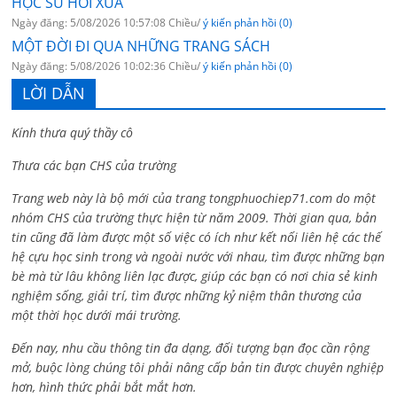
HỌC SỬ HỒI XƯA
Ngày đăng: 5/08/2026 10:57:08 Chiều/
ý kiến phản hồi (0)
MỘT ĐỜI ĐI QUA NHỮNG TRANG SÁCH
Ngày đăng: 5/08/2026 10:02:36 Chiều/
ý kiến phản hồi (0)
LỜI DẪN
Kính thưa quý thầy cô
Thưa các bạn CHS của trường
Trang web này là bộ mới của trang tongphuochiep71.com do một
nhóm CHS của trường thực hiện từ năm 2009. Thời gian qua, bản
tin cũng đã làm được một số việc có ích như kết nối liên hệ các thế
hệ cựu học sinh trong và ngoài nước với nhau, tìm được những bạn
bè mà từ lâu không liên lạc được, giúp các bạn có nơi chia sẻ kinh
nghiệm sống, giải trí, tìm được những kỷ niệm thân thương của
một thời học dưới mái trường.
Đến nay, nhu cầu thông tin đa dạng, đối tượng bạn đọc cần rộng
mở, buộc lòng chúng tôi phải nâng cấp bản tin được chuyên nghiệp
hơn, hình thức phải bắt mắt hơn.