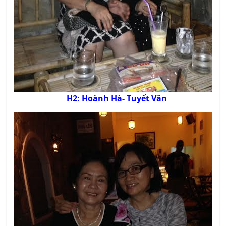
H2: Hoành Hà- Tuyết Vân