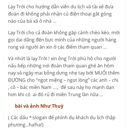
Lạy Trời cho hướng dẫn viên du lịch và tài xế đưa
đoàn đi không phải nhận cú điện thoại gắt gỏng
nào của bà xã ở nhà …
Lạy Trời cho cả đoàn không gặp cảnh chèo kéo, mời
gọi dai dẳng đến bực mình của những người hàng
rong và người ăn xin ở các điểm tham quan …
Và nhứt là lạy Trời ! xin ông Trời phù hộ cho người
nấu bếp những nơi đoàn tham quan ghé ăn hôm
nay và ngày mai bỗng dưng nhẹ tay bớt MUỐI thêm
ĐƯỜNG cho “ngọt miệng – ngọt lòng” các anh – chị
, cô – bác miền Nam …., để sau này họ mạnh dạn
hơn khi có ai đó rủ đi miền Trung lần nữa …
bài và ảnh Như Thuỳ
( Các dấu *:slogan để phỉnh dụ khách du lịch thập
phương…ha!ha!)