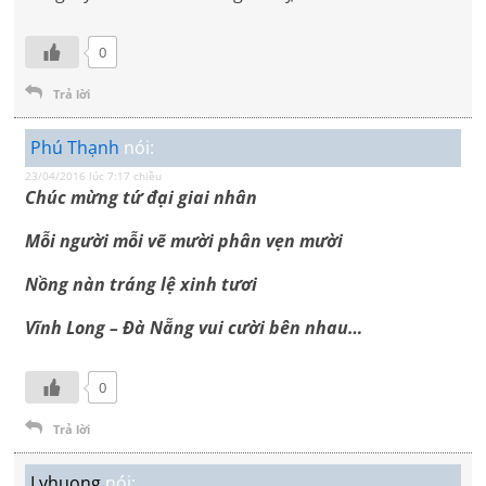
0
Trả lời
Phú Thạnh
nói:
23/04/2016 lúc 7:17 chiều
Chúc mừng tứ đại giai nhân
Mỗi người mỗi vẽ mười phân vẹn mười
Nồng nàn tráng lệ xinh tươi
Vĩnh Long – Đà Nẵng vui cười bên nhau…
0
Trả lời
Lyhuong
nói: