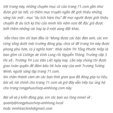
Với trang này, những chuyên mục cũ của trang 71.com gần như
được giữ lại hết, có thêm mục truyện ngắn để giới thiệu những
sáng tác mới ; mục “du lịch hàm thụ” để mọi người được giới thiệu
chuyến đi du lịch kỳ thú của mình hồi năm xưa để độc giả được
biết thêm những cái hay lạ ở một vùng đất khác.
Vẫn theo tôn chỉ ban đầu là “Mong được các bậc đàn anh, các em
từng sống dưới mái trường đóng góp, chia sẻ để trang tin này được
phong phú hơn, có ý nghĩa hơn”. Khái niệm TH Tống Phước Hiệp là
bao gồm cả
Collège de Vinh Long rồi Nguyễn Thông,
Trường cấp 3
thị xã , Trường TH Lưu Văn Liệt ngày nay. Lần này chúng tôi được
giao toàn quyền để đảm bảo lời hứa này của anh Trương Tường
Minh, người sáng lập trang 71.com.
Xin chân thành cám ơn các bạn thời gian qua đã đóng góp tư liệu,
bài vở, tài chính cho trang 71.com và giờ đây vẫn tiếp tục ủng hộ
cho trang tongphuochiep-vinhlong.com này.
Bài vở và ý kiến đóng góp, xin các bạn vui lòng email về :
quanly@tongphuochiep-vinhlong.local
hoặc
minhtaichinh@gmail.com