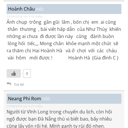
Hoành Châu
nói:
23/04/2016 lúc 5:18 chiều
Ảnh chụp trông gần gũi lắm , bốn chị em ai cũng
thân thương , bài viết hấp dẫn của Như Thùy khiến
những ai chưa đi được lần này cũng đành buồn
lòng hối tiếc,,, Mong chân khỏe mạnh một chút sẽ
ra thăm chị Hai Hoành Hà và ở chơi với các cháu
vài hôm mới được ! Hoành Hà (Gia đình C )
0
Trả lời
Neang Phi Rom
nói:
23/04/2016 lúc 6:27 chiều
Người từ Vĩnh Long trong chuyến du lịch, còn hội
ngộ được bạn Đà Nẵng thú vị biết bao, bấy nhiêu
cũng lấy vốn rôi hé. Mình ganh tỵ rùi đó nhen.