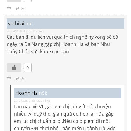
Trả lời
vothilai
nói:
28/04/2016 lúc 3:00 chiều
Các bạn đi du lịch vui quá,thích nghê hy vọng sẽ có
ngày ra Đà Nẳng gặp chị Hoành Hà và bạn Như
Thùy.Chúc sức khỏe các bạn.
0
Trả lời
Hoanh Ha
nói:
29/04/2016 lúc 6:27 sáng
Lần nào về VL gặp em chị cũng ít nói chuyện
nhiều ,vì quỹ thời gian quá eo hẹp lại nữa gặp
em lúc chị chuẩn bị đi.Nếu có dịp em đi một
chuyến ĐN chơi nhé.Thân mến.Hoành Hà Gđc.