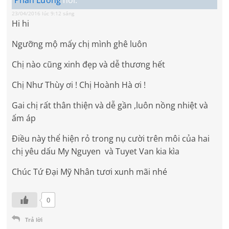
Phan Lương
nói:
23/04/2016 lúc 9:12 sáng
Hi hi
Ngưỡng mộ mấy chị mình ghê luôn
Chị nào cũng xinh đẹp và dễ thương hết
Chị Như Thùy ơi ! Chị Hoành Hà ơi !
Gai chị rất thân thiện và dễ gần ,luôn nồng nhiệt và
ấm áp
Điều này thể hiện rỏ trong nụ cười trên môi của hai
chị yêu dấu My Nguyen và Tuyet Van kia kìa
Chúc Tứ Đại Mỹ Nhân tươi xunh mãi nhé
0
Trả lời