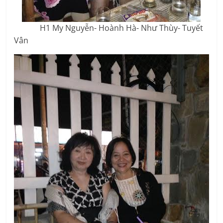
H1 My Nguyễn- Hoành Hà- Như Thùy- Tuyết
Vân