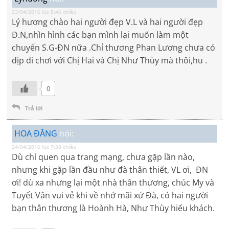
23/04/2016 lúc 8:46 chiều
Lý hương chào hai người đẹp V.L và hai người đẹp
Đ.N,nhìn hình các bạn mình lại muốn làm một
chuyến S.G-ĐN nữa .Chỉ thương Phan Lương chưa có
dịp đi chơi với Chị Hai và Chị Như Thùy mà thôi,hu .
0
Trả lời
HOA ĐĂNG
nói:
24/04/2016 lúc 7:38 chiều
Dù chỉ quen qua trang mạng, chưa gặp lần nào,
nhưng khi gặp lần đầu như đà thân thiết, VL ơi, ĐN
ơi! dù xa nhưng lại một nhà thân thương, chúc My và
Tuyết Vân vui vẻ khi về nhớ mãi xứ Đà, có hai người
bạn thân thương là Hoành Hà, Như Thùy hiếu khách.