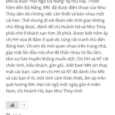
MN và buổi “Hội Ngộ Đà Nẵng” kỳ thú này. Trước
hôm đến Đà Nẵng, MN đã được điện thoại của Như
Thùy dặn dò những việc cần thiết và bàn nhau một
cái hẹn. Thế nhưng đi với đoàn nên thời gian không
chủ động được, đành để chị Hoành Hà và Như Thùy
phải chờ ở khách sạn hơn 30 phút. Được biết hôm ấy
chị HH vừa đi đám ở quê về, cũng rất tranh thủ đến
đúng hẹn. Chị em dù mới quen nhau trên trang nhà,
gặp mặt lần đầu mà như đã thân nhau từ lâu lắm,
tâm sự hàn huyên không muốn dứt. Chị HH và NT rất
chân tình, hiếu khách, gần gũi…biết bao! MN xin thay
mặt các bạn, cảm ơn chị HH và NT đã dành cho MN
và các bạn ở VL một tình cảm thân thiết, ấm áp trên
quê hương ĐN. Hẹn tái ngộ một ngày gần ở miền
Nam, chị Hoành Hà, bạn Như Thùy nhé!
0
Trả lời