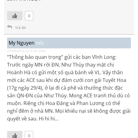
0
Trả lời
My Nguyen
nói:
27/04/2016 lúc 6:28 chiều
“Thông báo quan trọng” gửi các bạn Vĩnh Long:
Trước ngày MN rời ĐN, Như Thùy thay mặt chị
Hoành Hà có gửi một số quà bánh về VL. Vậy thân
mời các ACE sau khi dự đám cưới con gái Tuyết Hoa
(17g ngày 29/4), ở lại đi cà phê và thưởng thức đặc
sản QN-ĐN của Như Thùy. Mong ACE tranh thủ dù có
muộn. Riêng chị Hoa Đăng và Phan Lương có thể
nghỉ đêm ở nhà MN. Mọi khiếu nại sẽ không được giải
quyết về sau. Hi hi hi…
0