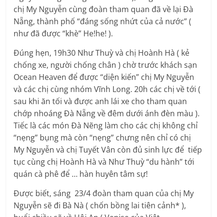
chị My Nguyễn cùng đoàn tham quan đã về lại Đà
Nẵng, thành phố “đáng sống nhứt của cả nước” (
như đã được “khè” He!he! ).
Đúng hẹn, 19h30 Như Thuỳ và chị Hoành Hà ( kẻ
chống xe, người chống chân ) chờ trước khách sạn
Ocean Heaven để được “diện kiến” chị My Nguyễn
và các chị cùng nhóm Vĩnh Long. 20h các chị về tới (
sau khi ăn tối và được anh lái xe cho tham quan
chớp nhoáng Đà Nẵng về đêm dưới ánh đèn màu ).
Tiếc là các món Đà Nẽng làm cho các chị không chỉ
“nẹng” bụng mà còn “nẹng” chưng nên chỉ có chị
My Nguyễn và chị Tuyết Vân còn đủ sinh lực để tiếp
tục cùng chị Hoành Hà và Như Thuỳ “du hành” tới
quán cà phê để … hàn huyên tâm sự!
Được biết, sáng 23/4 đoàn tham quan của chị My
Nguyễn sẽ đi Bà Nà ( chốn bồng lai tiên cảnh* ),