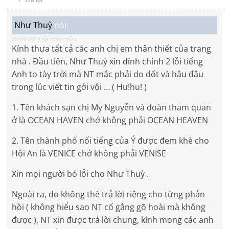
Như Thuỳ
nói:
25/04/2016 lúc 3:55 chiều
Kính thưa tất cả các anh chị em thân thiết của trang
nhà . Đầu tiên, Như Thuỳ xin đính chính 2 lỗi tiếng
Anh to tày trời mà NT mắc phải do dốt và hậu đậu
trong lúc viết tin gởi vội … ( Hu!hu! )
1. Tên khách sạn chị My Nguyễn và đoàn tham quan
ở là OCEAN HAVEN chớ không phải OCEAN HEAVEN
2. Tên thành phố nổi tiếng của Ý được đem khè cho
Hội An là VENICE chớ không phải VENISE
Xin mọi người bỏ lỗi cho Như Thuỳ .
Ngoài ra, do không thể trả lời riêng cho từng phản
hồi ( không hiểu sao NT cố gắng gõ hoài mà không
được ), NT xin được trả lời chung, kính mong các anh