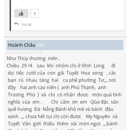
0
Trả lời
Hoành Châu
nói:
01/05/2016 lúc 5:11 chiều
Như Thùy thương mến ,
Chiều 29 /4 sau khi nhóm chị ở Vĩnh Long đi
dự tiệc cưới của con gái Tuyết Hoa xong , các
bạn rủ nhau tăng hai ca phê phường Tư,,, nơi
đây hai anh cao niên ( anh Phú Thạnh, anh
Trương Phú ) và chị có nhận được món quà tình
nghĩa của em . Chị cảm ơn em Qùa đặc sản
quê hương Đà Nẵng Bánh khô mè và bánh đậu
xanh ,,, chưa hết tụi chị còn được My Nguyên và
Tuyết Vân giới thiệu thêm vài món ngọt ,,,bánh