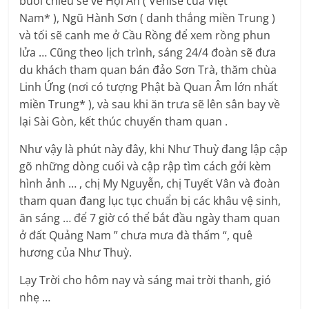
buổi chiều sẽ về Hội An ( Venise của Việt
Nam* ), Ngũ Hành Sơn ( danh thắng miền Trung )
và tối sẽ canh me ở Cầu Rồng để xem rồng phun
lửa … Cũng theo lịch trình, sáng 24/4 đoàn sẽ đưa
du khách tham quan bán đảo Sơn Trà, thăm chùa
Linh Ứng (nơi có tượng Phật bà Quan Âm lớn nhất
miền Trung* ), và sau khi ăn trưa sẽ lên sân bay về
lại Sài Gòn, kết thúc chuyến tham quan .
Như vậy là phút này đây, khi Như Thuỳ đang lập cập
gõ những dòng cuối và cập rập tìm cách gởi kèm
hình ảnh … , chị My Nguyễn, chị Tuyết Vân và đoàn
tham quan đang lục tục chuẩn bị các khâu vệ sinh,
ăn sáng … để 7 giờ có thể bắt đầu ngày tham quan
ở đất Quảng Nam ” chưa mưa đà thấm “, quê
hương của Như Thuỳ.
Lạy Trời cho hôm nay và sáng mai trời thanh, gió
nhẹ …