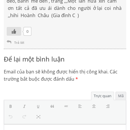
dẽo, bánh mè đen , trắng ,,,Một lân nữa xin cảm
ơn tất cả đã ưu ái dành cho người ở lại coi nhà
,,hihi Hoành Châu (Gia đình C )
0
Trả lời
Để lại một bình luận
Email của bạn sẽ không được hiển thị công khai.
Các
trường bắt buộc được đánh dấu
*
Trực quan
Mã