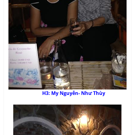
H3: My Nguyễn- Như Thùy