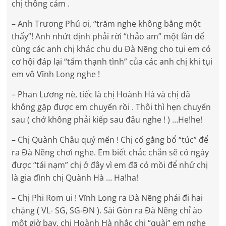
chị thông cảm .
– Anh Trương Phú ơi, “trăm nghe không bằng một
thấy”! Anh nhứt định phải rời “thảo am” một lần để
cùng các anh chị khác chu du Đà Nẽng cho tụi em có
cơ hội đáp lại “tấm thạnh tình” của các anh chị khi tụi
em vô Vĩnh Long nghe !
– Phan Lương nè, tiếc là chị Hoành Hà và chị đã
không gặp được em chuyến rồi . Thôi thì hẹn chuyến
sau ( chớ không phải kiếp sau đâu nghe ! ) …He!he!
– Chị Quành Châu quý mến ! Chị cố gắng bổ “túc” để
ra Đà Nẽng chơi nghe. Em biết chắc chắn sẽ có ngày
được “tái nạm” chị ở đây vì em đã có mồi để nhử chị
là gia đình chị Quành Hà … Ha!ha!
– Chị Phi Rom ui ! Vĩnh Long ra Đà Nẽng phải đi hai
chặng ( VL- SG, SG-ĐN ). Sài Gòn ra Đà Nẽng chỉ ào
một giờ bay, chị Hoành Hà nhắc chị “quài” em nghe