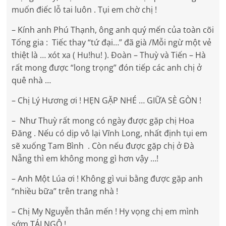
muốn điếc lỗ tai luôn . Tụi em chờ chị !
– Kính anh Phú Thạnh, ông anh quý mến của toàn cõi
Tống gia : Tiếc thay “tứ đại…” đã già /Mỗi ngừ một vẻ
thiệt là … xót xa ( Hu!hu! ). Đoàn – Thuỳ và Tiến – Hà
rất mong được “long trọng” đón tiếp các anh chị ở
quê nhà …
– Chị Lý Hương ơi ! HẸN GẶP NHÉ … GIỮA SÈ GÒN !
– Như Thuỳ rất mong có ngày được gặp chị Hoa
Đăng . Nếu có dịp vô lại Vĩnh Long, nhất định tụi em
sẽ xuống Tam Bình . Còn nếu được gặp chị ở Đà
Nẵng thì em không mong gì hơn vậy …!
– Anh Một Lúa ơi ! Không gì vui bằng được gặp anh
“nhiều bữa” trên trang nhà !
– Chị My Nguyễn thân mến ! Hy vọng chị em mình
sớm TÁI NGỘ !