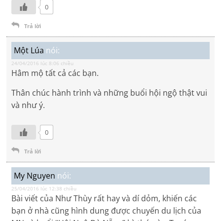
0
Trả lời
Một Lúa
nói:
24/04/2016 lúc 8:06 chiều
Hâm mộ tất cả các bạn.
Thân chúc hành trình và những buổi hội ngộ thật vui
và như ý.
0
Trả lời
My Nguyen
nói:
25/04/2016 lúc 12:38 chiều
Bài viết của Như Thùy rất hay và dí dỏm, khiến các
bạn ở nhà cũng hình dung được chuyến du lịch của