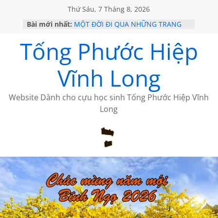
Thứ Sáu, 7 Tháng 8, 2026
Bài mới nhất:
MỘT ĐỜI ĐI QUA NHỮNG TRANG
SÁCH
Tống Phước Hiệp
KHÔNG ĐỀ 19 CỦA THÁI LÃO
CHÙM THƠ CỦA BÍCH HÀ
GIÃ TỪ ĐÀ LẠT của ANTH ĐOÀN
Vĩnh Long
HỌC SỬ HỒI XƯA
Website Dành cho cựu học sinh Tống Phước Hiệp Vĩnh
Long