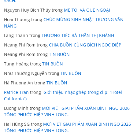
SÁCH.
Nguyen Huy Bích Thủy
trong
MẸ TÔI VÀ QUÊ NGOẠI
Hoai Thuong
trong
CHÚC MỪNG SINH NHẬT TRƯƠNG VĂN
NĂNG
Lãng Thanh
trong
THƯƠNG TIẾC BÀ THÂN THỊ KHÁNH
Neang Phi Rom
trong
CHIA BUỒN CÙNG BÍCH NGỌC DIỆP
Neang Phi Rom
trong
TIN BUỒN
Tung Hoàng
trong
TIN BUỒN
Như Thường Nguyễn
trong
TIN BUỒN
Hà Phuong An
trong
TIN BUỒN
Patrice Tran
trong
Giới thiệu nhạc ghép trong clip: “Hotel
California”).
Luong Minh
trong
MỜI VIẾT GIAI PHẨM XUÂN BÍNH NGỌ 2026
TỐNG PHƯỚC HIỆP-VINH LONG.
Hai Hùng SG
trong
MỜI VIẾT GIAI PHẨM XUÂN BÍNH NGỌ 2026
TỐNG PHƯỚC HIỆP-VINH LONG.