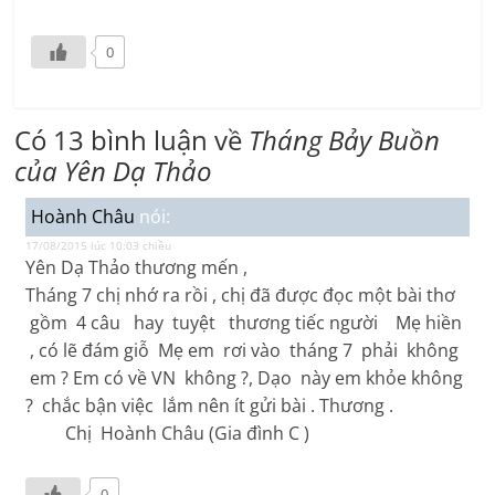
0
Có 13 bình luận về
Tháng Bảy Buồn
của Yên Dạ Thảo
Hoành Châu
nói:
17/08/2015 lúc 10:03 chiều
Yên Dạ Thảo thương mến ,
Tháng 7 chị nhớ ra rồi , chị đã được đọc một bài thơ
gồm 4 câu hay tuyệt thương tiếc người Mẹ hiền
, có lẽ đám giỗ Mẹ em rơi vào tháng 7 phải không
em ? Em có về VN không ?, Dạo này em khỏe không
? chắc bận việc lắm nên ít gửi bài . Thương .
Chị Hoành Châu (Gia đình C )
0