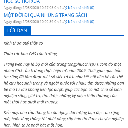
HỌC SỬ HỒI XƯA
Ngày đăng: 5/08/2026 10:57:08 Chiều/
ý kiến phản hồi (0)
MỘT ĐỜI ĐI QUA NHỮNG TRANG SÁCH
Ngày đăng: 5/08/2026 10:02:36 Chiều/
ý kiến phản hồi (0)
LỜI DẪN
Kính thưa quý thầy cô
Thưa các bạn CHS của trường
Trang web này là bộ mới của trang tongphuochiep71.com do một
nhóm CHS của trường thực hiện từ năm 2009. Thời gian qua, bản
tin cũng đã làm được một số việc có ích như kết nối liên hệ các thế
hệ cựu học sinh trong và ngoài nước với nhau, tìm được những bạn
bè mà từ lâu không liên lạc được, giúp các bạn có nơi chia sẻ kinh
nghiệm sống, giải trí, tìm được những kỷ niệm thân thương của
một thời học dưới mái trường.
Đến nay, nhu cầu thông tin đa dạng, đối tượng bạn đọc cần rộng
mở, buộc lòng chúng tôi phải nâng cấp bản tin được chuyên nghiệp
hơn, hình thức phải bắt mắt hơn.