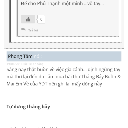
Để cho Phú Thạnh một mình …vỗ tay…
0
Trả lời
Phong Tâm
nói:
19/08/2015 lúc 10:47 sáng
Sáng nay thật buồn về việc gia cảnh… định ngừng tay
mà thơ lại đến do cảm qua bài thơ Tháng Bảy Buồn &
Mai Em Về của YDT nên ghi lại mấy dòng nầy
Tự dưng tháng bảy