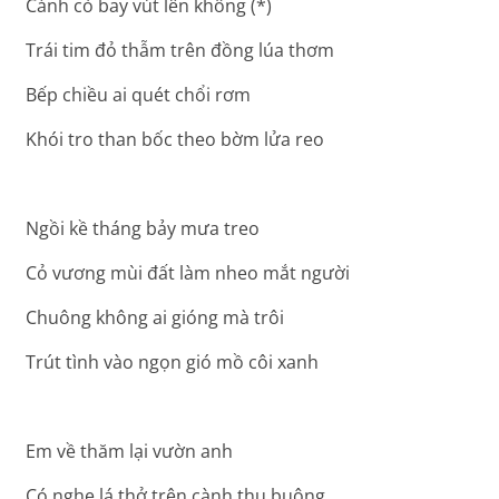
Cánh cò bay vút lên không (*)
Trái tim đỏ thẫm trên đồng lúa thơm
Bếp chiều ai quét chổi rơm
Khói tro than bốc theo bờm lửa reo
Ngồi kề tháng bảy mưa treo
Cỏ vương mùi đất làm nheo mắt người
Chuông không ai gióng mà trôi
Trút tình vào ngọn gió mồ côi xanh
Em về thăm lại vườn anh
Có nghe lá thở trên cành thu buông