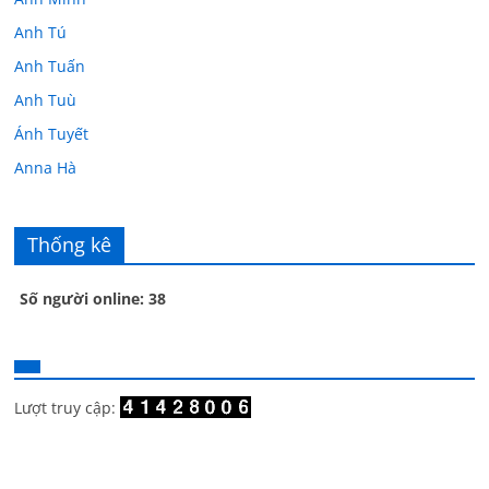
Anh Tú
Anh Tuấn
Anh Tuù
Ánh Tuyết
Anna Hà
Anth Đoàn
Âu Tú Vân
Thống kê
Bác sĩ Hoa
Số người online: 38
Bác sĩ Stephen Mak
Bác Đạt
Bác Đạt
Bạch Cúc
Lượt truy cập:
Bạch Huệ
Bạch lộ