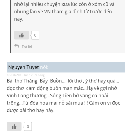
nhớ lại nhiều chuyện xưa lúc còn ở xóm cũ và
những lần về VN thăm gia đình từ trước đến
nay.
0
Trả lời
Nguyen Tuyet
nói:
18/08/2015 lúc 12:59 sáng
Bài thơ Tháng Bảy Buồn…. lời thơ , ý thơ hay quá…
đọc thơ cảm động buồn man mác…Hạ về gợi nhớ
Vĩnh Long thương…Sông Tiền bờ vắng có hoài
trông…Từ đóa hoa mai nở sái mùa !!! Cám ơn vi đọc
được bài thơ hay này.
0