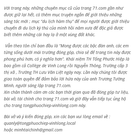
Với trang này, những chuyên mục cũ của trang 71.com gần như
được giữ lại hết, có thêm mục truyện ngắn để giới thiệu những
sáng tác mới ; mục “du lịch hàm thụ” để mọi người được giới thiệu
chuyến đi du lịch kỳ thú của mình hồi năm xưa để độc giả được
biết thêm những cái hay lạ ở một vùng đất khác.
Vẫn theo tôn chỉ ban đầu là “Mong được các bậc đàn anh, các em
từng sống dưới mái trường đóng góp, chia sẻ để trang tin này được
phong phú hơn, có ý nghĩa hơn”. Khái niệm TH Tống Phước Hiệp là
bao gồm cả
Collège de Vinh Long rồi Nguyễn Thông,
Trường cấp 3
thị xã , Trường TH Lưu Văn Liệt ngày nay. Lần này chúng tôi được
giao toàn quyền để đảm bảo lời hứa này của anh Trương Tường
Minh, người sáng lập trang 71.com.
Xin chân thành cám ơn các bạn thời gian qua đã đóng góp tư liệu,
bài vở, tài chính cho trang 71.com và giờ đây vẫn tiếp tục ủng hộ
cho trang tongphuochiep-vinhlong.com này.
Bài vở và ý kiến đóng góp, xin các bạn vui lòng email về :
quanly@tongphuochiep-vinhlong.local
hoặc
minhtaichinh@gmail.com