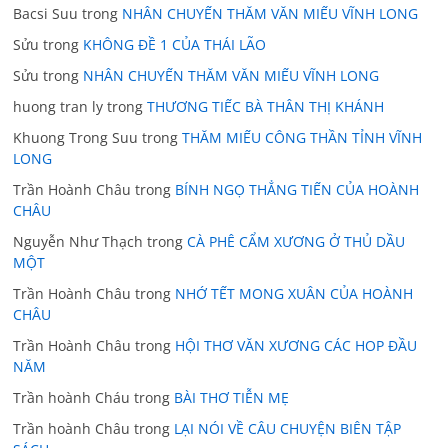
Bacsi Suu
trong
NHÂN CHUYẾN THĂM VĂN MIẾU VĨNH LONG
Sửu
trong
KHÔNG ĐỀ 1 CỦA THÁI LÃO
Sửu
trong
NHÂN CHUYẾN THĂM VĂN MIẾU VĨNH LONG
huong tran ly
trong
THƯƠNG TIẾC BÀ THÂN THỊ KHÁNH
Khuong Trong Suu
trong
THĂM MIẾU CÔNG THẦN TỈNH VĨNH
LONG
Trần Hoành Châu
trong
BÍNH NGỌ THẲNG TIẾN CỦA HOÀNH
CHÂU
Nguyễn Như Thạch
trong
CÀ PHÊ CẨM XƯƠNG Ở THỦ DẦU
MỘT
Trần Hoành Châu
trong
NHỚ TẾT MONG XUÂN CỦA HOÀNH
CHÂU
Trần Hoành Châu
trong
HỘI THƠ VĂN XƯƠNG CÁC HOP ĐẦU
NĂM
Trần hoành Cháu
trong
BÀI THƠ TIỄN MẸ
Trần hoành Châu
trong
LẠI NÓI VỀ CÂU CHUYỆN BIÊN TẬP