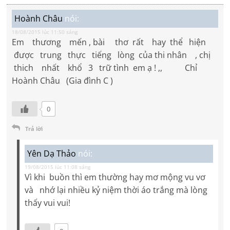
Hoành Châu
nói:
18/08/2015 lúc 11:50 sáng
Em thương mến , bài thơ rất hay thể hiện
được trung thực tiếng lòng của thi nhân , chị
thich nhất khổ 3 trữ tình em ạ ! ,, Chỉ
Hoành Châu (Gia đình C )
0
Trả lời
Yên Dạ Thảo
nói:
19/08/2015 lúc 11:08 sáng
Vì khi buồn thì em thường hay mơ mộng vu vơ
và nhớ lại nhiều kỷ niệm thời áo trắng mà lòng
thấy vui vui!