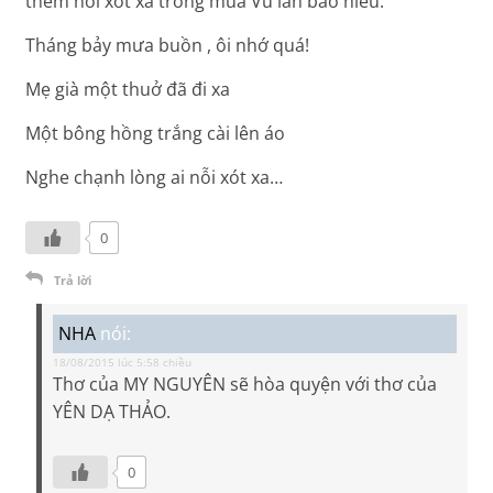
thêm nỗi xót xa trong mùa Vu lan báo hiếu.
Tháng bảy mưa buồn , ôi nhớ quá!
Mẹ già một thuở đã đi xa
Một bông hồng trắng cài lên áo
Nghe chạnh lòng ai nỗi xót xa…
0
Trả lời
NHA
nói:
18/08/2015 lúc 5:58 chiều
Thơ của MY NGUYÊN sẽ hòa quyện với thơ của
YÊN DẠ THẢO.
0