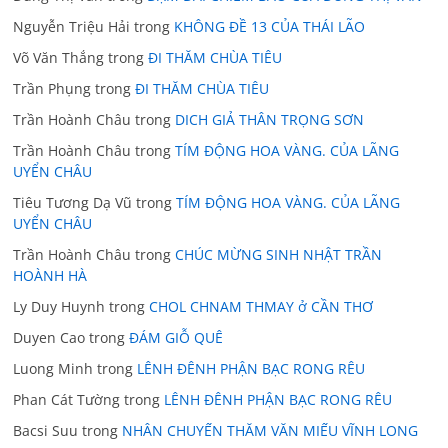
Nguyễn Triệu Hải
trong
KHÔNG ĐỀ 13 CỦA THÁI LÃO
Võ Văn Thắng
trong
ĐI THĂM CHÙA TIÊU
Trần Phụng
trong
ĐI THĂM CHÙA TIÊU
Trần Hoành Châu
trong
DICH GIẢ THÂN TRỌNG SƠN
Trần Hoành Châu
trong
TÍM ĐỘNG HOA VÀNG. CỦA LÃNG
UYỂN CHÂU
Tiêu Tương Dạ Vũ
trong
TÍM ĐỘNG HOA VÀNG. CỦA LÃNG
UYỂN CHÂU
Trần Hoành Châu
trong
CHÚC MỪNG SINH NHẬT TRẦN
HOÀNH HÀ
Ly Duy Huynh
trong
CHOL CHNAM THMAY ở CẦN THƠ
Duyen Cao
trong
ĐÁM GIỖ QUÊ
Luong Minh
trong
LÊNH ĐÊNH PHẬN BẠC RONG RÊU
Phan Cát Tường
trong
LÊNH ĐÊNH PHẬN BẠC RONG RÊU
Bacsi Suu
trong
NHÂN CHUYẾN THĂM VĂN MIẾU VĨNH LONG