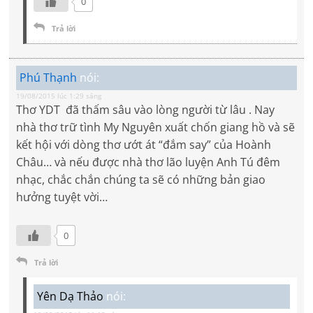
0
Trả lời
Phú Thạnh
nói:
19/08/2015 lúc 1:29 sáng
Thơ YDT đã thấm sâu vào lòng người từ lâu . Nay
nhà thơ trữ tình My Nguyên xuất chốn giang hồ và sẽ
kết hội với dòng thơ ướt át “đắm say” của Hoành
Châu… và nếu được nhà thơ lão luyện Anh Tú đêm
nhạc, chắc chắn chúng ta sẽ có những bản giao
hưởng tuyệt vời…
0
Trả lời
Yên Dạ Thảo
nói: