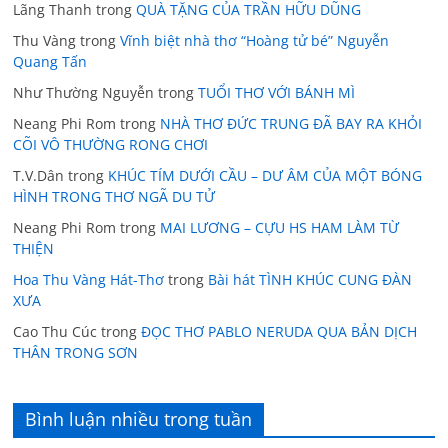
Lãng Thanh
trong
QUÀ TẶNG CỦA TRẦN HỮU DŨNG
Thu Vàng
trong
Vĩnh biệt nhà thơ “Hoàng tử bé” Nguyễn
Quang Tấn
Như Thường Nguyễn
trong
TUỔI THƠ VỚI BÁNH MÌ
Neang Phi Rom
trong
NHÀ THƠ ĐỨC TRUNG ĐÃ BAY RA KHỎI
CÕI VÔ THƯỜNG RONG CHƠI
T.V.Dân
trong
KHÚC TÍM DƯỚI CẦU – DƯ ÂM CỦA MỘT BÓNG
HÌNH TRONG THƠ NGÃ DU TỬ
Neang Phi Rom
trong
MAI LƯƠNG – CỰU HS HAM LÀM TỪ
THIỆN
Hoa Thu Vàng Hát-Thơ
trong
Bài hát TÌNH KHÚC CUNG ĐÀN
XƯA
Cao Thu Cúc
trong
ĐỌC THƠ PABLO NERUDA QUA BẢN DỊCH
THÂN TRONG SƠN
Bình luận nhiều trong tuần