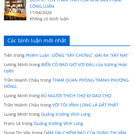
CÔNG LUẬN
11/04/2026
Không có bình luận
Các bình luận mới nhất
Tiến
trong
Phiếm Luận :UỐNG “XÂY-CHỪNG”, ĐÁI RA “XÂY NẠI”
Lương Minh
trong
BIỂN CÓ BAO GIỜ VƠI ĐÂU của Vương Hoài
Uyên
Trần Hoành Châu
trong
THAM QUAN PHÒNG TRANH PHƯỢNG
HỒNG.
Luong Minh
trong
RỦ NGƯỜI THÍCH CHỢ ĐI DẠO CHỢ
Trần Hoành Châu
trong
VỚI TÔI-VĨNH LONG LÀ ĐẤT PHẬT
Luong Minh
trong
Quảng trường Vĩnh Long
Franc Lê
trong
Quảng trường Vĩnh Long
Dung Thị Vân
trong
DẶM DÀI CHIÊM BAO CỦA DUNG THỊ VÂN