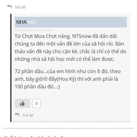
Trả lời
NHA
nói:
26/07/2015 lúc 9:49 chiều
Từ Chợt Mưa Chợt nắng, NTSnow đã dẩn dắt
chúng ta đến một vấn đề lớn của xã hội rồi. Bàn
thảo vấn đề này cho cặn kẻ, chắc là chỉ có thể do
những nhà xã hội học mới có thể làm được.
72 phần dầu…của em hình như còn ít đó, theo
anh, bây giờ/ở đây(Hoa Kỳ) thì với anh phải là
100 phần dầu đó…:)
0
Trả lời