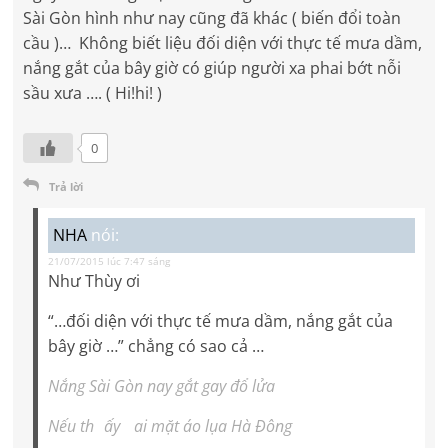
Sài Gòn hình như nay cũng đã khác ( biến đổi toàn
cầu )… Không biết liệu đối diện với thực tế mưa dầm,
nắng gắt của bây giờ có giúp người xa phai bớt nỗi
sầu xưa …. ( Hi!hi! )
0
Trả lời
NHA
nói:
21/07/2015 lúc 7:47 sáng
Như Thùy ơi
“…đối diện với thực tế mưa dầm, nắng gắt của
bây giờ …” chẳng có sao cả …
Nắng Sài Gòn nay gắt gay đổ lửa
Nếu th
ấy
ai mặt áo lụa Hà Đông