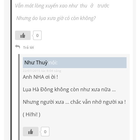
Vẫn mát lòng xuyến xao như thu
ở
trước
Nhưng áo lụa xưa giờ có còn không?
0
Trả lời
Như Thuỳ
nói:
22/07/2015 lúc 8:04 sáng
Anh NHA ơi ời !
Lụa Hà Đông không còn như xưa nữa …
Nhưng người xưa … chắc vẫn nhớ người xa !
( Hi!hi! )
0