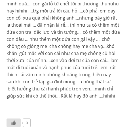
minh quá…. con gái lỗ từ chết tới bị thương…huhuhu
hay hihihi ….t/g mới trả lời câu hỏi….có phải em dạy
con cổ xưa quá phải không anh….nhưng bây giờ rất
la thoải mái…. đã nhận là rể… thì như ta có thêm một
đứa con trai đắc lực và tin tưởng…. có thêm một đứa
con dâu … như thêm một đứa con gái vậy …. chớ
không có giống mẹ cha chồng hay mẹ cha vợ…khó
khăn gút mắc với con cái như cha mẹ chông cũ hồi
thời xưa của mình….xen vào đơi tư của con cái….lam
mất đi tuổi xuân và hạnh phúc của tuổi trẻ…em rất
thích cái văn minh phóng khoáng trong hiện nay….
sau khi con trẻ lập gia đinh xong … chúng thật sự
biết hưởng thụ cái hạnh phúc trọn vẹn….minh chỉ
giúp sức khi có thể thôi… Rất là hay đó anh ….hihihi
0