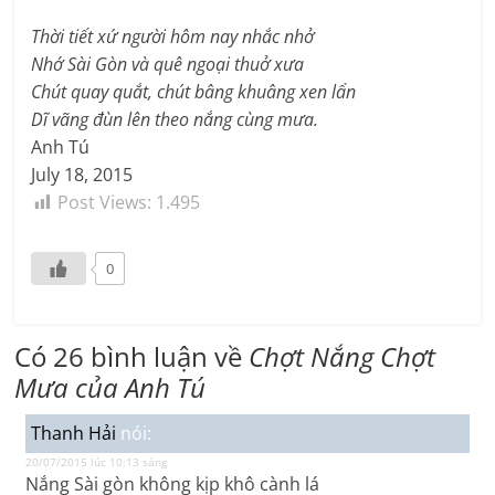
Thời tiết xứ người hôm nay nhắc nhở
Nhớ Sài Gòn và quê ngoại thuở xưa
Chút quay quắt, chút bâng khuâng xen lẩn
Dĩ vãng đùn lên theo nắng cùng mưa.
Anh Tú
July 18, 2015
Post Views:
1.495
0
Có 26 bình luận về
Chợt Nắng Chợt
Mưa của Anh Tú
Thanh Hải
nói:
20/07/2015 lúc 10:13 sáng
Nắng Sài gòn không kịp khô cành lá