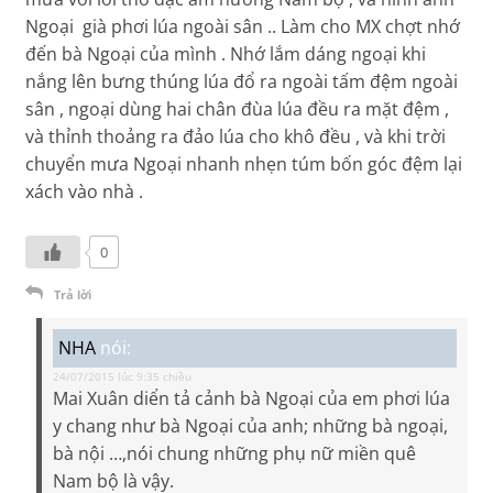
Ngoại già phơi lúa ngoài sân .. Làm cho MX chợt nhớ
đến bà Ngoại của mình . Nhớ lắm dáng ngoại khi
nắng lên bưng thúng lúa đổ ra ngoài tấm đệm ngoài
sân , ngoại dùng hai chân đùa lúa đều ra mặt đệm ,
và thỉnh thoảng ra đảo lúa cho khô đều , và khi trời
chuyển mưa Ngoại nhanh nhẹn túm bốn góc đệm lại
xách vào nhà .
0
Trả lời
NHA
nói:
24/07/2015 lúc 9:35 chiều
Mai Xuân diển tả cảnh bà Ngoại của em phơi lúa
y chang như bà Ngoại của anh; những bà ngoại,
bà nội …,nói chung những phụ nữ miền quê
Nam bộ là vậy.