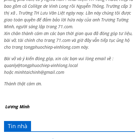
bao gồm cả
Collège de Vinh Long rồi Nguyễn Thông,
Trường cấp 3
thị xã , Trường TH Lưu Văn Liệt ngày nay. Lần này chúng tôi được
giao toàn quyền để đảm bảo lời hứa này của anh Trương Tường
Minh, người sáng lập trang 71.com.
Xin chân thành cám ơn các bạn thời gian qua đã đóng góp tư liệu,
bài vở, tài chính cho trang 71.com và giờ đây vẫn tiếp tục ủng hộ
cho trang tongphuochiep-vinhlong.com này.
Bài vở và ý kiến đóng góp, xin các bạn vui lòng email về :
quanly@tongphuochiep-vinhlong.local
hoặc
minhtaichinh@gmail.com
Thành thật cám ơn.
Lương Minh
Tin nhà