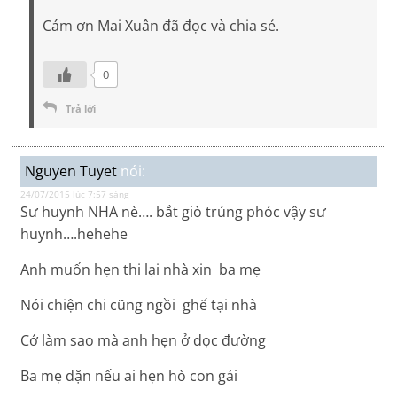
Cám ơn Mai Xuân đã đọc và chia sẻ.
0
Trả lời
Nguyen Tuyet
nói:
24/07/2015 lúc 7:57 sáng
Sư huynh NHA nè…. bắt giò trúng phóc vậy sư
huynh….hehehe
Anh muốn hẹn thi lại nhà xin ba mẹ
Nói chiện chi cũng ngồi ghế tại nhà
Cớ làm sao mà anh hẹn ở dọc đường
Ba mẹ dặn nếu ai hẹn hò con gái