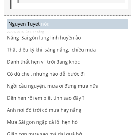
Nguyen Tuyet
nói:
22/07/2015 lúc 5:47 sáng
Nắng Sai gòn lung linh huyền ảo
Thật diệu kỳ khi sáng nắng, chiều mưa
Đành thất hẹn vì trời đang khóc
Có dù che , nhưng nào dễ bước đi
Ngồi cầu nguyện, mưa ơi đừng mưa nữa
Đến hẹn rồi em biết tính sao đây ?
Anh nơi đó trời có mưa hay nắng
Mưa Sài gon ngập cả lối hẹn hò
Giận cơn mưa sao mà dai quá hở