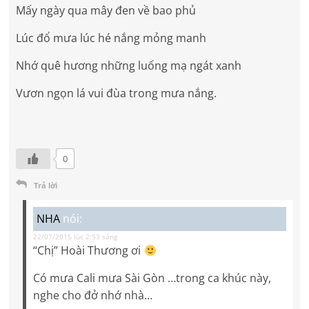
Mấy ngày qua mây đen về bao phủ
Lúc đổ mưa lúc hé nắng mỏng manh
Nhớ quê hương những luống mạ ngát xanh
Vươn ngọn lá vui đùa trong mưa nắng.
0
Trả lời
NHA
nói:
22/07/2015 lúc 2:53 sáng
“Chị” Hoài Thương ơi
Có mưa Cali mưa Sài Gòn …trong ca khúc này,
nghe cho đở nhớ nhà…