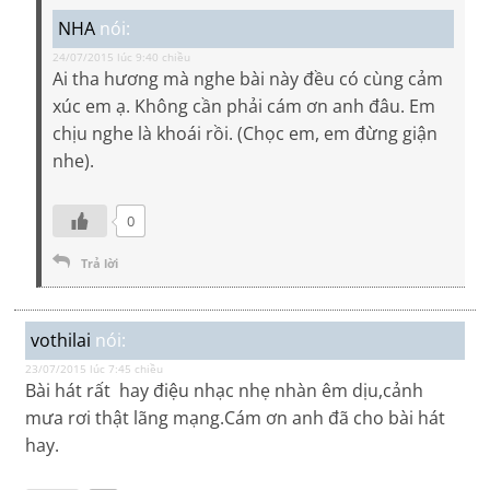
NHA
nói:
24/07/2015 lúc 9:40 chiều
Ai tha hương mà nghe bài này đều có cùng cảm
xúc em ạ. Không cần phải cám ơn anh đâu. Em
chịu nghe là khoái rồi. (Chọc em, em đừng giận
nhe).
0
Trả lời
vothilai
nói:
23/07/2015 lúc 7:45 chiều
Bài hát rất hay điệu nhạc nhẹ nhàn êm dịu,cảnh
mưa rơi thật lãng mạng.Cám ơn anh đã cho bài hát
hay.