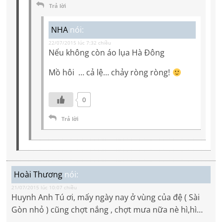
Trả lời
NHA
nói:
22/07/2015 lúc 7:32 chiều
Nếu không còn áo lụa Hà Đông
Mồ hôi … cả lệ… chảy ròng ròng!
0
Trả lời
Hoài Thương
nói:
21/07/2015 lúc 10:07 chiều
Huynh Anh Tú ơi, mấy ngày nay ở vùng của đệ ( Sài
Gòn nhỏ ) cũng chợt nắng , chợt mưa nữa nè hì,hì…