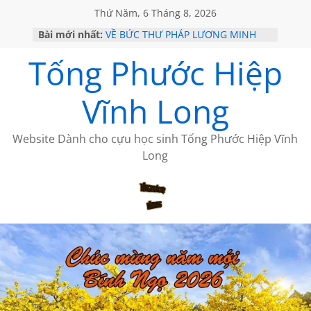
Thứ Năm, 6 Tháng 8, 2026
Bài mới nhất:
VỀ BỨC THƯ PHÁP LƯƠNG MINH
GẶP Ở MỸ
Tống Phước Hiệp
HỌC SỬ HỒI XƯA
MỘT ĐỜI ĐI QUA NHỮNG TRANG
SÁCH
Vĩnh Long
BẤT CHỢT CỦA CHÂU LỆ DUNG
CÀ PHÊ NGẮM NÚI
Website Dành cho cựu học sinh Tống Phước Hiệp Vĩnh
Long