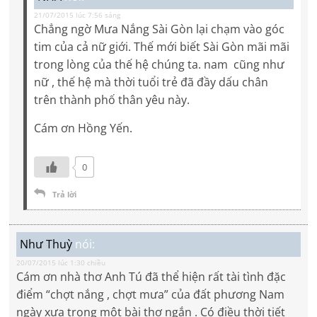
21/07/2015 lúc 7:56 sáng
Chẳng ngờ Mưa Nắng Sài Gòn lại chạm vào góc
tim của cả nữ giới. Thế mới biết Sài Gòn mãi mãi
trong lòng của thế hệ chúng ta. nam cũng như
nữ , thế hệ mà thời tuổi trẻ đã đầy dấu chân
trên thành phố thân yêu này.
Cám ơn Hồng Yến.
0
Trả lời
Như Thuỳ
nói:
20/07/2015 lúc 1:30 chiều
Cám ơn nhà thơ Anh Tú đã thể hiện rất tài tình đặc
điểm “chợt nắng , chợt mưa” của đất phương Nam
ngày xưa trong một bài thơ ngắn . Có điều thời tiết