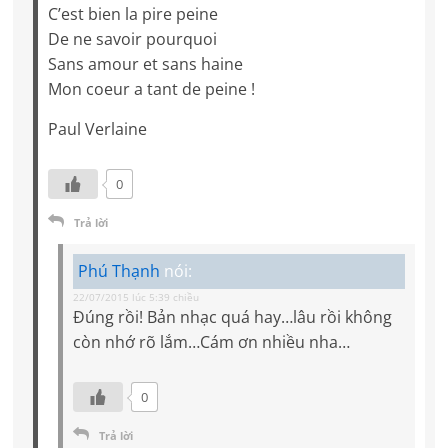
C’est bien la pire peine
De ne savoir pourquoi
Sans amour et sans haine
Mon coeur a tant de peine !
Paul Verlaine
0
Trả lời
Phú Thạnh
nói:
22/07/2015 lúc 5:39 chiều
Đúng rồi! Bản nhạc quá hay…lâu rồi không
còn nhớ rõ lắm…Cám ơn nhiều nha…
0
Trả lời