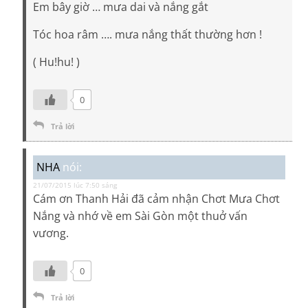
Em bây giờ … mưa dai và nắng gắt
Tóc hoa râm …. mưa nắng thất thường hơn !
( Hu!hu! )
0
Trả lời
NHA
nói:
21/07/2015 lúc 7:50 sáng
Cám ơn Thanh Hải đã cảm nhận Chơt Mưa Chơt
Nắng và nhớ về em Sài Gòn một thuở vấn
vương.
0
Trả lời