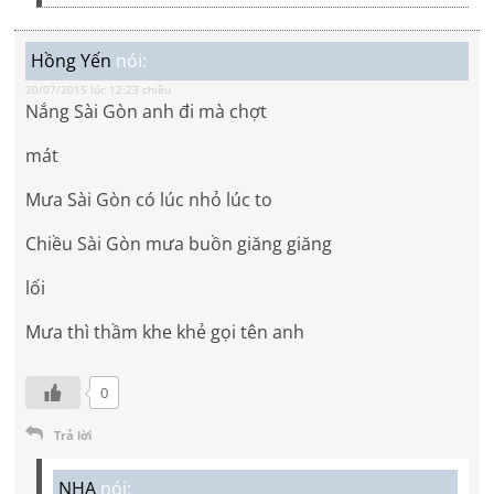
Hồng Yến
nói:
20/07/2015 lúc 12:23 chiều
Nắng Sài Gòn anh đi mà chợt
mát
Mưa Sài Gòn có lúc nhỏ lúc to
Chiều Sài Gòn mưa buồn giăng giăng
lối
Mưa thì thầm khe khẻ gọi tên anh
0
Trả lời
NHA
nói: