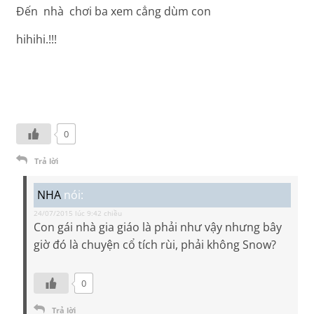
Đến nhà chơi ba xem cẳng dùm con
hihihi.!!!
0
Trả lời
NHA
nói:
24/07/2015 lúc 9:42 chiều
Con gái nhà gia giáo là phải như vậy nhưng bây
giờ đó là chuyện cổ tích rùi, phải không Snow?
0
Trả lời