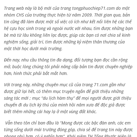
Trang web này là bộ mới của trang tongphuochiep71.com do một
nhóm CHS của trường thực hiện từ năm 2009. Thời gian qua, bản
tin cũng đã làm được một số việc có ích như kết nối liên hệ các thế
hệ cựu học sinh trong và ngoài nước với nhau, tìm được những bạn
bè mà từ lâu không liên lạc được, giúp các bạn có nơi chia sẻ kinh
nghiệm sống, giải trí, tìm được những kỷ niệm thân thương của
một thời học dưới mái trường.
Đến nay, nhu cầu thông tin đa dạng, đối tượng bạn đọc cần rộng
mở, buộc lòng chúng tôi phải nâng cấp bản tin được chuyên nghiệp
hơn, hình thức phải bắt mắt hơn.
Với trang này, những chuyên mục cũ của trang 71.com gần như
được giữ lại hết, có thêm mục truyện ngắn để giới thiệu những
sáng tác mới ; mục “du lịch hàm thụ” để mọi người được giới thiệu
chuyến đi du lịch kỳ thú của mình hồi năm xưa để độc giả được
biết thêm những cái hay lạ ở một vùng đất khác.
Vẫn theo tôn chỉ ban đầu là “Mong được các bậc đàn anh, các em
từng sống dưới mái trường đóng góp, chia sẻ để trang tin này được
phong phú hơn, có ý nghĩa hơn”. Khái niệm TH Tống Phước Hiệp là