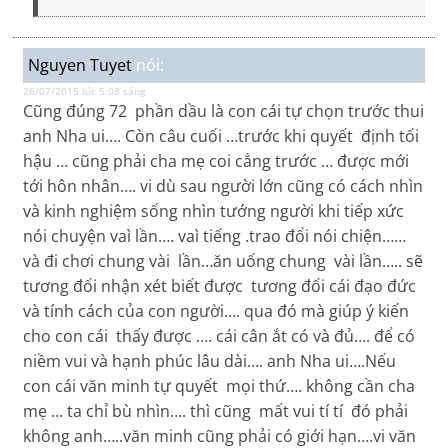
Nguyen Tuyet
nói:
26/07/2015 lúc 5:08 sáng
Cũng đúng 72 phần dầu là con cái tự chọn trước thui
anh Nha ui…. Còn câu cuối …trước khi quyết định tối
hậu … cũng phải cha mẹ coi cẳng trước … được mới
tới hôn nhân…. vi dù sau người lớn cũng có cách nhìn
và kinh nghiệm sống nhìn tướng người khi tiếp xức
nói chuyện vaì lần…. vaì tiếng .trao đổi nói chiện……
và đi chơi chung vài lần…ăn uống chung vài lần….. sẽ
tương đối nhận xét biết được tương đối cái đạo đức
và tính cách của con người…. qua đó mà giúp ý kiến
cho con cái thấy được …. cái cân ắt có và đủ…. để có
niềm vui và hạnh phúc lâu dài…. anh Nha ui….Nếu
con cái văn minh tự quyết mọi thứ…. không cần cha
mẹ … ta chỉ bù nhìn…. thì cũng mất vui tí tí đó phải
không anh…..văn minh cũng phải có giới hạn….vi văn