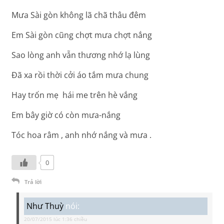
Mưa Sài gòn không lã chã thâu đêm
Em Sài gòn cũng chợt mưa chợt nắng
Sao lòng anh vẫn thương nhớ lạ lùng
Đã xa rồi thời cởi áo tắm mưa chung
Hay trốn mẹ hái me trên hè vắng
Em bây giờ có còn mưa-nắng
Tóc hoa râm , anh nhớ nắng và mưa .
0
Trả lời
Như Thuỳ
nói:
20/07/2015 lúc 1:36 chiều