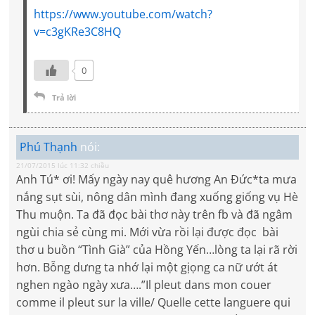
https://www.youtube.com/watch?
v=c3gKRe3C8HQ
0
Trả lời
Phú Thạnh
nói:
21/07/2015 lúc 11:32 chiều
Anh Tú* ơi! Mấy ngày nay quê hương An Đức*ta mưa
nắng sụt sùi, nông dân mình đang xuống giống vụ Hè
Thu muộn. Ta đã đọc bài thơ này trên fb và đã ngâm
ngùi chia sẻ cùng mi. Mới vừa rồi lại được đọc bài
thơ u buồn “Tình Già” của Hồng Yến…lòng ta lại rã rời
hơn. Bỗng dưng ta nhớ lại một gịọng ca nữ ướt át
nghen ngào ngày xưa….”Il pleut dans mon couer
comme il pleut sur la ville/ Quelle cette languere qui