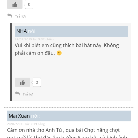
0
Trả lời
NHA
nói:
24/07/2015 lúc 9:37 chiều
Vui khi biết em cũng thích bài hát này. Không
phải cám ơn đâu.
0
Trả lời
Mai Xuan
nói:
24/07/2015 lúc 7:39 sáng
Cám ơn nhà thơ Anh Tú , qua bài Chợt nắng chợt
mưa với lời thơ đặc âm hưởng Nam bộ , và hình ảnh