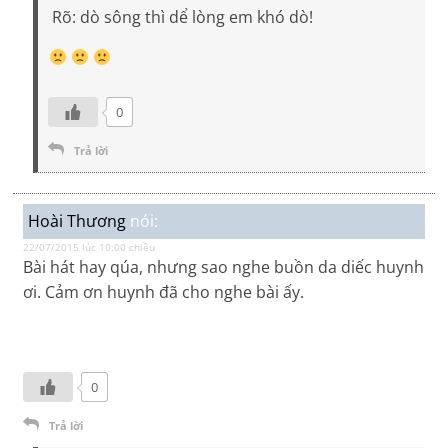
Rõ: dò sông thì dể lòng em khó dò!
0
Trả lời
Hoài Thương
nói:
22/07/2015 lúc 10:00 chiều
Bài hát hay qúa, nhưng sao nghe buồn da diếc huynh
ơi. Cảm ơn huynh đã cho nghe bài ấy.
0
Trả lời