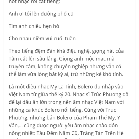
nốt nhạc rồi cất tiếng:
Anh ơi tôi lên đường phố cũ
Tìm anh chiều hẹn hò
Cho nhau niềm vui cuối tuần…
Theo tiếng đệm đàn khá điệu nghệ, giọng hát của
Tâm cất lên sâu lắng. Giọng anh mộc mạc mà
truyền cảm, không chuyên nghiệp nhưng vẫn có
thể làm vừa lòng bất kỳ ai, trừ những kẻ khó tính.
Là một điệu nhạc Mỹ La Tinh, Bolero du nhập vào
Việt Nam từ giữa thế kỷ 20. Nhạc sĩ Trúc Phương đã
để lại dấu ấn lớn trong nền âm nhạc Việt Nam với
những ca khúc Bolero nổi tiếng. Cùng với Trúc
Phương, những bản Bolero của Phạm Thế Mỹ, Y
Vân,… cũng được người yêu âm nhạc chào đón
nồng nhiệt: Tàu Đêm Năm Cũ, Trăng Tàn Trên Hè