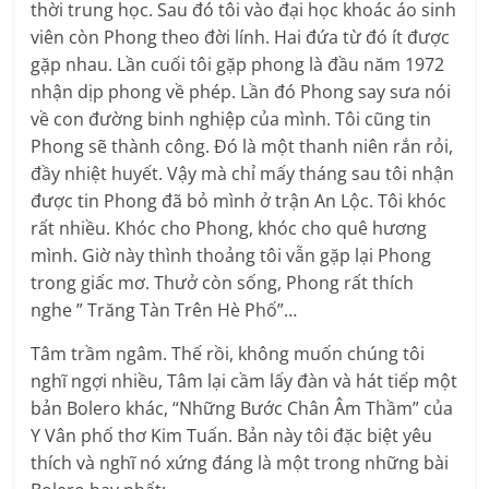
thời trung học. Sau đó tôi vào đại học khoác áo sinh
viên còn Phong theo đời lính. Hai đứa từ đó ít được
gặp nhau. Lần cuối tôi gặp phong là đầu năm 1972
nhận dịp phong về phép. Lần đó Phong say sưa nói
về con đường binh nghiệp của mình. Tôi cũng tin
Phong sẽ thành công. Đó là một thanh niên rắn rỏi,
đầy nhiệt huyết. Vậy mà chỉ mấy tháng sau tôi nhận
được tin Phong đã bỏ mình ở trận An Lộc. Tôi khóc
rất nhiều. Khóc cho Phong, khóc cho quê hương
mình. Giờ này thình thoảng tôi vẫn gặp lại Phong
trong giấc mơ. Thưở còn sống, Phong rất thích
nghe ” Trăng Tàn Trên Hè Phố”…
Tâm trầm ngâm. Thế rồi, không muốn chúng tôi
nghĩ ngợi nhiều, Tâm lại cầm lấy đàn và hát tiếp một
bản Bolero khác, “Những Bước Chân Âm Thầm” của
Y Vân phố thơ Kim Tuấn. Bản này tôi đặc biệt yêu
thích và nghĩ nó xứng đáng là một trong những bài