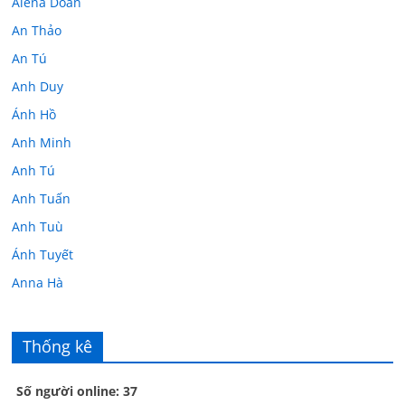
Alena Doan
An Thảo
An Tú
Anh Duy
Ánh Hồ
Anh Minh
Anh Tú
Anh Tuấn
Anh Tuù
Ánh Tuyết
Anna Hà
Anth Đoàn
Âu Tú Vân
Thống kê
Bác sĩ Hoa
Số người online: 37
Bác sĩ Stephen Mak