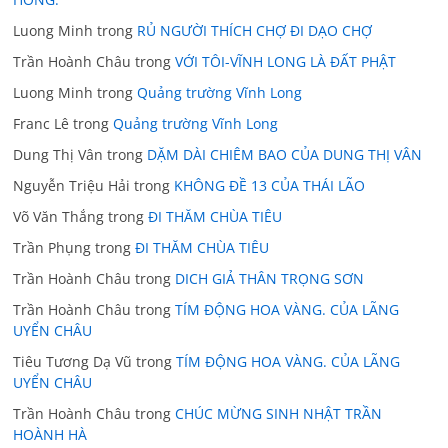
Luong Minh
trong
RỦ NGƯỜI THÍCH CHỢ ĐI DẠO CHỢ
Trần Hoành Châu
trong
VỚI TÔI-VĨNH LONG LÀ ĐẤT PHẬT
Luong Minh
trong
Quảng trường Vĩnh Long
Franc Lê
trong
Quảng trường Vĩnh Long
Dung Thị Vân
trong
DẶM DÀI CHIÊM BAO CỦA DUNG THỊ VÂN
Nguyễn Triệu Hải
trong
KHÔNG ĐỀ 13 CỦA THÁI LÃO
Võ Văn Thắng
trong
ĐI THĂM CHÙA TIÊU
Trần Phụng
trong
ĐI THĂM CHÙA TIÊU
Trần Hoành Châu
trong
DICH GIẢ THÂN TRỌNG SƠN
Trần Hoành Châu
trong
TÍM ĐỘNG HOA VÀNG. CỦA LÃNG
UYỂN CHÂU
Tiêu Tương Dạ Vũ
trong
TÍM ĐỘNG HOA VÀNG. CỦA LÃNG
UYỂN CHÂU
Trần Hoành Châu
trong
CHÚC MỪNG SINH NHẬT TRẦN
HOÀNH HÀ