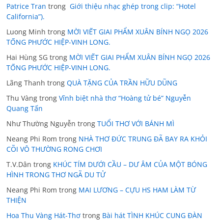
Patrice Tran
trong
Giới thiệu nhạc ghép trong clip: “Hotel
California”).
Luong Minh
trong
MỜI VIẾT GIAI PHẨM XUÂN BÍNH NGỌ 2026
TỐNG PHƯỚC HIỆP-VINH LONG.
Hai Hùng SG
trong
MỜI VIẾT GIAI PHẨM XUÂN BÍNH NGỌ 2026
TỐNG PHƯỚC HIỆP-VINH LONG.
Lãng Thanh
trong
QUÀ TẶNG CỦA TRẦN HỮU DŨNG
Thu Vàng
trong
Vĩnh biệt nhà thơ “Hoàng tử bé” Nguyễn
Quang Tấn
Như Thường Nguyễn
trong
TUỔI THƠ VỚI BÁNH MÌ
Neang Phi Rom
trong
NHÀ THƠ ĐỨC TRUNG ĐÃ BAY RA KHỎI
CÕI VÔ THƯỜNG RONG CHƠI
T.V.Dân
trong
KHÚC TÍM DƯỚI CẦU – DƯ ÂM CỦA MỘT BÓNG
HÌNH TRONG THƠ NGÃ DU TỬ
Neang Phi Rom
trong
MAI LƯƠNG – CỰU HS HAM LÀM TỪ
THIỆN
Hoa Thu Vàng Hát-Thơ
trong
Bài hát TÌNH KHÚC CUNG ĐÀN