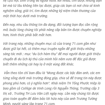
hệ cựu học sinh trong và ngoài nước với nhau, tìm được những bạn
bè mà từ lâu không liên lạc được, giúp các bạn có nơi chia sẻ kinh
nghiệm sống, giải trí, tìm được những kỷ niệm thân thương của
một thời học dưới mái trường.
Đến nay, nhu cầu thông tin đa dạng, đối tượng bạn đọc cần rộng
mở, buộc lòng chúng tôi phải nâng cấp bản tin được chuyên nghiệp
hơn, hình thức phải bắt mắt hơn.
Với trang này, những chuyên mục cũ của trang 71.com gần như
được giữ lại hết, có thêm mục truyện ngắn để giới thiệu những
sáng tác mới ; mục “du lịch hàm thụ” để mọi người được giới thiệu
chuyến đi du lịch kỳ thú của mình hồi năm xưa để độc giả được
biết thêm những cái hay lạ ở một vùng đất khác.
Vẫn theo tôn chỉ ban đầu là “Mong được các bậc đàn anh, các em
từng sống dưới mái trường đóng góp, chia sẻ để trang tin này được
phong phú hơn, có ý nghĩa hơn”. Khái niệm TH Tống Phước Hiệp là
bao gồm cả
Collège de Vinh Long rồi Nguyễn Thông,
Trường cấp 3
thị xã , Trường TH Lưu Văn Liệt ngày nay. Lần này chúng tôi được
giao toàn quyền để đảm bảo lời hứa này của anh Trương Tường
Minh, người sáng lập trang 71.com.