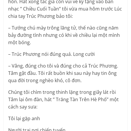
hồn. Hát xong tác giả còn vui vẻ ký tặng vào bản
nhạc ” Chiều Cuối Tuần” tôi vừa mua hôm trước Lúc
chia tay Trúc Phương bảo tôi:
– Tướng chú mày trông lãng tử, thế nào cũng năm
bảy đường tình nhưng có khi về chiều lại một mình
một bóng.
– Trúc Phương nói đúng quá. Long cười
– Vâng, đúng cho tôi và đúng cho cả Trúc Phương.
Tâm gật đầu. Tôi rất buồn khi sau này hay tin ông
qua đời trong nghèo khó, cô đơn.
Chúng tôi chìm trong thinh lặng trong giây lát rồi
Tâm lại ôm đàn, hát ” Trăng Tàn Trên Hè Phố” một
cách say sưa:
Tôi lại gặp anh
Người trai nơi chiến tuyến