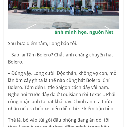
ảnh minh họa, nguồn Net
Sau bữa điểm tâm, Long bảo tôi.
– Sao lại Tâm Bolero? Chắc anh chàng chuyên hát
Bolero.
– Đúng vậy. Long cười. Độc thân, không vợ con, mỗi
lần ôm cây ghita là thế nào cũng hát Bolero. Chỉ
Bolero. Tâm đến Little Saigon cách đây vài năm.
Nghe nói trước đây đã ở Louisiana rồi Texas… Phải
công nhận anh ta hát khá hay. Chính anh ta thừa
nhận nếu ra bến xe biểu diễn thì sẽ kiếm bộn tiền!
Thế là, bỏ vào túi gói đậu phộng đang ăn dở, tôi