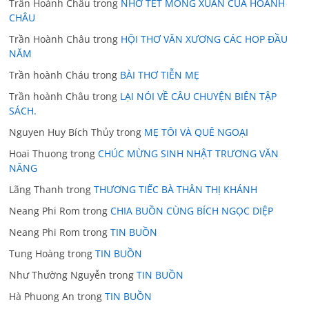
Trần Hoành Châu
trong
NHỚ TẾT MONG XUÂN CỦA HOÀNH
CHÂU
Trần Hoành Châu
trong
HỘI THƠ VĂN XƯƠNG CÁC HOP ĐẦU
NĂM
Trần hoành Cháu
trong
BÀI THƠ TIỄN MẸ
Trần hoành Châu
trong
LẠI NÓI VỀ CÂU CHUYỆN BIÊN TẬP
SÁCH.
Nguyen Huy Bích Thủy
trong
MẸ TÔI VÀ QUÊ NGOẠI
Hoai Thuong
trong
CHÚC MỪNG SINH NHẬT TRƯƠNG VĂN
NĂNG
Lãng Thanh
trong
THƯƠNG TIẾC BÀ THÂN THỊ KHÁNH
Neang Phi Rom
trong
CHIA BUỒN CÙNG BÍCH NGỌC DIỆP
Neang Phi Rom
trong
TIN BUỒN
Tung Hoàng
trong
TIN BUỒN
Như Thường Nguyễn
trong
TIN BUỒN
Hà Phuong An
trong
TIN BUỒN