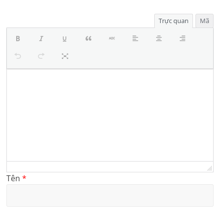
Trực quan
Mã
Tên
*