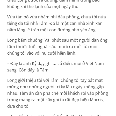
theo Long bước ra đường, đắm mình trong bầu
không khí the lạnh của một ngày thu.
Vừa tản bộ vừa nhâm nhi đậu phộng, chưa tới nửa
tiếng đã tới nhà Tâm. Đó là một căn nhà xinh xắn
nằm lặng lẽ trên một con đường nhỏ yên ắng.
Long bấm chuông. Vài phút sau một người đàn ông
tầm thước tuổi ngoài sáu mươi ra mở cửa mời
chúng tôi vào với nụ cười hiền lành.
– Đây là anh Kỷ dạy ghi ta cổ điển, mới ở Việt Nam
sang. Còn đây là Tâm.
Long giới thiệu tôi với Tâm. Chúng tôi tay bắt mặt
mừng như những người tri kỷ lâu ngày không gặp
nhau. Tâm ân cần pha chè mời khách rồi vào phòng
trong mang ra một cây ghi ta rất đẹp hiệu Morris,
đưa cho tôi: