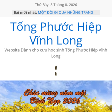
Thứ Bảy, 8 Tháng 8, 2026
Bài mới nhất:
MỘT ĐỜI ĐI QUA NHỮNG TRANG
SÁCH
Tống Phước Hiệp
KHÔNG ĐỀ 19 CỦA THÁI LÃO
CHÙM THƠ CỦA BÍCH HÀ
GIÃ TỪ ĐÀ LẠT của ANTH ĐOÀN
Vĩnh Long
HỌC SỬ HỒI XƯA
Website Dành cho cựu học sinh Tống Phước Hiệp Vĩnh
Long