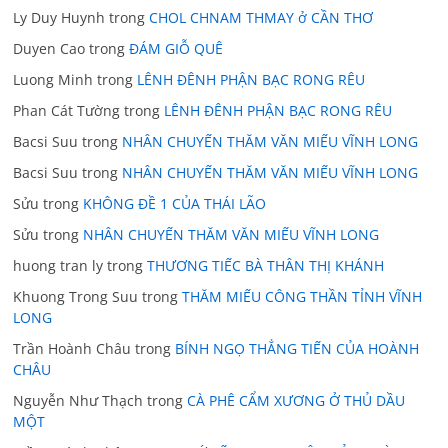
Ly Duy Huynh
trong
CHOL CHNAM THMAY ở CẦN THƠ
Duyen Cao
trong
ĐÁM GIỖ QUÊ
Luong Minh
trong
LÊNH ĐÊNH PHẬN BẠC RONG RÊU
Phan Cát Tường
trong
LÊNH ĐÊNH PHẬN BẠC RONG RÊU
Bacsi Suu
trong
NHÂN CHUYẾN THĂM VĂN MIẾU VĨNH LONG
Bacsi Suu
trong
NHÂN CHUYẾN THĂM VĂN MIẾU VĨNH LONG
Sửu
trong
KHÔNG ĐỀ 1 CỦA THÁI LÃO
Sửu
trong
NHÂN CHUYẾN THĂM VĂN MIẾU VĨNH LONG
huong tran ly
trong
THƯƠNG TIẾC BÀ THÂN THỊ KHÁNH
Khuong Trong Suu
trong
THĂM MIẾU CÔNG THẦN TỈNH VĨNH
LONG
Trần Hoành Châu
trong
BÍNH NGỌ THẲNG TIẾN CỦA HOÀNH
CHÂU
Nguyễn Như Thạch
trong
CÀ PHÊ CẨM XƯƠNG Ở THỦ DẦU
MỘT