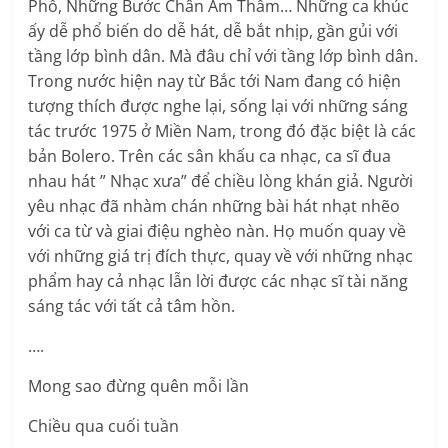
Phố, Những Bước Chân Âm Thầm… Những ca khúc
ấy dễ phổ biến do dễ hát, dễ bắt nhịp, gần gủi với
tầng lớp bình dân. Mà đâu chỉ với tầng lớp bình dân.
Trong nước hiện nay từ Bắc tới Nam đang có hiện
tượng thích được nghe lại, sống lại với những sáng
tác trước 1975 ở Miền Nam, trong đó đặc biệt là các
bản Bolero. Trên các sân khấu ca nhạc, ca sĩ đua
nhau hát ” Nhạc xưa” để chiều lòng khán giả. Người
yêu nhạc đã nhàm chán những bài hát nhạt nhẽo
với ca từ và giai điệu nghèo nàn. Họ muốn quay về
với những giá trị đích thực, quay về với những nhạc
phẩm hay cả nhạc lẫn lời được các nhạc sĩ tài năng
sáng tác với tất cả tâm hồn.
….
Mong sao đừng quên mỗi lần
Chiều qua cuối tuần