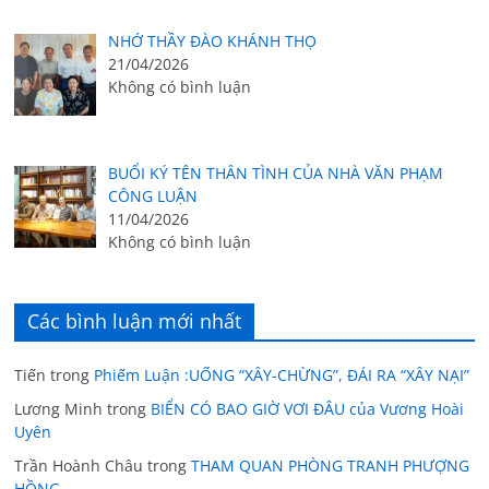
NHỚ THẦY ĐÀO KHÁNH THỌ
21/04/2026
Không có bình luận
BUỔI KÝ TÊN THÂN TÌNH CỦA NHÀ VĂN PHẠM
CÔNG LUẬN
11/04/2026
Không có bình luận
Các bình luận mới nhất
Tiến
trong
Phiếm Luận :UỐNG “XÂY-CHỪNG”, ĐÁI RA “XÂY NẠI”
Lương Minh
trong
BIỂN CÓ BAO GIỜ VƠI ĐÂU của Vương Hoài
Uyên
Trần Hoành Châu
trong
THAM QUAN PHÒNG TRANH PHƯỢNG
HỒNG.