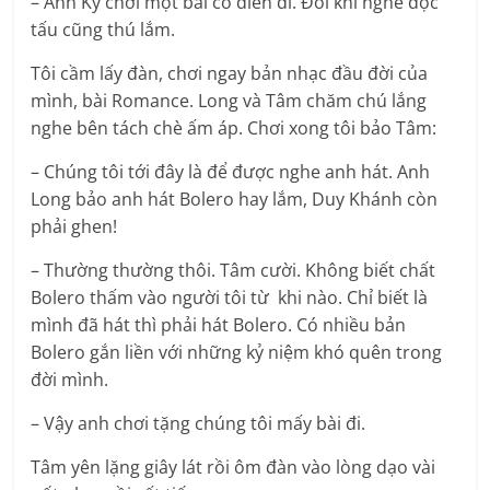
– Anh Kỷ chơi một bài cổ điển đi. Đôi khi nghe độc
tấu cũng thú lắm.
Tôi cầm lấy đàn, chơi ngay bản nhạc đầu đời của
mình, bài Romance. Long và Tâm chăm chú lắng
nghe bên tách chè ấm áp. Chơi xong tôi bảo Tâm:
– Chúng tôi tới đây là để được nghe anh hát. Anh
Long bảo anh hát Bolero hay lắm, Duy Khánh còn
phải ghen!
– Thường thường thôi. Tâm cười. Không biết chất
Bolero thấm vào người tôi từ khi nào. Chỉ biết là
mình đã hát thì phải hát Bolero. Có nhiều bản
Bolero gắn liền với những kỷ niệm khó quên trong
đời mình.
– Vậy anh chơi tặng chúng tôi mấy bài đi.
Tâm yên lặng giây lát rồi ôm đàn vào lòng dạo vài