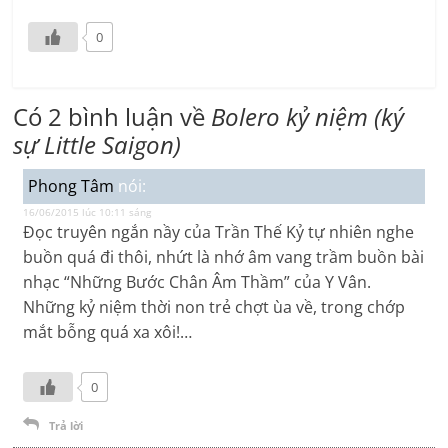
0
Có 2 bình luận về
Bolero kỷ niệm (ký
sự Little Saigon)
Phong Tâm
nói:
16/06/2015 lúc 10:11 sáng
Đọc truyên ngắn nầy của Trần Thế Kỷ tự nhiên nghe
buồn quá đi thôi, nhứt là nhớ âm vang trầm buồn bài
nhạc “Những Bước Chân Âm Thầm” của Y Vân.
Những kỷ niệm thời non trẻ chợt ùa về, trong chớp
mắt bỗng quá xa xôi!…
0
Trả lời