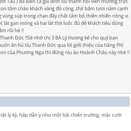
i Tàu ) đã biến cả gia đình tôi thành hội viên thường trực
i con tôm chào khách vàng đỏ cóng ,thịt băm tươi nằm cạnh
g vùng súp trong chạn đầy chất tẩm bổ thiên nhiên nồng vị
 lát gan mỏng và hai lát thịt luộc đủ để khách tiêu dùng
ắm rồi hé !!
 Thanh Đức !!Sẽ nhờ chị 3 BA Lý Hương kể cho quý bạn
muốn ăn hủ tíu Thanh Đức qua lời giới thiệu của hãng Phỉ
on của Phương Nga thì đừng níu áo Hoành Châu này nhé !!
thật ly kỳ, hấp dẫn y như một bãi chiến trường, mắc cười