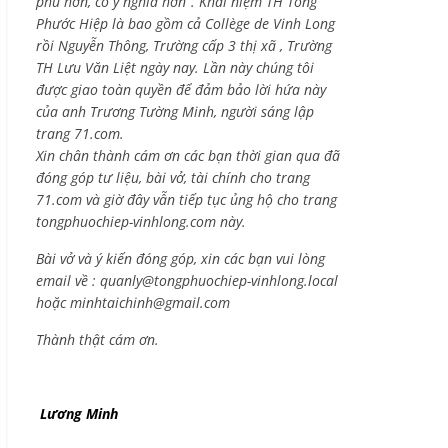
phú hơn, có ý nghĩa hơn”. Khái niệm TH Tống
Phước Hiệp là bao gồm cả
Collège de Vinh Long
rồi Nguyễn Thông,
Trường cấp 3 thị xã , Trường
TH Lưu Văn Liệt ngày nay. Lần này chúng tôi
được giao toàn quyền để đảm bảo lời hứa này
của anh Trương Tường Minh, người sáng lập
trang 71.com.
Xin chân thành cám ơn các bạn thời gian qua đã
đóng góp tư liệu, bài vở, tài chính cho trang
71.com và giờ đây vẫn tiếp tục ủng hộ cho trang
tongphuochiep-vinhlong.com này.
Bài vở và ý kiến đóng góp, xin các bạn vui lòng
email về :
quanly@tongphuochiep-vinhlong.local
hoặc
minhtaichinh@gmail.com
Thành thật cám ơn.
Lương Minh