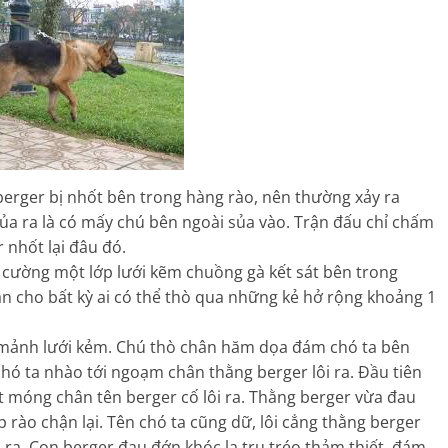
rger bị nhốt bên trong hàng rào, nên thường xảy ra
a ra là có mấy chú bên ngoài sủa vào. Trận đấu chỉ chấm
 nhốt lại đâu đó.
g cường một lớp lưới kẽm chuồng gà kết sát bên trong
ạn cho bất kỳ ai có thể thò qua những kẻ hở rộng khoảng 1
 mảnh lưới kẻm. Chú thò chân hăm dọa đám chó ta bên
ó ta nhào tới ngoạm chân thằng berger lôi ra. Đầu tiên
 móng chân tên berger cố lôi ra. Thằng berger vừa đau
 rào chận lại. Tên chó ta cũng dữ, lôi cẳng thằng berger
 ra. Con berger đau đớn khóc la tru tréo thảm thiết, đám