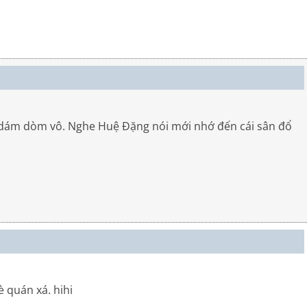
u dám dòm vô. Nghe Huệ Đặng nói mới nhớ đến cái sân đổ
è quán xá. hihi