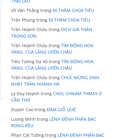
THÁI LÃO
Võ Văn Thắng
trong
ĐI THĂM CHÙA TIÊU
Trần Phụng
trong
ĐI THĂM CHÙA TIÊU
Trần Hoành Châu
trong
DICH GIẢ THÂN
TRỌNG SƠN
Trần Hoành Châu
trong
TÍM ĐỘNG HOA
VÀNG. CỦA LÃNG UYỂN CHÂU
Tiêu Tương Dạ Vũ
trong
TÍM ĐỘNG HOA
VÀNG. CỦA LÃNG UYỂN CHÂU
Trần Hoành Châu
trong
CHÚC MỪNG SINH
NHẬT TRẦN HOÀNH HÀ
Ly Duy Huynh
trong
CHOL CHNAM THMAY ở
CẦN THƠ
Duyen Cao
trong
ĐÁM GIỖ QUÊ
Luong Minh
trong
LÊNH ĐÊNH PHẬN BẠC
RONG RÊU
Phan Cát Tường
trong
LÊNH ĐÊNH PHẬN BẠC