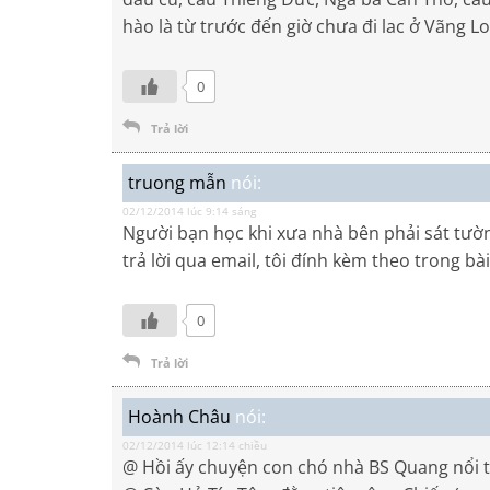
hào là từ trước đến giờ chưa đi lac ở Vãng L
0
Trả lời
truong mẫn
nói:
02/12/2014 lúc 9:14 sáng
Người bạn học khi xưa nhà bên phải sát tườ
trả lời qua email, tôi đính kèm theo trong bà
0
Trả lời
Hoành Châu
nói:
02/12/2014 lúc 12:14 chiều
@ Hồi ấy chuyện con chó nhà BS Quang nổi ti