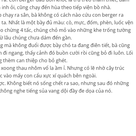
 inh ỏi, cũng chạy đến hùa theo tiếp viện bồ nhà.
p chạy ra sân, bà không có cách nào cứu con berger ra
ta. Nhất là một bầy đủ màu: cò, mực, đốm, phèn, luốc vện
ao chừng 4 tấc, chúng chỏ mỏ vào những khe trống tường
 từ lâu chúng chưa dám đến gần.
g mà không đuổi được bầy chó ta đang điên tiết, bà cũng
i ngang, thấy cảnh đó buồn cười rồi cũng bỏ đi luôn. Lối
g thèm can thiệp cho bỏ ghét.
xoong thau nhôm vổ la ầm ỉ. Nhưng có lẽ nhờ cây trúc
úc vào mấy con cẩu xực xí quách bên ngoài.
ược. Không biết nó sống chết ra sao, nhưng sau đó những
hông nghe tiếng sủa vang dội đầy đe dọa của nó.