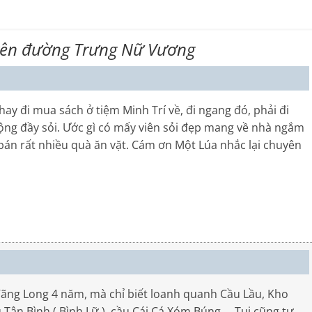
rên đường Trưng Nữ Vương
hay đi mua sách ở tiệm Minh Trí về, đi ngang đó, phải đi
ộng đầy sỏi. Ước gì có mấy viên sỏi đẹp mang về nhà ngắm
án rất nhiều quà ăn vặt. Cám ơn Một Lúa nhắc lại chuyên
ở Vãng Long 4 năm, mà chỉ biết loanh quanh Cầu Lầu, Kho
 Tân Bình ( Bình Lữ ), cầu Cái Cá,Xóm Búng,….Tui cũng tự