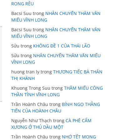
RONG RÊU
Bacsi Suu
trong
NHÂN CHUYẾN THĂM VĂN
MIẾU VĨNH LONG
Bacsi Suu
trong
NHÂN CHUYẾN THĂM VĂN
MIẾU VĨNH LONG
Sửu
trong
KHÔNG ĐỀ 1 CỦA THÁI LÃO
Sửu
trong
NHÂN CHUYẾN THĂM VĂN MIẾU
VĨNH LONG
huong tran ly
trong
THƯƠNG TIẾC BÀ THÂN
THỊ KHÁNH
Khuong Trong Suu
trong
THĂM MIẾU CÔNG
THẦN TỈNH VĨNH LONG
Trần Hoành Châu
trong
BÍNH NGỌ THẲNG
TIẾN CỦA HOÀNH CHÂU
Nguyễn Như Thạch
trong
CÀ PHÊ CẨM
XƯƠNG Ở THỦ DẦU MỘT
Trần Hoành Châu
trong
NHỚ TẾT MONG