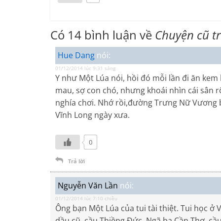
Có 14 bình luận về
Chuyện cũ t
Hue Dang
nói:
01/12/2014 lúc 9:31 sáng
Y như Một Lúa nói, hồi đó mỗi lần đi ăn kem 
mau, sợ con chó, nhưng khoái nhìn cái sân r
nghía chơi. Nhớ rồi,đường Trưng Nữ Vương b
Vĩnh Long ngày xưa.
0
Trả lời
Nguyễn Văn Lần
nói:
01/12/2014 lúc 7:10 chiều
Ông bạn Một Lúa của tui tài thiệt. Tui học 
dầu cũ, cầu Thiềng Đức, Ngã ba Cần Thơ, cầu