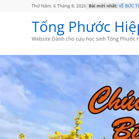
Thứ Năm, 6 Tháng 8, 2026
Bài mới nhất:
VỀ BỨC 
GẶP Ở M
HỌC SỬ 
Tống Phước Hiệ
MỘT ĐỜI
SÁCH
BẤT CHỢ
Website Dành cho cựu học sinh Tống Phước H
CÀ PHÊ 