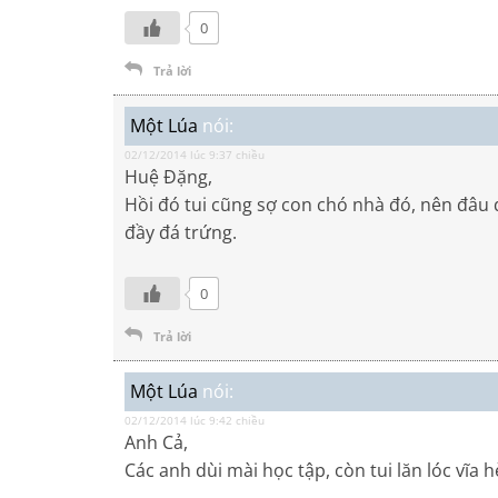
0
Trả lời
Một Lúa
nói:
02/12/2014 lúc 9:37 chiều
Huệ Đặng,
Hồi đó tui cũng sợ con chó nhà đó, nên đâ
đầy đá trứng.
0
Trả lời
Một Lúa
nói:
02/12/2014 lúc 9:42 chiều
Anh Cả,
Các anh dùi mài học tập, còn tui lăn lóc vĩa h