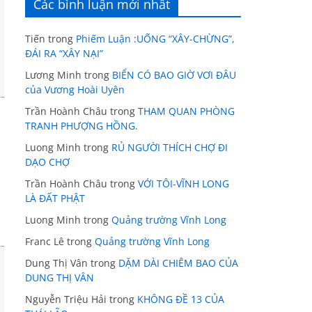
Các bình luận mới nhất
Tiến
trong
Phiếm Luận :UỐNG “XÂY-CHỪNG”,
ĐÁI RA “XÂY NẠI”
Lương Minh
trong
BIỂN CÓ BAO GIỜ VƠI ĐÂU
của Vương Hoài Uyên
Trần Hoành Châu
trong
THAM QUAN PHÒNG
TRANH PHƯỢNG HỒNG.
Luong Minh
trong
RỦ NGƯỜI THÍCH CHỢ ĐI
DẠO CHỢ
Trần Hoành Châu
trong
VỚI TÔI-VĨNH LONG
LÀ ĐẤT PHẬT
Luong Minh
trong
Quảng trường Vĩnh Long
Franc Lê
trong
Quảng trường Vĩnh Long
Dung Thị Vân
trong
DẶM DÀI CHIÊM BAO CỦA
DUNG THỊ VÂN
Nguyễn Triệu Hải
trong
KHÔNG ĐỀ 13 CỦA