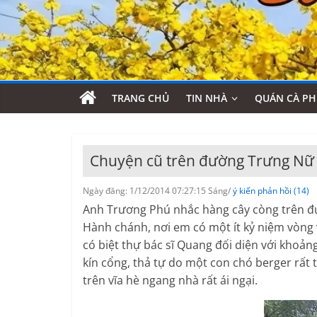
TRANG CHỦ
TIN NHÀ
QUÁN CÀ PH
Chuyện cũ trên đường Trưng Nữ
Ngày đăng: 1/12/2014 07:27:15 Sáng/
ý kiến phản hồi (14)
Anh Trương Phú nhắc hàng cây còng trên đ
Hành chánh, nơi em có một ít kỷ niệm vòng
có biệt thự bác sĩ Quang đối diện với khoản
kín cổng, thả tự do một con chó berger rất 
trên vĩa hè ngang nhà rất ái ngại.