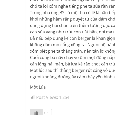
chó ta lối xóm nghe tiếng phe ta sủa rần rần
Trong nhà ông BS có một bà có lẽ là nấu bế
khỏi những hàm răng quyết tử của đám chó 
đang dựng hai chân trên thềm tường đặc c
cao sủa vang như trút cơn uất hận, nơi mà
Bà nấu bếp đứng kế con berger la khan giọn
không dám mở cổng xông ra. Người bộ hành đ
xóm biết phe ta thắng trận, nên tản lờ khôn
Cuối cùng bà nầy chạy vô ôm một đống nắp 
cán lồng hái mận, bà lựa kẻ rào chọt cán tr
Một lúc sau thì thằng berger rút cẳng vô đ
người khoảng đường ấy cảm thấy yên bình k
Một Lúa
Post Views:
1.254
0