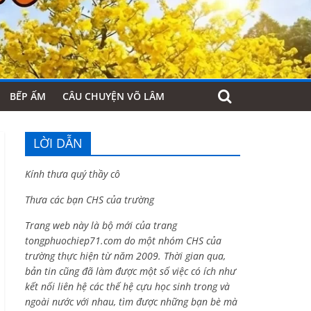
BẾP ẤM
CÂU CHUYỆN VÕ LÂM
LỜI DẪN
Kính thưa quý thầy cô
Thưa các bạn CHS của trường
Trang web này là bộ mới của trang
tongphuochiep71.com do một nhóm CHS của
trường thực hiện từ năm 2009. Thời gian qua,
bản tin cũng đã làm được một số việc có ích như
kết nối liên hệ các thế hệ cựu học sinh trong và
ngoài nước với nhau, tìm được những bạn bè mà