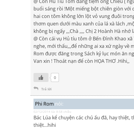
@ Còn Hủ Tíu Tôm đằng tiệm ông Chiếu ( ngườ
buổi sáng rồi !Một miếng bột chiên giòn vớ
hai con tôm không lớn lột vỏ vung đuôi tron
thơm quen dưới màu xanh của lá xà lách ,một
không bị ngấy ,,,Chà ,,,, Chị 2 Hoành Hà nhớ l
@ Còn cái vụ Hủ tíu tôm ở Bến Đình Khao xã
nghe, mới thấu,,,để những ai xa xứ ngày về 
Rom được đăng trong Sách kỷ lục món ăn ng
Van xin ! Thoát nạn để còn HỌA THƠ .Hihi,,
0
Trả lời
Phi Rom
nói:
02/12/2014 lúc 8:58 chiều
Bác Lúa kể chuyện các chú ấu đã, hay thiệt, 
thiệt…hihi