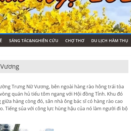
Ê
SÁNG TÁC&NGHIÊN CỨU
CHỢ THƠ
DU LỊCH HÀM THỤ
 Vương
ường Trưng Nữ Vương, bên ngoài hàng rào hông trái tòa
 vòng quán hủ tiếu tôm ngang với Hội đồng Tỉnh. Khu đó
g giữa hàng còng đó, sân nhà ông bác sĩ có hàng rào cao
to. Tiếng sủa với công lực hùng hậu của nó làm người đi bộ