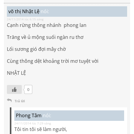
võ thị Nhật Lệ
nói:
24/11/2014 lúc 6:15 sáng
Cạnh rừng thông nhánh phong lan
Trăng về ủ mộng suối ngàn ru thơ
Lối sương gió đợi mây chờ
Cùng thông dệt khoảng trời mơ tuyệt vời
NHẬT LỆ
0
Trả lời
Phong Tâm
nói:
24/11/2014 lúc 7:29 sáng
Tôi tin tôi sẽ làm người,