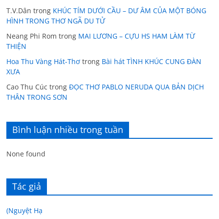
T.V.Dân
trong
KHÚC TÍM DƯỚI CẦU – DƯ ÂM CỦA MỘT BÓNG
HÌNH TRONG THƠ NGÃ DU TỬ
Neang Phi Rom
trong
MAI LƯƠNG – CỰU HS HAM LÀM TỪ
THIỆN
Hoa Thu Vàng Hát-Thơ
trong
Bài hát TÌNH KHÚC CUNG ĐÀN
XƯA
Cao Thu Cúc
trong
ĐỌC THƠ PABLO NERUDA QUA BẢN DỊCH
THÂN TRONG SƠN
Bình luận nhiều trong tuần
None found
Tác giả
(Nguyệt Hạ