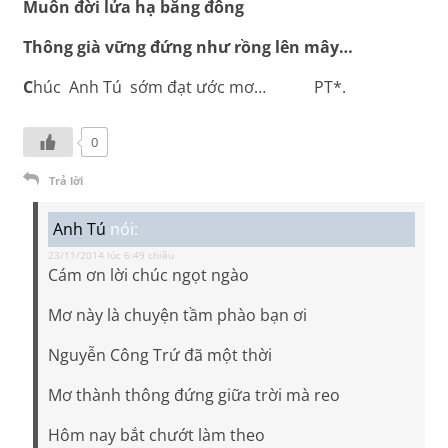
Muôn đời lửa hạ băng đông
Thông già vững đứng như rồng lên mây…
C
húc Anh Tú sớm đạt ước mơ… PT*.
0
Trả lời
Anh Tú
nói:
23/11/2014 lúc 6:49 chiều
Cám ơn lời chúc ngọt ngào
Mơ này là chuyện tầm phào bạn ơi
Nguyễn Công Trứ đã một thời
Mơ thành thông đứng giữa trời mà reo
Hôm nay bắt chướt làm theo