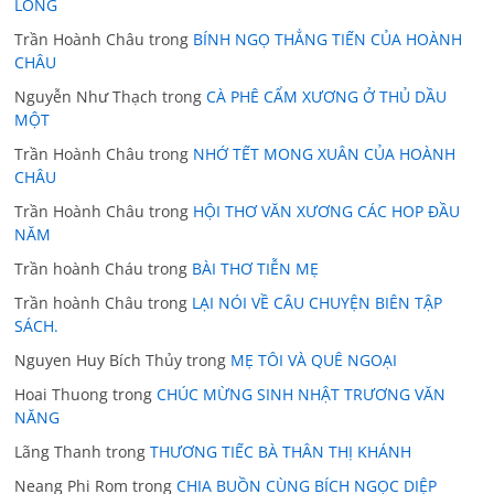
LONG
Trần Hoành Châu
trong
BÍNH NGỌ THẲNG TIẾN CỦA HOÀNH
CHÂU
Nguyễn Như Thạch
trong
CÀ PHÊ CẨM XƯƠNG Ở THỦ DẦU
MỘT
Trần Hoành Châu
trong
NHỚ TẾT MONG XUÂN CỦA HOÀNH
CHÂU
Trần Hoành Châu
trong
HỘI THƠ VĂN XƯƠNG CÁC HOP ĐẦU
NĂM
Trần hoành Cháu
trong
BÀI THƠ TIỄN MẸ
Trần hoành Châu
trong
LẠI NÓI VỀ CÂU CHUYỆN BIÊN TẬP
SÁCH.
Nguyen Huy Bích Thủy
trong
MẸ TÔI VÀ QUÊ NGOẠI
Hoai Thuong
trong
CHÚC MỪNG SINH NHẬT TRƯƠNG VĂN
NĂNG
Lãng Thanh
trong
THƯƠNG TIẾC BÀ THÂN THỊ KHÁNH
Neang Phi Rom
trong
CHIA BUỒN CÙNG BÍCH NGỌC DIỆP