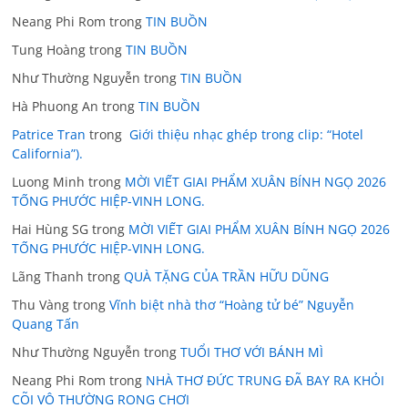
Neang Phi Rom
trong
TIN BUỒN
Tung Hoàng
trong
TIN BUỒN
Như Thường Nguyễn
trong
TIN BUỒN
Hà Phuong An
trong
TIN BUỒN
Patrice Tran
trong
Giới thiệu nhạc ghép trong clip: “Hotel
California”).
Luong Minh
trong
MỜI VIẾT GIAI PHẨM XUÂN BÍNH NGỌ 2026
TỐNG PHƯỚC HIỆP-VINH LONG.
Hai Hùng SG
trong
MỜI VIẾT GIAI PHẨM XUÂN BÍNH NGỌ 2026
TỐNG PHƯỚC HIỆP-VINH LONG.
Lãng Thanh
trong
QUÀ TẶNG CỦA TRẦN HỮU DŨNG
Thu Vàng
trong
Vĩnh biệt nhà thơ “Hoàng tử bé” Nguyễn
Quang Tấn
Như Thường Nguyễn
trong
TUỔI THƠ VỚI BÁNH MÌ
Neang Phi Rom
trong
NHÀ THƠ ĐỨC TRUNG ĐÃ BAY RA KHỎI
CÕI VÔ THƯỜNG RONG CHƠI