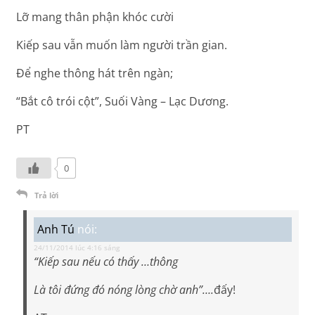
Lỡ mang thân phận khóc cười
Kiếp sau vẫn muốn làm người trần gian.
Để nghe thông hát trên ngàn;
“Bắt cô trói cột”, Suối Vàng – Lạc Dương.
PT
0
Trả lời
Anh Tú
nói:
24/11/2014 lúc 4:16 sáng
“Kiếp sau nếu có thấy …thông
Là tôi đứng đó nóng lòng chờ anh”….
đấy!