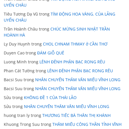
UYỂN CHÂU
Tiêu Tương Dạ Vũ
trong
TÍM ĐỘNG HOA VÀNG. CỦA LÃNG
UYỂN CHÂU
Trần Hoành Châu
trong
CHÚC MỪNG SINH NHẬT TRẦN
HOÀNH HÀ
Ly Duy Huynh
trong
CHOL CHNAM THMAY ở CẦN THƠ
Duyen Cao
trong
ĐÁM GIỖ QUÊ
Luong Minh
trong
LÊNH ĐÊNH PHẬN BẠC RONG RÊU
Phan Cát Tường
trong
LÊNH ĐÊNH PHẬN BẠC RONG RÊU
Bacsi Suu
trong
NHÂN CHUYẾN THĂM VĂN MIẾU VĨNH LONG
Bacsi Suu
trong
NHÂN CHUYẾN THĂM VĂN MIẾU VĨNH LONG
Sửu
trong
KHÔNG ĐỀ 1 CỦA THÁI LÃO
Sửu
trong
NHÂN CHUYẾN THĂM VĂN MIẾU VĨNH LONG
huong tran ly
trong
THƯƠNG TIẾC BÀ THÂN THỊ KHÁNH
Khuong Trong Suu
trong
THĂM MIẾU CÔNG THẦN TỈNH VĨNH