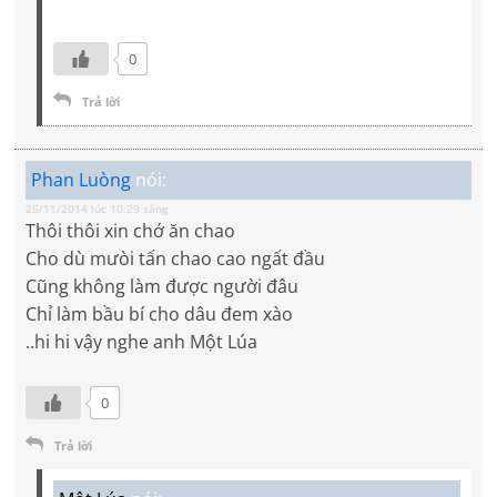
0
Trả lời
Phan Luòng
nói:
25/11/2014 lúc 10:29 sáng
Thôi thôi xin chớ ăn chao
Cho dù mưòi tấn chao cao ngất đầu
Cũng không làm được người đâu
Chỉ làm bầu bí cho dâu đem xào
..hi hi vậy nghe anh Một Lúa
0
Trả lời