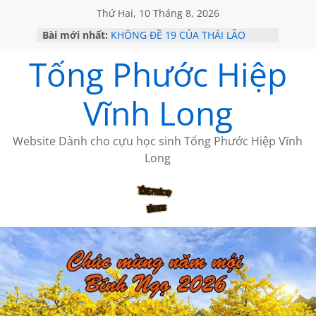
Thứ Hai, 10 Tháng 8, 2026
Bài mới nhất:
KHÔNG ĐỀ 19 CỦA THÁI LÃO
GỞI TÌNH TRÊN ĐẢO
Tống Phước Hiệp
VỀ MỘT NGƯỜI BẠN THÂN
SÀI GÒN – HÒN NGỌC VIỄN ĐÔNG
KHÔNG ĐỀ 20 CỦA THÁI LÃO
Vĩnh Long
Website Dành cho cựu học sinh Tống Phước Hiệp Vĩnh
Long