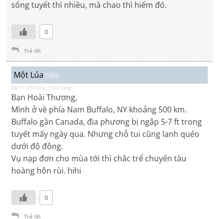
sống tuyết thì nhiều, mà chao thì hiếm đó.
0
Trả lời
Một Lúa
nói:
26/11/2014 lúc 1:04 sáng
Bạn Hoài Thương,
Mình ở về phía Nam Buffalo, NY khoảng 500 km.
Buffalo gần Canada, địa phương bị ngập 5-7 ft trong
tuyết mấy ngày qua. Nhưng chỗ tui cũng lạnh quéo
dưới độ đông.
Vụ nạp đơn cho mùa tới thì chắc trể chuyến tàu
hoàng hôn rùi. hihi
0
Trả lời