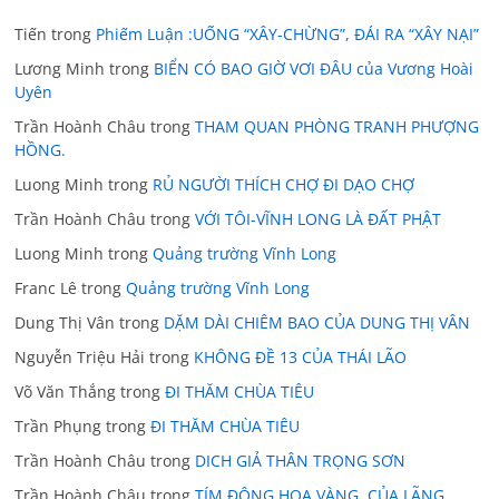
Tiến
trong
Phiếm Luận :UỐNG “XÂY-CHỪNG”, ĐÁI RA “XÂY NẠI”
Lương Minh
trong
BIỂN CÓ BAO GIỜ VƠI ĐÂU của Vương Hoài
Uyên
Trần Hoành Châu
trong
THAM QUAN PHÒNG TRANH PHƯỢNG
HỒNG.
Luong Minh
trong
RỦ NGƯỜI THÍCH CHỢ ĐI DẠO CHỢ
Trần Hoành Châu
trong
VỚI TÔI-VĨNH LONG LÀ ĐẤT PHẬT
Luong Minh
trong
Quảng trường Vĩnh Long
Franc Lê
trong
Quảng trường Vĩnh Long
Dung Thị Vân
trong
DẶM DÀI CHIÊM BAO CỦA DUNG THỊ VÂN
Nguyễn Triệu Hải
trong
KHÔNG ĐỀ 13 CỦA THÁI LÃO
Võ Văn Thắng
trong
ĐI THĂM CHÙA TIÊU
Trần Phụng
trong
ĐI THĂM CHÙA TIÊU
Trần Hoành Châu
trong
DICH GIẢ THÂN TRỌNG SƠN
Trần Hoành Châu
trong
TÍM ĐỘNG HOA VÀNG. CỦA LÃNG