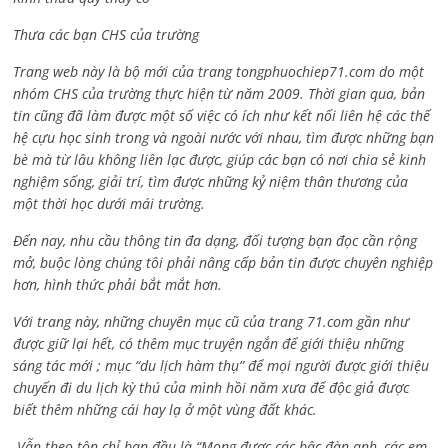
Thưa các bạn CHS của trường
Trang web này là bộ mới của trang tongphuochiep71.com do một
nhóm CHS của trường thực hiện từ năm 2009. Thời gian qua, bản
tin cũng đã làm được một số việc có ích như kết nối liên hệ các thế
hệ cựu học sinh trong và ngoài nước với nhau, tìm được những bạn
bè mà từ lâu không liên lạc được, giúp các bạn có nơi chia sẻ kinh
nghiệm sống, giải trí, tìm được những kỷ niệm thân thương của
một thời học dưới mái trường.
Đến nay, nhu cầu thông tin đa dạng, đối tượng bạn đọc cần rộng
mở, buộc lòng chúng tôi phải nâng cấp bản tin được chuyên nghiệp
hơn, hình thức phải bắt mắt hơn.
Với trang này, những chuyên mục cũ của trang 71.com gần như
được giữ lại hết, có thêm mục truyện ngắn để giới thiệu những
sáng tác mới ; mục “du lịch hàm thụ” để mọi người được giới thiệu
chuyến đi du lịch kỳ thú của mình hồi năm xưa để độc giả được
biết thêm những cái hay lạ ở một vùng đất khác.
Vẫn theo tôn chỉ ban đầu là “Mong được các bậc đàn anh, các em