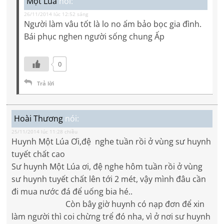
Một Lúa
nói:
26/11/2014 lúc 12:52 sáng
Người làm vâu tốt là lo no ấm bảo bọc gia đình.
Bái phục nghen người sống chung Ấp
0
Trả lời
Hoài Thương
nói:
25/11/2014 lúc 11:28 chiều
Huynh Một Lúa Ơi,đệ nghe tuần rồi ở vùng sư huynh
tuyết chất cao
Sư huynh Một Lúa ơi, đệ nghe hôm tuần rồi ở vùng
sư huynh tuyết chất lên tới 2 mét, vậy mình đâu cần
đi mua nước đá để uống bia hé..
Còn bây giờ huynh có nạp đơn để xin
làm người thì coi chừng trể đó nha, vì ở nơi sư huynh