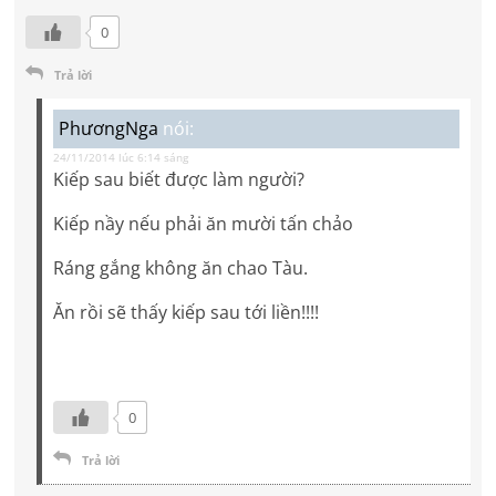
0
Trả lời
PhươngNga
nói:
24/11/2014 lúc 6:14 sáng
Kiếp sau biết được làm người?
Kiếp nầy nếu phải ăn mười tấn chảo
Ráng gắng không ăn chao Tàu.
Ăn rồi sẽ thấy kiếp sau tới liền!!!!
0
Trả lời