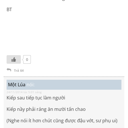
BT
0
Trả lời
Một Lúa
nói:
24/11/2014 lúc 5:01 sáng
Kiếp sau tiếp tục làm người
Kiếp nầy phải ráng ăn mười tấn chao
(Nghe nói ít hơn chút cũng được đậu vớt, sư phụ ui)