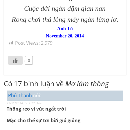
Cuộc đời ngàn dặm gian nan
Rong chơi thả lỏng mây ngàn lửng lơ.
Anh Tú
November 20, 2014
Post Views:
2.979
0
Có 17 bình luận về
Mơ làm thông
Phú Thạnh
nói:
23/11/2014 lúc 2:27 chiều
Thông reo vi vút ngất trời
Mặc cho thế sự tơi bời gió giông