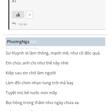
AT
0
Trả lời
PhươngNga
nói:
23/11/2014 lúc 10:03 chiều
Sư Huynh ơi làm thông, mạnh mẽ, như cô độc quá.
Em chúc anh chị như thế nầy nhé:
Kiếp sau xin chớ làm người
Làm đôi chim nhạn tung trời mà bay
Tuyệt mù bể nước non mây
Bụi hồng trong thẳm như ngày chưa xa