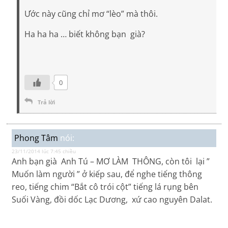
Ước này cũng chỉ mơ “lèo” mà thôi.
Ha ha ha … biết không bạn già?
0
Trả lời
Phong Tâm
nói:
23/11/2014 lúc 7:45 chiều
Anh bạn già Anh Tú – MƠ LÀM THÔNG, còn tôi lại ”
Muốn làm người ” ở kiếp sau, để nghe tiếng thông
reo, tiếng chim “Bắt cô trói cột” tiếng lá rụng bên
Suối Vàng, đồi dốc Lạc Dương, xứ cao nguyên Dalat.