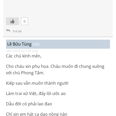
0
Trả lời
Lê Bửu Tùng
nói:
24/11/2014 lúc 2:38 sáng
Các chú kính mến,
Cho cháu xin phụ họa. Cháu muốn đi chung xuồng
với chú Phong Tâm.
Kiếp sau vẫn muốn thành người
Làm trai xứ Việt, đấy lời ước ao
Dẫu đời có phải lao đao
Chỉ xin em hát ca dao nồng nàn