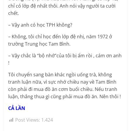
chỉ có lớp đệ nhất thôi. Anh nói vậy người ta cười
chết.
– Vậy anh có học TPH không?
– Không, tôi chỉ học đến lớp đệ nhị, năm 1972 ở
trường Trung học Tam Bình.
– Vậy chắc là “bộ nhớ”của tôi bị ẩm rồi , cám ơn anh
!
Tôi chuyển sang bàn khác ngồi uống trà, không
tranh luận nữa, vì sực nhớ chiều nay về Tam Bình
còn phải đi mua đồ ăn cơm buổi chiều. Nếu tranh
luận, thắng thua gì cũng phải mua đồ ăn. Nên thôi !
CẢ LẦN
Post Views:
1.424