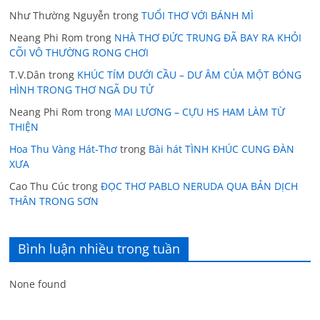
Như Thường Nguyễn
trong
TUỔI THƠ VỚI BÁNH MÌ
Neang Phi Rom
trong
NHÀ THƠ ĐỨC TRUNG ĐÃ BAY RA KHỎI
CÕI VÔ THƯỜNG RONG CHƠI
T.V.Dân
trong
KHÚC TÍM DƯỚI CẦU – DƯ ÂM CỦA MỘT BÓNG
HÌNH TRONG THƠ NGÃ DU TỬ
Neang Phi Rom
trong
MAI LƯƠNG – CỰU HS HAM LÀM TỪ
THIỆN
Hoa Thu Vàng Hát-Thơ
trong
Bài hát TÌNH KHÚC CUNG ĐÀN
XƯA
Cao Thu Cúc
trong
ĐỌC THƠ PABLO NERUDA QUA BẢN DỊCH
THÂN TRONG SƠN
Bình luận nhiều trong tuần
None found