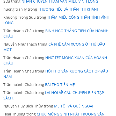
Sửu
trong
NHÂN CHUYẾN THĂM VĂN MIẾU VĨNH LONG
huong tran ly
trong
THƯƠNG TIẾC BÀ THÂN THỊ KHÁNH
Khuong Trong Suu
trong
THĂM MIẾU CÔNG THẦN TỈNH VĨNH
LONG
Trần Hoành Châu
trong
BÍNH NGỌ THẲNG TIẾN CỦA HOÀNH
CHÂU
Nguyễn Như Thạch
trong
CÀ PHÊ CẨM XƯƠNG Ở THỦ DẦU
MỘT
Trần Hoành Châu
trong
NHỚ TẾT MONG XUÂN CỦA HOÀNH
CHÂU
Trần Hoành Châu
trong
HỘI THƠ VĂN XƯƠNG CÁC HOP ĐẦU
NĂM
Trần hoành Cháu
trong
BÀI THƠ TIỄN MẸ
Trần hoành Châu
trong
LẠI NÓI VỀ CÂU CHUYỆN BIÊN TẬP
SÁCH.
Nguyen Huy Bích Thủy
trong
MẸ TÔI VÀ QUÊ NGOẠI
Hoai Thuong
trong
CHÚC MỪNG SINH NHẬT TRƯƠNG VĂN