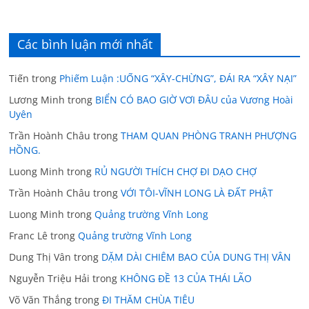
Các bình luận mới nhất
Tiến
trong
Phiếm Luận :UỐNG “XÂY-CHỪNG”, ĐÁI RA “XÂY NẠI”
Lương Minh
trong
BIỂN CÓ BAO GIỜ VƠI ĐÂU của Vương Hoài
Uyên
Trần Hoành Châu
trong
THAM QUAN PHÒNG TRANH PHƯỢNG
HỒNG.
Luong Minh
trong
RỦ NGƯỜI THÍCH CHỢ ĐI DẠO CHỢ
Trần Hoành Châu
trong
VỚI TÔI-VĨNH LONG LÀ ĐẤT PHẬT
Luong Minh
trong
Quảng trường Vĩnh Long
Franc Lê
trong
Quảng trường Vĩnh Long
Dung Thị Vân
trong
DẶM DÀI CHIÊM BAO CỦA DUNG THỊ VÂN
Nguyễn Triệu Hải
trong
KHÔNG ĐỀ 13 CỦA THÁI LÃO
Võ Văn Thắng
trong
ĐI THĂM CHÙA TIÊU