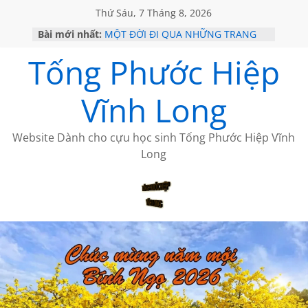
Thứ Sáu, 7 Tháng 8, 2026
Bài mới nhất:
MỘT ĐỜI ĐI QUA NHỮNG TRANG
SÁCH
Tống Phước Hiệp
KHÔNG ĐỀ 19 CỦA THÁI LÃO
CHÙM THƠ CỦA BÍCH HÀ
GIÃ TỪ ĐÀ LẠT của ANTH ĐOÀN
Vĩnh Long
HỌC SỬ HỒI XƯA
Website Dành cho cựu học sinh Tống Phước Hiệp Vĩnh
Long