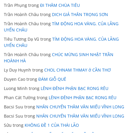
Trần Phụng
trong
ĐI THĂM CHÙA TIÊU
Trần Hoành Châu
trong
DICH GIẢ THÂN TRỌNG SƠN
Trần Hoành Châu
trong
TÍM ĐỘNG HOA VÀNG. CỦA LÃNG
UYỂN CHÂU
Tiêu Tương Dạ Vũ
trong
TÍM ĐỘNG HOA VÀNG. CỦA LÃNG
UYỂN CHÂU
Trần Hoành Châu
trong
CHÚC MỪNG SINH NHẬT TRẦN
HOÀNH HÀ
Ly Duy Huynh
trong
CHOL CHNAM THMAY ở CẦN THƠ
Duyen Cao
trong
ĐÁM GIỖ QUÊ
Luong Minh
trong
LÊNH ĐÊNH PHẬN BẠC RONG RÊU
Phan Cát Tường
trong
LÊNH ĐÊNH PHẬN BẠC RONG RÊU
Bacsi Suu
trong
NHÂN CHUYẾN THĂM VĂN MIẾU VĨNH LONG
Bacsi Suu
trong
NHÂN CHUYẾN THĂM VĂN MIẾU VĨNH LONG
Sửu
trong
KHÔNG ĐỀ 1 CỦA THÁI LÃO