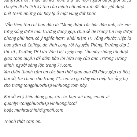
chuyến đi du lịch kỳ thú của mình hồi năm xưa để độc giả được
biết thêm những cái hay lạ ở một vùng đất khác.
Vẫn theo tôn chỉ ban đầu là “Mong được các bậc đàn anh, các em
từng sống dưới mái trường đóng góp, chia sẻ để trang tin này được
phong phú hơn, có ý nghĩa hơn”. Khái niệm TH Tống Phước Hiệp là
bao gồm cả
Collège de Vinh Long rồi Nguyễn Thông,
Trường cấp 3
thị xã , Trường TH Lưu Văn Liệt ngày nay. Lần này chúng tôi được
giao toàn quyền để đảm bảo lời hứa này của anh Trương Tường
Minh, người sáng lập trang 71.com.
Xin chân thành cám ơn các bạn thời gian qua đã đóng góp tư liệu,
bài vở, tài chính cho trang 71.com và giờ đây vẫn tiếp tục ủng hộ
cho trang tongphuochiep-vinhlong.com này.
Bài vở và ý kiến đóng góp, xin các bạn vui lòng email về :
quanly@tongphuochiep-vinhlong.local
hoặc
minhtaichinh@gmail.com
Thành thật cám ơn.