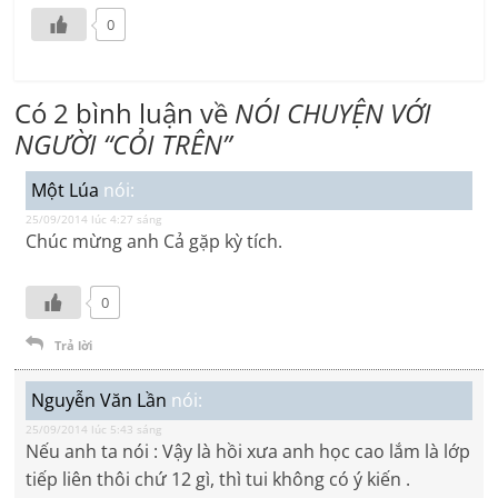
0
Có 2 bình luận về
NÓI CHUYỆN VỚI
NGƯỜI “CỎI TRÊN”
Một Lúa
nói:
25/09/2014 lúc 4:27 sáng
Chúc mừng anh Cả gặp kỳ tích.
0
Trả lời
Nguyễn Văn Lần
nói:
25/09/2014 lúc 5:43 sáng
Nếu anh ta nói : Vậy là hồi xưa anh học cao lắm là lớp
tiếp liên thôi chứ 12 gì, thì tui không có ý kiến .