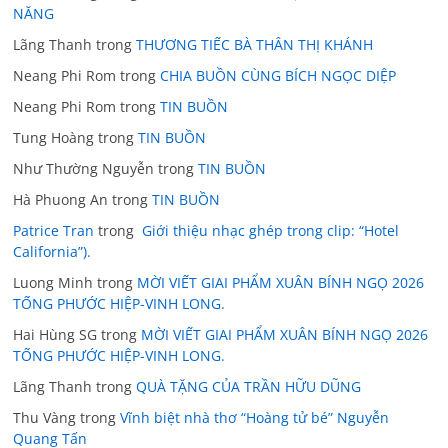
NĂNG
Lãng Thanh
trong
THƯƠNG TIẾC BÀ THÂN THỊ KHÁNH
Neang Phi Rom
trong
CHIA BUỒN CÙNG BÍCH NGỌC DIỆP
Neang Phi Rom
trong
TIN BUỒN
Tung Hoàng
trong
TIN BUỒN
Như Thường Nguyễn
trong
TIN BUỒN
Hà Phuong An
trong
TIN BUỒN
Patrice Tran
trong
Giới thiệu nhạc ghép trong clip: “Hotel
California”).
Luong Minh
trong
MỜI VIẾT GIAI PHẨM XUÂN BÍNH NGỌ 2026
TỐNG PHƯỚC HIỆP-VINH LONG.
Hai Hùng SG
trong
MỜI VIẾT GIAI PHẨM XUÂN BÍNH NGỌ 2026
TỐNG PHƯỚC HIỆP-VINH LONG.
Lãng Thanh
trong
QUÀ TẶNG CỦA TRẦN HỮU DŨNG
Thu Vàng
trong
Vĩnh biệt nhà thơ “Hoàng tử bé” Nguyễn
Quang Tấn