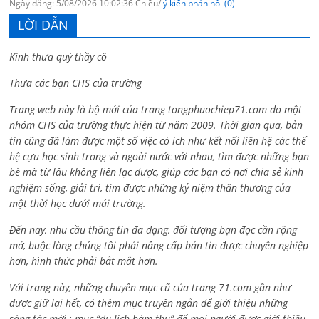
Ngày đăng: 5/08/2026 10:02:36 Chiều/
ý kiến phản hồi (0)
LỜI DẪN
Kính thưa quý thầy cô
Thưa các bạn CHS của trường
Trang web này là bộ mới của trang tongphuochiep71.com do một
nhóm CHS của trường thực hiện từ năm 2009. Thời gian qua, bản
tin cũng đã làm được một số việc có ích như kết nối liên hệ các thế
hệ cựu học sinh trong và ngoài nước với nhau, tìm được những bạn
bè mà từ lâu không liên lạc được, giúp các bạn có nơi chia sẻ kinh
nghiệm sống, giải trí, tìm được những kỷ niệm thân thương của
một thời học dưới mái trường.
Đến nay, nhu cầu thông tin đa dạng, đối tượng bạn đọc cần rộng
mở, buộc lòng chúng tôi phải nâng cấp bản tin được chuyên nghiệp
hơn, hình thức phải bắt mắt hơn.
Với trang này, những chuyên mục cũ của trang 71.com gần như
được giữ lại hết, có thêm mục truyện ngắn để giới thiệu những
sáng tác mới ; mục “du lịch hàm thụ” để mọi người được giới thiệu