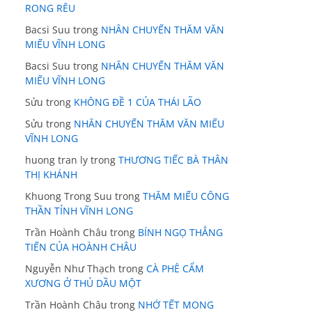
RONG RÊU
Bacsi Suu
trong
NHÂN CHUYẾN THĂM VĂN
MIẾU VĨNH LONG
Bacsi Suu
trong
NHÂN CHUYẾN THĂM VĂN
MIẾU VĨNH LONG
Sửu
trong
KHÔNG ĐỀ 1 CỦA THÁI LÃO
Sửu
trong
NHÂN CHUYẾN THĂM VĂN MIẾU
VĨNH LONG
huong tran ly
trong
THƯƠNG TIẾC BÀ THÂN
THỊ KHÁNH
Khuong Trong Suu
trong
THĂM MIẾU CÔNG
THẦN TỈNH VĨNH LONG
Trần Hoành Châu
trong
BÍNH NGỌ THẲNG
TIẾN CỦA HOÀNH CHÂU
Nguyễn Như Thạch
trong
CÀ PHÊ CẨM
XƯƠNG Ở THỦ DẦU MỘT
Trần Hoành Châu
trong
NHỚ TẾT MONG