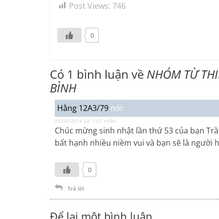
Post Views:
746
âm
thanh
0
Có 1 bình luận về
NHÓM TỪ THI
BÌNH
Hằng 12A3/79
nói:
05/06/2014 lúc 1:07 chiều
Chúc mừng sinh nhật lần thứ 53 của bạn Tr
bất hạnh nhiều niềm vui và bạn sẽ là người
0
Trả lời
Để lại một bình luận