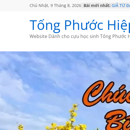
Chủ Nhật, 9 Tháng 8, 2026
Bài mới nhất:
GIÃ TỪ Đ
SÀI GÒN
KHÔNG Đ
Tống Phước Hiệ
KHÔNG Đ
CHÙM TH
Website Dành cho cựu học sinh Tống Phước H