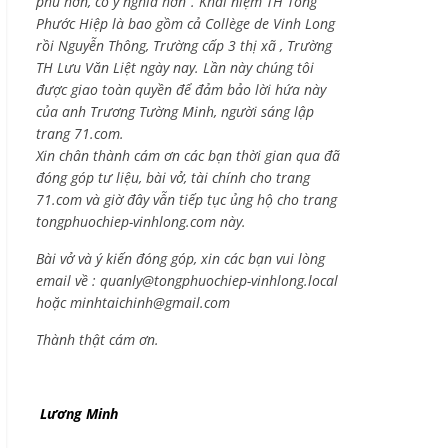
phú hơn, có ý nghĩa hơn”. Khái niệm TH Tống
Phước Hiệp là bao gồm cả
Collège de Vinh Long
rồi Nguyễn Thông,
Trường cấp 3 thị xã , Trường
TH Lưu Văn Liệt ngày nay. Lần này chúng tôi
được giao toàn quyền để đảm bảo lời hứa này
của anh Trương Tường Minh, người sáng lập
trang 71.com.
Xin chân thành cám ơn các bạn thời gian qua đã
đóng góp tư liệu, bài vở, tài chính cho trang
71.com và giờ đây vẫn tiếp tục ủng hộ cho trang
tongphuochiep-vinhlong.com này.
Bài vở và ý kiến đóng góp, xin các bạn vui lòng
email về :
quanly@tongphuochiep-vinhlong.local
hoặc
minhtaichinh@gmail.com
Thành thật cám ơn.
Lương Minh