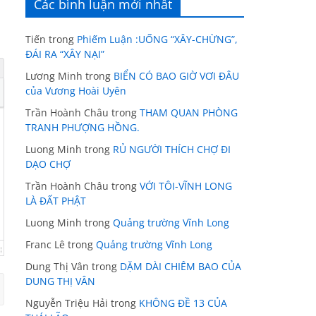
Các bình luận mới nhất
Tiến
trong
Phiếm Luận :UỐNG “XÂY-CHỪNG”,
ĐÁI RA “XÂY NẠI”
Lương Minh
trong
BIỂN CÓ BAO GIỜ VƠI ĐÂU
của Vương Hoài Uyên
Trần Hoành Châu
trong
THAM QUAN PHÒNG
TRANH PHƯỢNG HỒNG.
Luong Minh
trong
RỦ NGƯỜI THÍCH CHỢ ĐI
DẠO CHỢ
Trần Hoành Châu
trong
VỚI TÔI-VĨNH LONG
LÀ ĐẤT PHẬT
Luong Minh
trong
Quảng trường Vĩnh Long
Franc Lê
trong
Quảng trường Vĩnh Long
Dung Thị Vân
trong
DẶM DÀI CHIÊM BAO CỦA
DUNG THỊ VÂN
Nguyễn Triệu Hải
trong
KHÔNG ĐỀ 13 CỦA