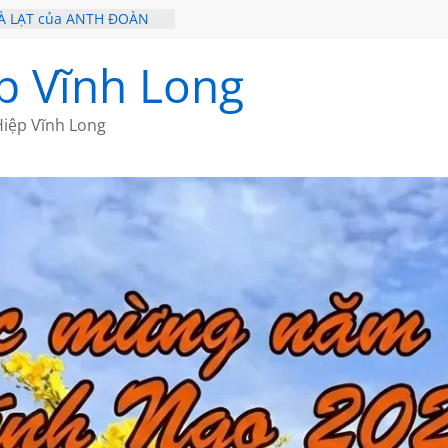
À LẠT của ANTH ĐOÀN
 – HÒN NGỌC VIỄN ĐÔNG
Ề 20 CỦA THÁI LÃO
p Vĩnh Long
Ề 19 CỦA THÁI LÃO
Ơ CỦA BÍCH HÀ
iệp Vĩnh Long