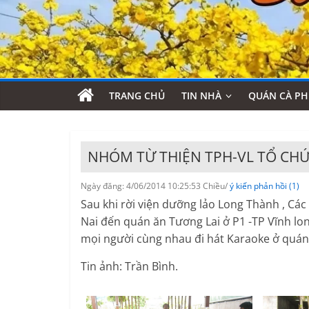
TRANG CHỦ
TIN NHÀ
QUÁN CÀ PH
NHÓM TỪ THIỆN TPH-VL TỔ CHỨ
Ngày đăng: 4/06/2014 10:25:53 Chiều/
ý kiến phản hồi (1)
Sau khi rời viện dưỡng lảo Long Thành , Cá
Nai đến quán ăn Tương Lai ở P1 -TP Vĩnh long
mọi người cùng nhau đi hát Karaoke ở quán
Tin ảnh: Trần Bình.