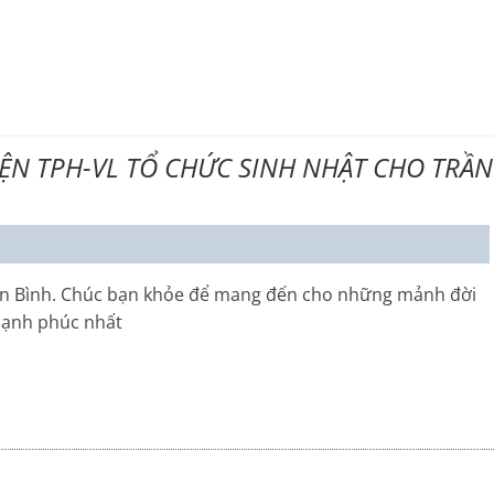
các
phím
mũi
tên
Lên/Xuốn
ỆN TPH-VL TỔ CHỨC SINH NHẬT CHO TRẦN
để
tăng
hoặc
giảm
âm
ần Bình. Chúc bạn khỏe để mang đến cho những mảnh đời
lượng.
 hạnh phúc nhất