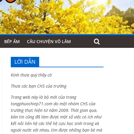
BẾP ẤM
CÂU CHUYỆN VÕ LÂM
LỜI DẪN
Kính thưa quý thầy cô
Thưa các bạn CHS của trường
Trang web này là bộ mới của trang
tongphuochiep71.com do một nhóm CHS của
trường thực hiện từ năm 2009. Thời gian qua,
bản tin cũng đã làm được một số việc có ích như
kết nối liên hệ các thế hệ cựu học sinh trong và
ngoài nước với nhau, tìm được những bạn bè mà