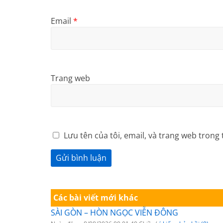
Email
*
Trang web
Lưu tên của tôi, email, và trang web trong 
Các bài viết mới khác
SÀI GÒN – HÒN NGỌC VIỄN ĐÔNG