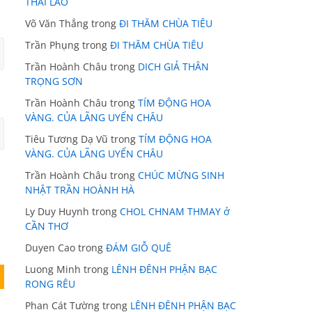
THÁI LÃO
Võ Văn Thắng
trong
ĐI THĂM CHÙA TIÊU
Trần Phụng
trong
ĐI THĂM CHÙA TIÊU
Trần Hoành Châu
trong
DICH GIẢ THÂN
TRỌNG SƠN
Trần Hoành Châu
trong
TÍM ĐỘNG HOA
VÀNG. CỦA LÃNG UYỂN CHÂU
Tiêu Tương Dạ Vũ
trong
TÍM ĐỘNG HOA
VÀNG. CỦA LÃNG UYỂN CHÂU
Trần Hoành Châu
trong
CHÚC MỪNG SINH
NHẬT TRẦN HOÀNH HÀ
Ly Duy Huynh
trong
CHOL CHNAM THMAY ở
CẦN THƠ
Duyen Cao
trong
ĐÁM GIỖ QUÊ
Luong Minh
trong
LÊNH ĐÊNH PHẬN BẠC
RONG RÊU
Phan Cát Tường
trong
LÊNH ĐÊNH PHẬN BẠC