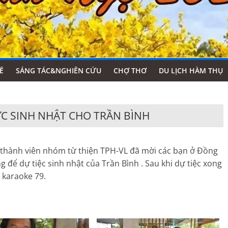
Ê
SÁNG TÁC&NGHIÊN CỨU
CHỢ THƠ
DU LỊCH HÀM THỤ
C SINH NHẬT CHO TRẦN BÌNH
c thành viên nhóm từ thiện TPH-VL đã mời các bạn ở Đồng
 để dự tiệc sinh nhật của Trần Bình . Sau khi dự tiệc xong
 karaoke 79.