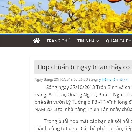
TRANG CHỦ
TIN NHÀ
QUÁN CÀ PH
Họp chuẩn bị ngày tri ân thầy cô 
Ngày đăng: 28/10/2013 07:26:50 Sáng/
ý kiến phản hồi (7)
Sáng ngày 27/10/2013 Trần Bình và chị T
Đáng, Anh Tài, Quang Ngọc , Phúc, Ngọc Tha
phê sân vườn Lý Tưởng ở P3 -TP Vĩnh long 
NĂM 2013 tại nhà hàng Thiên Tân ngày chúa
Trong buổi họp mặt các bạn đã sôi nổi đ
thành công tốt đẹp . Các bộ phận lễ tân, tiế