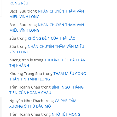
RONG RÊU
Bacsi Suu
trong
NHÂN CHUYẾN THĂM VĂN
MIẾU VĨNH LONG
Bacsi Suu
trong
NHÂN CHUYẾN THĂM VĂN
MIẾU VĨNH LONG
Sửu
trong
KHÔNG ĐỀ 1 CỦA THÁI LÃO
Sửu
trong
NHÂN CHUYẾN THĂM VĂN MIẾU
VĨNH LONG
huong tran ly
trong
THƯƠNG TIẾC BÀ THÂN
THỊ KHÁNH
Khuong Trong Suu
trong
THĂM MIẾU CÔNG
THẦN TỈNH VĨNH LONG
Trần Hoành Châu
trong
BÍNH NGỌ THẲNG
TIẾN CỦA HOÀNH CHÂU
Nguyễn Như Thạch
trong
CÀ PHÊ CẨM
XƯƠNG Ở THỦ DẦU MỘT
Trần Hoành Châu
trong
NHỚ TẾT MONG