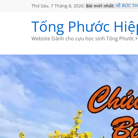
Thứ Sáu, 7 Tháng 8, 2026
Bài mới nhất:
VỀ BỨC T
GẶP Ở MỸ
HỌC SỬ H
Tống Phước Hiệ
MỘT ĐỜI 
SÁCH
BẤT CHỢT
Website Dành cho cựu học sinh Tống Phước H
CÀ PHÊ N