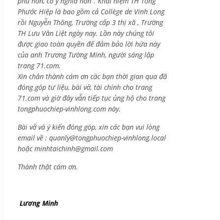
phú hơn, có ý nghĩa hơn”. Khái niệm TH Tống
Phước Hiệp là bao gồm cả
Collège de Vinh Long
rồi Nguyễn Thông,
Trường cấp 3 thị xã , Trường
TH Lưu Văn Liệt ngày nay. Lần này chúng tôi
được giao toàn quyền để đảm bảo lời hứa này
của anh Trương Tường Minh, người sáng lập
trang 71.com.
Xin chân thành cám ơn các bạn thời gian qua đã
đóng góp tư liệu, bài vở, tài chính cho trang
71.com và giờ đây vẫn tiếp tục ủng hộ cho trang
tongphuochiep-vinhlong.com này.
Bài vở và ý kiến đóng góp, xin các bạn vui lòng
email về :
quanly@tongphuochiep-vinhlong.local
hoặc
minhtaichinh@gmail.com
Thành thật cám ơn.
Lương Minh