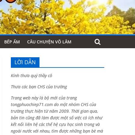
BẾP ẤM
CÂU CHUYỆN VÕ LÂM
LỜI DẪN
Kính thưa quý thầy cô
Thưa các bạn CHS của trường
Trang web này là bộ mới của trang
tongphuochiep71.com do một nhóm CHS của
trường thực hiện từ năm 2009. Thời gian qua,
bản tin cũng đã làm được một số việc có ích như
kết nối liên hệ các thế hệ cựu học sinh trong và
ngoài nước với nhau, tìm được những bạn bè mà