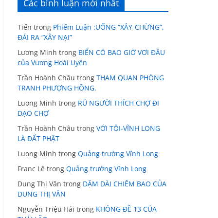
Các bình luận mới nhất
Tiến
trong
Phiếm Luận :UỐNG “XÂY-CHỪNG”,
ĐÁI RA “XÂY NẠI”
Lương Minh
trong
BIỂN CÓ BAO GIỜ VƠI ĐÂU
của Vương Hoài Uyên
Trần Hoành Châu
trong
THAM QUAN PHÒNG
TRANH PHƯỢNG HỒNG.
Luong Minh
trong
RỦ NGƯỜI THÍCH CHỢ ĐI
DẠO CHỢ
Trần Hoành Châu
trong
VỚI TÔI-VĨNH LONG
LÀ ĐẤT PHẬT
Luong Minh
trong
Quảng trường Vĩnh Long
Franc Lê
trong
Quảng trường Vĩnh Long
Dung Thị Vân
trong
DẶM DÀI CHIÊM BAO CỦA
DUNG THỊ VÂN
Nguyễn Triệu Hải
trong
KHÔNG ĐỀ 13 CỦA