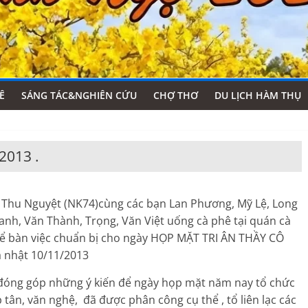
Ê
SÁNG TÁC&NGHIÊN CỨU
CHỢ THƠ
DU LỊCH HÀM THỤ
2013 .
hu Nguyệt (NK74)cùng các bạn Lan Phương, Mỹ Lệ, Long
nh, Văn Thành, Trọng, Văn Việt uống cà phê tại quán cà
để bàn việc chuẩn bị cho ngày HỌP MẶT TRI ÂN THẦY CÔ
 nhật 10/11/2013
óng góp những ý kiến để ngày họp mặt năm nay tổ chức
p tân, văn nghệ, đã được phân công cụ thể , tổ liên lạc các