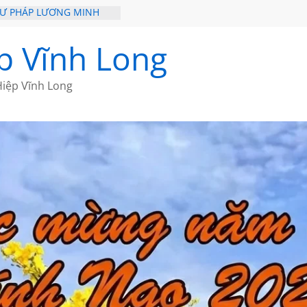
HƯ PHÁP LƯƠNG MINH
ỒI XƯA
p Vĩnh Long
ĐI QUA NHỮNG TRANG
 CỦA CHÂU LỆ DUNG
iệp Vĩnh Long
GẮM NÚI