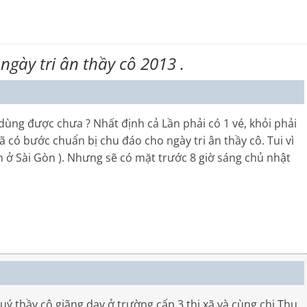
ngày tri ân thầy cô 2013 .
ùng được chưa ? Nhất định cả Lần phải có 1 vé, khỏi phải
 có bước chuẩn bị chu đáo cho ngày tri ân thầy cô. Tui vì
 ở Sài Gòn ). Nhưng sẽ có mặt trước 8 giờ sáng chủ nhật
thầy cô giãng dạy ở trường cấp 3 thị xã và cùng chị Thu