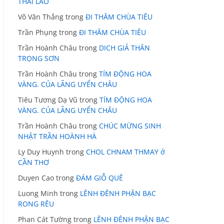
THÁI LÃO
Võ Văn Thắng
trong
ĐI THĂM CHÙA TIÊU
Trần Phụng
trong
ĐI THĂM CHÙA TIÊU
Trần Hoành Châu
trong
DICH GIẢ THÂN
TRỌNG SƠN
Trần Hoành Châu
trong
TÍM ĐỘNG HOA
VÀNG. CỦA LÃNG UYỂN CHÂU
Tiêu Tương Dạ Vũ
trong
TÍM ĐỘNG HOA
VÀNG. CỦA LÃNG UYỂN CHÂU
Trần Hoành Châu
trong
CHÚC MỪNG SINH
NHẬT TRẦN HOÀNH HÀ
Ly Duy Huynh
trong
CHOL CHNAM THMAY ở
CẦN THƠ
Duyen Cao
trong
ĐÁM GIỖ QUÊ
Luong Minh
trong
LÊNH ĐÊNH PHẬN BẠC
RONG RÊU
Phan Cát Tường
trong
LÊNH ĐÊNH PHẬN BẠC