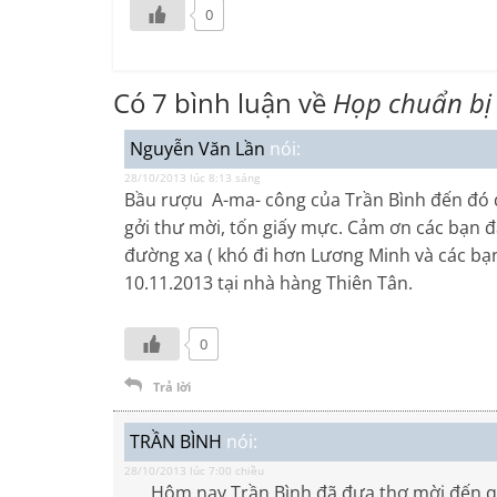
0
Có 7 bình luận về
Họp chuẩn bị 
Nguyễn Văn Lần
nói:
28/10/2013 lúc 8:13 sáng
Bầu rượu A-ma- công của Trần Bình đến đó d
gởi thư mời, tốn giấy mực. Cảm ơn các bạn đã
đường xa ( khó đi hơn Lương Minh và các bạn
10.11.2013 tại nhà hàng Thiên Tân.
0
Trả lời
TRẦN BÌNH
nói:
28/10/2013 lúc 7:00 chiều
Hôm nay Trần Bình đã đưa thơ mời đến quý 