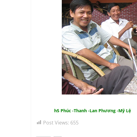
h5 Phúc -Thanh -Lan Phương -Mỹ Lệ
Post Views:
655