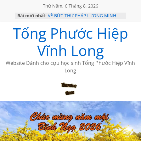
Thứ Năm, 6 Tháng 8, 2026
Bài mới nhất:
VỀ BỨC THƯ PHÁP LƯƠNG MINH
GẶP Ở MỸ
Tống Phước Hiệp
HỌC SỬ HỒI XƯA
MỘT ĐỜI ĐI QUA NHỮNG TRANG
SÁCH
Vĩnh Long
BẤT CHỢT CỦA CHÂU LỆ DUNG
CÀ PHÊ NGẮM NÚI
Website Dành cho cựu học sinh Tống Phước Hiệp Vĩnh
Long