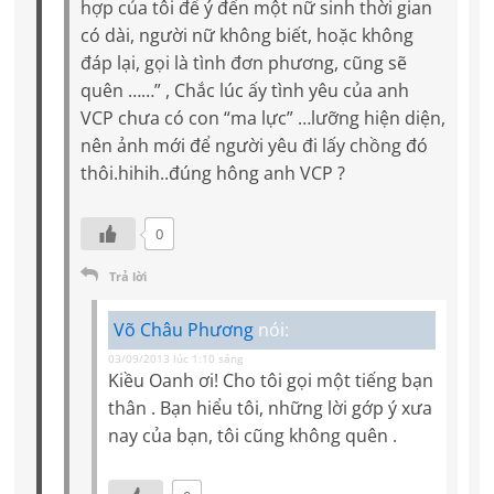
hợp của tôi để ý đến một nữ sinh thời gian
có dài, người nữ không biết, hoặc không
đáp lại, gọi là tình đơn phương, cũng sẽ
quên ……” , Chắc lúc ấy tình yêu của anh
VCP chưa có con “ma lực” …lưỡng hiện diện,
nên ảnh mới để người yêu đi lấy chồng đó
thôi.hihih..đúng hông anh VCP ?
0
Trả lời
Võ Châu Phương
nói:
03/09/2013 lúc 1:10 sáng
Kiều Oanh ơi! Cho tôi gọi một tiếng bạn
thân . Bạn hiểu tôi, những lời gớp ý xưa
nay của bạn, tôi cũng không quên .