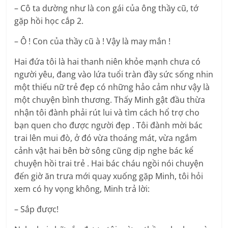
– Cô ta dường như là con gái của ông thầy cũ, tớ
gặp hồi học cắp 2.
– Ô ! Con của thầy cũ à ! Vậy là may mắn !
Hai đứa tôi là hai thanh niên khỏe mạnh chưa có
người yêu, đang vào lứa tuổi tràn đầy sức sống nhin
một thiếu nữ trẻ đẹp có những hảo cảm như vậy là
một chuyện bình thương. Thấy Minh gật đầu thừa
nhận tôi đành phải rút lui và tìm cách hổ trợ cho
bạn quen cho được người đẹp . Tôi đành mời bác
trai lên mui đò, ở đó vừa thoáng mát, vừa ngắm
cảnh vật hai bên bờ sông cũng dịp nghe bác kể
chuyện hồi trai trẻ . Hai bác cháu ngồi nói chuyện
đến giờ ăn trưa mới quay xuống gặp Minh, tôi hỏi
xem có hy vọng không, Minh trả lời:
– Sắp được!