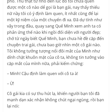
phố. Thú thật từ nhỏ đến lúc đó tôi chưa quen
được một cô nào dể gọi là bạn gái, nay thấy thiếu
nữ nầy tôi có ý định làm quen, ít nhất cũng để lại
một kỹ niệm của một chuyến đi xa. Đã dự tính như
vậy trong đầu, quay sang Quế Minh xem anh ta có
phản ứng thế nào khi ngồi đối diện với người đẹp;
chớ từ ngày biết Quế Minh, bạn chưa hề đề cặp đến
chuyện trai gái, chưa bao giờ nhìn một cô gái nào.
Tôi không tưởng tượng nổi đôi mắt của Minh như
dính chặt khuôn mặt của cô ta, không tin tưởng vào
cặp mắt của mình nữa, phải kiểm chứng:
– Minh! Cậu định làm quen với cô ta à!
– Ừ!
Cô gái kia có sự thu hút lạ, khiến người bạn tôi đã
mạnh dạn xác nhận không chút ngại ngùng, rồi bạn
lại nói: