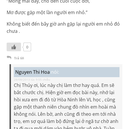
“Mong mai đây, cho đến cuối cuộc đời,
Mơ được gặp một lần người em nhỏ.”
Không biết đến bây giờ anh gặp lại người em nhỏ đó
chưa .
0
Trả lời
Nguyen Thi Hoa
nói:
28/08/2013 lúc 9:55 chiều
Chị Thúy ơi, lúc này chị làm thơ hay quá. Em sẽ
bắt chước chị. Hiện giờ em đọc bài này, nhớ lại
hồi xưa em đi đò từ Hòa Ninh lên VL học , cũng
gặp một thanh niên chung đò nhìn em hoài mà
không nói. Lên bờ, anh cũng đi theo em tới nhà
trọ, em sợ quá làm bộ đứng lại ở ngã tư chờ anh
ta đi qua mới dám vào hẻm bước vô nhà. Tuần