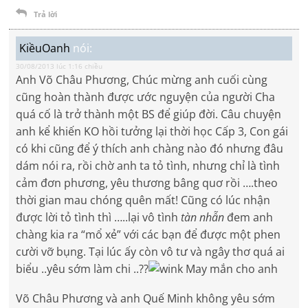
Trả lời
KiềuOanh
nói:
30/08/2013 lúc 1:16 chiều
Anh Võ Châu Phương, Chúc mừng anh cuối cùng
cũng hoàn thành được ước nguyện của người Cha
quá cố là trở thành một BS để giúp đời. Câu chuyện
anh kể khiến KO hồi tưởng lại thời học Cấp 3, Con gái
có khi cũng để ý thích anh chàng nào đó nhưng đâu
dám nói ra, rồi chờ anh ta tỏ tình, nhưng chỉ là tình
cảm đơn phương, yêu thương bâng quơ rồi ….theo
thời gian mau chóng quên mất! Cũng có lúc nhận
được lời tỏ tình thì …..lại vô tình
tàn nhẫn
đem anh
chàng kia ra “mổ xẻ” với các bạn để được một phen
cười vỡ bụng. Tại lúc ấy còn vô tư và ngây thơ quá ai
biểu ..yêu sớm làm chi ..??
May mắn cho anh
Võ Châu Phương và anh Quế Minh không yêu sớm