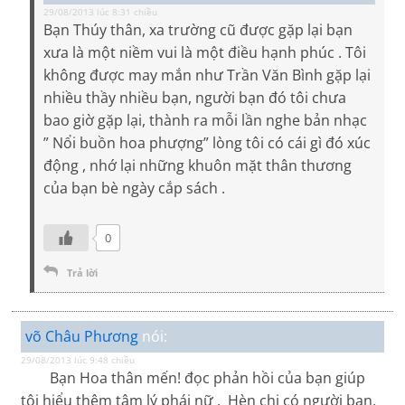
29/08/2013 lúc 8:31 chiều
Bạn Thúy thân, xa trường cũ được gặp lại bạn
xưa là một niềm vui là một điều hạnh phúc . Tôi
không được may mắn như Trần Văn Bình gặp lại
nhiều thầy nhiều bạn, người bạn đó tôi chưa
bao giờ gặp lại, thành ra mỗi lần nghe bản nhạc
” Nổi buồn hoa phượng” lòng tôi có cái gì đó xúc
động , nhớ lại những khuôn mặt thân thương
của bạn bè ngày cắp sách .
0
Trả lời
võ Châu Phương
nói:
29/08/2013 lúc 9:48 chiều
Bạn Hoa thân mến! đọc phản hồi của bạn giúp
tôi hiểu thêm tâm lý phái nữ . Hèn chi có người bạn,