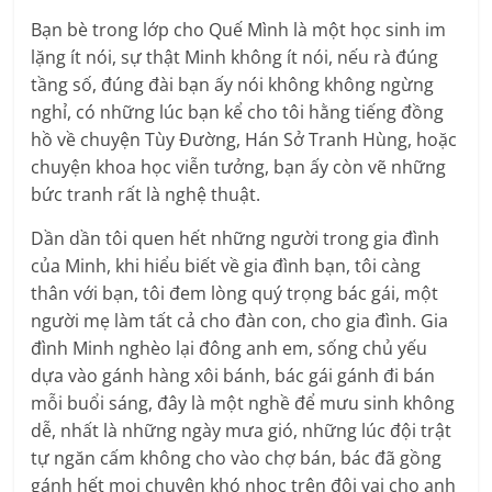
Bạn bè trong lớp cho Quế Mình là một học sinh im
lặng ít nói, sự thật Minh không ít nói, nếu rà đúng
tầng số, đúng đài bạn ấy nói không không ngừng
nghỉ, có những lúc bạn kể cho tôi hằng tiếng đồng
hồ về chuyện Tùy Đường, Hán Sở Tranh Hùng, hoặc
chuyện khoa học viễn tưởng, bạn ấy còn vẽ những
bức tranh rất là nghệ thuật.
Dần dần tôi quen hết những người trong gia đình
của Minh, khi hiểu biết về gia đình bạn, tôi càng
thân với bạn, tôi đem lòng quý trọng bác gái, một
người mẹ làm tất cả cho đàn con, cho gia đình. Gia
đình Minh nghèo lại đông anh em, sống chủ yếu
dựa vào gánh hàng xôi bánh, bác gái gánh đi bán
mỗi buổi sáng, đây là một nghề để mưu sinh không
dễ, nhất là những ngày mưa gió, những lúc đội trật
tự ngăn cấm không cho vào chợ bán, bác đã gồng
gánh hết mọi chuyện khó nhọc trên đôi vai cho anh