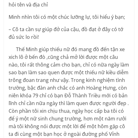
hỏi tên và địa chỉ
Minh nhìn tôi có một chúc lưỡng lự, tôi hiểu ý bạn;
– Cô ta cần sự giúp đở của cậu, đồ đạt ở đây có tớ
đủ sức lo rồi!
Thế Minh giúp thiếu nữ đó mang đồ đến tận xe
xich lô ở bến đò ,cũng chả mở lời được một câu
nào, tôi rất thông cảm cho bạn, chỉ có nữa ngày làm
sao bạn làm sao quen được một thiếu nữ kiều diễm
trông đoan trang như vậy. Trong kinh nghiệm tình
trường, bậc đàn anh chắc có anh Hoàng Hưng, còn
niên khóa 79 chỉ có bạn Đỗ Thành Triều mới có bản
lĩnh chỉ cần nữa ngày thì làm quen được người đẹp .
Còn phần tôi xin chịu thua, ngày học cấp ba tôi có
để ý một nữ sinh chung trường, hơn một năm rưởi
mà tôi không nói được một lời để một hôm gặp cô
ta đi cùng một bạn học ở ngoài đường phố Vỉnh