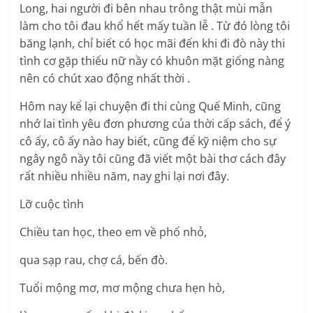
Long, hai người đi bên nhau trông thật mùi mẫn
làm cho tôi đau khổ hết mấy tuần lễ . Từ đó lòng tôi
băng lạnh, chỉ biết có học mãi đến khi đi đò này thi
tình cơ gặp thiếu nữ nầy có khuôn mặt giống nàng
nên có chút xao động nhất thời .
Hôm nay kể lại chuyện đi thi cùng Quế Minh, cũng
nhớ lai tình yêu đơn phương của thời cấp sách, để ý
cô ấy, cô ấy nào hay biết, cũng để kỹ niệm cho sự
ngây ngô nầy tôi cũng đã viết một bài thơ cách đây
rất nhiều nhiều năm, nay ghi lại nơi đây.
Lỡ cuộc tình
Chiều tan học, theo em về phố nhỏ,
qua sạp rau, chợ cá, bến đò.
Tuổi mộng mơ, mơ mộng chưa hẹn hò,