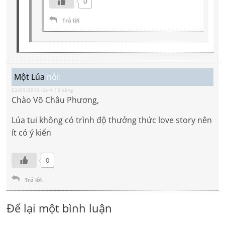
0
Trả lời
Một Lúa
nói:
02/09/2013 lúc 4:13 sáng
Chào Võ Châu Phương,
Lúa tui không có trình độ thưởng thức love story nên
ít có ý kiến
0
Trả lời
Để lại một bình luận