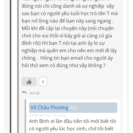
đừng nói chi công danh và sự nghiệp vậy
sao bạn có người yêu tuổi học trò tên T mà
bạn nở lòng nào để bạn nầy sang ngang .
Mỗi khi đề cập lại chuyện nầy (nói chuyện
chơi cho vui thôi vì bây giờ ai cũng có gia
đình rôi) thì bạn T nói tại anh ấy lo sự
nghiệp mà quên em cho nên em mới đi lấy
chồng . Hỏng tin bạn email cho người ấy
hỏi thử xem có đúng như vậy không ?
0
Trả lời
Võ Châu Phương
nói:
03/09/2013 lúc 1:05 sáng
Anh Bình ơi lần đầu tiên tôi mới biết tôi
có người yêu lúc học sinh, chớ tôi biết