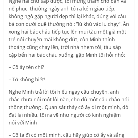
Nghe hai chữ sắp được, tôi mừng thầm cho bạn và
nể phục, thường ngày anh tỏ ra kém giao tiếp,
không ngờ gặp người đẹp thì lại khác, đúng với câu
bà con dưới quê thường nói: “lù khù vác lu chạy”. Ăn
xong hai bác cháu tiếp tục lên mui tàu một già một
trẻ nói chuyện mãi không dứt, còn Minh thỉnh
thoảng cũng chạy lên, trời nhá nhem tối, tàu sắp
cặp bến hai bác cháu xuống, gặp Minh tôi hỏi nhỏ:
– Cô ấy tên chi?
– Tớ không biết!
Nghe Minh trả lời tôi hiểu ngay câu chuyện, anh
chắc chưa nói một lời nào, cho dù một câu chào hỏi
thông thường . Quan sát thấy cô ấy đi một mình, đồ
đạt lại nhiều, tôi ra vẽ như người có kinh nghiệm
nói với Minh
– Cô ta đi có một mình, cậu hãy giúp cô ấy và sẳng