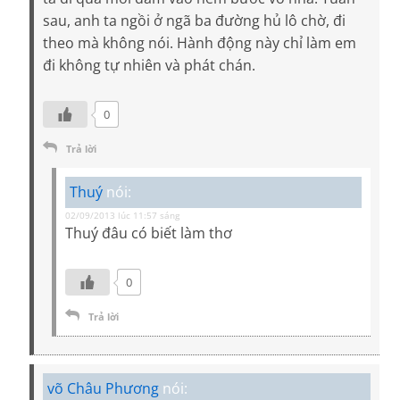
sau, anh ta ngồi ở ngã ba đường hủ lô chờ, đi
theo mà không nói. Hành động này chỉ làm em
đi không tự nhiên và phát chán.
0
Trả lời
Thuý
nói:
02/09/2013 lúc 11:57 sáng
Thuý đâu có biết làm thơ
0
Trả lời
võ Châu Phương
nói: