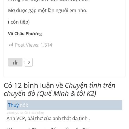
Mơ được gặp một lần người em nhỏ.
( còn tiếp)
Võ Châu Phương
Post Views:
1.314
0
Có 12 bình luận về
Chuyện tình trên
chuyến đò (Quế Minh & tôi K2)
Thuý
nói:
28/08/2013 lúc 11:59 sáng
Anh VCP, bài thơ của anh thật đa tình .