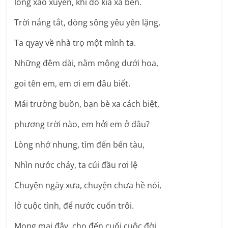
lòng xao xuyến, khi đò kia xa bến.
Trời nắng tắt, dòng sông yêu yên lặng,
Ta qyay về nhà trọ một mình ta.
Những đêm dài, nằm mộng dưới hoa,
goi tên em, em ơi em đâu biết.
Mái trường buồn, bạn bè xa cách biệt,
phương trời nào, em hởi em ở đâu?
Lòng nhớ nhung, tìm đến bến tàu,
Nhìn nước chảy, ta cúi đầu rơi lệ
Chuyện ngày xưa, chuyện chưa hề nói,
lở cuộc tình, để nước cuốn trôi.
Mong mai đây, cho đến cuối cuộc đời,