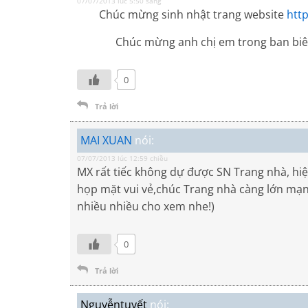
07/07/2013 lúc 5:50 sáng
Chúc mừng sinh nhật trang website
htt
Chúc mừng anh chị em trong ban biên 
0
Trả lời
MAI XUAN
nói:
07/07/2013 lúc 12:59 chiều
MX rất tiếc không dự được SN Trang nhà, hiệ
họp mặt vui vẻ,chúc Trang nhà càng lớn mạn
nhiều nhiều cho xem nhe!)
0
Trả lời
Nguyễntuyết
nói: