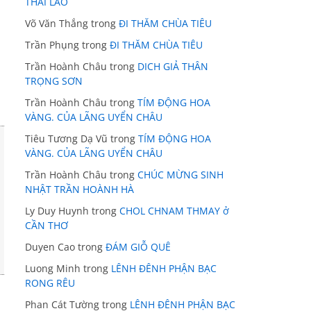
THÁI LÃO
Võ Văn Thắng
trong
ĐI THĂM CHÙA TIÊU
Trần Phụng
trong
ĐI THĂM CHÙA TIÊU
Trần Hoành Châu
trong
DICH GIẢ THÂN
TRỌNG SƠN
Trần Hoành Châu
trong
TÍM ĐỘNG HOA
VÀNG. CỦA LÃNG UYỂN CHÂU
Tiêu Tương Dạ Vũ
trong
TÍM ĐỘNG HOA
VÀNG. CỦA LÃNG UYỂN CHÂU
Trần Hoành Châu
trong
CHÚC MỪNG SINH
NHẬT TRẦN HOÀNH HÀ
Ly Duy Huynh
trong
CHOL CHNAM THMAY ở
CẦN THƠ
Duyen Cao
trong
ĐÁM GIỖ QUÊ
Luong Minh
trong
LÊNH ĐÊNH PHẬN BẠC
RONG RÊU
Phan Cát Tường
trong
LÊNH ĐÊNH PHẬN BẠC