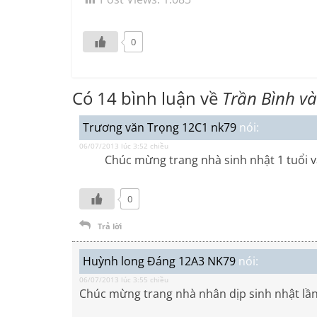
0
Có 14 bình luận về
Trần Bình v
Trương văn Trọng 12C1 nk79
nói:
06/07/2013 lúc 3:52 chiều
Chúc mừng trang nhà sinh nhật 1 tuổi và l
0
Trả lời
Huỳnh long Đáng 12A3 NK79
nói:
06/07/2013 lúc 3:55 chiều
Chúc mừng trang nhà nhân dịp sinh nhật lầ