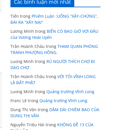
Các bình luận mới nhất
Tiến
trong
Phiếm Luận :UỐNG “XÂY-CHỪNG”,
ĐÁI RA “XÂY NẠI”
Lương Minh
trong
BIỂN CÓ BAO GIỜ VƠI ĐÂU
của Vương Hoài Uyên
Trần Hoành Châu
trong
THAM QUAN PHÒNG
TRANH PHƯỢNG HỒNG.
Luong Minh
trong
RỦ NGƯỜI THÍCH CHỢ ĐI
DẠO CHỢ
Trần Hoành Châu
trong
VỚI TÔI-VĨNH LONG
LÀ ĐẤT PHẬT
Luong Minh
trong
Quảng trường Vĩnh Long
Franc Lê
trong
Quảng trường Vĩnh Long
Dung Thị Vân
trong
DẶM DÀI CHIÊM BAO CỦA
DUNG THỊ VÂN
Nguyễn Triệu Hải
trong
KHÔNG ĐỀ 13 CỦA