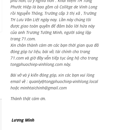
phú hơn, có ý nghĩa hơn”. Khái niệm TH Tống
Phước Hiệp là bao gồm cả
Collège de Vinh Long
rồi Nguyễn Thông,
Trường cấp 3 thị xã , Trường
TH Lưu Văn Liệt ngày nay. Lần này chúng tôi
được giao toàn quyền để đảm bảo lời hứa này
của anh Trương Tường Minh, người sáng lập
trang 71.com.
Xin chân thành cám ơn các bạn thời gian qua đã
đóng góp tư liệu, bài vở, tài chính cho trang
71.com và giờ đây vẫn tiếp tục ủng hộ cho trang
tongphuochiep-vinhlong.com này.
Bài vở và ý kiến đóng góp, xin các bạn vui lòng
email về :
quanly@tongphuochiep-vinhlong.local
hoặc
minhtaichinh@gmail.com
Thành thật cám ơn.
Lương Minh