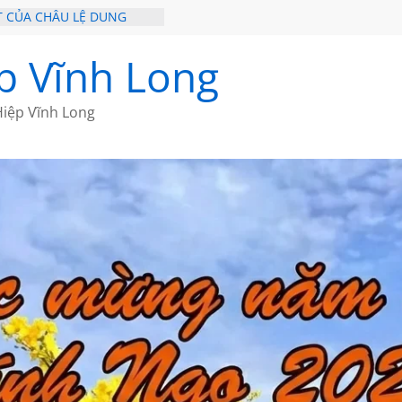
T CỦA CHÂU LỆ DUNG
NGẮM NÚI
THƯ PHÁP LƯƠNG MINH
p Vĩnh Long
Ỹ
HỒI XƯA
 ĐI QUA NHỮNG TRANG
iệp Vĩnh Long