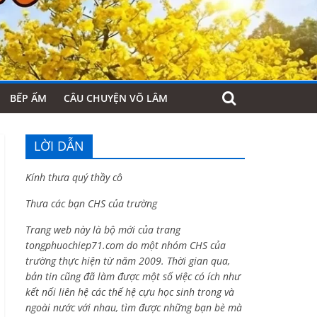
BẾP ẤM
CÂU CHUYỆN VÕ LÂM
LỜI DẪN
Kính thưa quý thầy cô
Thưa các bạn CHS của trường
Trang web này là bộ mới của trang
tongphuochiep71.com do một nhóm CHS của
trường thực hiện từ năm 2009. Thời gian qua,
bản tin cũng đã làm được một số việc có ích như
kết nối liên hệ các thế hệ cựu học sinh trong và
ngoài nước với nhau, tìm được những bạn bè mà