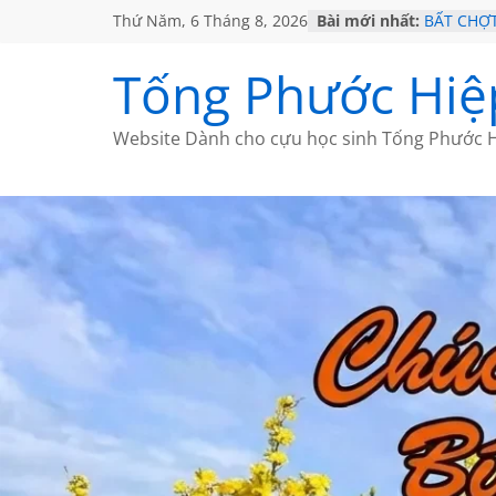
Thứ Năm, 6 Tháng 8, 2026
Bài mới nhất:
BẤT CHỢ
CÀ PHÊ 
VỀ BỨC 
Tống Phước Hiệ
GẶP Ở M
HỌC SỬ 
MỘT ĐỜI
Website Dành cho cựu học sinh Tống Phước H
SÁCH