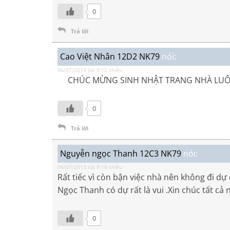
0
Trả lời
Cao Việt Nhân 12D2 NK79
nói:
06/07/2013 lúc 9:12 chiều
CHÚC MỪNG SINH NHẬT TRANG NHÀ LUÔN 
0
Trả lời
Nguyễn ngọc Thanh 12C3 NK79
nói:
06/07/2013 lúc 9:16 chiều
Rất tiếc vì còn bận việc nhà nên không đi d
Ngọc Thanh có dự rất là vui .Xin chúc tất cả
0