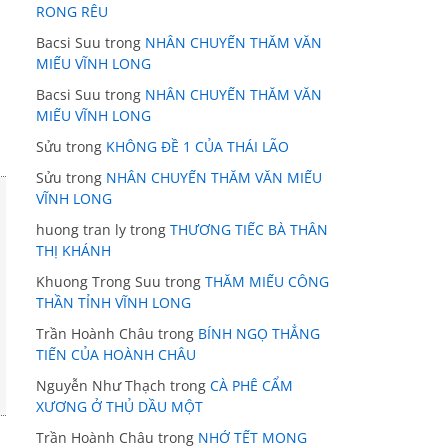
RONG RÊU
Bacsi Suu
trong
NHÂN CHUYẾN THĂM VĂN
MIẾU VĨNH LONG
Bacsi Suu
trong
NHÂN CHUYẾN THĂM VĂN
MIẾU VĨNH LONG
Sửu
trong
KHÔNG ĐỀ 1 CỦA THÁI LÃO
Sửu
trong
NHÂN CHUYẾN THĂM VĂN MIẾU
VĨNH LONG
huong tran ly
trong
THƯƠNG TIẾC BÀ THÂN
THỊ KHÁNH
Khuong Trong Suu
trong
THĂM MIẾU CÔNG
THẦN TỈNH VĨNH LONG
Trần Hoành Châu
trong
BÍNH NGỌ THẲNG
TIẾN CỦA HOÀNH CHÂU
Nguyễn Như Thạch
trong
CÀ PHÊ CẨM
XƯƠNG Ở THỦ DẦU MỘT
Trần Hoành Châu
trong
NHỚ TẾT MONG