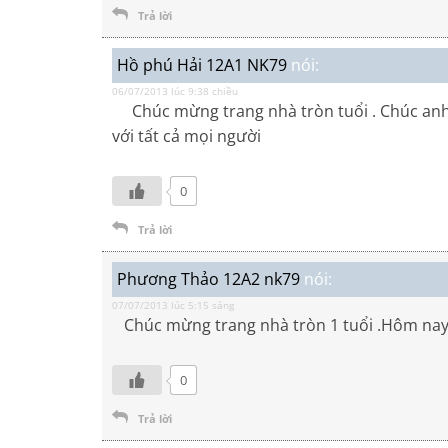
Trả lời
Hồ phú Hải 12A1 NK79
nói:
06/07/2013 lúc 9:38 chiều
Chúc mừng trang nhà tròn tuổi . Chúc anh c
với tất cả mọi người
0
Trả lời
Phương Thảo 12A2 nk79
nói:
07/07/2013 lúc 5:15 sáng
Chúc mừng trang nhà tròn 1 tuổi .Hôm nay 
0
Trả lời