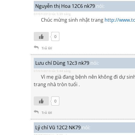
Nguyễn thị Hoa 12C6 nk79
nói:
07/07/2013 lúc 5:39 sáng
Chúc mừng sinh nhật trang
http://www.t
0
Trả lời
Lưu chí Dùng 12c3 nk79
nói:
07/07/2013 lúc 5:44 sáng
Vì mẹ già đang bệnh nên không đi dự sinh n
trang nhà tròn tuổi .
0
Trả lời
Lý chí Vũ 12C2 NK79
nói: