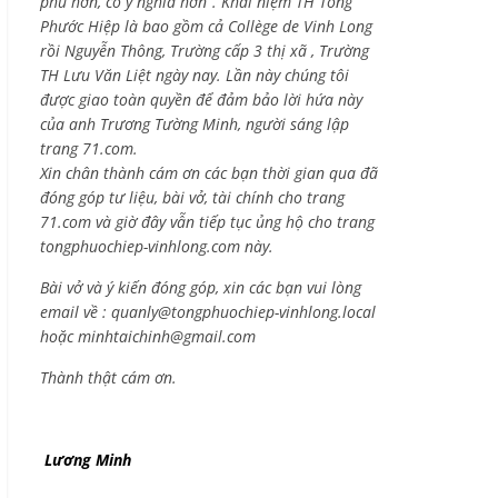
phú hơn, có ý nghĩa hơn”. Khái niệm TH Tống
Phước Hiệp là bao gồm cả
Collège de Vinh Long
rồi Nguyễn Thông,
Trường cấp 3 thị xã , Trường
TH Lưu Văn Liệt ngày nay. Lần này chúng tôi
được giao toàn quyền để đảm bảo lời hứa này
của anh Trương Tường Minh, người sáng lập
trang 71.com.
Xin chân thành cám ơn các bạn thời gian qua đã
đóng góp tư liệu, bài vở, tài chính cho trang
71.com và giờ đây vẫn tiếp tục ủng hộ cho trang
tongphuochiep-vinhlong.com này.
Bài vở và ý kiến đóng góp, xin các bạn vui lòng
email về :
quanly@tongphuochiep-vinhlong.local
hoặc
minhtaichinh@gmail.com
Thành thật cám ơn.
Lương Minh