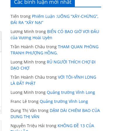
Các bình luận mới nhất
Tiến
trong
Phiếm Luận :UỐNG “XÂY-CHỪNG”,
ĐÁI RA “XÂY NẠI”
Lương Minh
trong
BIỂN CÓ BAO GIỜ VƠI ĐÂU
của Vương Hoài Uyên
Trần Hoành Châu
trong
THAM QUAN PHÒNG
TRANH PHƯỢNG HỒNG.
Luong Minh
trong
RỦ NGƯỜI THÍCH CHỢ ĐI
DẠO CHỢ
Trần Hoành Châu
trong
VỚI TÔI-VĨNH LONG
LÀ ĐẤT PHẬT
Luong Minh
trong
Quảng trường Vĩnh Long
Franc Lê
trong
Quảng trường Vĩnh Long
Dung Thị Vân
trong
DẶM DÀI CHIÊM BAO CỦA
DUNG THỊ VÂN
Nguyễn Triệu Hải
trong
KHÔNG ĐỀ 13 CỦA