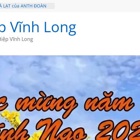
À LẠT của ANTH ĐOÀN
 – HÒN NGỌC VIỄN ĐÔNG
Ề 20 CỦA THÁI LÃO
p Vĩnh Long
Ề 19 CỦA THÁI LÃO
Ơ CỦA BÍCH HÀ
iệp Vĩnh Long