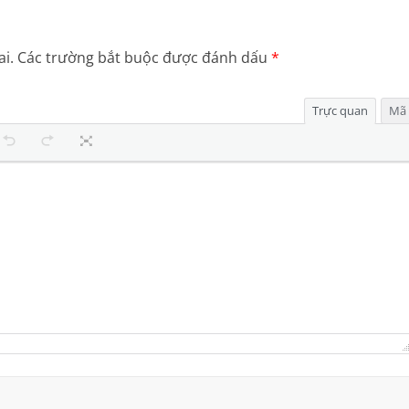
để
tăng
i.
Các trường bắt buộc được đánh dấu
*
hoặc
giảm
âm
Trực quan
Mã
lượng.