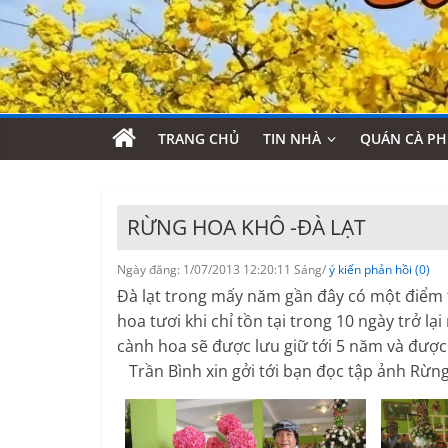
TRANG CHỦ
TIN NHÀ
QUÁN CÀ PH
RỪNG HOA KHÔ -ĐÀ LẠT
Ngày đăng: 1/07/2013 12:20:11 Sáng/
ý kiến phản hồi (0)
Đà lạt trong mấy năm gần đây có một điểm 
hoa tươi khi chỉ tồn tại trong 10 ngày trở 
cành hoa sẽ được lưu giữ tới 5 năm và được
Trần Bình xin gởi tới bạn đọc tập ảnh Rừng