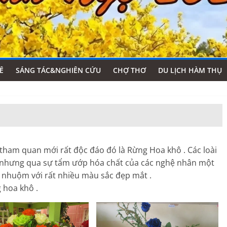
Ê
SÁNG TÁC&NGHIÊN CỨU
CHỢ THƠ
DU LỊCH HÀM THỤ
tham quan mới rất độc đáo đó là Rừng Hoa khô . Các loài
lại nhưng qua sự tẩm ướp hóa chất của các nghệ nhân một
 nhuộm với rất nhiều màu sắc đẹp mắt .
 hoa khô .