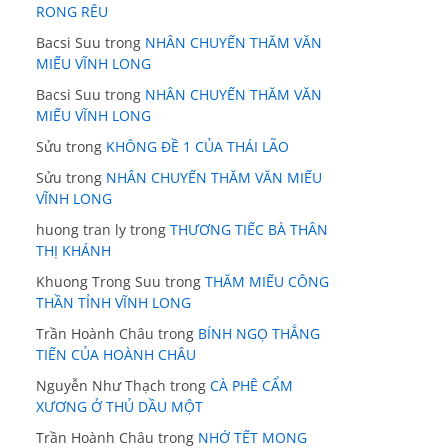
RONG RÊU
Bacsi Suu
trong
NHÂN CHUYẾN THĂM VĂN
MIẾU VĨNH LONG
Bacsi Suu
trong
NHÂN CHUYẾN THĂM VĂN
MIẾU VĨNH LONG
Sửu
trong
KHÔNG ĐỀ 1 CỦA THÁI LÃO
Sửu
trong
NHÂN CHUYẾN THĂM VĂN MIẾU
VĨNH LONG
huong tran ly
trong
THƯƠNG TIẾC BÀ THÂN
THỊ KHÁNH
Khuong Trong Suu
trong
THĂM MIẾU CÔNG
THẦN TỈNH VĨNH LONG
Trần Hoành Châu
trong
BÍNH NGỌ THẲNG
TIẾN CỦA HOÀNH CHÂU
Nguyễn Như Thạch
trong
CÀ PHÊ CẨM
XƯƠNG Ở THỦ DẦU MỘT
Trần Hoành Châu
trong
NHỚ TẾT MONG