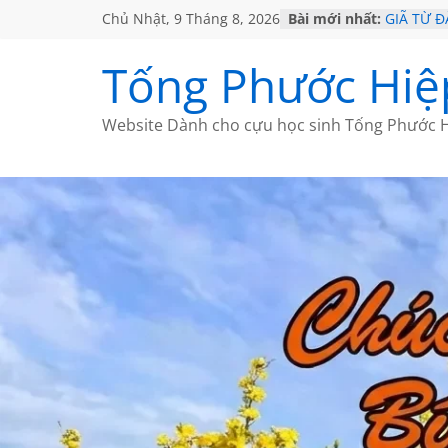
Chủ Nhật, 9 Tháng 8, 2026
Bài mới nhất:
GIÃ TỪ Đ
SÀI GÒN
KHÔNG Đ
Tống Phước Hiệ
KHÔNG Đ
CHÙM TH
Website Dành cho cựu học sinh Tống Phước H