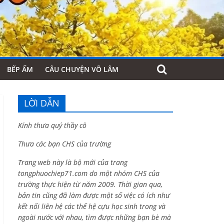
BẾP ẤM
CÂU CHUYỆN VÕ LÂM
LỜI DẪN
Kính thưa quý thầy cô
Thưa các bạn CHS của trường
Trang web này là bộ mới của trang
tongphuochiep71.com do một nhóm CHS của
trường thực hiện từ năm 2009. Thời gian qua,
bản tin cũng đã làm được một số việc có ích như
kết nối liên hệ các thế hệ cựu học sinh trong và
ngoài nước với nhau, tìm được những bạn bè mà