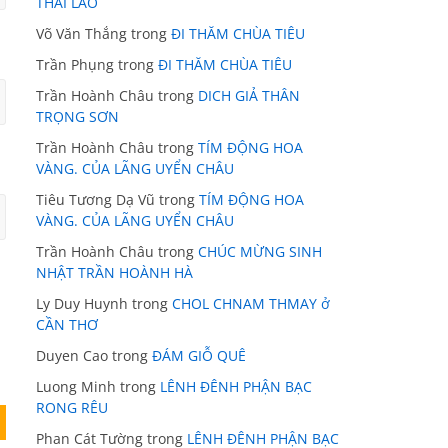
THÁI LÃO
Võ Văn Thắng
trong
ĐI THĂM CHÙA TIÊU
Trần Phụng
trong
ĐI THĂM CHÙA TIÊU
Trần Hoành Châu
trong
DICH GIẢ THÂN
TRỌNG SƠN
Trần Hoành Châu
trong
TÍM ĐỘNG HOA
VÀNG. CỦA LÃNG UYỂN CHÂU
Tiêu Tương Dạ Vũ
trong
TÍM ĐỘNG HOA
VÀNG. CỦA LÃNG UYỂN CHÂU
Trần Hoành Châu
trong
CHÚC MỪNG SINH
NHẬT TRẦN HOÀNH HÀ
Ly Duy Huynh
trong
CHOL CHNAM THMAY ở
CẦN THƠ
Duyen Cao
trong
ĐÁM GIỖ QUÊ
Luong Minh
trong
LÊNH ĐÊNH PHẬN BẠC
RONG RÊU
Phan Cát Tường
trong
LÊNH ĐÊNH PHẬN BẠC