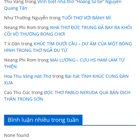
Thu Vàng
trong
Vĩnh biệt nhà thơ “Hoàng tử bé” Nguyễn
Quang Tấn
Như Thường Nguyễn
trong
TUỔI THƠ VỚI BÁNH MÌ
Neang Phi Rom
trong
NHÀ THƠ ĐỨC TRUNG ĐÃ BAY RA KHỎI
CÕI VÔ THƯỜNG RONG CHƠI
T.V.Dân
trong
KHÚC TÍM DƯỚI CẦU – DƯ ÂM CỦA MỘT BÓNG
HÌNH TRONG THƠ NGÃ DU TỬ
Neang Phi Rom
trong
MAI LƯƠNG – CỰU HS HAM LÀM TỪ
THIỆN
Hoa Thu Vàng Hát-Thơ
trong
Bài hát TÌNH KHÚC CUNG ĐÀN
XƯA
Cao Thu Cúc
trong
ĐỌC THƠ PABLO NERUDA QUA BẢN DỊCH
THÂN TRONG SƠN
Bình luận nhiều trong tuần
None found