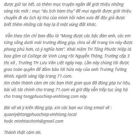
được giữ lại hết, có thêm mục truyện ngắn để giới thiệu những
sáng tác mới ; mục “du lịch hàm thụ” để mọi người được giới thiệu
chuyến đi du lịch kỳ thú của mình hồi năm xưa để độc giả được
biết thêm những cái hay lạ ở một vùng đất khác.
Vẫn theo tôn chỉ ban đầu là “Mong được các bậc đàn anh, các em
từng sống dưới mái trường đóng góp, chia sẻ để trang tin này được
phong phú hơn, có ý nghĩa hơn”. Khái niệm TH Tống Phước Hiệp là
bao gồm cả
Collège de Vinh Long rồi Nguyễn Thông,
Trường cấp 3
thị xã , Trường TH Lưu Văn Liệt ngày nay. Lần này chúng tôi được
giao toàn quyền để đảm bảo lời hứa này của anh Trương Tường
Minh, người sáng lập trang 71.com.
Xin chân thành cám ơn các bạn thời gian qua đã đóng góp tư liệu,
bài vở, tài chính cho trang 71.com và giờ đây vẫn tiếp tục ủng hộ
cho trang tongphuochiep-vinhlong.com này.
Bài vở và ý kiến đóng góp, xin các bạn vui lòng email về :
quanly@tongphuochiep-vinhlong.local
hoặc
minhtaichinh@gmail.com
Thành thật cám ơn.