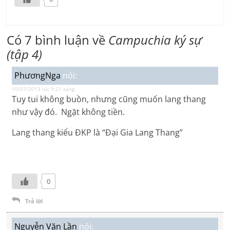
Có 7 bình luận về
Campuchia ký sự
(tập 4)
PhươngNga
nói:
10/07/2013 lúc 9:21 sáng
Tuy tui không buồn, nhưng cũng muốn lang thang
như vậy đó. Ngặt không tiền.
Lang thang kiểu ĐKP là “Đại Gia Lang Thang”
0
Trả lời
Nguyễn Văn Lần
nói: