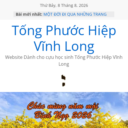
Thứ Bảy, 8 Tháng 8, 2026
HỌC SỬ HỒI XƯA
Bài mới nhất:
MỘT ĐỜI ĐI QUA NHỮNG TRANG
SÁCH
Tống Phước Hiệp
KHÔNG ĐỀ 19 CỦA THÁI LÃO
CHÙM THƠ CỦA BÍCH HÀ
Vĩnh Long
GIÃ TỪ ĐÀ LẠT của ANTH ĐOÀN
Website Dành cho cựu học sinh Tống Phước Hiệp Vĩnh
Long