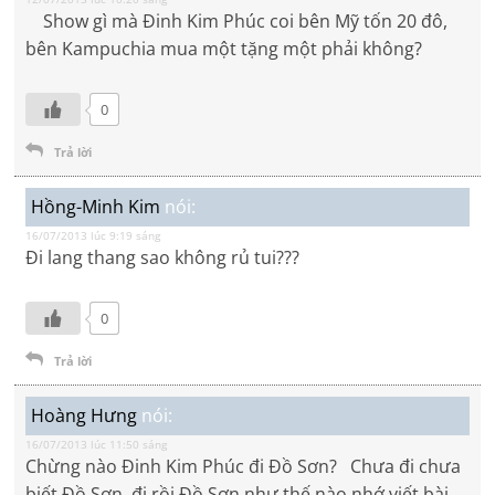
Show gì mà Đinh Kim Phúc coi bên Mỹ tốn 20 đô,
bên Kampuchia mua một tặng một phải không?
0
Trả lời
Hồng-Minh Kim
nói:
16/07/2013 lúc 9:19 sáng
Đi lang thang sao không rủ tui???
0
Trả lời
Hoàng Hưng
nói:
16/07/2013 lúc 11:50 sáng
Chừng nào Đinh Kim Phúc đi Đồ Sơn? Chưa đi chưa
biết Đồ Sơn, đi rồi Đồ Sơn như thế nào nhớ viết bài