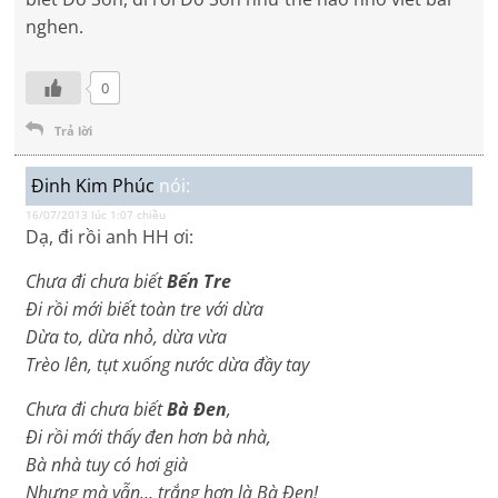
nghen.
0
Trả lời
Đinh Kim Phúc
nói:
16/07/2013 lúc 1:07 chiều
Dạ, đi rồi anh HH ơi:
Chưa đi chưa biết
Bến Tre
Đi rồi mới biết toàn tre với dừa
Dừa to, dừa nhỏ, dừa vừa
Trèo lên, tụt xuống nước dừa đầy tay
Chưa đi chưa biết
Bà Đen
,
Đi rồi mới thấy đen hơn bà nhà,
Bà nhà tuy có hơi già
Nhưng mà vẫn… trắng hơn là Bà Đen!