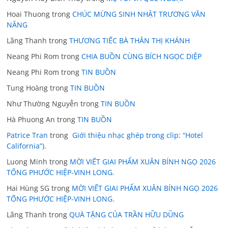
Hoai Thuong
trong
CHÚC MỪNG SINH NHẬT TRƯƠNG VĂN
NĂNG
Lãng Thanh
trong
THƯƠNG TIẾC BÀ THÂN THỊ KHÁNH
Neang Phi Rom
trong
CHIA BUỒN CÙNG BÍCH NGỌC DIỆP
Neang Phi Rom
trong
TIN BUỒN
Tung Hoàng
trong
TIN BUỒN
Như Thường Nguyễn
trong
TIN BUỒN
Hà Phuong An
trong
TIN BUỒN
Patrice Tran
trong
Giới thiệu nhạc ghép trong clip: “Hotel
California”).
Luong Minh
trong
MỜI VIẾT GIAI PHẨM XUÂN BÍNH NGỌ 2026
TỐNG PHƯỚC HIỆP-VINH LONG.
Hai Hùng SG
trong
MỜI VIẾT GIAI PHẨM XUÂN BÍNH NGỌ 2026
TỐNG PHƯỚC HIỆP-VINH LONG.
Lãng Thanh
trong
QUÀ TẶNG CỦA TRẦN HỮU DŨNG