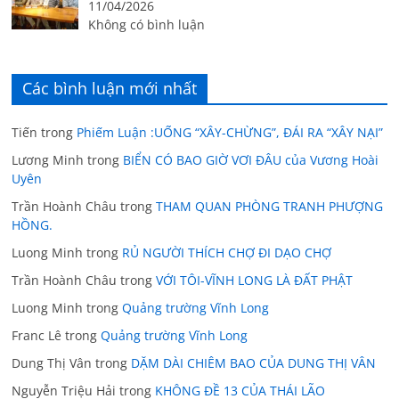
11/04/2026
Không có bình luận
Các bình luận mới nhất
Tiến
trong
Phiếm Luận :UỐNG “XÂY-CHỪNG”, ĐÁI RA “XÂY NẠI”
Lương Minh
trong
BIỂN CÓ BAO GIỜ VƠI ĐÂU của Vương Hoài
Uyên
Trần Hoành Châu
trong
THAM QUAN PHÒNG TRANH PHƯỢNG
HỒNG.
Luong Minh
trong
RỦ NGƯỜI THÍCH CHỢ ĐI DẠO CHỢ
Trần Hoành Châu
trong
VỚI TÔI-VĨNH LONG LÀ ĐẤT PHẬT
Luong Minh
trong
Quảng trường Vĩnh Long
Franc Lê
trong
Quảng trường Vĩnh Long
Dung Thị Vân
trong
DẶM DÀI CHIÊM BAO CỦA DUNG THỊ VÂN
Nguyễn Triệu Hải
trong
KHÔNG ĐỀ 13 CỦA THÁI LÃO