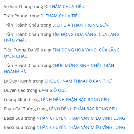
Võ Văn Thắng
trong
ĐI THĂM CHÙA TIÊU
Trần Phụng
trong
ĐI THĂM CHÙA TIÊU
Trần Hoành Châu
trong
DICH GIẢ THÂN TRỌNG SƠN
Trần Hoành Châu
trong
TÍM ĐỘNG HOA VÀNG. CỦA LÃNG
UYỂN CHÂU
Tiêu Tương Dạ Vũ
trong
TÍM ĐỘNG HOA VÀNG. CỦA LÃNG
UYỂN CHÂU
Trần Hoành Châu
trong
CHÚC MỪNG SINH NHẬT TRẦN
HOÀNH HÀ
Ly Duy Huynh
trong
CHOL CHNAM THMAY ở CẦN THƠ
Duyen Cao
trong
ĐÁM GIỖ QUÊ
Luong Minh
trong
LÊNH ĐÊNH PHẬN BẠC RONG RÊU
Phan Cát Tường
trong
LÊNH ĐÊNH PHẬN BẠC RONG RÊU
Bacsi Suu
trong
NHÂN CHUYẾN THĂM VĂN MIẾU VĨNH LONG
Bacsi Suu
trong
NHÂN CHUYẾN THĂM VĂN MIẾU VĨNH LONG