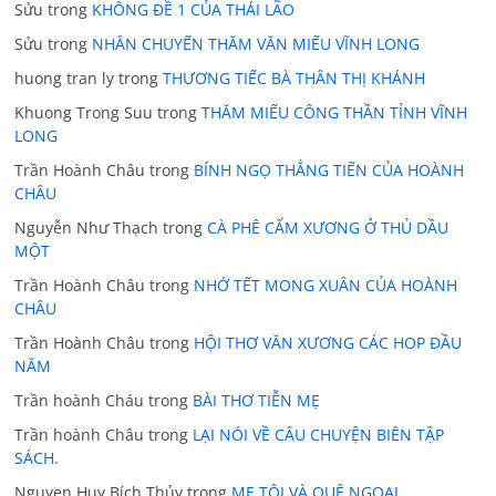
Sửu
trong
KHÔNG ĐỀ 1 CỦA THÁI LÃO
Sửu
trong
NHÂN CHUYẾN THĂM VĂN MIẾU VĨNH LONG
huong tran ly
trong
THƯƠNG TIẾC BÀ THÂN THỊ KHÁNH
Khuong Trong Suu
trong
THĂM MIẾU CÔNG THẦN TỈNH VĨNH
LONG
Trần Hoành Châu
trong
BÍNH NGỌ THẲNG TIẾN CỦA HOÀNH
CHÂU
Nguyễn Như Thạch
trong
CÀ PHÊ CẨM XƯƠNG Ở THỦ DẦU
MỘT
Trần Hoành Châu
trong
NHỚ TẾT MONG XUÂN CỦA HOÀNH
CHÂU
Trần Hoành Châu
trong
HỘI THƠ VĂN XƯƠNG CÁC HOP ĐẦU
NĂM
Trần hoành Cháu
trong
BÀI THƠ TIỄN MẸ
Trần hoành Châu
trong
LẠI NÓI VỀ CÂU CHUYỆN BIÊN TẬP
SÁCH.
Nguyen Huy Bích Thủy
trong
MẸ TÔI VÀ QUÊ NGOẠI