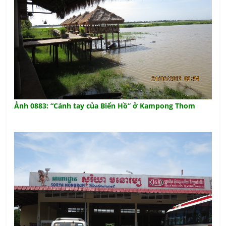
Ảnh 0883: “Cánh tay của Biển Hồ” ở Kampong Thom