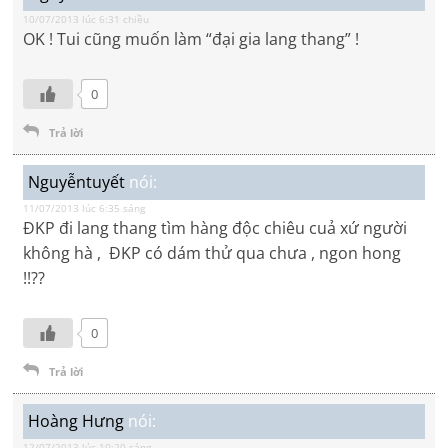
10/07/2013 lúc 6:31 chiều
OK ! Tui cũng muốn làm “đại gia lang thang” !
0
Trả lời
Nguyễntuyết
nói:
11/07/2013 lúc 6:35 sáng
ĐKP đi lang thang tìm hàng độc chiêu cuả xứ người
không hà , ĐKP có dám thử qua chưa , ngon hong
!!??
0
Trả lời
Hoàng Hưng
nói:
12/07/2013 lúc 10:20 sáng