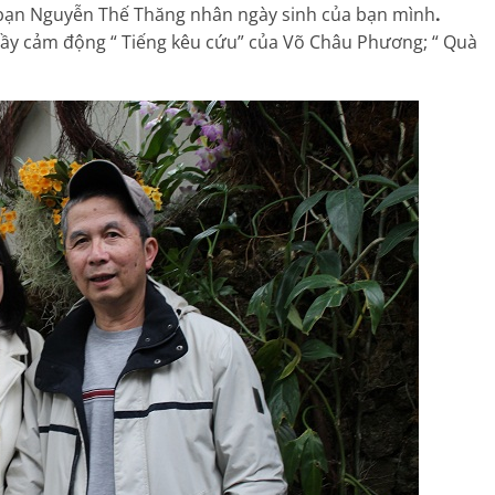
g bạn Nguyễn Thế Thăng nhân ngày sinh của bạn mình
.
ầy cảm động “ Tiếng kêu cứu” của Võ Châu Phương; “ Quà