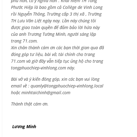
phú hơn, có ý nghĩa hơn”. Khái niệm TH Tống
Phước Hiệp là bao gồm cả
Collège de Vinh Long
rồi Nguyễn Thông,
Trường cấp 3 thị xã , Trường
TH Lưu Văn Liệt ngày nay. Lần này chúng tôi
được giao toàn quyền để đảm bảo lời hứa này
của anh Trương Tường Minh, người sáng lập
trang 71.com.
Xin chân thành cám ơn các bạn thời gian qua đã
đóng góp tư liệu, bài vở, tài chính cho trang
71.com và giờ đây vẫn tiếp tục ủng hộ cho trang
tongphuochiep-vinhlong.com này.
Bài vở và ý kiến đóng góp, xin các bạn vui lòng
email về :
quanly@tongphuochiep-vinhlong.local
hoặc
minhtaichinh@gmail.com
Thành thật cám ơn.
Lương Minh