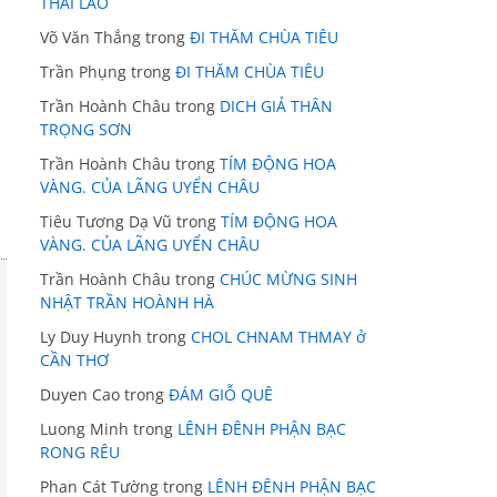
THÁI LÃO
Võ Văn Thắng
trong
ĐI THĂM CHÙA TIÊU
Trần Phụng
trong
ĐI THĂM CHÙA TIÊU
Trần Hoành Châu
trong
DICH GIẢ THÂN
TRỌNG SƠN
Trần Hoành Châu
trong
TÍM ĐỘNG HOA
VÀNG. CỦA LÃNG UYỂN CHÂU
Tiêu Tương Dạ Vũ
trong
TÍM ĐỘNG HOA
VÀNG. CỦA LÃNG UYỂN CHÂU
Trần Hoành Châu
trong
CHÚC MỪNG SINH
NHẬT TRẦN HOÀNH HÀ
Ly Duy Huynh
trong
CHOL CHNAM THMAY ở
CẦN THƠ
Duyen Cao
trong
ĐÁM GIỖ QUÊ
Luong Minh
trong
LÊNH ĐÊNH PHẬN BẠC
RONG RÊU
Phan Cát Tường
trong
LÊNH ĐÊNH PHẬN BẠC