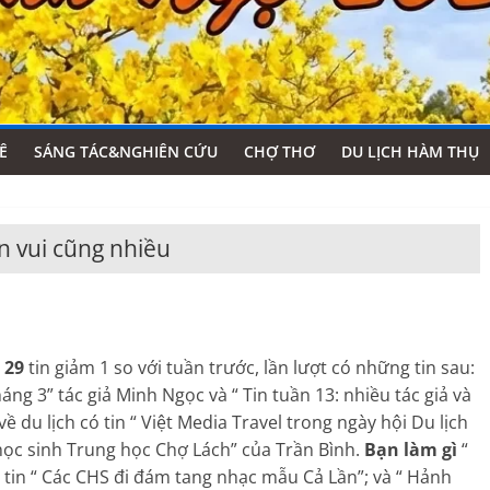
Ê
SÁNG TÁC&NGHIÊN CỨU
CHỢ THƠ
DU LỊCH HÀM THỤ
ồn vui cũng nhiều
c
29
tin giảm 1 so với tuần trước, lần lượt có những tin sau:
áng 3” tác giả Minh Ngọc và “ Tin tuần 13: nhiều tác giả và
về du lịch có tin “ Việt Media Travel trong ngày hội Du lịch
học sinh Trung học Chợ Lách” của Trần Bình.
Bạn làm gì
“
tin “ Các CHS đi đám tang nhạc mẫu Cả Lần”; và “ Hảnh