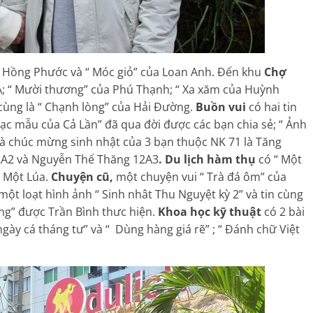
 Hồng Phước và “ Móc giỏ” của Loan Anh. Đến khu
Chợ
HA; “ Mười thương” của Phú Thạnh; “ Xa xăm của Huỳnh
ùng là “ Chạnh lòng” của Hải Đường.
Buồn vui
có hai tin
ạc mẫu của Cả Lần” đã qua đời được các bạn chia sẻ; “ Ảnh
và chúc mừng sinh nhật của 3 bạn thuộc NK 71 là Tăng
12A2 và Nguyễn Thế Thăng 12A3
. Du lịch hàm thụ
có “ Một
n Một Lúa.
Chuyện cũ,
một chuyện vui “ Trà đá ôm” của
 một loạt hình ảnh “ Sinh nhât Thu Nguyệt kỳ 2” và tin cùng
ng” được Trần Bình thưc hiện.
Khoa học kỹ thuật
có 2 bài
ày cá tháng tư” và “ Dùng hàng giá rẽ” ; “ Đánh chữ Việt