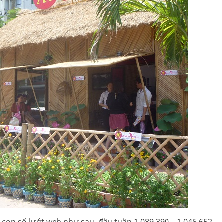
4 con số lướt web như sau, đầu tuần 1.089.390 – 1.046.652