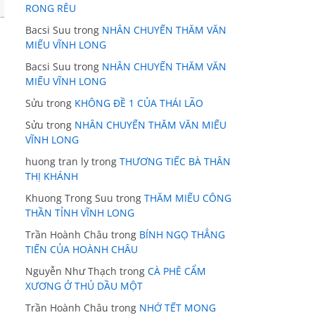
RONG RÊU
Bacsi Suu
trong
NHÂN CHUYẾN THĂM VĂN
MIẾU VĨNH LONG
Bacsi Suu
trong
NHÂN CHUYẾN THĂM VĂN
MIẾU VĨNH LONG
Sửu
trong
KHÔNG ĐỀ 1 CỦA THÁI LÃO
Sửu
trong
NHÂN CHUYẾN THĂM VĂN MIẾU
VĨNH LONG
huong tran ly
trong
THƯƠNG TIẾC BÀ THÂN
THỊ KHÁNH
Khuong Trong Suu
trong
THĂM MIẾU CÔNG
THẦN TỈNH VĨNH LONG
Trần Hoành Châu
trong
BÍNH NGỌ THẲNG
TIẾN CỦA HOÀNH CHÂU
Nguyễn Như Thạch
trong
CÀ PHÊ CẨM
XƯƠNG Ở THỦ DẦU MỘT
Trần Hoành Châu
trong
NHỚ TẾT MONG