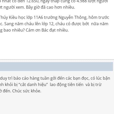
hất có đến 12.650, ngày thấp cũng có 4.988 lượt người
t người xem. Bây giờ đã cao hơn nhiều.
Thúy Kiều học lớp 11A6 trường Nguyễn Thông, hôm trước
c. Sang năm cháu lên lớp 12, cháu có được bớt nữa năm
g bao nhiêu? Cám ơn Bác đạt nhiều.
duy trì báo cáo hàng tuần gởi đến các bạn đọc, có lúc bận
nh khỏi bị “cắt danh hiệu” lao động tiên tiến và bị trừ
 đến. Chúc sức khỏe.