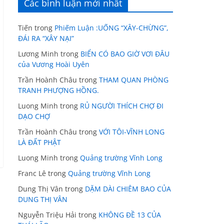
Các bình luận mới nhất
Tiến
trong
Phiếm Luận :UỐNG “XÂY-CHỪNG”,
ĐÁI RA “XÂY NẠI”
Lương Minh
trong
BIỂN CÓ BAO GIỜ VƠI ĐÂU
của Vương Hoài Uyên
Trần Hoành Châu
trong
THAM QUAN PHÒNG
TRANH PHƯỢNG HỒNG.
Luong Minh
trong
RỦ NGƯỜI THÍCH CHỢ ĐI
DẠO CHỢ
Trần Hoành Châu
trong
VỚI TÔI-VĨNH LONG
LÀ ĐẤT PHẬT
Luong Minh
trong
Quảng trường Vĩnh Long
Franc Lê
trong
Quảng trường Vĩnh Long
Dung Thị Vân
trong
DẶM DÀI CHIÊM BAO CỦA
DUNG THỊ VÂN
Nguyễn Triệu Hải
trong
KHÔNG ĐỀ 13 CỦA