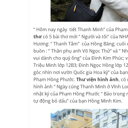
“ Hôm nay ngày tiết Thanh Minh” của Phạm
thơ
có 5 bài thơ mới “ Người và tôi” của N
Hương: “ Thanh Tâm” của Hồng Băng; cuối c
buồn : “ Thân phụ anh Võ Ngọc Thử” và “ Nh
vui dành cho quý ông” của Đinh Kim Phúc; 
Triệu Minh lớp 12B3; Đinh Ngọc Hồng lớp 
góc nhìn nơi vườn Quốc gia Hoa kỳ” của bạ
Phạm Hồng Phước.
Thư viện hình ảnh
, có
hình ảnh “ Ngày cúng Thanh Minh ở Vĩnh Lo
nhật ký của Phạm Hồng Phước “ Bảo trọng ng
tự động bỏ dấu” của bạn Hồng Minh Kim.