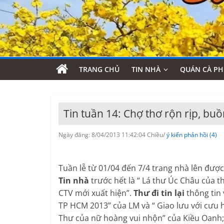
TRANG CHỦ
TIN NHÀ
QUÁN CÀ PH
Tin tuần 14: Chợ thơ rộn rịp, bu
Ngày đăng: 8/04/2013 11:42:04 Chiều/
ý kiến phản hồi (4)
Tuần lễ từ 01/04 đến 7/4 trang nhà lên đượ
Tin nhà
trước hết là “ Lá thư Úc Châu của th
CTV mới xuất hiện”.
Thư đi tin lại
thông tin 
TP HCM 2013” của LM và “ Giao lưu với cưu 
Thư của nữ hoàng vui nhộn” của Kiều Oanh; 