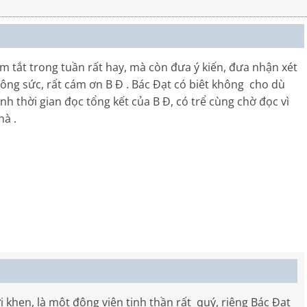
tắt trong tuần rất hay, mà còn đưa ý kiến, đưa nhận xét
 công sức, rất cám ơn B Đ . Bác Đạt có biêt không cho dù
h thời gian đọc tổng kết của B Đ, có trể cùng chờ đọc vì
hà .
khen, là một động viên tinh thần rất quý, riêng Bác Đạt