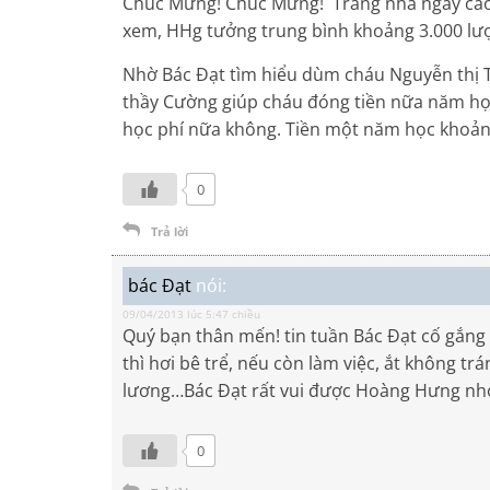
Chúc Mừng! Chúc Mừng! Trang nhà ngày cao n
xem, HHg tưởng trung bình khoảng 3.000 lượ
Nhờ Bác Đạt tìm hiểu dùm cháu Nguyễn thị 
thầy Cường giúp cháu đóng tiền nữa năm họ
học phí nữa không. Tiền một năm học khoản
0
Trả lời
bác Đạt
nói:
09/04/2013 lúc 5:47 chiều
Quý bạn thân mến! tin tuần Bác Đạt cố gắng 
thì hơi bê trể, nếu còn làm việc, ắt không trá
lương…Bác Đạt rất vui được Hoàng Hưng nhờ
0