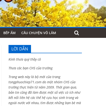
BẾP ẤM
CÂU CHUYỆN VÕ LÂM
LỜI DẪN
Kính thưa quý thầy cô
Thưa các bạn CHS của trường
Trang web này là bộ mới của trang
tongphuochiep71.com do một nhóm CHS của
trường thực hiện từ năm 2009. Thời gian qua,
bản tin cũng đã làm được một số việc có ích như
kết nối liên hệ các thế hệ cựu học sinh trong và
ngoài nước với nhau, tìm được những bạn bè mà