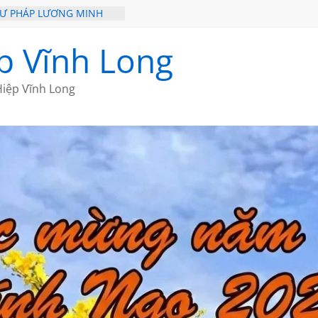
HƯ PHÁP LƯƠNG MINH
ỒI XƯA
p Vĩnh Long
ĐI QUA NHỮNG TRANG
 CỦA CHÂU LỆ DUNG
iệp Vĩnh Long
GẮM NÚI