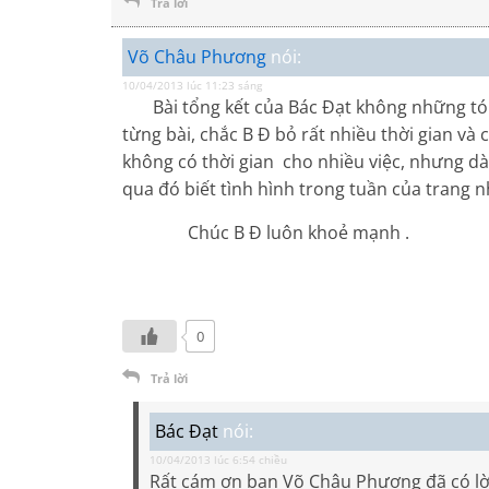
Trả lời
Võ Châu Phương
nói:
10/04/2013 lúc 11:23 sáng
Bài tổng kết của Bác Đạt không những tóm 
từng bài, chắc B Đ bỏ rất nhiều thời gian và
không có thời gian cho nhiều việc, nhưng dàn
qua đó biết tình hình trong tuần của trang n
Chúc B Đ luôn khoẻ mạnh .
0
Trả lời
Bác Đạt
nói:
10/04/2013 lúc 6:54 chiều
Rất cám ơn bạn Võ Châu Phương đã có lời 