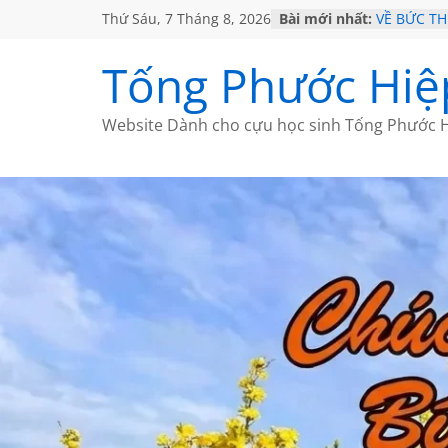
Thứ Sáu, 7 Tháng 8, 2026
Bài mới nhất:
VỀ BỨC T
GẶP Ở MỸ
HỌC SỬ H
Tống Phước Hiệ
MỘT ĐỜI 
SÁCH
BẤT CHỢT
Website Dành cho cựu học sinh Tống Phước H
CÀ PHÊ N