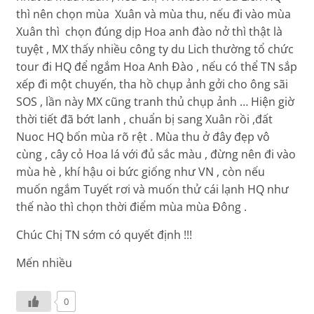
thì nên chọn mùa Xuân và mùa thu, nếu đi vào mùa
Xuân thì chọn đúng dịp Hoa anh đào nở thì thật là
tuyệt , MX thấy nhiều công ty du Lich thường tổ chức
tour đi HQ để ngắm Hoa Anh Đào , nếu có thể TN sắp
xếp đi một chuyến, tha hồ chụp ảnh gởi cho ông sãi
SOS , lần này MX cũng tranh thủ chụp ảnh … Hiện giờ
thời tiết đã bớt lanh , chuẩn bị sang Xuân rồi ,đất
Nuoc HQ bốn mùa rõ rệt . Mùa thu ở đây đẹp vô
cùng , cây cỏ Hoa lá với đủ sắc màu , đừng nên đi vào
mùa hè , khí hậu oi bức giống như VN , còn nếu
muốn ngắm Tuyết rơi và muốn thử cái lạnh HQ như
thế nào thì chọn thời điểm mùa mùa Đông .
Chúc Chị TN sớm có quyết định !!!
Mến nhiều
0