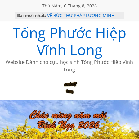
Thứ Năm, 6 Tháng 8, 2026
Bài mới nhất:
VỀ BỨC THƯ PHÁP LƯƠNG MINH
GẶP Ở MỸ
Tống Phước Hiệp
HỌC SỬ HỒI XƯA
MỘT ĐỜI ĐI QUA NHỮNG TRANG
SÁCH
Vĩnh Long
BẤT CHỢT CỦA CHÂU LỆ DUNG
CÀ PHÊ NGẮM NÚI
Website Dành cho cựu học sinh Tống Phước Hiệp Vĩnh
Long