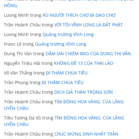
HỒNG.
Luong Minh
trong
RỦ NGƯỜI THÍCH CHỢ ĐI DẠO CHỢ
Trần Hoành Châu
trong
VỚI TÔI-VĨNH LONG LÀ ĐẤT PHẬT
Luong Minh
trong
Quảng trường Vĩnh Long
Franc Lê
trong
Quảng trường Vĩnh Long
Dung Thị Vân
trong
DẶM DÀI CHIÊM BAO CỦA DUNG THỊ VÂN
Nguyễn Triệu Hải
trong
KHÔNG ĐỀ 13 CỦA THÁI LÃO
Võ Văn Thắng
trong
ĐI THĂM CHÙA TIÊU
Trần Phụng
trong
ĐI THĂM CHÙA TIÊU
Trần Hoành Châu
trong
DICH GIẢ THÂN TRỌNG SƠN
Trần Hoành Châu
trong
TÍM ĐỘNG HOA VÀNG. CỦA LÃNG
UYỂN CHÂU
Tiêu Tương Dạ Vũ
trong
TÍM ĐỘNG HOA VÀNG. CỦA LÃNG
UYỂN CHÂU
Trần Hoành Châu
trong
CHÚC MỪNG SINH NHẬT TRẦN