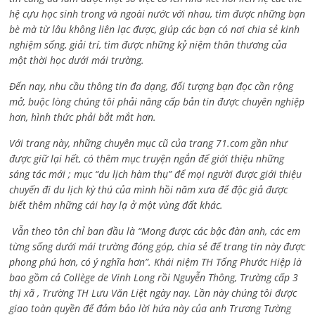
hệ cựu học sinh trong và ngoài nước với nhau, tìm được những bạn
bè mà từ lâu không liên lạc được, giúp các bạn có nơi chia sẻ kinh
nghiệm sống, giải trí, tìm được những kỷ niệm thân thương của
một thời học dưới mái trường.
Đến nay, nhu cầu thông tin đa dạng, đối tượng bạn đọc cần rộng
mở, buộc lòng chúng tôi phải nâng cấp bản tin được chuyên nghiệp
hơn, hình thức phải bắt mắt hơn.
Với trang này, những chuyên mục cũ của trang 71.com gần như
được giữ lại hết, có thêm mục truyện ngắn để giới thiệu những
sáng tác mới ; mục “du lịch hàm thụ” để mọi người được giới thiệu
chuyến đi du lịch kỳ thú của mình hồi năm xưa để độc giả được
biết thêm những cái hay lạ ở một vùng đất khác.
Vẫn theo tôn chỉ ban đầu là “Mong được các bậc đàn anh, các em
từng sống dưới mái trường đóng góp, chia sẻ để trang tin này được
phong phú hơn, có ý nghĩa hơn”. Khái niệm TH Tống Phước Hiệp là
bao gồm cả
Collège de Vinh Long rồi Nguyễn Thông,
Trường cấp 3
thị xã , Trường TH Lưu Văn Liệt ngày nay. Lần này chúng tôi được
giao toàn quyền để đảm bảo lời hứa này của anh Trương Tường