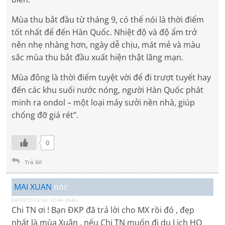
Mùa thu bắt đầu từ tháng 9, có thể nói là thời điểm
tốt nhất để đến Hàn Quốc. Nhiệt độ và độ ẩm trở
nên nhẹ nhàng hơn, ngày dễ chịu, mát mẻ và màu
sắc mùa thu bắt đầu xuất hiện thật lãng mạn.
Mùa đông là thời điểm tuyệt vời để đi trượt tuyết hay
đến các khu suối nước nóng, người Hàn Quốc phát
minh ra ondol – một loại máy sưởi nền nhà, giúp
chống đỡ giá rét”.
0
Trả lời
MAI XUAN
nói:
04/03/2013 lúc 12:44 chiều
Chi TN ơi ! Bạn ĐKP đã trả lời cho MX rồi đó , đẹp
nhất là mùa Xuân , nếu Chị TN muốn đi du Lich HQ