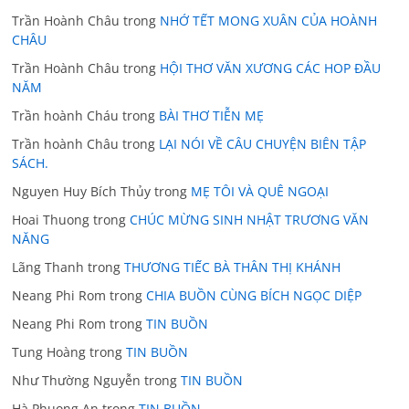
Trần Hoành Châu
trong
NHỚ TẾT MONG XUÂN CỦA HOÀNH
CHÂU
Trần Hoành Châu
trong
HỘI THƠ VĂN XƯƠNG CÁC HOP ĐẦU
NĂM
Trần hoành Cháu
trong
BÀI THƠ TIỄN MẸ
Trần hoành Châu
trong
LẠI NÓI VỀ CÂU CHUYỆN BIÊN TẬP
SÁCH.
Nguyen Huy Bích Thủy
trong
MẸ TÔI VÀ QUÊ NGOẠI
Hoai Thuong
trong
CHÚC MỪNG SINH NHẬT TRƯƠNG VĂN
NĂNG
Lãng Thanh
trong
THƯƠNG TIẾC BÀ THÂN THỊ KHÁNH
Neang Phi Rom
trong
CHIA BUỒN CÙNG BÍCH NGỌC DIỆP
Neang Phi Rom
trong
TIN BUỒN
Tung Hoàng
trong
TIN BUỒN
Như Thường Nguyễn
trong
TIN BUỒN
Hà Phuong An
trong
TIN BUỒN