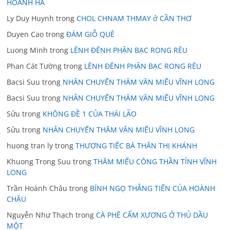
HOÀNH HÀ
Ly Duy Huynh
trong
CHOL CHNAM THMAY ở CẦN THƠ
Duyen Cao
trong
ĐÁM GIỖ QUÊ
Luong Minh
trong
LÊNH ĐÊNH PHẬN BẠC RONG RÊU
Phan Cát Tường
trong
LÊNH ĐÊNH PHẬN BẠC RONG RÊU
Bacsi Suu
trong
NHÂN CHUYẾN THĂM VĂN MIẾU VĨNH LONG
Bacsi Suu
trong
NHÂN CHUYẾN THĂM VĂN MIẾU VĨNH LONG
Sửu
trong
KHÔNG ĐỀ 1 CỦA THÁI LÃO
Sửu
trong
NHÂN CHUYẾN THĂM VĂN MIẾU VĨNH LONG
huong tran ly
trong
THƯƠNG TIẾC BÀ THÂN THỊ KHÁNH
Khuong Trong Suu
trong
THĂM MIẾU CÔNG THẦN TỈNH VĨNH
LONG
Trần Hoành Châu
trong
BÍNH NGỌ THẲNG TIẾN CỦA HOÀNH
CHÂU
Nguyễn Như Thạch
trong
CÀ PHÊ CẨM XƯƠNG Ở THỦ DẦU
MỘT