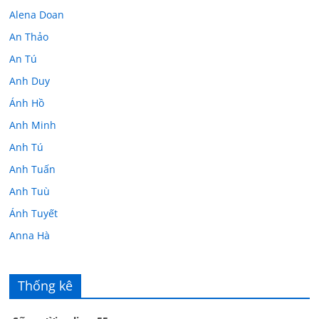
Alena Doan
An Thảo
An Tú
Anh Duy
Ánh Hồ
Anh Minh
Anh Tú
Anh Tuấn
Anh Tuù
Ánh Tuyết
Anna Hà
Anth Đoàn
Âu Tú Vân
Thống kê
Bác sĩ Hoa