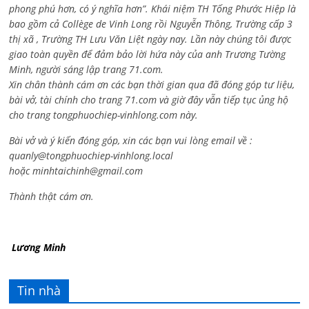
phong phú hơn, có ý nghĩa hơn”. Khái niệm TH Tống Phước Hiệp là
bao gồm cả
Collège de Vinh Long rồi Nguyễn Thông,
Trường cấp 3
thị xã , Trường TH Lưu Văn Liệt ngày nay. Lần này chúng tôi được
giao toàn quyền để đảm bảo lời hứa này của anh Trương Tường
Minh, người sáng lập trang 71.com.
Xin chân thành cám ơn các bạn thời gian qua đã đóng góp tư liệu,
bài vở, tài chính cho trang 71.com và giờ đây vẫn tiếp tục ủng hộ
cho trang tongphuochiep-vinhlong.com này.
Bài vở và ý kiến đóng góp, xin các bạn vui lòng email về :
quanly@tongphuochiep-vinhlong.local
hoặc
minhtaichinh@gmail.com
Thành thật cám ơn.
Lương Minh
Tin nhà