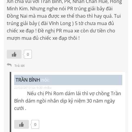
Xin chia vui với Trần Bình, PR, Nhan Chấn Huê, Hồng
Minh Kim. Nhưng nghe nói PR trúng giải bảy đài
Đồng Nai mà mua được xe thể thao thì hay quá. Tui
trúng giải bảy ( đài Vĩnh Long ) 5 tờ chưa mua đủ
chiếc xe đạp ! Đề nghị PR mua xe còn dư tiền cho
mượn mua đủ chiếc xe đạp thôi !
0
Trả lời
TRẦN BÌNH
nói:
22/02/2013 lúc 9:30 chiều
Nếu chị Phi Rom dám lái thì vợ chồng Trần
Bình dám ngồi nhân dịp kỷ niệm 30 năm ngày
cưới .
0