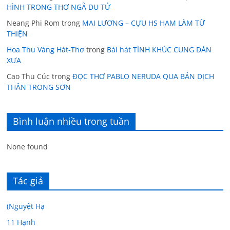
HÌNH TRONG THƠ NGÃ DU TỬ
Neang Phi Rom
trong
MAI LƯƠNG – CỰU HS HAM LÀM TỪ
THIỆN
Hoa Thu Vàng Hát-Thơ
trong
Bài hát TÌNH KHÚC CUNG ĐÀN
XƯA
Cao Thu Cúc
trong
ĐỌC THƠ PABLO NERUDA QUA BẢN DỊCH
THÂN TRONG SƠN
Bình luận nhiều trong tuần
None found
Tác giả
(Nguyệt Hạ
11 Hạnh