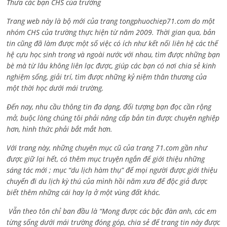
Thưa các bạn CHS của trường
Trang web này là bộ mới của trang tongphuochiep71.com do một
nhóm CHS của trường thực hiện từ năm 2009. Thời gian qua, bản
tin cũng đã làm được một số việc có ích như kết nối liên hệ các thế
hệ cựu học sinh trong và ngoài nước với nhau, tìm được những bạn
bè mà từ lâu không liên lạc được, giúp các bạn có nơi chia sẻ kinh
nghiệm sống, giải trí, tìm được những kỷ niệm thân thương của
một thời học dưới mái trường.
Đến nay, nhu cầu thông tin đa dạng, đối tượng bạn đọc cần rộng
mở, buộc lòng chúng tôi phải nâng cấp bản tin được chuyên nghiệp
hơn, hình thức phải bắt mắt hơn.
Với trang này, những chuyên mục cũ của trang 71.com gần như
được giữ lại hết, có thêm mục truyện ngắn để giới thiệu những
sáng tác mới ; mục “du lịch hàm thụ” để mọi người được giới thiệu
chuyến đi du lịch kỳ thú của mình hồi năm xưa để độc giả được
biết thêm những cái hay lạ ở một vùng đất khác.
Vẫn theo tôn chỉ ban đầu là “Mong được các bậc đàn anh, các em
từng sống dưới mái trường đóng góp, chia sẻ để trang tin này được