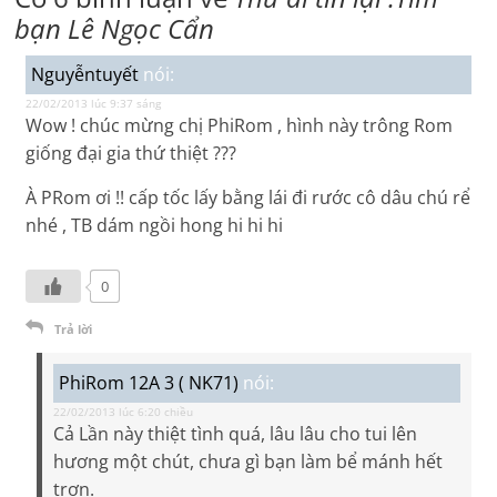
bạn Lê Ngọc Cẩn
Nguyễntuyết
nói:
22/02/2013 lúc 9:37 sáng
Wow ! chúc mừng chị PhiRom , hình này trông Rom
giống đại gia thứ thiệt ???
À PRom ơi !! cấp tốc lấy bằng lái đi rước cô dâu chú rể
nhé , TB dám ngồi hong hi hi hi
0
Trả lời
PhiRom 12A 3 ( NK71)
nói:
22/02/2013 lúc 6:20 chiều
Cả Lần này thiệt tình quá, lâu lâu cho tui lên
hương một chút, chưa gì bạn làm bể mánh hết
trơn.