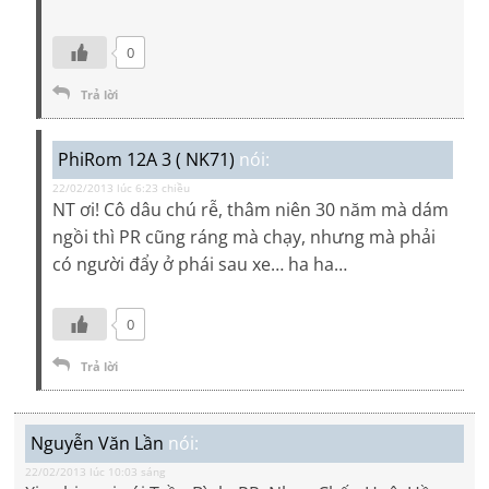
0
Trả lời
PhiRom 12A 3 ( NK71)
nói:
22/02/2013 lúc 6:23 chiều
NT ơi! Cô dâu chú rễ, thâm niên 30 năm mà dám
ngồi thì PR cũng ráng mà chạy, nhưng mà phải
có người đẩy ở phái sau xe… ha ha…
0
Trả lời
Nguyễn Văn Lần
nói:
22/02/2013 lúc 10:03 sáng