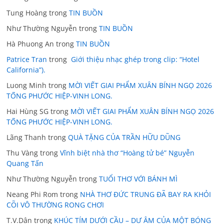
Tung Hoàng
trong
TIN BUỒN
Như Thường Nguyễn
trong
TIN BUỒN
Hà Phuong An
trong
TIN BUỒN
Patrice Tran
trong
Giới thiệu nhạc ghép trong clip: “Hotel
California”).
Luong Minh
trong
MỜI VIẾT GIAI PHẨM XUÂN BÍNH NGỌ 2026
TỐNG PHƯỚC HIỆP-VINH LONG.
Hai Hùng SG
trong
MỜI VIẾT GIAI PHẨM XUÂN BÍNH NGỌ 2026
TỐNG PHƯỚC HIỆP-VINH LONG.
Lãng Thanh
trong
QUÀ TẶNG CỦA TRẦN HỮU DŨNG
Thu Vàng
trong
Vĩnh biệt nhà thơ “Hoàng tử bé” Nguyễn
Quang Tấn
Như Thường Nguyễn
trong
TUỔI THƠ VỚI BÁNH MÌ
Neang Phi Rom
trong
NHÀ THƠ ĐỨC TRUNG ĐÃ BAY RA KHỎI
CÕI VÔ THƯỜNG RONG CHƠI
T.V.Dân
trong
KHÚC TÍM DƯỚI CẦU – DƯ ÂM CỦA MỘT BÓNG