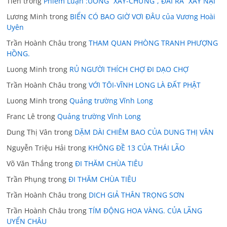
Tiến
trong
Phiếm Luận :UỐNG “XÂY-CHỪNG”, ĐÁI RA “XÂY NẠI”
Lương Minh
trong
BIỂN CÓ BAO GIỜ VƠI ĐÂU của Vương Hoài
Uyên
Trần Hoành Châu
trong
THAM QUAN PHÒNG TRANH PHƯỢNG
HỒNG.
Luong Minh
trong
RỦ NGƯỜI THÍCH CHỢ ĐI DẠO CHỢ
Trần Hoành Châu
trong
VỚI TÔI-VĨNH LONG LÀ ĐẤT PHẬT
Luong Minh
trong
Quảng trường Vĩnh Long
Franc Lê
trong
Quảng trường Vĩnh Long
Dung Thị Vân
trong
DẶM DÀI CHIÊM BAO CỦA DUNG THỊ VÂN
Nguyễn Triệu Hải
trong
KHÔNG ĐỀ 13 CỦA THÁI LÃO
Võ Văn Thắng
trong
ĐI THĂM CHÙA TIÊU
Trần Phụng
trong
ĐI THĂM CHÙA TIÊU
Trần Hoành Châu
trong
DICH GIẢ THÂN TRỌNG SƠN
Trần Hoành Châu
trong
TÍM ĐỘNG HOA VÀNG. CỦA LÃNG
UYỂN CHÂU