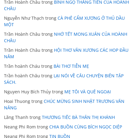
Trần Hoành Châu
trong
BÍNH NGỌ THẲNG TIẾN CỦA HOÀNH
CHÂU
Nguyễn Như Thạch
trong
CÀ PHÊ CẨM XƯƠNG Ở THỦ DẦU
MỘT
Trần Hoành Châu
trong
NHỚ TẾT MONG XUÂN CỦA HOÀNH
CHÂU
Trần Hoành Châu
trong
HỘI THƠ VĂN XƯƠNG CÁC HOP ĐẦU
NĂM
Trần hoành Cháu
trong
BÀI THƠ TIỄN MẸ
Trần hoành Châu
trong
LẠI NÓI VỀ CÂU CHUYỆN BIÊN TẬP
SÁCH.
Nguyen Huy Bích Thủy
trong
MẸ TÔI VÀ QUÊ NGOẠI
Hoai Thuong
trong
CHÚC MỪNG SINH NHẬT TRƯƠNG VĂN
NĂNG
Lãng Thanh
trong
THƯƠNG TIẾC BÀ THÂN THỊ KHÁNH
Neang Phi Rom
trong
CHIA BUỒN CÙNG BÍCH NGỌC DIỆP
Neang Phi Rom
trong
TIN BUỒN