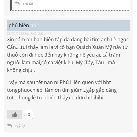
Trả lời
phủ hiền
nói:
23/02/2013 lúc 5:42 chiều
Xin cám ơn ban biên tập đã đăng bài tìm anh Lê ngọc
Cẩn….tui thấy làm lạ vì cô bạn Quách Xuân Mỹ nầy từ
thuở còn đi học đến nay không hề yêu ai, cả trăm
người làm mai,có cả việt kiều, Mỹ, Tây, Tàu mà
không chịu,,
vậy mà sau tết năn nỉ Phủ Hiền quen với bbt
tongphuochiep làm ơn tìm giùm…gắp gắp càng
tốt….hổng lẻ tự nhiên thấy cô đơn hihihihi
0
Trả lời