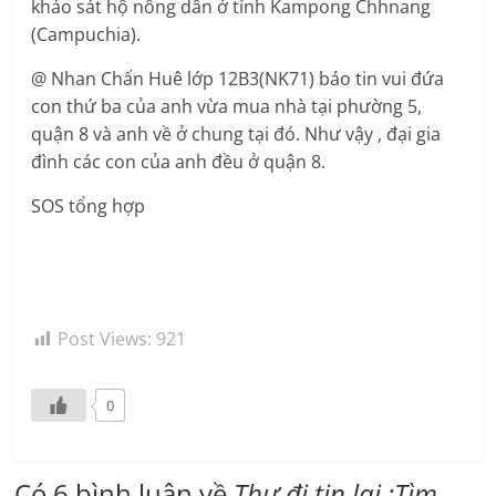
khảo sát hộ nông dân ở tỉnh Kampong Chhnang
(Campuchia).
@ Nhan Chấn Huê lớp 12B3(NK71) báo tin vui đứa
con thứ ba của anh vừa mua nhà tại phường 5,
quận 8 và anh về ở chung tại đó. Như vậy , đại gia
đình các con của anh đều ở quận 8.
SOS tổng hợp
Post Views:
921
0
Có 6 bình luận về
Thư đi tin lại :Tìm