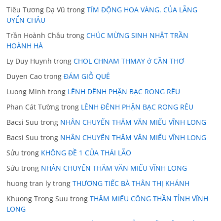
Tiêu Tương Dạ Vũ
trong
TÍM ĐỘNG HOA VÀNG. CỦA LÃNG
UYỂN CHÂU
Trần Hoành Châu
trong
CHÚC MỪNG SINH NHẬT TRẦN
HOÀNH HÀ
Ly Duy Huynh
trong
CHOL CHNAM THMAY ở CẦN THƠ
Duyen Cao
trong
ĐÁM GIỖ QUÊ
Luong Minh
trong
LÊNH ĐÊNH PHẬN BẠC RONG RÊU
Phan Cát Tường
trong
LÊNH ĐÊNH PHẬN BẠC RONG RÊU
Bacsi Suu
trong
NHÂN CHUYẾN THĂM VĂN MIẾU VĨNH LONG
Bacsi Suu
trong
NHÂN CHUYẾN THĂM VĂN MIẾU VĨNH LONG
Sửu
trong
KHÔNG ĐỀ 1 CỦA THÁI LÃO
Sửu
trong
NHÂN CHUYẾN THĂM VĂN MIẾU VĨNH LONG
huong tran ly
trong
THƯƠNG TIẾC BÀ THÂN THỊ KHÁNH
Khuong Trong Suu
trong
THĂM MIẾU CÔNG THẦN TỈNH VĨNH
LONG