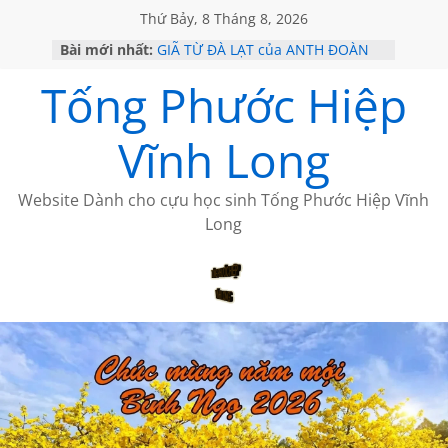
Thứ Bảy, 8 Tháng 8, 2026
Bài mới nhất:
GIÃ TỪ ĐÀ LẠT của ANTH ĐOÀN
SÀI GÒN – HÒN NGỌC VIỄN ĐÔNG
Tống Phước Hiệp
KHÔNG ĐỀ 20 CỦA THÁI LÃO
KHÔNG ĐỀ 19 CỦA THÁI LÃO
CHÙM THƠ CỦA BÍCH HÀ
Vĩnh Long
Website Dành cho cựu học sinh Tống Phước Hiệp Vĩnh
Long