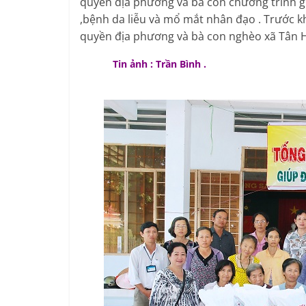
quyền địa phương và bà con chương trình g
,bệnh da liễu và mổ mắt nhân đạo . Trước k
quyền địa phương và bà con nghèo xã Tân 
Tin ảnh : Trần Bình .