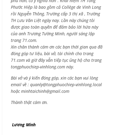
phú hơn, có ý nghĩa hơn”. Khái niệm TH Tống
Phước Hiệp là bao gồm cả
Collège de Vinh Long
rồi Nguyễn Thông,
Trường cấp 3 thị xã , Trường
TH Lưu Văn Liệt ngày nay. Lần này chúng tôi
được giao toàn quyền để đảm bảo lời hứa này
của anh Trương Tường Minh, người sáng lập
trang 71.com.
Xin chân thành cám ơn các bạn thời gian qua đã
đóng góp tư liệu, bài vở, tài chính cho trang
71.com và giờ đây vẫn tiếp tục ủng hộ cho trang
tongphuochiep-vinhlong.com này.
Bài vở và ý kiến đóng góp, xin các bạn vui lòng
email về :
quanly@tongphuochiep-vinhlong.local
hoặc
minhtaichinh@gmail.com
Thành thật cám ơn.
Lương Minh