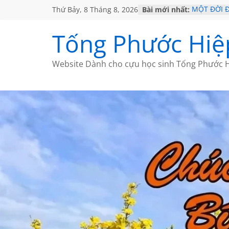
Thứ Bảy, 8 Tháng 8, 2026
Bài mới nhất:
MỘT ĐỜI 
SÁCH
KHÔNG ĐỀ 
Tống Phước Hiệ
CHÙM THƠ
GIÃ TỪ ĐÀ
HỌC SỬ H
Website Dành cho cựu học sinh Tống Phước H