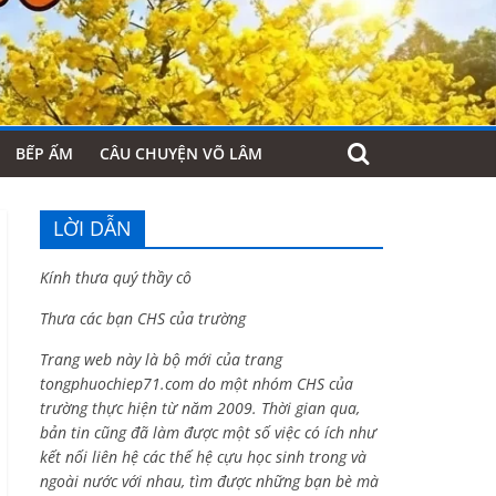
BẾP ẤM
CÂU CHUYỆN VÕ LÂM
LỜI DẪN
Kính thưa quý thầy cô
Thưa các bạn CHS của trường
Trang web này là bộ mới của trang
tongphuochiep71.com do một nhóm CHS của
trường thực hiện từ năm 2009. Thời gian qua,
bản tin cũng đã làm được một số việc có ích như
kết nối liên hệ các thế hệ cựu học sinh trong và
ngoài nước với nhau, tìm được những bạn bè mà