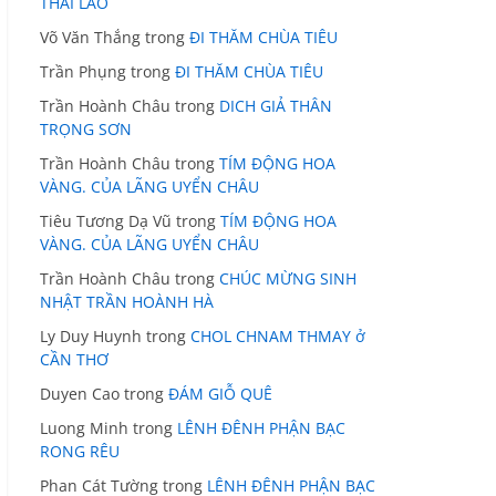
THÁI LÃO
Võ Văn Thắng
trong
ĐI THĂM CHÙA TIÊU
Trần Phụng
trong
ĐI THĂM CHÙA TIÊU
Trần Hoành Châu
trong
DICH GIẢ THÂN
TRỌNG SƠN
Trần Hoành Châu
trong
TÍM ĐỘNG HOA
VÀNG. CỦA LÃNG UYỂN CHÂU
Tiêu Tương Dạ Vũ
trong
TÍM ĐỘNG HOA
VÀNG. CỦA LÃNG UYỂN CHÂU
Trần Hoành Châu
trong
CHÚC MỪNG SINH
NHẬT TRẦN HOÀNH HÀ
Ly Duy Huynh
trong
CHOL CHNAM THMAY ở
CẦN THƠ
Duyen Cao
trong
ĐÁM GIỖ QUÊ
Luong Minh
trong
LÊNH ĐÊNH PHẬN BẠC
RONG RÊU
Phan Cát Tường
trong
LÊNH ĐÊNH PHẬN BẠC