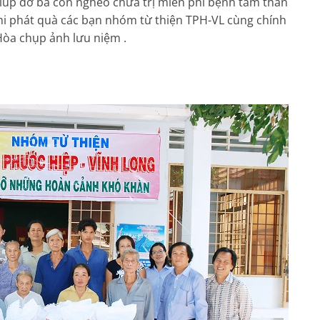
iúp đỡ bà con nghèo chửa trị miễn phí bệnh tâm thần
hi phát quà các bạn nhóm từ thiện TPH-VL cùng chính
Hòa chụp ảnh lưu niệm .