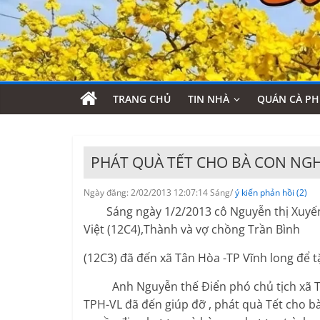
TRANG CHỦ
TIN NHÀ
QUÁN CÀ PH
PHÁT QUÀ TẾT CHO BÀ CON NGH
Ngày đăng: 2/02/2013 12:07:14 Sáng/
ý kiến phản hồi (2)
Sáng ngày 1/2/2013 cô Nguyễn thị Xuyến 
Việt (12C4),Thành và vợ chồng Trần Bình
(12C3) đã đến xã Tân Hòa -TP Vĩnh long để 
Anh Nguyễn thế Điển phó chủ tịch xã Tâ
TPH-VL đã đến giúp đỡ , phát quà Tết cho bà