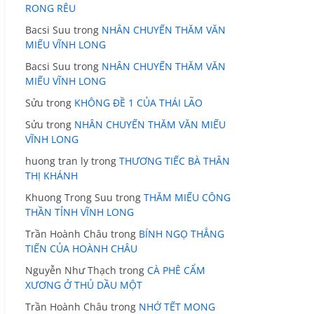
RONG RÊU
Bacsi Suu
trong
NHÂN CHUYẾN THĂM VĂN
MIẾU VĨNH LONG
Bacsi Suu
trong
NHÂN CHUYẾN THĂM VĂN
MIẾU VĨNH LONG
Sửu
trong
KHÔNG ĐỀ 1 CỦA THÁI LÃO
Sửu
trong
NHÂN CHUYẾN THĂM VĂN MIẾU
VĨNH LONG
huong tran ly
trong
THƯƠNG TIẾC BÀ THÂN
THỊ KHÁNH
Khuong Trong Suu
trong
THĂM MIẾU CÔNG
THẦN TỈNH VĨNH LONG
Trần Hoành Châu
trong
BÍNH NGỌ THẲNG
TIẾN CỦA HOÀNH CHÂU
Nguyễn Như Thạch
trong
CÀ PHÊ CẨM
XƯƠNG Ở THỦ DẦU MỘT
Trần Hoành Châu
trong
NHỚ TẾT MONG