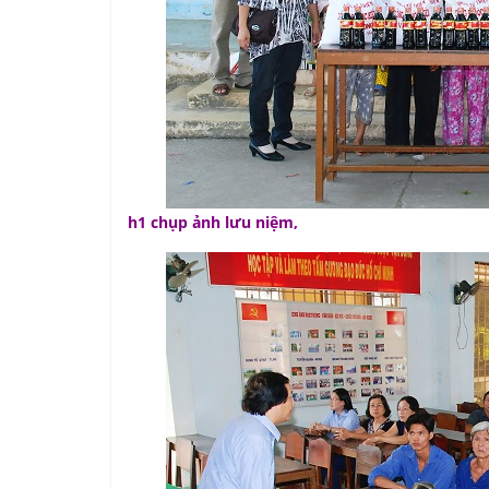
h1 chụp ảnh lưu niệm,