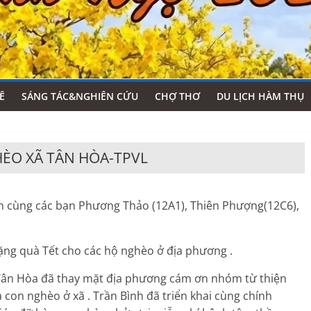
Ê
SÁNG TÁC&NGHIÊN CỨU
CHỢ THƠ
DU LỊCH HÀM THỤ
ÈO XÃ TÂN HÒA-TPVL
cùng các bạn Phương Thảo (12A1), Thiên Phượng(12C6),
tặng quà Tết cho các hộ nghèo ở địa phương .
n Hòa đã thay mặt địa phương cám ơn nhóm từ thiện
 con nghèo ở xã . Trần Bình đã triển khai cùng chính