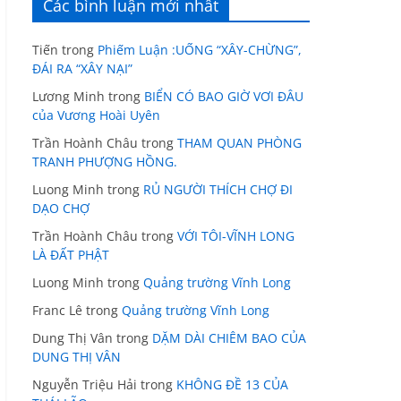
Các bình luận mới nhất
Tiến
trong
Phiếm Luận :UỐNG “XÂY-CHỪNG”,
ĐÁI RA “XÂY NẠI”
Lương Minh
trong
BIỂN CÓ BAO GIỜ VƠI ĐÂU
của Vương Hoài Uyên
Trần Hoành Châu
trong
THAM QUAN PHÒNG
TRANH PHƯỢNG HỒNG.
Luong Minh
trong
RỦ NGƯỜI THÍCH CHỢ ĐI
DẠO CHỢ
Trần Hoành Châu
trong
VỚI TÔI-VĨNH LONG
LÀ ĐẤT PHẬT
Luong Minh
trong
Quảng trường Vĩnh Long
Franc Lê
trong
Quảng trường Vĩnh Long
Dung Thị Vân
trong
DẶM DÀI CHIÊM BAO CỦA
DUNG THỊ VÂN
Nguyễn Triệu Hải
trong
KHÔNG ĐỀ 13 CỦA