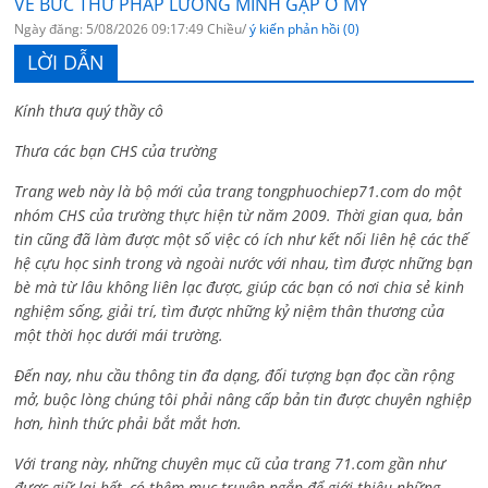
VỀ BỨC THƯ PHÁP LƯƠNG MINH GẶP Ở MỸ
Ngày đăng: 5/08/2026 09:17:49 Chiều/
ý kiến phản hồi (0)
LỜI DẪN
Kính thưa quý thầy cô
Thưa các bạn CHS của trường
Trang web này là bộ mới của trang tongphuochiep71.com do một
nhóm CHS của trường thực hiện từ năm 2009. Thời gian qua, bản
tin cũng đã làm được một số việc có ích như kết nối liên hệ các thế
hệ cựu học sinh trong và ngoài nước với nhau, tìm được những bạn
bè mà từ lâu không liên lạc được, giúp các bạn có nơi chia sẻ kinh
nghiệm sống, giải trí, tìm được những kỷ niệm thân thương của
một thời học dưới mái trường.
Đến nay, nhu cầu thông tin đa dạng, đối tượng bạn đọc cần rộng
mở, buộc lòng chúng tôi phải nâng cấp bản tin được chuyên nghiệp
hơn, hình thức phải bắt mắt hơn.
Với trang này, những chuyên mục cũ của trang 71.com gần như
được giữ lại hết, có thêm mục truyện ngắn để giới thiệu những