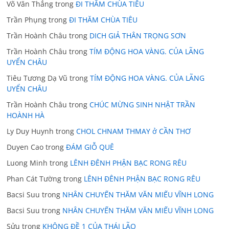
Võ Văn Thắng
trong
ĐI THĂM CHÙA TIÊU
Trần Phụng
trong
ĐI THĂM CHÙA TIÊU
Trần Hoành Châu
trong
DICH GIẢ THÂN TRỌNG SƠN
Trần Hoành Châu
trong
TÍM ĐỘNG HOA VÀNG. CỦA LÃNG
UYỂN CHÂU
Tiêu Tương Dạ Vũ
trong
TÍM ĐỘNG HOA VÀNG. CỦA LÃNG
UYỂN CHÂU
Trần Hoành Châu
trong
CHÚC MỪNG SINH NHẬT TRẦN
HOÀNH HÀ
Ly Duy Huynh
trong
CHOL CHNAM THMAY ở CẦN THƠ
Duyen Cao
trong
ĐÁM GIỖ QUÊ
Luong Minh
trong
LÊNH ĐÊNH PHẬN BẠC RONG RÊU
Phan Cát Tường
trong
LÊNH ĐÊNH PHẬN BẠC RONG RÊU
Bacsi Suu
trong
NHÂN CHUYẾN THĂM VĂN MIẾU VĨNH LONG
Bacsi Suu
trong
NHÂN CHUYẾN THĂM VĂN MIẾU VĨNH LONG
Sửu
trong
KHÔNG ĐỀ 1 CỦA THÁI LÃO