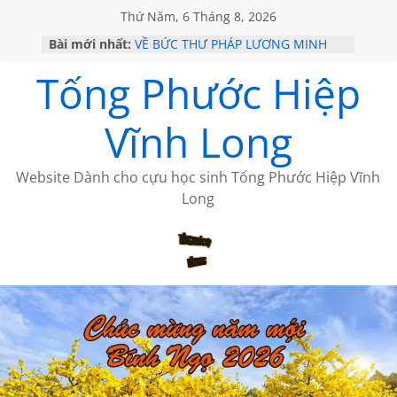
Thứ Năm, 6 Tháng 8, 2026
Bài mới nhất:
VỀ BỨC THƯ PHÁP LƯƠNG MINH
GẶP Ở MỸ
Tống Phước Hiệp
HỌC SỬ HỒI XƯA
MỘT ĐỜI ĐI QUA NHỮNG TRANG
SÁCH
Vĩnh Long
BẤT CHỢT CỦA CHÂU LỆ DUNG
CÀ PHÊ NGẮM NÚI
Website Dành cho cựu học sinh Tống Phước Hiệp Vĩnh
Long