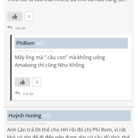
0
Trả lời
PhiRom
nói:
10/02/2013 lúc 4:46 chiều
Mấy ông mà ” cầu con” mà không uống
Amakong thì cũng Như Không.
0
Trả lời
Huỳnh Hương
nói:
10/02/2013 lúc 5:04 chiều
Anh Lần trả lời thế cho HH rồi đó chị Phi Rom, vì rât
khó có dịp để đi đến nên được dịp cứ cầu đủ thứ, thế