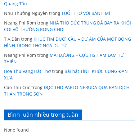
Quang Tấn
Như Thường Nguyễn
trong
TUỔI THƠ VỚI BÁNH MÌ
Neang Phi Rom
trong
NHÀ THƠ ĐỨC TRUNG ĐÃ BAY RA KHỎI
CÕI VÔ THƯỜNG RONG CHƠI
T.V.Dân
trong
KHÚC TÍM DƯỚI CẦU – DƯ ÂM CỦA MỘT BÓNG
HÌNH TRONG THƠ NGÃ DU TỬ
Neang Phi Rom
trong
MAI LƯƠNG – CỰU HS HAM LÀM TỪ
THIỆN
Hoa Thu Vàng Hát-Thơ
trong
Bài hát TÌNH KHÚC CUNG ĐÀN
XƯA
Cao Thu Cúc
trong
ĐỌC THƠ PABLO NERUDA QUA BẢN DỊCH
THÂN TRONG SƠN
Bình luận nhiều trong tuần
None found