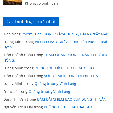
Không có bình luận
Các bình luận mới nhất
Tiến
trong
Phiếm Luận :UỐNG “XÂY-CHỪNG”, ĐÁI RA “XÂY NẠI”
Lương Minh
trong
BIỂN CÓ BAO GIỜ VƠI ĐÂU của Vương Hoài
Uyên
Trần Hoành Châu
trong
THAM QUAN PHÒNG TRANH PHƯỢNG
HỒNG.
Luong Minh
trong
RỦ NGƯỜI THÍCH CHỢ ĐI DẠO CHỢ
Trần Hoành Châu
trong
VỚI TÔI-VĨNH LONG LÀ ĐẤT PHẬT
Luong Minh
trong
Quảng trường Vĩnh Long
Franc Lê
trong
Quảng trường Vĩnh Long
Dung Thị Vân
trong
DẶM DÀI CHIÊM BAO CỦA DUNG THỊ VÂN
Nguyễn Triệu Hải
trong
KHÔNG ĐỀ 13 CỦA THÁI LÃO