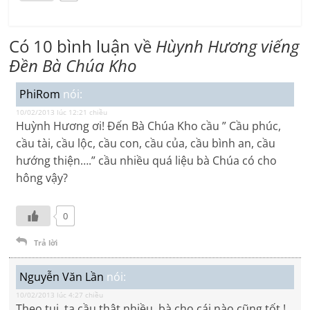
Có 10 bình luận về
Hùynh Hương viếng
Đền Bà Chúa Kho
PhiRom
nói:
10/02/2013 lúc 12:21 chiều
Huỳnh Hương ơi! Đến Bà Chúa Kho cầu ” Cầu phúc,
cầu tài, cầu lộc, cầu con, cầu của, cầu bình an, cầu
hướng thiện….” cầu nhiều quá liệu bà Chúa có cho
hông vậy?
0
Trả lời
Nguyễn Văn Lần
nói:
10/02/2013 lúc 4:27 chiều
Theo tui, ta cầu thật nhiều, bà cho cái nào cũng tốt !