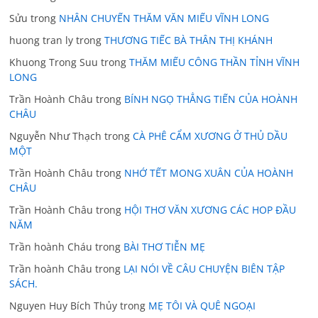
Sửu
trong
NHÂN CHUYẾN THĂM VĂN MIẾU VĨNH LONG
huong tran ly
trong
THƯƠNG TIẾC BÀ THÂN THỊ KHÁNH
Khuong Trong Suu
trong
THĂM MIẾU CÔNG THẦN TỈNH VĨNH
LONG
Trần Hoành Châu
trong
BÍNH NGỌ THẲNG TIẾN CỦA HOÀNH
CHÂU
Nguyễn Như Thạch
trong
CÀ PHÊ CẨM XƯƠNG Ở THỦ DẦU
MỘT
Trần Hoành Châu
trong
NHỚ TẾT MONG XUÂN CỦA HOÀNH
CHÂU
Trần Hoành Châu
trong
HỘI THƠ VĂN XƯƠNG CÁC HOP ĐẦU
NĂM
Trần hoành Cháu
trong
BÀI THƠ TIỄN MẸ
Trần hoành Châu
trong
LẠI NÓI VỀ CÂU CHUYỆN BIÊN TẬP
SÁCH.
Nguyen Huy Bích Thủy
trong
MẸ TÔI VÀ QUÊ NGOẠI