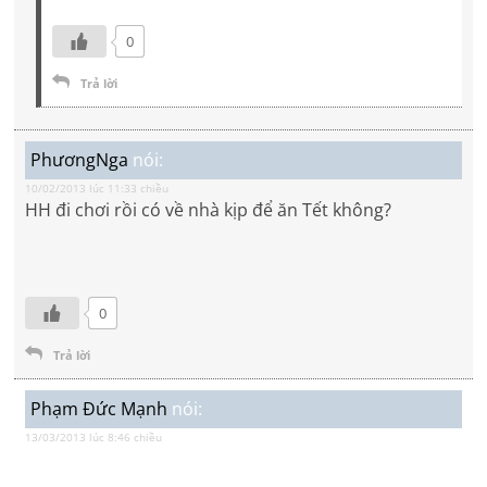
0
Trả lời
PhươngNga
nói:
10/02/2013 lúc 11:33 chiều
HH đi chơi rồi có về nhà kịp để ăn Tết không?
0
Trả lời
Phạm Đức Mạnh
nói:
13/03/2013 lúc 8:46 chiều