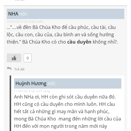
NHA
nói:
10/02/2013 lúc 8:58 chiều
…”….về đền Bà Chúa Kho để cầu phúc, cầu tài, cầu
lộc, cầu con, cầu của, cầu bình an và sống hướng
thiện.” Bà Chúa Kho có cho
cầu duyên
không nhỉ?.
0
Trả lời
Huỳnh Hương
nói:
11/02/2013 lúc 4:41 sáng
Anh NHa ơi, HH còn ghi sót cầu duyên nữa đó.
HH cũng có cầu duyên cho mình luôn. HH cầu
hết tất cả những gì may mắn và hạnh phúc,
mong Bà Chúa Kho mang đến những lời cầu của
HH đến với mọn người trong năm mới này