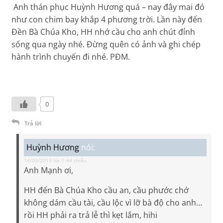
Anh thán phục Huỳnh Hương quá – nay đây mai đó
như con chim bay khắp 4 phương trời. Lần này đến
Đền Bà Chúa Kho, HH nhớ cầu cho anh chút đỉnh
sống qua ngày nhé. Đừng quên có ảnh và ghi chép
hành trình chuyến đi nhé. PĐM.
0
Trả lời
Huỳnh Hương
nói:
14/03/2013 lúc 1:44 chiều
Anh Mạnh ơi,
HH đến Bà Chúa Kho cầu an, cầu phước chớ
không dám cầu tài, cầu lộc vì lỡ bà độ cho anh…
rồi HH phải ra trả lễ thì kẹt lắm, hihi