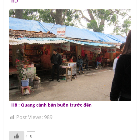
H.7
H8 : Quang cảnh bán buôn trước đền
Post Views:
989
0