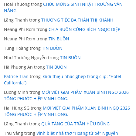
Hoai Thuong
trong
CHÚC MỪNG SINH NHẬT TRƯƠNG VĂN
NĂNG
Lãng Thanh
trong
THƯƠNG TIẾC BÀ THÂN THỊ KHÁNH
Neang Phi Rom
trong
CHIA BUỒN CÙNG BÍCH NGỌC DIỆP
Neang Phi Rom
trong
TIN BUỒN
Tung Hoàng
trong
TIN BUỒN
Như Thường Nguyễn
trong
TIN BUỒN
Hà Phuong An
trong
TIN BUỒN
Patrice Tran
trong
Giới thiệu nhạc ghép trong clip: “Hotel
California”).
Luong Minh
trong
MỜI VIẾT GIAI PHẨM XUÂN BÍNH NGỌ 2026
TỐNG PHƯỚC HIỆP-VINH LONG.
Hai Hùng SG
trong
MỜI VIẾT GIAI PHẨM XUÂN BÍNH NGỌ 2026
TỐNG PHƯỚC HIỆP-VINH LONG.
Lãng Thanh
trong
QUÀ TẶNG CỦA TRẦN HỮU DŨNG
Thu Vàng
trong
Vĩnh biệt nhà thơ “Hoàng tử bé” Nguyễn