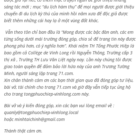
sáng tác mới ; mục “du lịch hàm thụ” để mọi người được giới thiệu
chuyến đi du lịch kỳ thú của mình hồi năm xưa để độc giả được
biết thêm những cái hay lạ ở một vùng đất khác.
Vẫn theo tôn chỉ ban đầu là “Mong được các bậc đàn anh, các em
từng sống dưới mái trường đóng góp, chia sẻ để trang tin này được
phong phú hơn, có ý nghĩa hơn”. Khái niệm TH Tống Phước Hiệp là
bao gồm cả
Collège de Vinh Long rồi Nguyễn Thông,
Trường cấp 3
thị xã , Trường TH Lưu Văn Liệt ngày nay. Lần này chúng tôi được
giao toàn quyền để đảm bảo lời hứa này của anh Trương Tường
Minh, người sáng lập trang 71.com.
Xin chân thành cám ơn các bạn thời gian qua đã đóng góp tư liệu,
bài vở, tài chính cho trang 71.com và giờ đây vẫn tiếp tục ủng hộ
cho trang tongphuochiep-vinhlong.com này.
Bài vở và ý kiến đóng góp, xin các bạn vui lòng email về :
quanly@tongphuochiep-vinhlong.local
hoặc
minhtaichinh@gmail.com
Thành thật cám ơn.