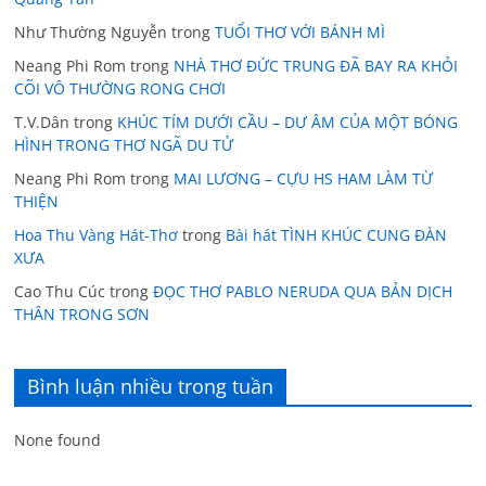
Như Thường Nguyễn
trong
TUỔI THƠ VỚI BÁNH MÌ
Neang Phi Rom
trong
NHÀ THƠ ĐỨC TRUNG ĐÃ BAY RA KHỎI
CÕI VÔ THƯỜNG RONG CHƠI
T.V.Dân
trong
KHÚC TÍM DƯỚI CẦU – DƯ ÂM CỦA MỘT BÓNG
HÌNH TRONG THƠ NGÃ DU TỬ
Neang Phi Rom
trong
MAI LƯƠNG – CỰU HS HAM LÀM TỪ
THIỆN
Hoa Thu Vàng Hát-Thơ
trong
Bài hát TÌNH KHÚC CUNG ĐÀN
XƯA
Cao Thu Cúc
trong
ĐỌC THƠ PABLO NERUDA QUA BẢN DỊCH
THÂN TRONG SƠN
Bình luận nhiều trong tuần
None found