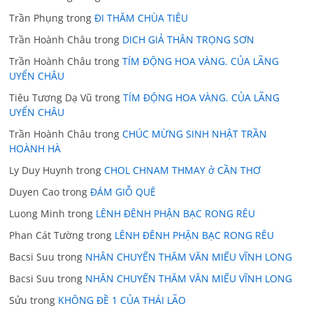
Trần Phụng
trong
ĐI THĂM CHÙA TIÊU
Trần Hoành Châu
trong
DICH GIẢ THÂN TRỌNG SƠN
Trần Hoành Châu
trong
TÍM ĐỘNG HOA VÀNG. CỦA LÃNG
UYỂN CHÂU
Tiêu Tương Dạ Vũ
trong
TÍM ĐỘNG HOA VÀNG. CỦA LÃNG
UYỂN CHÂU
Trần Hoành Châu
trong
CHÚC MỪNG SINH NHẬT TRẦN
HOÀNH HÀ
Ly Duy Huynh
trong
CHOL CHNAM THMAY ở CẦN THƠ
Duyen Cao
trong
ĐÁM GIỖ QUÊ
Luong Minh
trong
LÊNH ĐÊNH PHẬN BẠC RONG RÊU
Phan Cát Tường
trong
LÊNH ĐÊNH PHẬN BẠC RONG RÊU
Bacsi Suu
trong
NHÂN CHUYẾN THĂM VĂN MIẾU VĨNH LONG
Bacsi Suu
trong
NHÂN CHUYẾN THĂM VĂN MIẾU VĨNH LONG
Sửu
trong
KHÔNG ĐỀ 1 CỦA THÁI LÃO