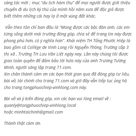
sáng tác mới ; mục “du lịch hàm thụ” để mọi người được giới thiệu
chuyến đi du lịch kỳ thú của mình hồi năm xưa để độc giả được
biết thêm những cái hay lạ ở một vùng đất khác.
Vẫn theo tôn chỉ ban đầu là “Mong được các bậc đàn anh, các em
từng sống dưới mái trường đóng góp, chia sẻ để trang tin này được
phong phú hơn, có ý nghĩa hơn”. Khái niệm TH Tống Phước Hiệp là
bao gồm cả
Collège de Vinh Long rồi Nguyễn Thông,
Trường cấp 3
thị xã , Trường TH Lưu Văn Liệt ngày nay. Lần này chúng tôi được
giao toàn quyền để đảm bảo lời hứa này của anh Trương Tường
Minh, người sáng lập trang 71.com.
Xin chân thành cám ơn các bạn thời gian qua đã đóng góp tư liệu,
bài vở, tài chính cho trang 71.com và giờ đây vẫn tiếp tục ủng hộ
cho trang tongphuochiep-vinhlong.com này.
Bài vở và ý kiến đóng góp, xin các bạn vui lòng email về :
quanly@tongphuochiep-vinhlong.local
hoặc
minhtaichinh@gmail.com
Thành thật cám ơn.