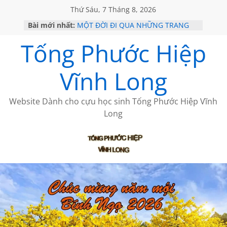
Thứ Sáu, 7 Tháng 8, 2026
Bài mới nhất:
MỘT ĐỜI ĐI QUA NHỮNG TRANG
SÁCH
Tống Phước Hiệp
KHÔNG ĐỀ 19 CỦA THÁI LÃO
CHÙM THƠ CỦA BÍCH HÀ
GIÃ TỪ ĐÀ LẠT của ANTH ĐOÀN
Vĩnh Long
HỌC SỬ HỒI XƯA
Website Dành cho cựu học sinh Tống Phước Hiệp Vĩnh
Long