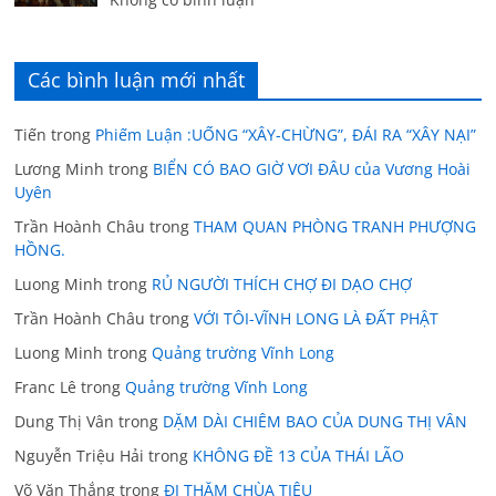
Các bình luận mới nhất
Tiến
trong
Phiếm Luận :UỐNG “XÂY-CHỪNG”, ĐÁI RA “XÂY NẠI”
Lương Minh
trong
BIỂN CÓ BAO GIỜ VƠI ĐÂU của Vương Hoài
Uyên
Trần Hoành Châu
trong
THAM QUAN PHÒNG TRANH PHƯỢNG
HỒNG.
Luong Minh
trong
RỦ NGƯỜI THÍCH CHỢ ĐI DẠO CHỢ
Trần Hoành Châu
trong
VỚI TÔI-VĨNH LONG LÀ ĐẤT PHẬT
Luong Minh
trong
Quảng trường Vĩnh Long
Franc Lê
trong
Quảng trường Vĩnh Long
Dung Thị Vân
trong
DẶM DÀI CHIÊM BAO CỦA DUNG THỊ VÂN
Nguyễn Triệu Hải
trong
KHÔNG ĐỀ 13 CỦA THÁI LÃO
Võ Văn Thắng
trong
ĐI THĂM CHÙA TIÊU