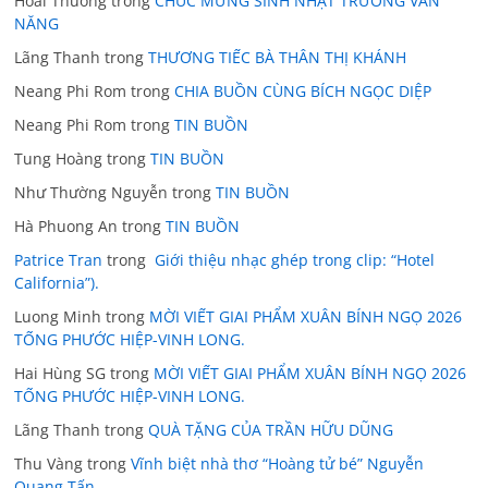
Hoai Thuong
trong
CHÚC MỪNG SINH NHẬT TRƯƠNG VĂN
NĂNG
Lãng Thanh
trong
THƯƠNG TIẾC BÀ THÂN THỊ KHÁNH
Neang Phi Rom
trong
CHIA BUỒN CÙNG BÍCH NGỌC DIỆP
Neang Phi Rom
trong
TIN BUỒN
Tung Hoàng
trong
TIN BUỒN
Như Thường Nguyễn
trong
TIN BUỒN
Hà Phuong An
trong
TIN BUỒN
Patrice Tran
trong
Giới thiệu nhạc ghép trong clip: “Hotel
California”).
Luong Minh
trong
MỜI VIẾT GIAI PHẨM XUÂN BÍNH NGỌ 2026
TỐNG PHƯỚC HIỆP-VINH LONG.
Hai Hùng SG
trong
MỜI VIẾT GIAI PHẨM XUÂN BÍNH NGỌ 2026
TỐNG PHƯỚC HIỆP-VINH LONG.
Lãng Thanh
trong
QUÀ TẶNG CỦA TRẦN HỮU DŨNG
Thu Vàng
trong
Vĩnh biệt nhà thơ “Hoàng tử bé” Nguyễn
Quang Tấn