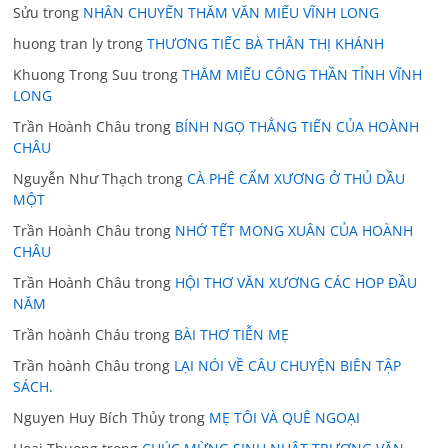
Sửu
trong
NHÂN CHUYẾN THĂM VĂN MIẾU VĨNH LONG
huong tran ly
trong
THƯƠNG TIẾC BÀ THÂN THỊ KHÁNH
Khuong Trong Suu
trong
THĂM MIẾU CÔNG THẦN TỈNH VĨNH
LONG
Trần Hoành Châu
trong
BÍNH NGỌ THẲNG TIẾN CỦA HOÀNH
CHÂU
Nguyễn Như Thạch
trong
CÀ PHÊ CẨM XƯƠNG Ở THỦ DẦU
MỘT
Trần Hoành Châu
trong
NHỚ TẾT MONG XUÂN CỦA HOÀNH
CHÂU
Trần Hoành Châu
trong
HỘI THƠ VĂN XƯƠNG CÁC HOP ĐẦU
NĂM
Trần hoành Cháu
trong
BÀI THƠ TIỄN MẸ
Trần hoành Châu
trong
LẠI NÓI VỀ CÂU CHUYỆN BIÊN TẬP
SÁCH.
Nguyen Huy Bích Thủy
trong
MẸ TÔI VÀ QUÊ NGOẠI