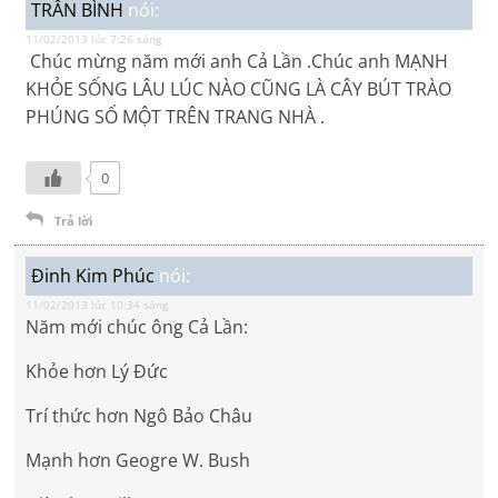
TRẦN BÌNH
nói:
11/02/2013 lúc 7:26 sáng
Chúc mừng năm mới anh Cả Lần .Chúc anh MẠNH
KHỎE SỐNG LÂU LÚC NÀO CŨNG LÀ CÂY BÚT TRÀO
PHÚNG SỐ MỘT TRÊN TRANG NHÀ .
0
Trả lời
Đinh Kim Phúc
nói:
11/02/2013 lúc 10:34 sáng
Năm mới chúc ông Cả Lần:
Khỏe hơn Lý Đức
Trí thức hơn Ngô Bảo Châu
Mạnh hơn Geogre W. Bush