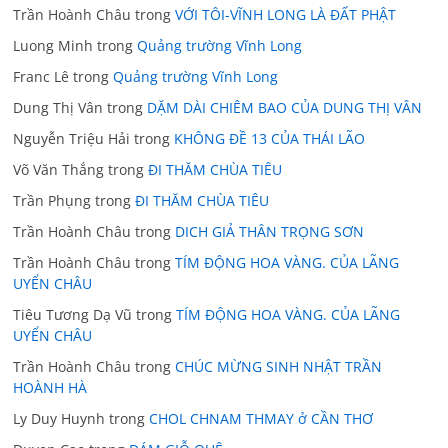
Trần Hoành Châu
trong
VỚI TÔI-VĨNH LONG LÀ ĐẤT PHẬT
Luong Minh
trong
Quảng trường Vĩnh Long
Franc Lê
trong
Quảng trường Vĩnh Long
Dung Thị Vân
trong
DẶM DÀI CHIÊM BAO CỦA DUNG THỊ VÂN
Nguyễn Triệu Hải
trong
KHÔNG ĐỀ 13 CỦA THÁI LÃO
Võ Văn Thắng
trong
ĐI THĂM CHÙA TIÊU
Trần Phụng
trong
ĐI THĂM CHÙA TIÊU
Trần Hoành Châu
trong
DICH GIẢ THÂN TRỌNG SƠN
Trần Hoành Châu
trong
TÍM ĐỘNG HOA VÀNG. CỦA LÃNG
UYỂN CHÂU
Tiêu Tương Dạ Vũ
trong
TÍM ĐỘNG HOA VÀNG. CỦA LÃNG
UYỂN CHÂU
Trần Hoành Châu
trong
CHÚC MỪNG SINH NHẬT TRẦN
HOÀNH HÀ
Ly Duy Huynh
trong
CHOL CHNAM THMAY ở CẦN THƠ