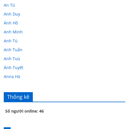
An Tú
Anh Duy
Ánh Hồ
Anh Minh
Anh Tú
Anh Tuấn
Anh Tuù
Ánh Tuyết
Anna Hà
Anth Đoàn
Âu Tú Vân
Thống kê
Bác sĩ Hoa
Số người online: 46
Bác sĩ Stephen Mak
Bác Đạt