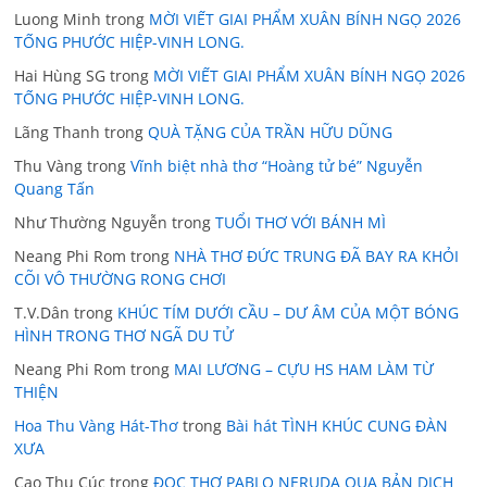
Luong Minh
trong
MỜI VIẾT GIAI PHẨM XUÂN BÍNH NGỌ 2026
TỐNG PHƯỚC HIỆP-VINH LONG.
Hai Hùng SG
trong
MỜI VIẾT GIAI PHẨM XUÂN BÍNH NGỌ 2026
TỐNG PHƯỚC HIỆP-VINH LONG.
Lãng Thanh
trong
QUÀ TẶNG CỦA TRẦN HỮU DŨNG
Thu Vàng
trong
Vĩnh biệt nhà thơ “Hoàng tử bé” Nguyễn
Quang Tấn
Như Thường Nguyễn
trong
TUỔI THƠ VỚI BÁNH MÌ
Neang Phi Rom
trong
NHÀ THƠ ĐỨC TRUNG ĐÃ BAY RA KHỎI
CÕI VÔ THƯỜNG RONG CHƠI
T.V.Dân
trong
KHÚC TÍM DƯỚI CẦU – DƯ ÂM CỦA MỘT BÓNG
HÌNH TRONG THƠ NGÃ DU TỬ
Neang Phi Rom
trong
MAI LƯƠNG – CỰU HS HAM LÀM TỪ
THIỆN
Hoa Thu Vàng Hát-Thơ
trong
Bài hát TÌNH KHÚC CUNG ĐÀN
XƯA
Cao Thu Cúc
trong
ĐỌC THƠ PABLO NERUDA QUA BẢN DỊCH