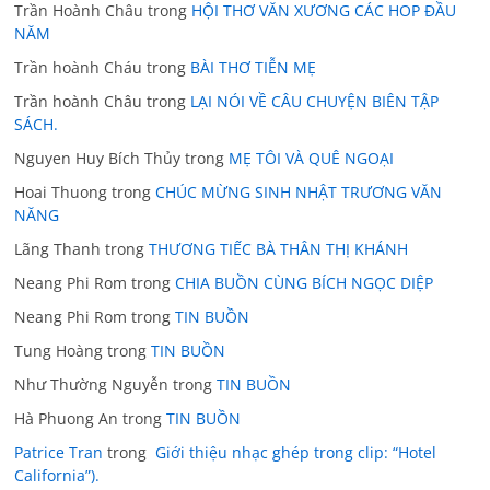
Trần Hoành Châu
trong
HỘI THƠ VĂN XƯƠNG CÁC HOP ĐẦU
NĂM
Trần hoành Cháu
trong
BÀI THƠ TIỄN MẸ
Trần hoành Châu
trong
LẠI NÓI VỀ CÂU CHUYỆN BIÊN TẬP
SÁCH.
Nguyen Huy Bích Thủy
trong
MẸ TÔI VÀ QUÊ NGOẠI
Hoai Thuong
trong
CHÚC MỪNG SINH NHẬT TRƯƠNG VĂN
NĂNG
Lãng Thanh
trong
THƯƠNG TIẾC BÀ THÂN THỊ KHÁNH
Neang Phi Rom
trong
CHIA BUỒN CÙNG BÍCH NGỌC DIỆP
Neang Phi Rom
trong
TIN BUỒN
Tung Hoàng
trong
TIN BUỒN
Như Thường Nguyễn
trong
TIN BUỒN
Hà Phuong An
trong
TIN BUỒN
Patrice Tran
trong
Giới thiệu nhạc ghép trong clip: “Hotel
California”).