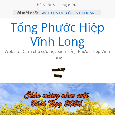
Chủ Nhật, 9 Tháng 8, 2026
Bài mới nhất:
GIÃ TỪ ĐÀ LẠT của ANTH ĐOÀN
SÀI GÒN – HÒN NGỌC VIỄN ĐÔNG
Tống Phước Hiệp
KHÔNG ĐỀ 20 CỦA THÁI LÃO
KHÔNG ĐỀ 19 CỦA THÁI LÃO
CHÙM THƠ CỦA BÍCH HÀ
Vĩnh Long
Website Dành cho cựu học sinh Tống Phước Hiệp Vĩnh
Long