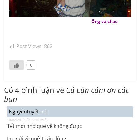
Ông và cháu
Post Views:
862
0
Có 4 bình luận về
Cả Lần cảm ơn các
bạn
Nguyễntuyết
nói:
10/02/2013 lúc 10:10 chiều
Tết mới nhớ quê về không được
Em gởi về quê 1 tấm lòng