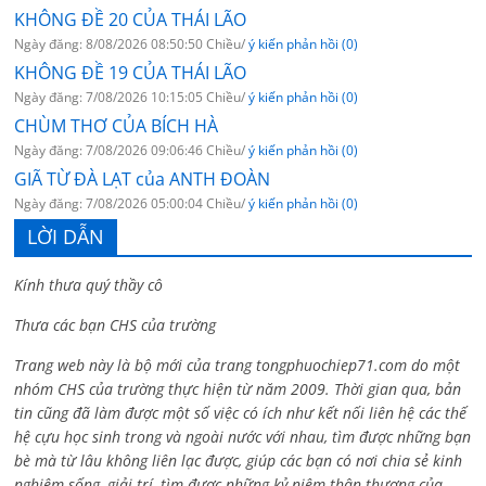
KHÔNG ĐỀ 20 CỦA THÁI LÃO
Ngày đăng: 8/08/2026 08:50:50 Chiều/
ý kiến phản hồi (0)
KHÔNG ĐỀ 19 CỦA THÁI LÃO
Ngày đăng: 7/08/2026 10:15:05 Chiều/
ý kiến phản hồi (0)
CHÙM THƠ CỦA BÍCH HÀ
Ngày đăng: 7/08/2026 09:06:46 Chiều/
ý kiến phản hồi (0)
GIÃ TỪ ĐÀ LẠT của ANTH ĐOÀN
Ngày đăng: 7/08/2026 05:00:04 Chiều/
ý kiến phản hồi (0)
LỜI DẪN
Kính thưa quý thầy cô
Thưa các bạn CHS của trường
Trang web này là bộ mới của trang tongphuochiep71.com do một
nhóm CHS của trường thực hiện từ năm 2009. Thời gian qua, bản
tin cũng đã làm được một số việc có ích như kết nối liên hệ các thế
hệ cựu học sinh trong và ngoài nước với nhau, tìm được những bạn
bè mà từ lâu không liên lạc được, giúp các bạn có nơi chia sẻ kinh
nghiệm sống, giải trí, tìm được những kỷ niệm thân thương của