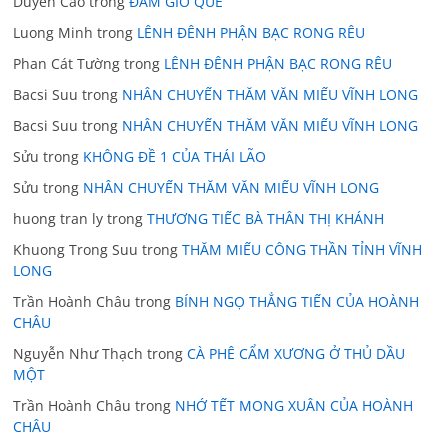
Duyen Cao
trong
ĐÁM GIỖ QUÊ
Luong Minh
trong
LÊNH ĐÊNH PHẬN BẠC RONG RÊU
Phan Cát Tường
trong
LÊNH ĐÊNH PHẬN BẠC RONG RÊU
Bacsi Suu
trong
NHÂN CHUYẾN THĂM VĂN MIẾU VĨNH LONG
Bacsi Suu
trong
NHÂN CHUYẾN THĂM VĂN MIẾU VĨNH LONG
Sửu
trong
KHÔNG ĐỀ 1 CỦA THÁI LÃO
Sửu
trong
NHÂN CHUYẾN THĂM VĂN MIẾU VĨNH LONG
huong tran ly
trong
THƯƠNG TIẾC BÀ THÂN THỊ KHÁNH
Khuong Trong Suu
trong
THĂM MIẾU CÔNG THẦN TỈNH VĨNH
LONG
Trần Hoành Châu
trong
BÍNH NGỌ THẲNG TIẾN CỦA HOÀNH
CHÂU
Nguyễn Như Thạch
trong
CÀ PHÊ CẨM XƯƠNG Ở THỦ DẦU
MỘT
Trần Hoành Châu
trong
NHỚ TẾT MONG XUÂN CỦA HOÀNH
CHÂU