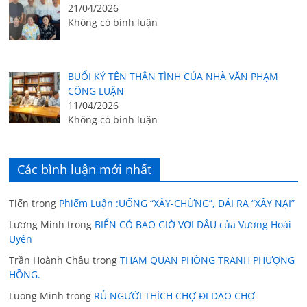
21/04/2026
Không có bình luận
BUỔI KÝ TÊN THÂN TÌNH CỦA NHÀ VĂN PHẠM
CÔNG LUẬN
11/04/2026
Không có bình luận
Các bình luận mới nhất
Tiến
trong
Phiếm Luận :UỐNG “XÂY-CHỪNG”, ĐÁI RA “XÂY NẠI”
Lương Minh
trong
BIỂN CÓ BAO GIỜ VƠI ĐÂU của Vương Hoài
Uyên
Trần Hoành Châu
trong
THAM QUAN PHÒNG TRANH PHƯỢNG
HỒNG.
Luong Minh
trong
RỦ NGƯỜI THÍCH CHỢ ĐI DẠO CHỢ