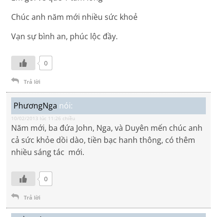
Chúc anh năm mới nhiều sức khoẻ
Vạn sự bình an, phúc lộc đầy.
0
Trả lời
PhươngNga
nói:
10/02/2013 lúc 11:26 chiều
Năm mới, ba đứa John, Nga, và Duyên mến chúc anh
cả sức khỏe dồi dào, tiền bạc hanh thông, có thêm
nhiều sáng tác mới.
0
Trả lời