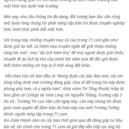
một thời học dưới mái trường.
Đến nay, nhu cầu thông tin đa dạng, đối tượng bạn đọc cần rộng
mở, buộc lòng chúng tôi phải nâng cấp bản tin được chuyên nghiệp
hơn, hình thức phải bắt mắt hơn.
Với trang này, những chuyên mục cũ của trang 71.com gần như
được giữ lại hết, có thêm mục truyện ngắn để giới thiệu những
sáng tác mới ; mục “du lịch hàm thụ” để mọi người được giới thiệu
chuyến đi du lịch kỳ thú của mình hồi năm xưa để độc giả được
biết thêm những cái hay lạ ở một vùng đất khác.
Vẫn theo tôn chỉ ban đầu là “Mong được các bậc đàn anh, các em
từng sống dưới mái trường đóng góp, chia sẻ để trang tin này được
phong phú hơn, có ý nghĩa hơn”. Khái niệm TH Tống Phước Hiệp là
bao gồm cả
Collège de Vinh Long rồi Nguyễn Thông,
Trường cấp 3
thị xã , Trường TH Lưu Văn Liệt ngày nay. Lần này chúng tôi được
giao toàn quyền để đảm bảo lời hứa này của anh Trương Tường
Minh, người sáng lập trang 71.com.
Xin chân thành cám ơn các bạn thời gian qua đã đóng góp tư liệu,
bài vở, tài chính cho trang 71.com và giờ đây vẫn tiếp tục ủng hộ