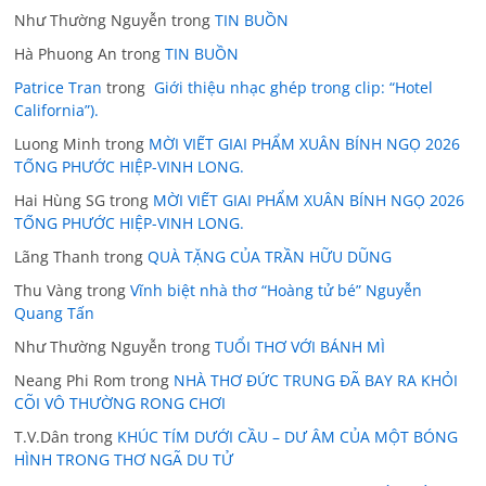
Như Thường Nguyễn
trong
TIN BUỒN
Hà Phuong An
trong
TIN BUỒN
Patrice Tran
trong
Giới thiệu nhạc ghép trong clip: “Hotel
California”).
Luong Minh
trong
MỜI VIẾT GIAI PHẨM XUÂN BÍNH NGỌ 2026
TỐNG PHƯỚC HIỆP-VINH LONG.
Hai Hùng SG
trong
MỜI VIẾT GIAI PHẨM XUÂN BÍNH NGỌ 2026
TỐNG PHƯỚC HIỆP-VINH LONG.
Lãng Thanh
trong
QUÀ TẶNG CỦA TRẦN HỮU DŨNG
Thu Vàng
trong
Vĩnh biệt nhà thơ “Hoàng tử bé” Nguyễn
Quang Tấn
Như Thường Nguyễn
trong
TUỔI THƠ VỚI BÁNH MÌ
Neang Phi Rom
trong
NHÀ THƠ ĐỨC TRUNG ĐÃ BAY RA KHỎI
CÕI VÔ THƯỜNG RONG CHƠI
T.V.Dân
trong
KHÚC TÍM DƯỚI CẦU – DƯ ÂM CỦA MỘT BÓNG
HÌNH TRONG THƠ NGÃ DU TỬ