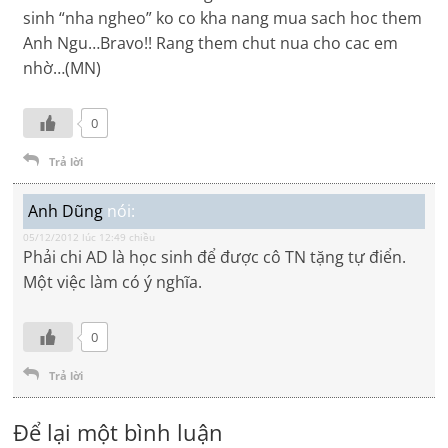
sinh “nha ngheo” ko co kha nang mua sach hoc them
Anh Ngu…Bravo!! Rang them chut nua cho cac em
nhờ…(MN)
0
Trả lời
Anh Dũng
nói:
05/12/2012 lúc 12:49 chiều
Phải chi AD là học sinh để được cô TN tặng tự điển.
Một việc làm có ý nghĩa.
0
Trả lời
Để lại một bình luận