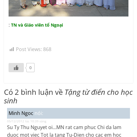
:
TN và Giáo viên tổ Ngoại
Post Views:
868
0
Có 2 bình luận về
Tặng từ điển cho học
sinh
Minh Ngoc
nói:
05/12/2012 lúc 10:39 sáng
Su Ty Thu Nguyet oi…MN rat cam phuc Chi da lam
duoc mot viec Tot la tang Tu-Dien cho cac em hoc