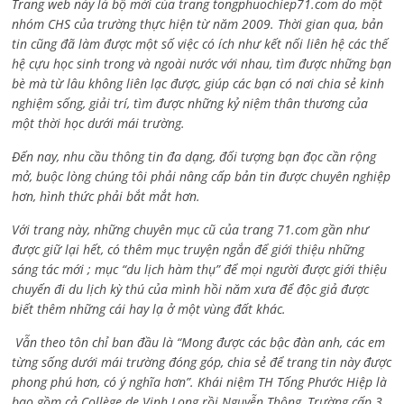
Trang web này là bộ mới của trang tongphuochiep71.com do một
nhóm CHS của trường thực hiện từ năm 2009. Thời gian qua, bản
tin cũng đã làm được một số việc có ích như kết nối liên hệ các thế
hệ cựu học sinh trong và ngoài nước với nhau, tìm được những bạn
bè mà từ lâu không liên lạc được, giúp các bạn có nơi chia sẻ kinh
nghiệm sống, giải trí, tìm được những kỷ niệm thân thương của
một thời học dưới mái trường.
Đến nay, nhu cầu thông tin đa dạng, đối tượng bạn đọc cần rộng
mở, buộc lòng chúng tôi phải nâng cấp bản tin được chuyên nghiệp
hơn, hình thức phải bắt mắt hơn.
Với trang này, những chuyên mục cũ của trang 71.com gần như
được giữ lại hết, có thêm mục truyện ngắn để giới thiệu những
sáng tác mới ; mục “du lịch hàm thụ” để mọi người được giới thiệu
chuyến đi du lịch kỳ thú của mình hồi năm xưa để độc giả được
biết thêm những cái hay lạ ở một vùng đất khác.
Vẫn theo tôn chỉ ban đầu là “Mong được các bậc đàn anh, các em
từng sống dưới mái trường đóng góp, chia sẻ để trang tin này được
phong phú hơn, có ý nghĩa hơn”. Khái niệm TH Tống Phước Hiệp là
bao gồm cả
Collège de Vinh Long rồi Nguyễn Thông,
Trường cấp 3