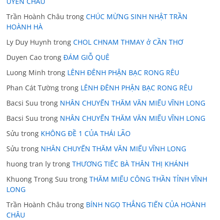
UYỂN CHÂU
Trần Hoành Châu
trong
CHÚC MỪNG SINH NHẬT TRẦN
HOÀNH HÀ
Ly Duy Huynh
trong
CHOL CHNAM THMAY ở CẦN THƠ
Duyen Cao
trong
ĐÁM GIỖ QUÊ
Luong Minh
trong
LÊNH ĐÊNH PHẬN BẠC RONG RÊU
Phan Cát Tường
trong
LÊNH ĐÊNH PHẬN BẠC RONG RÊU
Bacsi Suu
trong
NHÂN CHUYẾN THĂM VĂN MIẾU VĨNH LONG
Bacsi Suu
trong
NHÂN CHUYẾN THĂM VĂN MIẾU VĨNH LONG
Sửu
trong
KHÔNG ĐỀ 1 CỦA THÁI LÃO
Sửu
trong
NHÂN CHUYẾN THĂM VĂN MIẾU VĨNH LONG
huong tran ly
trong
THƯƠNG TIẾC BÀ THÂN THỊ KHÁNH
Khuong Trong Suu
trong
THĂM MIẾU CÔNG THẦN TỈNH VĨNH
LONG
Trần Hoành Châu
trong
BÍNH NGỌ THẲNG TIẾN CỦA HOÀNH
CHÂU