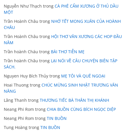
Nguyễn Như Thạch
trong
CÀ PHÊ CẨM XƯƠNG Ở THỦ DẦU
MỘT
Trần Hoành Châu
trong
NHỚ TẾT MONG XUÂN CỦA HOÀNH
CHÂU
Trần Hoành Châu
trong
HỘI THƠ VĂN XƯƠNG CÁC HOP ĐẦU
NĂM
Trần hoành Cháu
trong
BÀI THƠ TIỄN MẸ
Trần hoành Châu
trong
LẠI NÓI VỀ CÂU CHUYỆN BIÊN TẬP
SÁCH.
Nguyen Huy Bích Thủy
trong
MẸ TÔI VÀ QUÊ NGOẠI
Hoai Thuong
trong
CHÚC MỪNG SINH NHẬT TRƯƠNG VĂN
NĂNG
Lãng Thanh
trong
THƯƠNG TIẾC BÀ THÂN THỊ KHÁNH
Neang Phi Rom
trong
CHIA BUỒN CÙNG BÍCH NGỌC DIỆP
Neang Phi Rom
trong
TIN BUỒN
Tung Hoàng
trong
TIN BUỒN