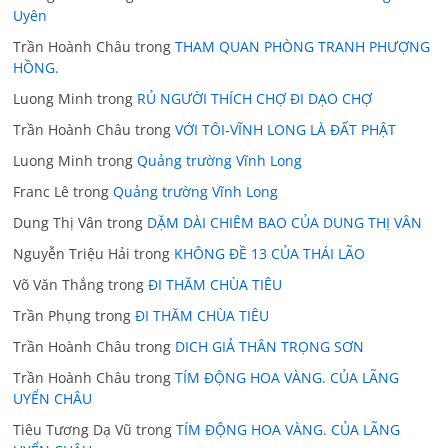
Uyên
Trần Hoành Châu
trong
THAM QUAN PHÒNG TRANH PHƯỢNG
HỒNG.
Luong Minh
trong
RỦ NGƯỜI THÍCH CHỢ ĐI DẠO CHỢ
Trần Hoành Châu
trong
VỚI TÔI-VĨNH LONG LÀ ĐẤT PHẬT
Luong Minh
trong
Quảng trường Vĩnh Long
Franc Lê
trong
Quảng trường Vĩnh Long
Dung Thị Vân
trong
DẶM DÀI CHIÊM BAO CỦA DUNG THỊ VÂN
Nguyễn Triệu Hải
trong
KHÔNG ĐỀ 13 CỦA THÁI LÃO
Võ Văn Thắng
trong
ĐI THĂM CHÙA TIÊU
Trần Phụng
trong
ĐI THĂM CHÙA TIÊU
Trần Hoành Châu
trong
DICH GIẢ THÂN TRỌNG SƠN
Trần Hoành Châu
trong
TÍM ĐỘNG HOA VÀNG. CỦA LÃNG
UYỂN CHÂU
Tiêu Tương Dạ Vũ
trong
TÍM ĐỘNG HOA VÀNG. CỦA LÃNG