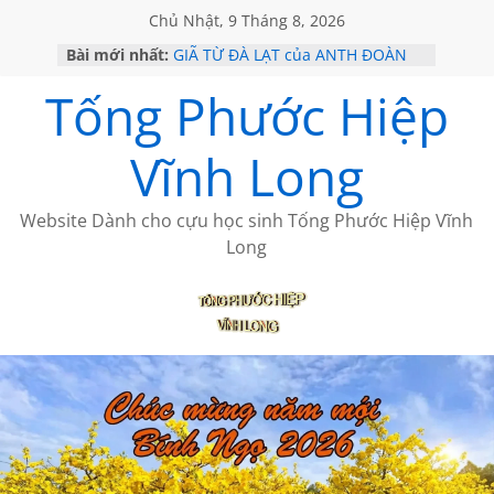
Chủ Nhật, 9 Tháng 8, 2026
Bài mới nhất:
GIÃ TỪ ĐÀ LẠT của ANTH ĐOÀN
SÀI GÒN – HÒN NGỌC VIỄN ĐÔNG
Tống Phước Hiệp
KHÔNG ĐỀ 20 CỦA THÁI LÃO
KHÔNG ĐỀ 19 CỦA THÁI LÃO
CHÙM THƠ CỦA BÍCH HÀ
Vĩnh Long
Website Dành cho cựu học sinh Tống Phước Hiệp Vĩnh
Long