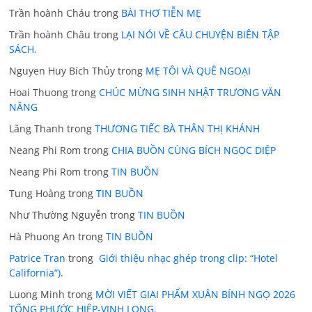
Trần hoành Cháu
trong
BÀI THƠ TIỄN MẸ
Trần hoành Châu
trong
LẠI NÓI VỀ CÂU CHUYỆN BIÊN TẬP
SÁCH.
Nguyen Huy Bích Thủy
trong
MẸ TÔI VÀ QUÊ NGOẠI
Hoai Thuong
trong
CHÚC MỪNG SINH NHẬT TRƯƠNG VĂN
NĂNG
Lãng Thanh
trong
THƯƠNG TIẾC BÀ THÂN THỊ KHÁNH
Neang Phi Rom
trong
CHIA BUỒN CÙNG BÍCH NGỌC DIỆP
Neang Phi Rom
trong
TIN BUỒN
Tung Hoàng
trong
TIN BUỒN
Như Thường Nguyễn
trong
TIN BUỒN
Hà Phuong An
trong
TIN BUỒN
Patrice Tran
trong
Giới thiệu nhạc ghép trong clip: “Hotel
California”).
Luong Minh
trong
MỜI VIẾT GIAI PHẨM XUÂN BÍNH NGỌ 2026
TỐNG PHƯỚC HIỆP-VINH LONG.