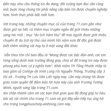
Đến nay, nhu cầu thông tin đa dạng, đối tượng bạn đọc cần rộng
mở, buộc lòng chúng tôi phải nâng cấp bản tin được chuyên nghiệp
hơn, hình thức phải bắt mắt hơn.
Với trang này, những chuyên mục cũ của trang 71.com gần như
được giữ lại hết, có thêm mục truyện ngắn để giới thiệu những
sáng tác mới ; mục “du lịch hàm thụ” để mọi người được giới thiệu
chuyến đi du lịch kỳ thú của mình hồi năm xưa để độc giả được
biết thêm những cái hay lạ ở một vùng đất khác.
Vẫn theo tôn chỉ ban đầu là “Mong được các bậc đàn anh, các em
từng sống dưới mái trường đóng góp, chia sẻ để trang tin này được
phong phú hơn, có ý nghĩa hơn”. Khái niệm TH Tống Phước Hiệp là
bao gồm cả
Collège de Vinh Long rồi Nguyễn Thông,
Trường cấp 3
thị xã , Trường TH Lưu Văn Liệt ngày nay. Lần này chúng tôi được
giao toàn quyền để đảm bảo lời hứa này của anh Trương Tường
Minh, người sáng lập trang 71.com.
Xin chân thành cám ơn các bạn thời gian qua đã đóng góp tư liệu,
bài vở, tài chính cho trang 71.com và giờ đây vẫn tiếp tục ủng hộ
cho trang tongphuochiep-vinhlong.com này.