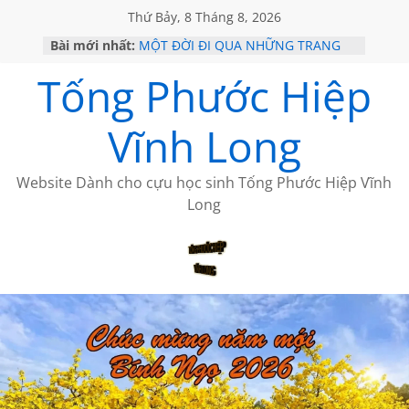
Thứ Bảy, 8 Tháng 8, 2026
Bài mới nhất:
MỘT ĐỜI ĐI QUA NHỮNG TRANG
SÁCH
Tống Phước Hiệp
KHÔNG ĐỀ 19 CỦA THÁI LÃO
CHÙM THƠ CỦA BÍCH HÀ
GIÃ TỪ ĐÀ LẠT của ANTH ĐOÀN
Vĩnh Long
HỌC SỬ HỒI XƯA
Website Dành cho cựu học sinh Tống Phước Hiệp Vĩnh
Long