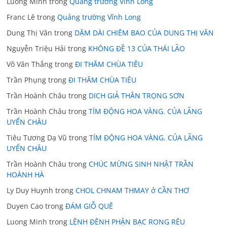
Luong Minh
trong
Quảng trường Vĩnh Long
Franc Lê
trong
Quảng trường Vĩnh Long
Dung Thị Vân
trong
DẶM DÀI CHIÊM BAO CỦA DUNG THỊ VÂN
Nguyễn Triệu Hải
trong
KHÔNG ĐỀ 13 CỦA THÁI LÃO
Võ Văn Thắng
trong
ĐI THĂM CHÙA TIÊU
Trần Phụng
trong
ĐI THĂM CHÙA TIÊU
Trần Hoành Châu
trong
DICH GIẢ THÂN TRỌNG SƠN
Trần Hoành Châu
trong
TÍM ĐỘNG HOA VÀNG. CỦA LÃNG
UYỂN CHÂU
Tiêu Tương Dạ Vũ
trong
TÍM ĐỘNG HOA VÀNG. CỦA LÃNG
UYỂN CHÂU
Trần Hoành Châu
trong
CHÚC MỪNG SINH NHẬT TRẦN
HOÀNH HÀ
Ly Duy Huynh
trong
CHOL CHNAM THMAY ở CẦN THƠ
Duyen Cao
trong
ĐÁM GIỖ QUÊ
Luong Minh
trong
LÊNH ĐÊNH PHẬN BẠC RONG RÊU