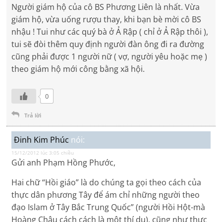
Người giám hộ của cô BS Phương Liên là nhất. Vừa
giám hộ, vừa uống rượu thay, khi bạn bè mời cô BS
nhậu ! Tui như các quý bà ở Ả Rập ( chỉ ở Ả Rập thôi ),
tui sẽ đòi thêm quy định người đàn ông đi ra đường
cũng phải được 1 người nữ ( vợ, người yêu hoặc mẹ )
theo giám hộ mới công bằng xã hội.
0
Trả lời
Đinh Kim Phúc
nói:
15/12/2012 lúc 3:05 chiều
Gửi anh Phạm Hồng Phước,
Hai chữ “Hồi giáo” là do chúng ta gọi theo cách của
thực dân phương Tây để ám chỉ những người theo
đạo Islam ở Tây Bắc Trung Quốc” (người Hồi Hột-mà
Hoàng Châu cách cách là một thí dụ), cũng như thực