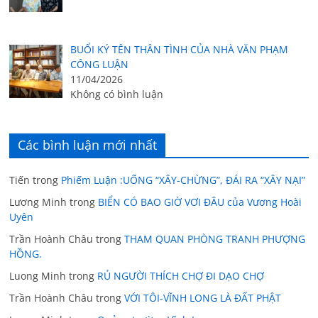
BUỔI KÝ TÊN THÂN TÌNH CỦA NHÀ VĂN PHẠM
CÔNG LUẬN
11/04/2026
Không có bình luận
Các bình luận mới nhất
Tiến
trong
Phiếm Luận :UỐNG “XÂY-CHỪNG”, ĐÁI RA “XÂY NẠI”
Lương Minh
trong
BIỂN CÓ BAO GIỜ VƠI ĐÂU của Vương Hoài
Uyên
Trần Hoành Châu
trong
THAM QUAN PHÒNG TRANH PHƯỢNG
HỒNG.
Luong Minh
trong
RỦ NGƯỜI THÍCH CHỢ ĐI DẠO CHỢ
Trần Hoành Châu
trong
VỚI TÔI-VĨNH LONG LÀ ĐẤT PHẬT