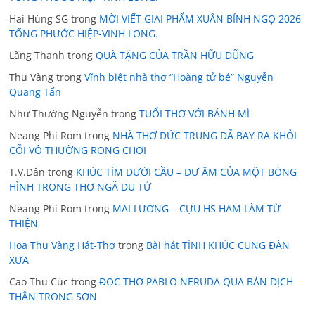
Hai Hùng SG
trong
MỜI VIẾT GIAI PHẨM XUÂN BÍNH NGỌ 2026
TỐNG PHƯỚC HIỆP-VINH LONG.
Lãng Thanh
trong
QUÀ TẶNG CỦA TRẦN HỮU DŨNG
Thu Vàng
trong
Vĩnh biệt nhà thơ “Hoàng tử bé” Nguyễn
Quang Tấn
Như Thường Nguyễn
trong
TUỔI THƠ VỚI BÁNH MÌ
Neang Phi Rom
trong
NHÀ THƠ ĐỨC TRUNG ĐÃ BAY RA KHỎI
CÕI VÔ THƯỜNG RONG CHƠI
T.V.Dân
trong
KHÚC TÍM DƯỚI CẦU – DƯ ÂM CỦA MỘT BÓNG
HÌNH TRONG THƠ NGÃ DU TỬ
Neang Phi Rom
trong
MAI LƯƠNG – CỰU HS HAM LÀM TỪ
THIỆN
Hoa Thu Vàng Hát-Thơ
trong
Bài hát TÌNH KHÚC CUNG ĐÀN
XƯA
Cao Thu Cúc
trong
ĐỌC THƠ PABLO NERUDA QUA BẢN DỊCH
THÂN TRONG SƠN