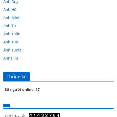
Anh Duy
Ánh Hồ
Anh Minh
Anh Tú
Anh Tuấn
Anh Tuù
Ánh Tuyết
Anna Hà
Anth Đoàn
Âu Tú Vân
Thống kê
Bác sĩ Hoa
Số người online: 17
Bác sĩ Stephen Mak
Bác Đạt
Bác Đạt
Bạch Cúc
Lượt truy cập: