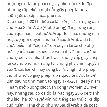
buộc người lái xe phải có giấy phép lái xe do địa
phương cấp. Hiềm một nỗi, giấy phép lái xe lại
không được cấp cho… phụ nữ.
Dạo tháng 6-2011, thừa cơ làn sóng cách mạng dân
chủ Mùa Xuân Arập (Arab Spring) đang rùng rùng
cuốn qua hàng loạt nước Arập Hồi giáo, những nhà
hoạt động vì quyền phụ nữ ở Saudi Arabia đã tổ
chức biểu tình “điện tử” đòi quyền lái xe cho phụ
nữ. Họ mần cũng khéo léo và “tinh vi” lắm. Chớ hề
chống đối việc nhà chức trách không cấp giấy phép
lái xe cho phụ nữ (mang tội chống phá chính quyền
sao?), các liền chị này dùng bài “đề nghị cho phép
các phụ nữ có giấy phép lái xe quốc tế được lái xe”.
Ban đầu họ tính mần vào ngày 17-6-2011 để kỷ niệm
1 năm khởi xướng cuộc vận động “Women 2 Drive”
này, nhưng sau đó đã dời lại vào ngày 29-6 để tranh
thủ lúc Thái tử Nayef vốn nổi tiếng bảo thủ đi xa dịp
cuối tuần. Hàng chục phụ nữ Saudi Arabia đã post