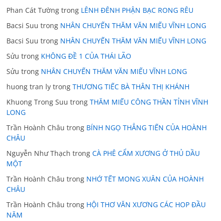
Phan Cát Tường
trong
LÊNH ĐÊNH PHẬN BẠC RONG RÊU
Bacsi Suu
trong
NHÂN CHUYẾN THĂM VĂN MIẾU VĨNH LONG
Bacsi Suu
trong
NHÂN CHUYẾN THĂM VĂN MIẾU VĨNH LONG
Sửu
trong
KHÔNG ĐỀ 1 CỦA THÁI LÃO
Sửu
trong
NHÂN CHUYẾN THĂM VĂN MIẾU VĨNH LONG
huong tran ly
trong
THƯƠNG TIẾC BÀ THÂN THỊ KHÁNH
Khuong Trong Suu
trong
THĂM MIẾU CÔNG THẦN TỈNH VĨNH
LONG
Trần Hoành Châu
trong
BÍNH NGỌ THẲNG TIẾN CỦA HOÀNH
CHÂU
Nguyễn Như Thạch
trong
CÀ PHÊ CẨM XƯƠNG Ở THỦ DẦU
MỘT
Trần Hoành Châu
trong
NHỚ TẾT MONG XUÂN CỦA HOÀNH
CHÂU
Trần Hoành Châu
trong
HỘI THƠ VĂN XƯƠNG CÁC HOP ĐẦU
NĂM