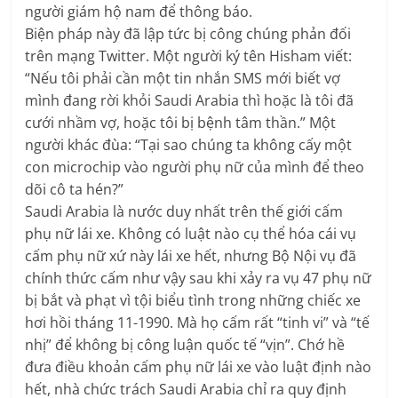
người giám hộ nam để thông báo.
Biện pháp này đã lập tức bị công chúng phản đối
trên mạng Twitter. Một người ký tên Hisham viết:
“Nếu tôi phải cần một tin nhắn SMS mới biết vợ
mình đang rời khỏi Saudi Arabia thì hoặc là tôi đã
cưới nhầm vợ, hoặc tôi bị bệnh tâm thần.” Một
người khác đùa: “Tại sao chúng ta không cấy một
con microchip vào người phụ nữ của mình để theo
dõi cô ta hén?”
Saudi Arabia là nước duy nhất trên thế giới cấm
phụ nữ lái xe. Không có luật nào cụ thể hóa cái vụ
cấm phụ nữ xứ này lái xe hết, nhưng Bộ Nội vụ đã
chính thức cấm như vậy sau khi xảy ra vụ 47 phụ nữ
bị bắt và phạt vì tội biểu tình trong những chiếc xe
hơi hồi tháng 11-1990. Mà họ cấm rất “tinh vi” và “tế
nhị” để không bị công luận quốc tế “vịn”. Chớ hề
đưa điều khoản cấm phụ nữ lái xe vào luật định nào
hết, nhà chức trách Saudi Arabia chỉ ra quy định