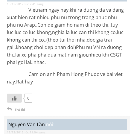
15/12/2012 lúc 7:41 sáng
Vietnam ngay nay,khi ra duong da va dang
xuat hien rat nhieu phu nu trong trang phuc nhu
phu nu Arap..Con de giam ho nam di theo thi..tuy
luc:luc co luc khong,nghia la luc can thi khong co,luc
khong can thi co..(theo tui thoi nha,doc gia trai
gai..khoang choi dep phan doi)Phu nu VN ra duong
thi..lai xe pha pha,qua mat nam gioi,nhieu khi CSGT
phai goi lai..nhac.
Cam on anh Pham Hong Phuoc ve bai viet
nay.Rat hay
0
Trả lời
Nguyễn Văn Lần
nói:
15/12/2012 lúc 11:04 sáng