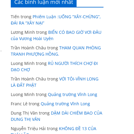
Các bình luận mới nhất
Tiến
trong
Phiếm Luận :UỐNG “XÂY-CHỪNG”,
ĐÁI RA “XÂY NẠI”
Lương Minh
trong
BIỂN CÓ BAO GIỜ VƠI ĐÂU
của Vương Hoài Uyên
Trần Hoành Châu
trong
THAM QUAN PHÒNG
TRANH PHƯỢNG HỒNG.
Luong Minh
trong
RỦ NGƯỜI THÍCH CHỢ ĐI
DẠO CHỢ
Trần Hoành Châu
trong
VỚI TÔI-VĨNH LONG
LÀ ĐẤT PHẬT
Luong Minh
trong
Quảng trường Vĩnh Long
Franc Lê
trong
Quảng trường Vĩnh Long
Dung Thị Vân
trong
DẶM DÀI CHIÊM BAO CỦA
DUNG THỊ VÂN
Nguyễn Triệu Hải
trong
KHÔNG ĐỀ 13 CỦA