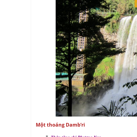
Một thoáng Damb’ri
*