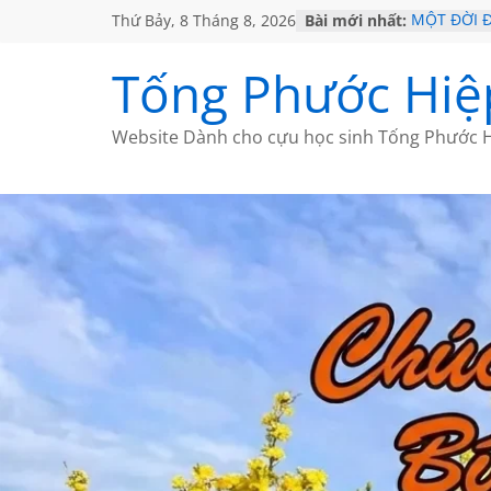
Thứ Bảy, 8 Tháng 8, 2026
Bài mới nhất:
MỘT ĐỜI 
SÁCH
KHÔNG ĐỀ 
Tống Phước Hiệ
CHÙM THƠ
GIÃ TỪ ĐÀ
HỌC SỬ H
Website Dành cho cựu học sinh Tống Phước H