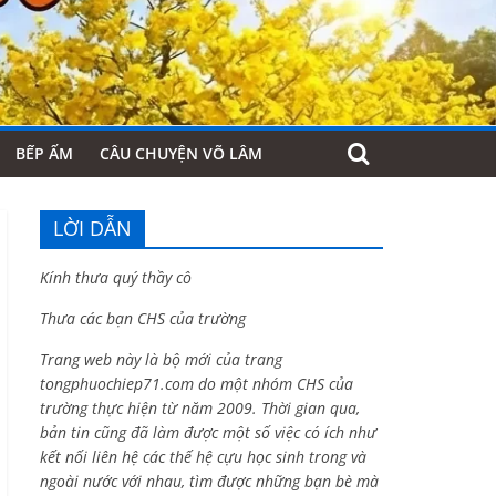
BẾP ẤM
CÂU CHUYỆN VÕ LÂM
LỜI DẪN
Kính thưa quý thầy cô
Thưa các bạn CHS của trường
Trang web này là bộ mới của trang
tongphuochiep71.com do một nhóm CHS của
trường thực hiện từ năm 2009. Thời gian qua,
bản tin cũng đã làm được một số việc có ích như
kết nối liên hệ các thế hệ cựu học sinh trong và
ngoài nước với nhau, tìm được những bạn bè mà