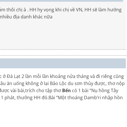
ảm thôi chị à . HH hy vọng khi chị về VN, HH sẽ làm hướng
 nhiều địa danh khác nữa
c ở Đà Lạt 2 lần mỗi lần khoảng nửa tháng và đi riêng cũng
hâu ăn uống không ở lại Bảo Lộc du sơn thủy được, thơ nộp
ược vài bài,trích cho tập thơ
Bến
có 1 bài “Nụ hồng Tây
n 1 phát, thưởng HH đó.Bài “Một thoáng Damb’ri nhập hồn