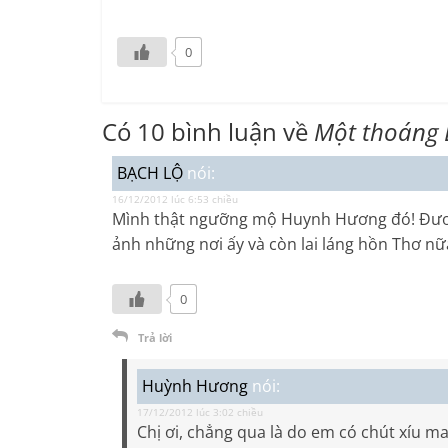
0
Có 10 bình luận về
Một thoáng 
BẠCH LỘ
nói:
16/12/2012 lúc 6:53 chiều
Mình thật ngưỡng mộ Huynh Hương đó! Đươc 
ảnh những nơi ấy và còn lai láng hồn Thơ nữa
0
Trả lời
Huỳnh Hương
nói:
17/12/2012 lúc 3:02 chiều
Chị ơi, chẳng qua là do em có chút xíu may