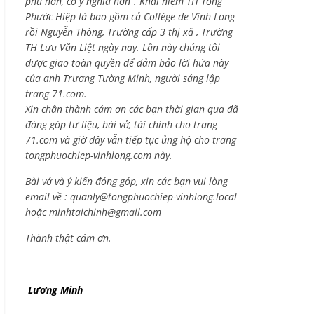
phú hơn, có ý nghĩa hơn”. Khái niệm TH Tống
Phước Hiệp là bao gồm cả
Collège de Vinh Long
rồi Nguyễn Thông,
Trường cấp 3 thị xã , Trường
TH Lưu Văn Liệt ngày nay. Lần này chúng tôi
được giao toàn quyền để đảm bảo lời hứa này
của anh Trương Tường Minh, người sáng lập
trang 71.com.
Xin chân thành cám ơn các bạn thời gian qua đã
đóng góp tư liệu, bài vở, tài chính cho trang
71.com và giờ đây vẫn tiếp tục ủng hộ cho trang
tongphuochiep-vinhlong.com này.
Bài vở và ý kiến đóng góp, xin các bạn vui lòng
email về :
quanly@tongphuochiep-vinhlong.local
hoặc
minhtaichinh@gmail.com
Thành thật cám ơn.
Lương Minh