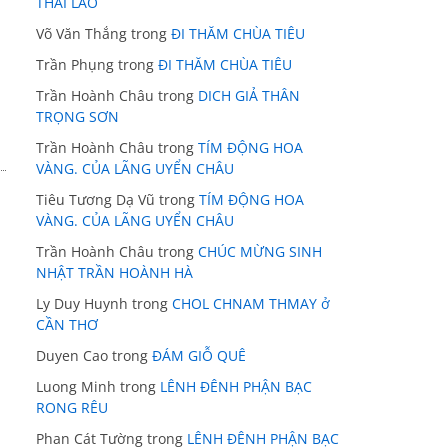
THÁI LÃO
Võ Văn Thắng
trong
ĐI THĂM CHÙA TIÊU
Trần Phụng
trong
ĐI THĂM CHÙA TIÊU
Trần Hoành Châu
trong
DICH GIẢ THÂN
TRỌNG SƠN
Trần Hoành Châu
trong
TÍM ĐỘNG HOA
VÀNG. CỦA LÃNG UYỂN CHÂU
Tiêu Tương Dạ Vũ
trong
TÍM ĐỘNG HOA
VÀNG. CỦA LÃNG UYỂN CHÂU
Trần Hoành Châu
trong
CHÚC MỪNG SINH
NHẬT TRẦN HOÀNH HÀ
Ly Duy Huynh
trong
CHOL CHNAM THMAY ở
CẦN THƠ
Duyen Cao
trong
ĐÁM GIỖ QUÊ
Luong Minh
trong
LÊNH ĐÊNH PHẬN BẠC
RONG RÊU
Phan Cát Tường
trong
LÊNH ĐÊNH PHẬN BẠC