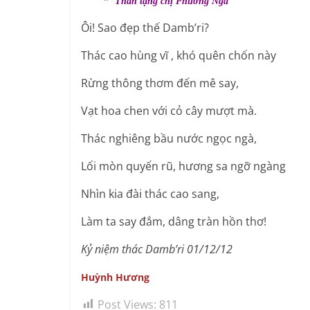
Thân tặng chị Phương Nga
Ôi! Sao đẹp thế Damb’ri?
Thác cao hùng vĩ , khó quên chốn này
Rừng thông thơm đến mê say,
Vạt hoa chen với cỏ cây mượt mà.
Thác nghiêng bầu nước ngọc ngà,
Lối mòn quyến rũ, hương sa ngỡ ngàng
Nhìn kia đài thác cao sang,
Làm ta say đắm, dâng tràn hồn thơ!
Kỷ niệm thác Damb’ri 01/12/12
Huỳnh Hương
Post Views:
811