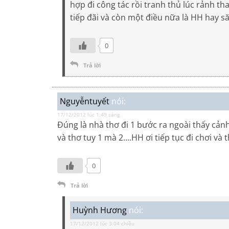
hợp đi công tác rồi tranh thủ lúc rảnh t
tiếp đãi và còn một điều nữa là HH hay să
0
Trả lời
Nguyễntuyết
nói:
17/12/2012 lúc 1:49 sáng
Đúng là nhà thơ đi 1 bước ra ngoài thấy cảnh
và thơ tuy 1 mà 2….HH ơi tiếp tục đi chơi v
0
Trả lời
Huỳnh Hương
nói:
17/12/2012 lúc 3:04 chiều