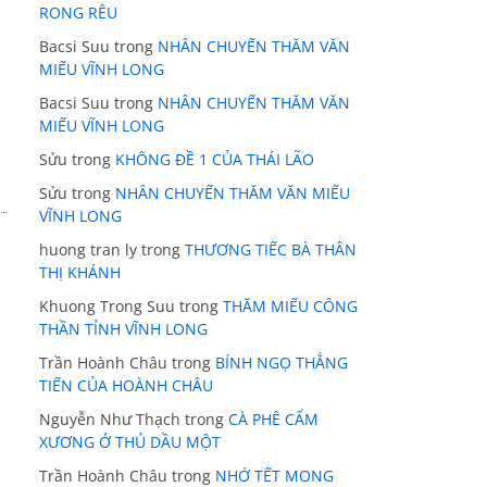
RONG RÊU
Bacsi Suu
trong
NHÂN CHUYẾN THĂM VĂN
MIẾU VĨNH LONG
Bacsi Suu
trong
NHÂN CHUYẾN THĂM VĂN
MIẾU VĨNH LONG
Sửu
trong
KHÔNG ĐỀ 1 CỦA THÁI LÃO
Sửu
trong
NHÂN CHUYẾN THĂM VĂN MIẾU
VĨNH LONG
huong tran ly
trong
THƯƠNG TIẾC BÀ THÂN
THỊ KHÁNH
Khuong Trong Suu
trong
THĂM MIẾU CÔNG
THẦN TỈNH VĨNH LONG
Trần Hoành Châu
trong
BÍNH NGỌ THẲNG
TIẾN CỦA HOÀNH CHÂU
Nguyễn Như Thạch
trong
CÀ PHÊ CẨM
XƯƠNG Ở THỦ DẦU MỘT
Trần Hoành Châu
trong
NHỚ TẾT MONG