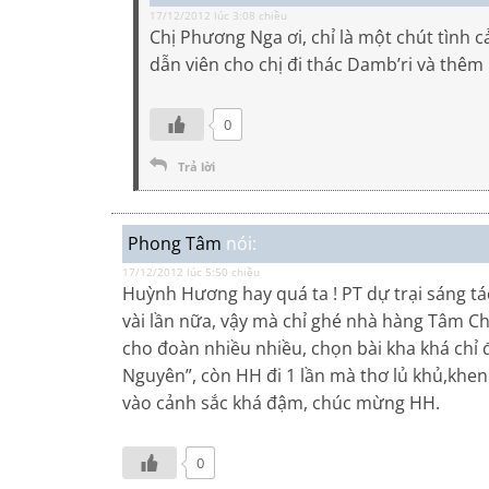
17/12/2012 lúc 3:08 chiều
Chị Phương Nga ơi, chỉ là một chút tình c
dẫn viên cho chị đi thác Damb’ri và thêm
0
Trả lời
Phong Tâm
nói:
17/12/2012 lúc 5:50 chiều
Huỳnh Hương hay quá ta ! PT dự trại sáng tá
vài lần nữa, vậy mà chỉ ghé nhà hàng Tâm C
cho đoàn nhiều nhiều, chọn bài kha khá chỉ đ
Nguyên”, còn HH đi 1 lần mà thơ lủ khủ,khe
vào cảnh sắc khá đậm, chúc mừng HH.
0