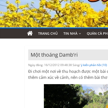
TRANG CHỦ
TIN NHÀ
QUÁN CÀ PH
Một thoáng Damb’ri
Ngày đăng: 16/12/2012 09:48:38 Sáng/
ý kiến phản hồi (10)
Đi chơi một nơi về thu hoạch được một bài d
thêm cảm xúc về cảnh, nên có thêm bài thơ