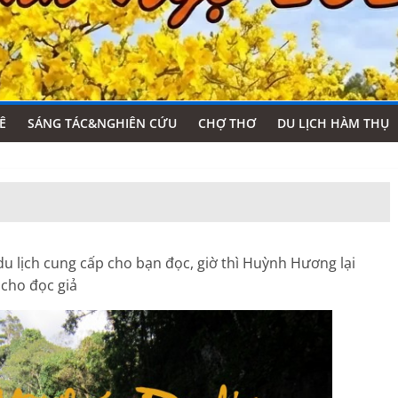
Ê
SÁNG TÁC&NGHIÊN CỨU
CHỢ THƠ
DU LỊCH HÀM THỤ
u lịch cung cấp cho bạn đọc, giờ thì Huỳnh Hương lại
 cho đọc giả