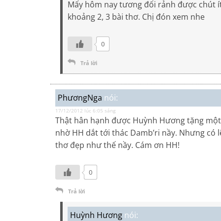
Mấy hôm nay tương đối rảnh được chút ít 
khoảng 2, 3 bài thơ. Chị đón xem nhe
0
Trả lời
PhươngNga
nói:
17/12/2012 lúc 6:05 sáng
Thật hân hạnh được Huỳnh Hương tặng một tá
nhờ HH dắt tới thác Damb’ri nầy. Nhưng có l
thơ đẹp như thế nầy. Cám ơn HH!
0
Trả lời
Huỳnh Hương
nói: