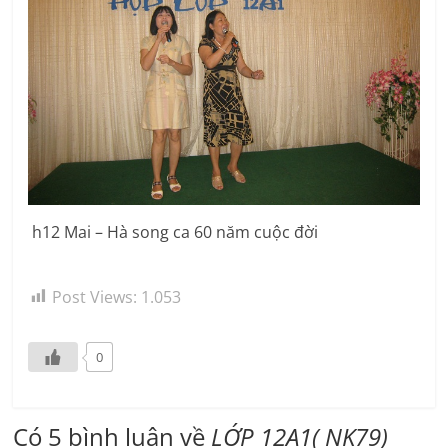
h12 Mai – Hà song ca 60 năm cuộc đời
Post Views:
1.053
0
Có 5 bình luận về
LỚP 12A1( NK79)