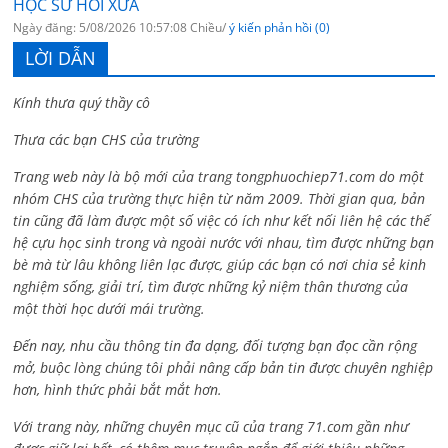
HỌC SỬ HỒI XƯA
Ngày đăng: 5/08/2026 10:57:08 Chiều/
ý kiến phản hồi (0)
LỜI DẪN
Kính thưa quý thầy cô
Thưa các bạn CHS của trường
Trang web này là bộ mới của trang tongphuochiep71.com do một
nhóm CHS của trường thực hiện từ năm 2009. Thời gian qua, bản
tin cũng đã làm được một số việc có ích như kết nối liên hệ các thế
hệ cựu học sinh trong và ngoài nước với nhau, tìm được những bạn
bè mà từ lâu không liên lạc được, giúp các bạn có nơi chia sẻ kinh
nghiệm sống, giải trí, tìm được những kỷ niệm thân thương của
một thời học dưới mái trường.
Đến nay, nhu cầu thông tin đa dạng, đối tượng bạn đọc cần rộng
mở, buộc lòng chúng tôi phải nâng cấp bản tin được chuyên nghiệp
hơn, hình thức phải bắt mắt hơn.
Với trang này, những chuyên mục cũ của trang 71.com gần như