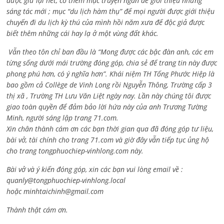
được giữ lại hết, có thêm mục truyện ngắn để giới thiệu những
sáng tác mới ; mục “du lịch hàm thụ” để mọi người được giới thiệu
chuyến đi du lịch kỳ thú của mình hồi năm xưa để độc giả được
biết thêm những cái hay lạ ở một vùng đất khác.
Vẫn theo tôn chỉ ban đầu là “Mong được các bậc đàn anh, các em
từng sống dưới mái trường đóng góp, chia sẻ để trang tin này được
phong phú hơn, có ý nghĩa hơn”. Khái niệm TH Tống Phước Hiệp là
bao gồm cả
Collège de Vinh Long rồi Nguyễn Thông,
Trường cấp 3
thị xã , Trường TH Lưu Văn Liệt ngày nay. Lần này chúng tôi được
giao toàn quyền để đảm bảo lời hứa này của anh Trương Tường
Minh, người sáng lập trang 71.com.
Xin chân thành cám ơn các bạn thời gian qua đã đóng góp tư liệu,
bài vở, tài chính cho trang 71.com và giờ đây vẫn tiếp tục ủng hộ
cho trang tongphuochiep-vinhlong.com này.
Bài vở và ý kiến đóng góp, xin các bạn vui lòng email về :
quanly@tongphuochiep-vinhlong.local
hoặc
minhtaichinh@gmail.com
Thành thật cám ơn.