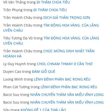
Võ Văn Thắng
trong
ĐI THĂM CHÙA TIÊU
Trần Phụng
trong
ĐI THĂM CHÙA TIÊU
Trần Hoành Châu
trong
DICH GIẢ THÂN TRỌNG SƠN
Trần Hoành Châu
trong
TÍM ĐỘNG HOA VÀNG. CỦA LÃNG
UYỂN CHÂU
Tiêu Tương Dạ Vũ
trong
TÍM ĐỘNG HOA VÀNG. CỦA LÃNG
UYỂN CHÂU
Trần Hoành Châu
trong
CHÚC MỪNG SINH NHẬT TRẦN
HOÀNH HÀ
Ly Duy Huynh
trong
CHOL CHNAM THMAY ở CẦN THƠ
Duyen Cao
trong
ĐÁM GIỖ QUÊ
Luong Minh
trong
LÊNH ĐÊNH PHẬN BẠC RONG RÊU
Phan Cát Tường
trong
LÊNH ĐÊNH PHẬN BẠC RONG RÊU
Bacsi Suu
trong
NHÂN CHUYẾN THĂM VĂN MIẾU VĨNH LONG
Bacsi Suu
trong
NHÂN CHUYẾN THĂM VĂN MIẾU VĨNH LONG
Sửu
trong
KHÔNG ĐỀ 1 CỦA THÁI LÃO