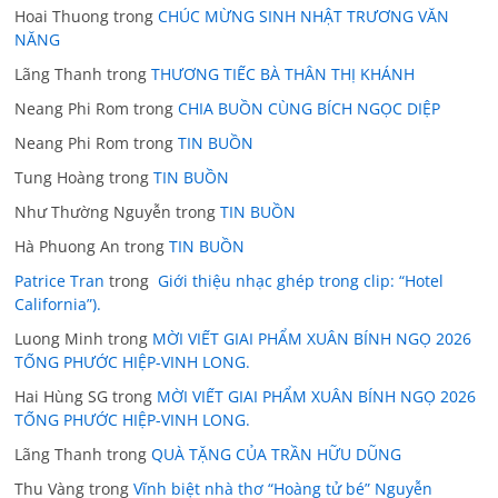
Hoai Thuong
trong
CHÚC MỪNG SINH NHẬT TRƯƠNG VĂN
NĂNG
Lãng Thanh
trong
THƯƠNG TIẾC BÀ THÂN THỊ KHÁNH
Neang Phi Rom
trong
CHIA BUỒN CÙNG BÍCH NGỌC DIỆP
Neang Phi Rom
trong
TIN BUỒN
Tung Hoàng
trong
TIN BUỒN
Như Thường Nguyễn
trong
TIN BUỒN
Hà Phuong An
trong
TIN BUỒN
Patrice Tran
trong
Giới thiệu nhạc ghép trong clip: “Hotel
California”).
Luong Minh
trong
MỜI VIẾT GIAI PHẨM XUÂN BÍNH NGỌ 2026
TỐNG PHƯỚC HIỆP-VINH LONG.
Hai Hùng SG
trong
MỜI VIẾT GIAI PHẨM XUÂN BÍNH NGỌ 2026
TỐNG PHƯỚC HIỆP-VINH LONG.
Lãng Thanh
trong
QUÀ TẶNG CỦA TRẦN HỮU DŨNG
Thu Vàng
trong
Vĩnh biệt nhà thơ “Hoàng tử bé” Nguyễn