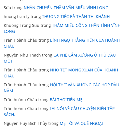
Sửu
trong
NHÂN CHUYẾN THĂM VĂN MIẾU VĨNH LONG
huong tran ly
trong
THƯƠNG TIẾC BÀ THÂN THỊ KHÁNH
Khuong Trong Suu
trong
THĂM MIẾU CÔNG THẦN TỈNH VĨNH
LONG
Trần Hoành Châu
trong
BÍNH NGỌ THẲNG TIẾN CỦA HOÀNH
CHÂU
Nguyễn Như Thạch
trong
CÀ PHÊ CẨM XƯƠNG Ở THỦ DẦU
MỘT
Trần Hoành Châu
trong
NHỚ TẾT MONG XUÂN CỦA HOÀNH
CHÂU
Trần Hoành Châu
trong
HỘI THƠ VĂN XƯƠNG CÁC HOP ĐẦU
NĂM
Trần hoành Cháu
trong
BÀI THƠ TIỄN MẸ
Trần hoành Châu
trong
LẠI NÓI VỀ CÂU CHUYỆN BIÊN TẬP
SÁCH.
Nguyen Huy Bích Thủy
trong
MẸ TÔI VÀ QUÊ NGOẠI