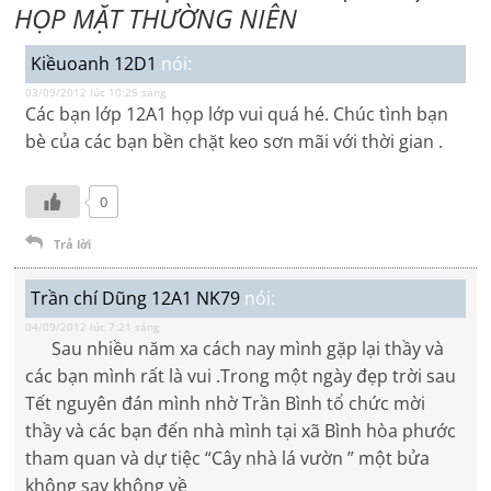
HỌP MẶT THƯỜNG NIÊN
Kiềuoanh 12D1
nói:
03/09/2012 lúc 10:25 sáng
Các bạn lớp 12A1 họp lớp vui quá hé. Chúc tình bạn
bè của các bạn bền chặt keo sơn mãi với thời gian .
0
Trả lời
Trần chí Dũng 12A1 NK79
nói:
04/09/2012 lúc 7:21 sáng
Sau nhiều năm xa cách nay mình gặp lại thầy và
các bạn mình rất là vui .Trong một ngày đẹp trời sau
Tết nguyên đán mình nhờ Trần Bình tổ chức mời
thầy và các bạn đến nhà mình tại xã Bình hòa phước
tham quan và dự tiệc “Cây nhà lá vườn ” một bửa
không say không về