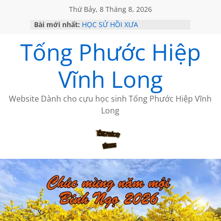
Thứ Bảy, 8 Tháng 8, 2026
GIÃ TỪ ĐÀ LẠT của ANTH ĐOÀN
Bài mới nhất:
HỌC SỬ HỒI XƯA
KHÔNG ĐỀ 20 CỦA THÁI LÃO
Tống Phước Hiệp
KHÔNG ĐỀ 19 CỦA THÁI LÃO
CHÙM THƠ CỦA BÍCH HÀ
Vĩnh Long
Website Dành cho cựu học sinh Tống Phước Hiệp Vĩnh
Long