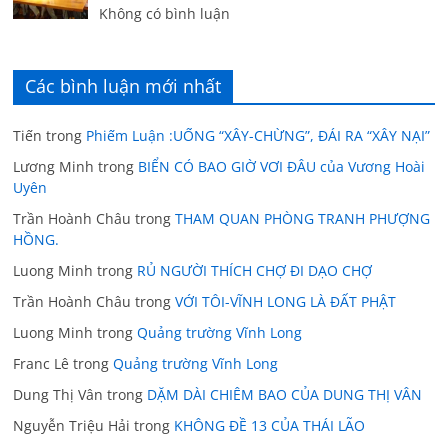
Không có bình luận
Các bình luận mới nhất
Tiến
trong
Phiếm Luận :UỐNG “XÂY-CHỪNG”, ĐÁI RA “XÂY NẠI”
Lương Minh
trong
BIỂN CÓ BAO GIỜ VƠI ĐÂU của Vương Hoài
Uyên
Trần Hoành Châu
trong
THAM QUAN PHÒNG TRANH PHƯỢNG
HỒNG.
Luong Minh
trong
RỦ NGƯỜI THÍCH CHỢ ĐI DẠO CHỢ
Trần Hoành Châu
trong
VỚI TÔI-VĨNH LONG LÀ ĐẤT PHẬT
Luong Minh
trong
Quảng trường Vĩnh Long
Franc Lê
trong
Quảng trường Vĩnh Long
Dung Thị Vân
trong
DẶM DÀI CHIÊM BAO CỦA DUNG THỊ VÂN
Nguyễn Triệu Hải
trong
KHÔNG ĐỀ 13 CỦA THÁI LÃO