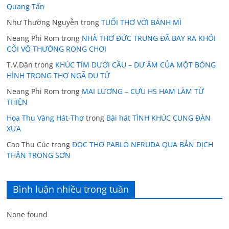
Quang Tấn
Như Thường Nguyễn
trong
TUỔI THƠ VỚI BÁNH MÌ
Neang Phi Rom
trong
NHÀ THƠ ĐỨC TRUNG ĐÃ BAY RA KHỎI
CÕI VÔ THƯỜNG RONG CHƠI
T.V.Dân
trong
KHÚC TÍM DƯỚI CẦU – DƯ ÂM CỦA MỘT BÓNG
HÌNH TRONG THƠ NGÃ DU TỬ
Neang Phi Rom
trong
MAI LƯƠNG – CỰU HS HAM LÀM TỪ
THIỆN
Hoa Thu Vàng Hát-Thơ
trong
Bài hát TÌNH KHÚC CUNG ĐÀN
XƯA
Cao Thu Cúc
trong
ĐỌC THƠ PABLO NERUDA QUA BẢN DỊCH
THÂN TRONG SƠN
Bình luận nhiều trong tuần
None found