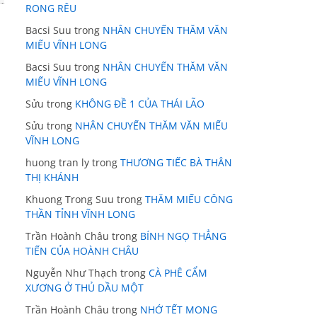
RONG RÊU
Bacsi Suu
trong
NHÂN CHUYẾN THĂM VĂN
MIẾU VĨNH LONG
Bacsi Suu
trong
NHÂN CHUYẾN THĂM VĂN
MIẾU VĨNH LONG
Sửu
trong
KHÔNG ĐỀ 1 CỦA THÁI LÃO
Sửu
trong
NHÂN CHUYẾN THĂM VĂN MIẾU
VĨNH LONG
huong tran ly
trong
THƯƠNG TIẾC BÀ THÂN
THỊ KHÁNH
Khuong Trong Suu
trong
THĂM MIẾU CÔNG
THẦN TỈNH VĨNH LONG
Trần Hoành Châu
trong
BÍNH NGỌ THẲNG
TIẾN CỦA HOÀNH CHÂU
Nguyễn Như Thạch
trong
CÀ PHÊ CẨM
XƯƠNG Ở THỦ DẦU MỘT
Trần Hoành Châu
trong
NHỚ TẾT MONG