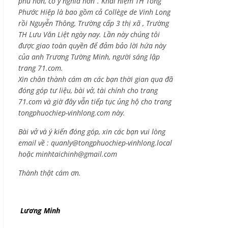
phú hơn, có ý nghĩa hơn”. Khái niệm TH Tống
Phước Hiệp là bao gồm cả
Collège de Vinh Long
rồi Nguyễn Thông,
Trường cấp 3 thị xã , Trường
TH Lưu Văn Liệt ngày nay. Lần này chúng tôi
được giao toàn quyền để đảm bảo lời hứa này
của anh Trương Tường Minh, người sáng lập
trang 71.com.
Xin chân thành cám ơn các bạn thời gian qua đã
đóng góp tư liệu, bài vở, tài chính cho trang
71.com và giờ đây vẫn tiếp tục ủng hộ cho trang
tongphuochiep-vinhlong.com này.
Bài vở và ý kiến đóng góp, xin các bạn vui lòng
email về :
quanly@tongphuochiep-vinhlong.local
hoặc
minhtaichinh@gmail.com
Thành thật cám ơn.
Lương Minh