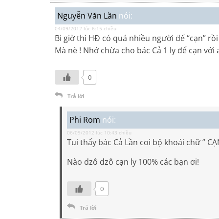
Nguyễn Văn Lần
nói:
04/09/2012 lúc 6:15 chiều
Bi giờ thì HĐ có quá nhiều người để “cạn” rồi 
Mà nè ! Nhớ chừa cho bác Cả 1 ly để cạn với
0
Trả lời
Phi Rom
nói:
06/09/2012 lúc 10:43 chiều
Tui thấy bác Cả Lần coi bộ khoái chữ ” CẠ
Nào dzô dzô cạn ly 100% các bạn ơi!
0
Trả lời