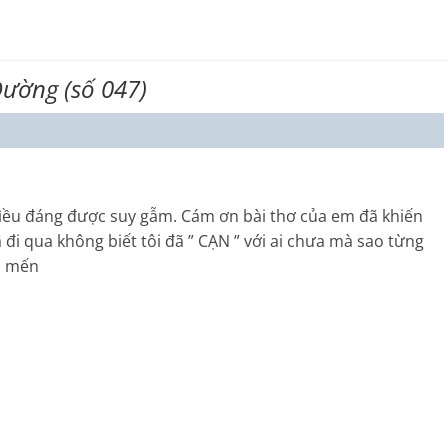
ường (số 047)
à đìều đáng được suy gẫm. Cám ơn bài thơ của em đã khiến
ã đi qua không biết tôi đã ” CẠN ” với ai chưa mà sao từng
n mến