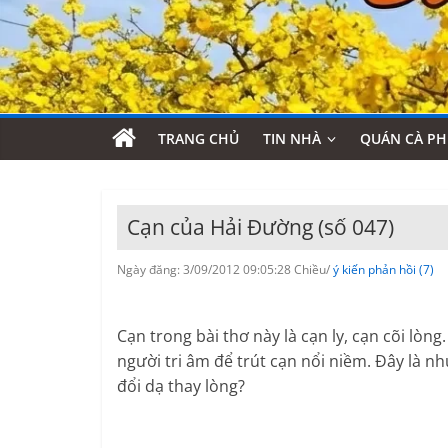
TRANG CHỦ
TIN NHÀ
QUÁN CÀ PH
Cạn của Hải Đường (số 047)
Ngày đăng: 3/09/2012 09:05:28 Chiều/
ý kiến phản hồi (7)
Cạn trong bài thơ này là cạn ly, cạn cõi lò
người tri âm để trút cạn nổi niềm. Đây là n
đổi dạ thay lòng?