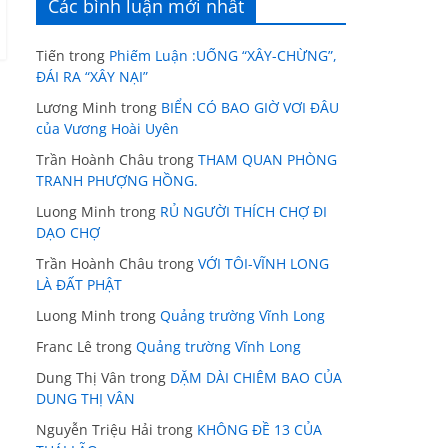
Các bình luận mới nhất
Tiến
trong
Phiếm Luận :UỐNG “XÂY-CHỪNG”,
ĐÁI RA “XÂY NẠI”
Lương Minh
trong
BIỂN CÓ BAO GIỜ VƠI ĐÂU
của Vương Hoài Uyên
Trần Hoành Châu
trong
THAM QUAN PHÒNG
TRANH PHƯỢNG HỒNG.
Luong Minh
trong
RỦ NGƯỜI THÍCH CHỢ ĐI
DẠO CHỢ
Trần Hoành Châu
trong
VỚI TÔI-VĨNH LONG
LÀ ĐẤT PHẬT
Luong Minh
trong
Quảng trường Vĩnh Long
Franc Lê
trong
Quảng trường Vĩnh Long
Dung Thị Vân
trong
DẶM DÀI CHIÊM BAO CỦA
DUNG THỊ VÂN
Nguyễn Triệu Hải
trong
KHÔNG ĐỀ 13 CỦA