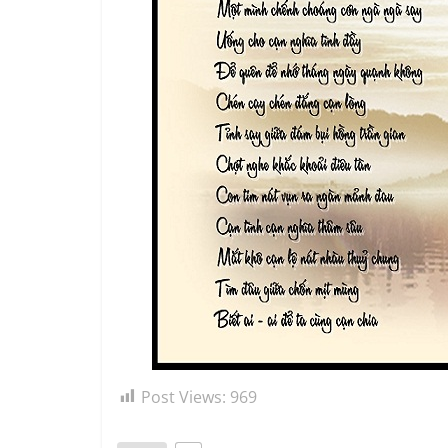
Post Views:
969