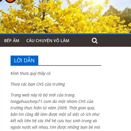
BẾP ẤM
CÂU CHUYỆN VÕ LÂM
LỜI DẪN
Kính thưa quý thầy cô
Thưa các bạn CHS của trường
Trang web này là bộ mới của trang
tongphuochiep71.com do một nhóm CHS của
trường thực hiện từ năm 2009. Thời gian qua,
bản tin cũng đã làm được một số việc có ích như
kết nối liên hệ các thế hệ cựu học sinh trong và
ngoài nước với nhau, tìm được những bạn bè mà