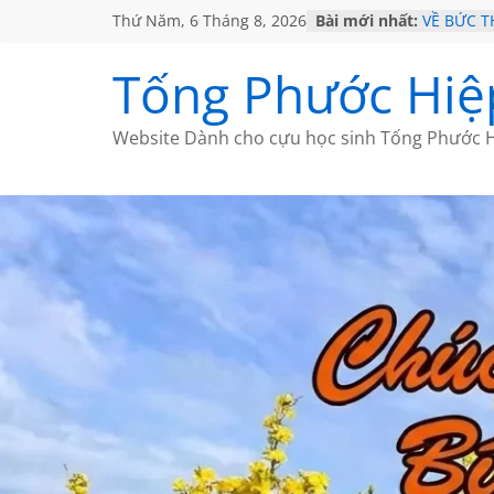
Thứ Năm, 6 Tháng 8, 2026
Bài mới nhất:
VỀ BỨC 
GẶP Ở M
HỌC SỬ 
Tống Phước Hiệ
MỘT ĐỜI
SÁCH
BẤT CHỢ
Website Dành cho cựu học sinh Tống Phước H
CÀ PHÊ 