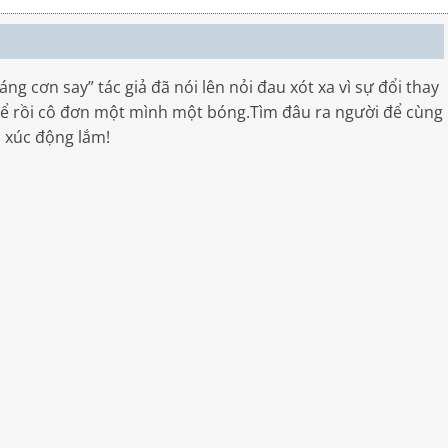
g cơn say” tác giả đã nói lên nỏi đau xót xa vì sự đổi thay
 để rồi cô đơn một mình một bóng.Tìm đâu ra người để cùng
y xúc động lắm!