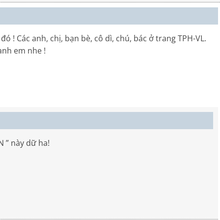
đó ! Các anh, chị, bạn bè, cô dì, chú, bác ở trang TPH-VL.
 anh em nhe !
N ” này dữ ha!