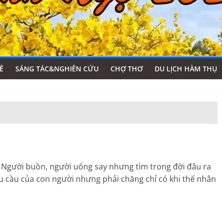
Ê
SÁNG TÁC&NGHIÊN CỨU
CHỢ THƠ
DU LỊCH HÀM THỤ
ng. Người buồn, người uống say nhưng tìm trong đời đâu ra
hu cầu của con người nhưng phải chăng chỉ có khi thế nhân