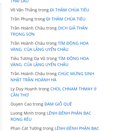
THÁI LÃO
Võ Văn Thắng
trong
ĐI THĂM CHÙA TIÊU
Trần Phụng
trong
ĐI THĂM CHÙA TIÊU
Trần Hoành Châu
trong
DICH GIẢ THÂN
TRỌNG SƠN
Trần Hoành Châu
trong
TÍM ĐỘNG HOA
VÀNG. CỦA LÃNG UYỂN CHÂU
Tiêu Tương Dạ Vũ
trong
TÍM ĐỘNG HOA
VÀNG. CỦA LÃNG UYỂN CHÂU
Trần Hoành Châu
trong
CHÚC MỪNG SINH
NHẬT TRẦN HOÀNH HÀ
Ly Duy Huynh
trong
CHOL CHNAM THMAY ở
CẦN THƠ
Duyen Cao
trong
ĐÁM GIỖ QUÊ
Luong Minh
trong
LÊNH ĐÊNH PHẬN BẠC
RONG RÊU
Phan Cát Tường
trong
LÊNH ĐÊNH PHẬN BẠC