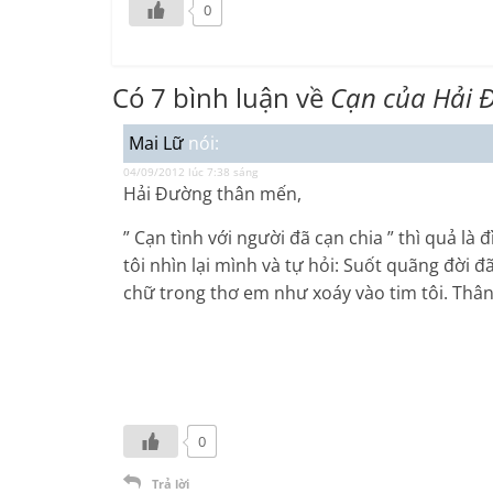
0
Có 7 bình luận về
Cạn của Hải Đ
Mai Lữ
nói:
04/09/2012 lúc 7:38 sáng
Hải Đường thân mến,
” Cạn tình với người đã cạn chia ” thì quả l
tôi nhìn lại mình và tự hỏi: Suốt quãng đời đ
chữ trong thơ em như xoáy vào tim tôi. Thâ
0
Trả lời