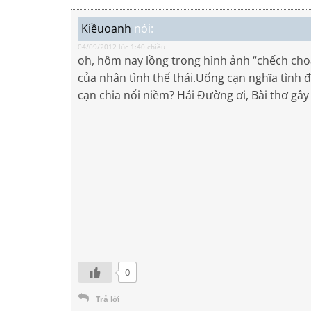
Kiềuoanh
nói:
04/09/2012 lúc 1:40 chiều
oh, hôm nay lồng trong hình ảnh “chếch choán
của nhân tình thế thái.Uống cạn nghĩa tình
cạn chia nổi niềm? Hải Đường ơi, Bài thơ gâ
0
Trả lời