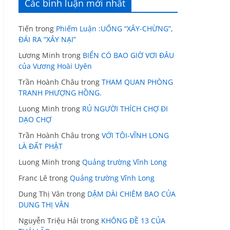
Các bình luận mới nhất
Tiến
trong
Phiếm Luận :UỐNG “XÂY-CHỪNG”,
ĐÁI RA “XÂY NẠI”
Lương Minh
trong
BIỂN CÓ BAO GIỜ VƠI ĐÂU
của Vương Hoài Uyên
Trần Hoành Châu
trong
THAM QUAN PHÒNG
TRANH PHƯỢNG HỒNG.
Luong Minh
trong
RỦ NGƯỜI THÍCH CHỢ ĐI
DẠO CHỢ
Trần Hoành Châu
trong
VỚI TÔI-VĨNH LONG
LÀ ĐẤT PHẬT
Luong Minh
trong
Quảng trường Vĩnh Long
Franc Lê
trong
Quảng trường Vĩnh Long
Dung Thị Vân
trong
DẶM DÀI CHIÊM BAO CỦA
DUNG THỊ VÂN
Nguyễn Triệu Hải
trong
KHÔNG ĐỀ 13 CỦA