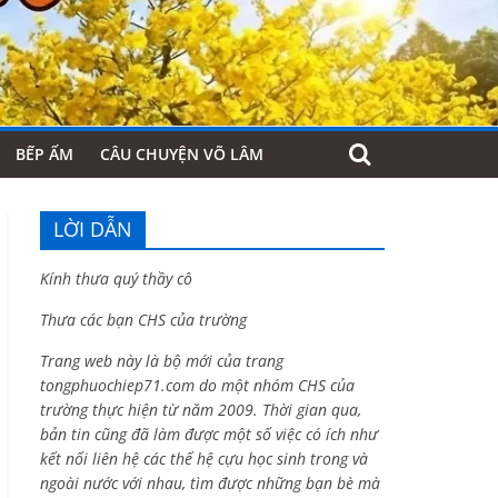
BẾP ẤM
CÂU CHUYỆN VÕ LÂM
LỜI DẪN
Kính thưa quý thầy cô
Thưa các bạn CHS của trường
Trang web này là bộ mới của trang
tongphuochiep71.com do một nhóm CHS của
trường thực hiện từ năm 2009. Thời gian qua,
bản tin cũng đã làm được một số việc có ích như
kết nối liên hệ các thế hệ cựu học sinh trong và
ngoài nước với nhau, tìm được những bạn bè mà