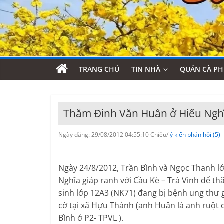
TRANG CHỦ
TIN NHÀ
QUÁN CÀ PH
Thăm Đinh Văn Huân ở Hiếu Nghĩ
Ngày đăng: 29/08/2012 04:55:10 Chiều/
ý kiến phản hồi (5)
Ngày 24/8/2012, Trần Bình và Ngọc Thanh l
Nghĩa giáp ranh với Cầu Kè – Trà Vinh để t
sinh lớp 12A3 (NK71) đang bị bệnh ung thư 
cờ tại xã Hựu Thành (anh Huân là anh ruột 
Bình ở P2- TPVL ).