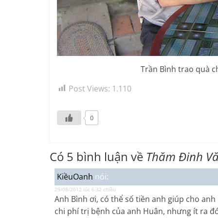
Trần Bình trao quà cho 
Post Views:
1.110
0
Có 5 bình luận về
Thăm Đinh Vă
KiềuOanh
nói:
29/08/2012 lúc 6:32 chiều
Anh Bình ơi, có thể số tiền anh giúp cho an
chi phí trị bệnh của anh Huân, nhưng ít ra đ