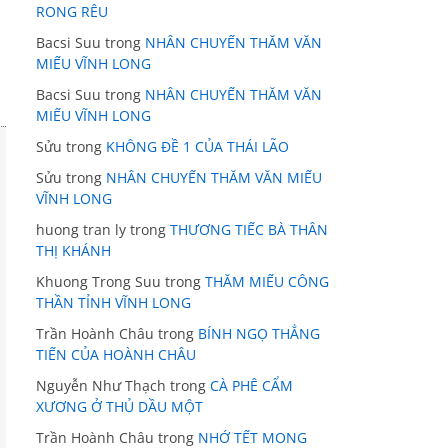
RONG RÊU
Bacsi Suu
trong
NHÂN CHUYẾN THĂM VĂN
MIẾU VĨNH LONG
Bacsi Suu
trong
NHÂN CHUYẾN THĂM VĂN
MIẾU VĨNH LONG
Sửu
trong
KHÔNG ĐỀ 1 CỦA THÁI LÃO
Sửu
trong
NHÂN CHUYẾN THĂM VĂN MIẾU
VĨNH LONG
huong tran ly
trong
THƯƠNG TIẾC BÀ THÂN
THỊ KHÁNH
Khuong Trong Suu
trong
THĂM MIẾU CÔNG
THẦN TỈNH VĨNH LONG
Trần Hoành Châu
trong
BÍNH NGỌ THẲNG
TIẾN CỦA HOÀNH CHÂU
Nguyễn Như Thạch
trong
CÀ PHÊ CẨM
XƯƠNG Ở THỦ DẦU MỘT
Trần Hoành Châu
trong
NHỚ TẾT MONG