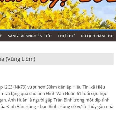
Ê
SÁNG TÁC&NGHIÊN CỨU
CHỢ THƠ
DU LỊCH HÀM THỤ
a (Vũng Liêm)
ớp12C3 (NK79) vượt hơn 50km đến ấp Hiếu Tín, xã Hiếu
hăm và tặng quà cho anh Đinh Văn Huân 61 tuổi cựu học
gan. Anh Huân là người gặp Trần Bình trong một dịp tình
của Đinh Văn Hùng – bạn Bình. Hùng có vợ là Thủy gần nhà