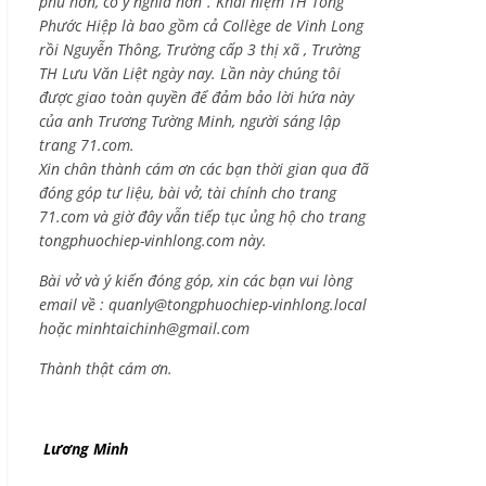
phú hơn, có ý nghĩa hơn”. Khái niệm TH Tống
Phước Hiệp là bao gồm cả
Collège de Vinh Long
rồi Nguyễn Thông,
Trường cấp 3 thị xã , Trường
TH Lưu Văn Liệt ngày nay. Lần này chúng tôi
được giao toàn quyền để đảm bảo lời hứa này
của anh Trương Tường Minh, người sáng lập
trang 71.com.
Xin chân thành cám ơn các bạn thời gian qua đã
đóng góp tư liệu, bài vở, tài chính cho trang
71.com và giờ đây vẫn tiếp tục ủng hộ cho trang
tongphuochiep-vinhlong.com này.
Bài vở và ý kiến đóng góp, xin các bạn vui lòng
email về :
quanly@tongphuochiep-vinhlong.local
hoặc
minhtaichinh@gmail.com
Thành thật cám ơn.
Lương Minh