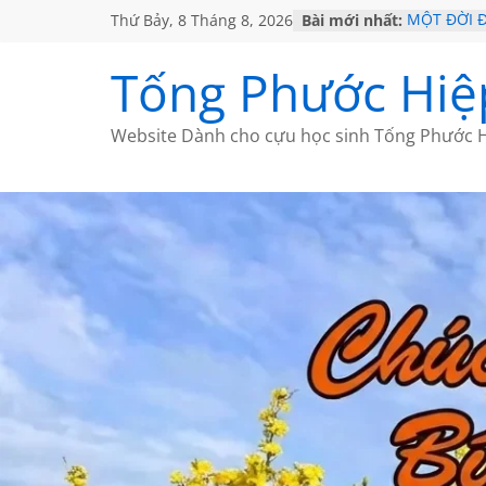
Thứ Bảy, 8 Tháng 8, 2026
Bài mới nhất:
MỘT ĐỜI 
SÁCH
KHÔNG ĐỀ 
Tống Phước Hiệ
CHÙM THƠ
GIÃ TỪ ĐÀ
HỌC SỬ H
Website Dành cho cựu học sinh Tống Phước H