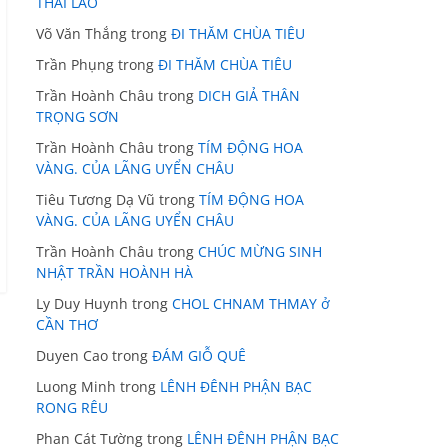
THÁI LÃO
Võ Văn Thắng
trong
ĐI THĂM CHÙA TIÊU
Trần Phụng
trong
ĐI THĂM CHÙA TIÊU
Trần Hoành Châu
trong
DICH GIẢ THÂN
TRỌNG SƠN
Trần Hoành Châu
trong
TÍM ĐỘNG HOA
VÀNG. CỦA LÃNG UYỂN CHÂU
Tiêu Tương Dạ Vũ
trong
TÍM ĐỘNG HOA
VÀNG. CỦA LÃNG UYỂN CHÂU
Trần Hoành Châu
trong
CHÚC MỪNG SINH
NHẬT TRẦN HOÀNH HÀ
Ly Duy Huynh
trong
CHOL CHNAM THMAY ở
CẦN THƠ
Duyen Cao
trong
ĐÁM GIỖ QUÊ
Luong Minh
trong
LÊNH ĐÊNH PHẬN BẠC
RONG RÊU
Phan Cát Tường
trong
LÊNH ĐÊNH PHẬN BẠC