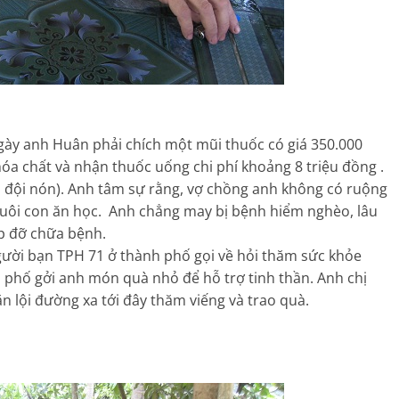
ngày anh Huân phải chích một mũi thuốc có giá 350.000
óa chất và nhận thuốc uống chi phí khoảng 8 triệu đồng .
i đội nón). Anh tâm sự rằng, vợ chồng anh không có ruộng
uôi con ăn học. Anh chẳng may bị bệnh hiểm nghèo, lâu
úp đỡ chữa bệnh.
gười bạn TPH 71 ở thành phố gọi về hỏi thăm sức khỏe
h phố gởi anh món quà nhỏ để hỗ trợ tinh thần. Anh chị
 lội đường xa tới đây thăm viếng và trao quà.