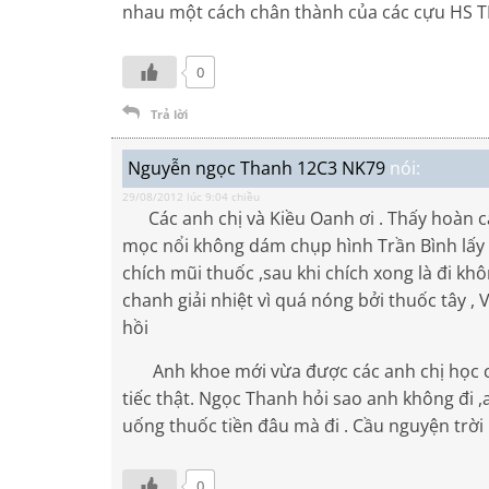
nhau một cách chân thành của các cựu HS TP
0
Trả lời
Nguyễn ngọc Thanh 12C3 NK79
nói:
29/08/2012 lúc 9:04 chiều
Các anh chị và Kiều Oanh ơi . Thấy hoàn cả
mọc nổi không dám chụp hình Trần Bình lấy c
chích mũi thuốc ,sau khi chích xong là đi k
chanh giải nhiệt vì quá nóng bởi thuốc tây ,
hồi
Anh khoe mới vừa được các anh chị học ch
tiếc thật. Ngọc Thanh hỏi sao anh không đi ,
uống thuốc tiền đâu mà đi . Cầu nguyện trời
0