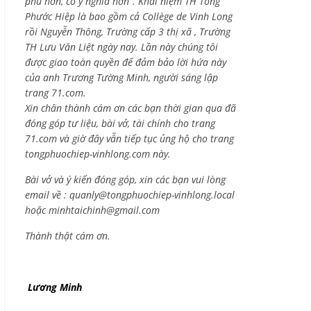
phú hơn, có ý nghĩa hơn”. Khái niệm TH Tống
Phước Hiệp là bao gồm cả
Collège de Vinh Long
rồi Nguyễn Thông,
Trường cấp 3 thị xã , Trường
TH Lưu Văn Liệt ngày nay. Lần này chúng tôi
được giao toàn quyền để đảm bảo lời hứa này
của anh Trương Tường Minh, người sáng lập
trang 71.com.
Xin chân thành cám ơn các bạn thời gian qua đã
đóng góp tư liệu, bài vở, tài chính cho trang
71.com và giờ đây vẫn tiếp tục ủng hộ cho trang
tongphuochiep-vinhlong.com này.
Bài vở và ý kiến đóng góp, xin các bạn vui lòng
email về :
quanly@tongphuochiep-vinhlong.local
hoặc
minhtaichinh@gmail.com
Thành thật cám ơn.
Lương Minh