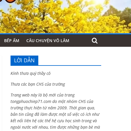
BẾP ẤM
CÂU CHUYỆN VÕ LÂM
LỜI DẪN
Kính thưa quý thầy cô
Thưa các bạn CHS của trường
Trang web này là bộ mới của trang
tongphuochiep71.com do một nhóm CHS của
trường thực hiện từ năm 2009. Thời gian qua,
bản tin cũng đã làm được một số việc có ích như
kết nối liên hệ các thế hệ cựu học sinh trong và
ngoài nước với nhau, tìm được những bạn bè mà