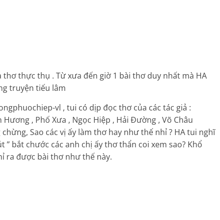
 thơ thực thụ . Từ xưa đến giờ 1 bài thơ duy nhất mà HA
ng truyện tiếu lâm
ngphuochiep-vl , tui có dịp đọc thơ của các tác giả :
 Hương , Phố Xưa , Ngọc Hiệp , Hải Đường , Võ Châu
hừng, Sao các vị ấy làm thơ hay như thế nhỉ ? HA tui nghĩ
bút ” bắt chước các anh chị ấy thơ thẩn coi xem sao? Khổ
hỉ ra được bài thơ như thế này.