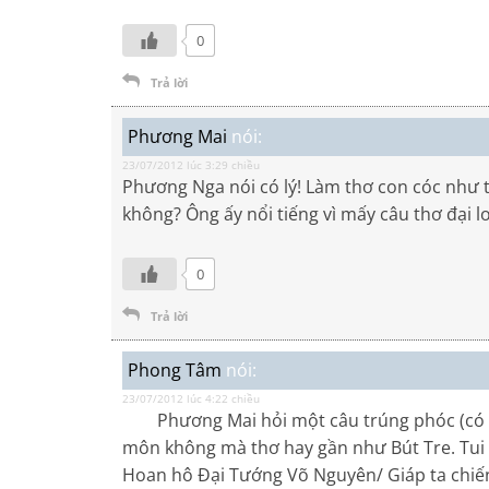
0
Trả lời
Phương Mai
nói:
23/07/2012 lúc 3:29 chiều
Phương Nga nói có lý! Làm thơ con cóc như th
không? Ông ấy nổi tiếng vì mấy câu thơ đại l
0
Trả lời
Phong Tâm
nói:
23/07/2012 lúc 4:22 chiều
Phương Mai hỏi một câu trúng phóc (có quen
môn không mà thơ hay gần như Bút Tre. Tui n
Hoan hô Đại Tướng Võ Nguyên/ Giáp ta chiến