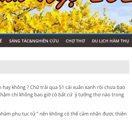
Ê
SÁNG TÁC&NGHIÊN CỨU
CHỢ THƠ
DU LỊCH HÀM THỤ
in hay không ? Chứ trải qua 51 cái xuân xanh rồi chưa bao
ơ thậm chí không bao giờ có bất cứ ý tưởng thơ nào trong
 phàm phu tục tử ” nên không có thể cảm nhận được thiên