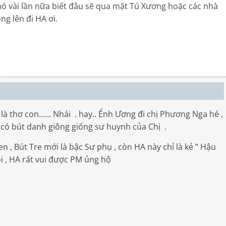
hó vài lần nữa biết đâu sẽ qua mặt Tú Xương hoặc các nhà
ng lên đi HA ơi.
là thơ con…… Nhái . hay.. Ểnh Ương đi chị Phương Nga hé ,
 có bút danh giông giống sư huynh của Chị .
 Bút Tre mới là bậc Sư phụ , còn HA này chỉ là kẻ ” Hậu
ôi , HA rất vui được PM ủng hộ