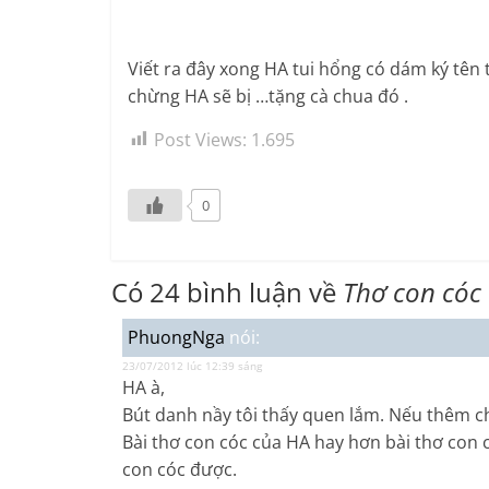
Viết ra đây xong HA tui hổng có dám ký tên t
chừng HA sẽ bị …tặng cà chua đó .
Post Views:
1.695
0
Có 24 bình luận về
Thơ con cóc
PhuongNga
nói:
23/07/2012 lúc 12:39 sáng
HA à,
Bút danh nầy tôi thấy quen lắm. Nếu thêm ch
Bài thơ con cóc của HA hay hơn bài thơ con c
con cóc được.