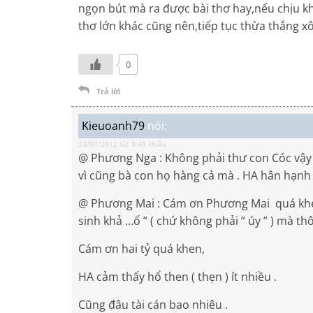
ngọn bút mà ra được bài thơ hay,nếu chịu k
thơ lớn khác cũng nên,tiếp tục thừa thắng xô
0
Trả lời
Kieuoanh79
nói:
23/07/2012 lúc 9:43 chiều
@ Phương Nga : Không phải thư con Cóc vậy 
vì cũng bà con họ hàng cả mà . HA hân hạnh
@ Phương Mai : Cám ơn Phương Mai quá khen ,
sinh khả …ố ” ( chứ không phải ” úy ” ) mà th
Cám ơn hai tỷ quá khen,
HA cảm thấy hổ then ( thẹn ) ít nhiều .
Cũng đâu tài cán bao nhiêu .