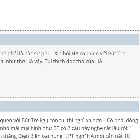
ế phải là bậc sư phụ . Xin hỏi HA có quen với Bút Tre
oại như thơ HA vậy..Tui thích đọc thơ của HA.
 với Bút Tre kg ) còn tui thì nghĩ xa hơn – Có phải đồng
hớ mài mại hình như BT có 2 câu nầy nghe rất lâu rồi: ”
 thắng Điện Biên oai hùng “. PT nghĩ HA mới cắn nát 10