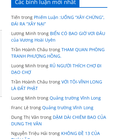
Các bình luận mới nhất
Tiến
trong
Phiếm Luận :UỐNG “XÂY-CHỪNG”,
ĐÁI RA “XÂY NẠI”
Lương Minh
trong
BIỂN CÓ BAO GIỜ VƠI ĐÂU
của Vương Hoài Uyên
Trần Hoành Châu
trong
THAM QUAN PHÒNG
TRANH PHƯỢNG HỒNG.
Luong Minh
trong
RỦ NGƯỜI THÍCH CHỢ ĐI
DẠO CHỢ
Trần Hoành Châu
trong
VỚI TÔI-VĨNH LONG
LÀ ĐẤT PHẬT
Luong Minh
trong
Quảng trường Vĩnh Long
Franc Lê
trong
Quảng trường Vĩnh Long
Dung Thị Vân
trong
DẶM DÀI CHIÊM BAO CỦA
DUNG THỊ VÂN
Nguyễn Triệu Hải
trong
KHÔNG ĐỀ 13 CỦA