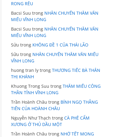
RONG RÊU
Bacsi Suu
trong
NHÂN CHUYẾN THĂM VĂN
MIẾU VĨNH LONG
Bacsi Suu
trong
NHÂN CHUYẾN THĂM VĂN
MIẾU VĨNH LONG
Sửu
trong
KHÔNG ĐỀ 1 CỦA THÁI LÃO
Sửu
trong
NHÂN CHUYẾN THĂM VĂN MIẾU
VĨNH LONG
huong tran ly
trong
THƯƠNG TIẾC BÀ THÂN
THỊ KHÁNH
Khuong Trong Suu
trong
THĂM MIẾU CÔNG
THẦN TỈNH VĨNH LONG
Trần Hoành Châu
trong
BÍNH NGỌ THẲNG
TIẾN CỦA HOÀNH CHÂU
Nguyễn Như Thạch
trong
CÀ PHÊ CẨM
XƯƠNG Ở THỦ DẦU MỘT
Trần Hoành Châu
trong
NHỚ TẾT MONG