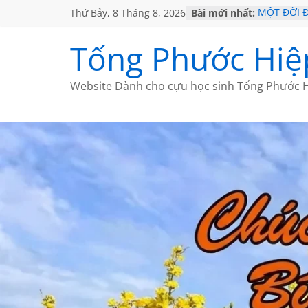
Thứ Bảy, 8 Tháng 8, 2026
Bài mới nhất:
MỘT ĐỜI 
SÁCH
KHÔNG ĐỀ 
Tống Phước Hiệ
CHÙM THƠ
GIÃ TỪ ĐÀ
HỌC SỬ H
Website Dành cho cựu học sinh Tống Phước H