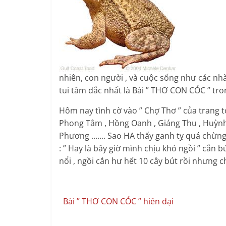
nhiên, con người , và cuộc sống như các nhà
tui tâm đắc nhất là Bài ” THƠ CON CÓC ” tro
Hôm nay tình cờ vào ” Chợ Thơ ” của trang to
Phong Tâm , Hồng Oanh , Giáng Thu , Huỳnh
Phương ……. Sao HA thấy ganh tỵ quá chừng c
: ” Hay là bây giờ mình chịu khó ngồi ” cắn 
nổi , ngồi cắn hư hết 10 cây bút rồi nhưng c
Bài ” THƠ CON CÓC ” hiên đại