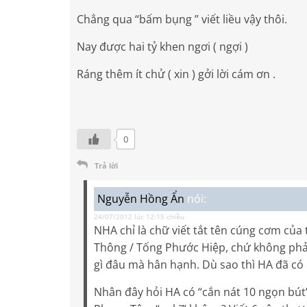
Chẳng qua “bấm bụng ” viết liều vậy thôi.
Nay được hai tỷ khen ngơi ( ngợi )
Ráng thêm ít chử ( xin ) gởi lời cám ơn .
0
Trả lời
Nguyễn Hồng Ẩn
nói:
24/07/2012 lúc 12:15 chiều
NHA chỉ là chữ viết tắt tên cúng cơm của
Thông / Tống Phước Hiệp, chứ không phải
gì đâu mà hân hạnh. Dù sao thì HA đã có ..
Nhân đây hỏi HA có “cắn nát 10 ngọn bút”