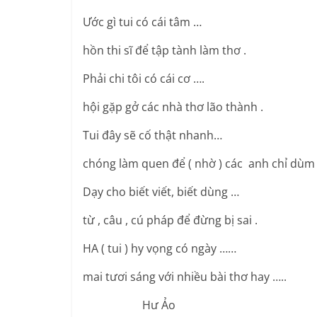
Ước gì tui có cái tâm …
hồn thi sĩ để tập tành làm thơ .
Phải chi tôi có cái cơ ….
hội gặp gở các nhà thơ lão thành .
Tui đây sẽ cố thật nhanh…
chóng làm quen để ( nhờ ) các anh chỉ dùm 
Dạy cho biết viết, biết dùng …
từ , câu , cú pháp để đừng bị sai .
HA ( tui ) hy vọng có ngày ……
mai tươi sáng với nhiều bài thơ hay …..
Hư Ảo