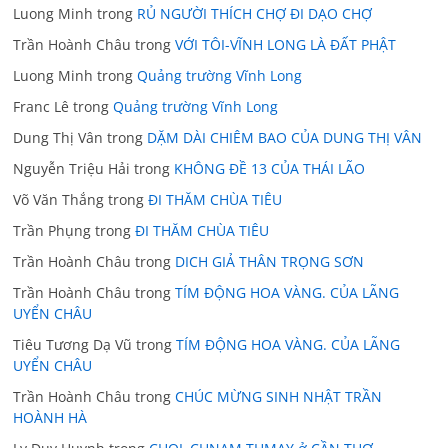
Luong Minh
trong
RỦ NGƯỜI THÍCH CHỢ ĐI DẠO CHỢ
Trần Hoành Châu
trong
VỚI TÔI-VĨNH LONG LÀ ĐẤT PHẬT
Luong Minh
trong
Quảng trường Vĩnh Long
Franc Lê
trong
Quảng trường Vĩnh Long
Dung Thị Vân
trong
DẶM DÀI CHIÊM BAO CỦA DUNG THỊ VÂN
Nguyễn Triệu Hải
trong
KHÔNG ĐỀ 13 CỦA THÁI LÃO
Võ Văn Thắng
trong
ĐI THĂM CHÙA TIÊU
Trần Phụng
trong
ĐI THĂM CHÙA TIÊU
Trần Hoành Châu
trong
DICH GIẢ THÂN TRỌNG SƠN
Trần Hoành Châu
trong
TÍM ĐỘNG HOA VÀNG. CỦA LÃNG
UYỂN CHÂU
Tiêu Tương Dạ Vũ
trong
TÍM ĐỘNG HOA VÀNG. CỦA LÃNG
UYỂN CHÂU
Trần Hoành Châu
trong
CHÚC MỪNG SINH NHẬT TRẦN
HOÀNH HÀ