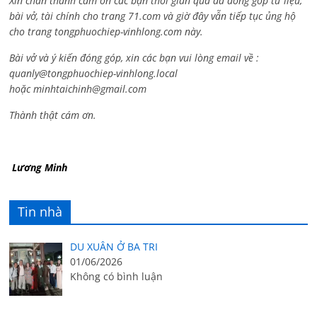
Xin chân thành cám ơn các bạn thời gian qua đã đóng góp tư liệu,
bài vở, tài chính cho trang 71.com và giờ đây vẫn tiếp tục ủng hộ
cho trang tongphuochiep-vinhlong.com này.
Bài vở và ý kiến đóng góp, xin các bạn vui lòng email về :
quanly@tongphuochiep-vinhlong.local
hoặc
minhtaichinh@gmail.com
Thành thật cám ơn.
Lương Minh
Tin nhà
DU XUÂN Ở BA TRI
01/06/2026
Không có bình luận