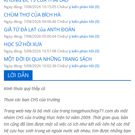
KHÔNG ĐỀ 19 CỦA THÁI LÃO
Ngày đăng: 7/08/2026 10:15:05 Chiều/
ý kiến phản hồi (0)
CHÙM THƠ CỦA BÍCH HÀ
Ngày đăng: 7/08/2026 09:06:46 Chiều/
ý kiến phản hồi (0)
GIÃ TỪ ĐÀ LẠT của ANTH ĐOÀN
Ngày đăng: 7/08/2026 05:00:04 Chiều/
ý kiến phản hồi (0)
HỌC SỬ HỒI XƯA
Ngày đăng: 5/08/2026 10:57:08 Chiều/
ý kiến phản hồi (0)
MỘT ĐỜI ĐI QUA NHỮNG TRANG SÁCH
Ngày đăng: 5/08/2026 10:02:36 Chiều/
ý kiến phản hồi (0)
LỜI DẪN
Kính thưa quý thầy cô
Thưa các bạn CHS của trường
Trang web này là bộ mới của trang tongphuochiep71.com do một
nhóm CHS của trường thực hiện từ năm 2009. Thời gian qua, bản
tin cũng đã làm được một số việc có ích như kết nối liên hệ các thế
hệ cựu học sinh trong và ngoài nước với nhau, tìm được những bạn