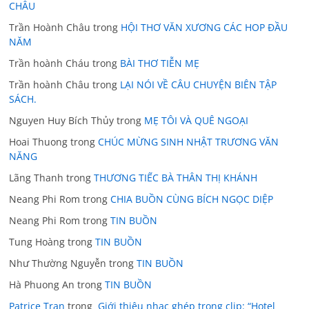
CHÂU
Trần Hoành Châu
trong
HỘI THƠ VĂN XƯƠNG CÁC HOP ĐẦU
NĂM
Trần hoành Cháu
trong
BÀI THƠ TIỄN MẸ
Trần hoành Châu
trong
LẠI NÓI VỀ CÂU CHUYỆN BIÊN TẬP
SÁCH.
Nguyen Huy Bích Thủy
trong
MẸ TÔI VÀ QUÊ NGOẠI
Hoai Thuong
trong
CHÚC MỪNG SINH NHẬT TRƯƠNG VĂN
NĂNG
Lãng Thanh
trong
THƯƠNG TIẾC BÀ THÂN THỊ KHÁNH
Neang Phi Rom
trong
CHIA BUỒN CÙNG BÍCH NGỌC DIỆP
Neang Phi Rom
trong
TIN BUỒN
Tung Hoàng
trong
TIN BUỒN
Như Thường Nguyễn
trong
TIN BUỒN
Hà Phuong An
trong
TIN BUỒN
Patrice Tran
trong
Giới thiệu nhạc ghép trong clip: “Hotel