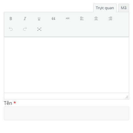
Trực quan
Mã
Tên
*