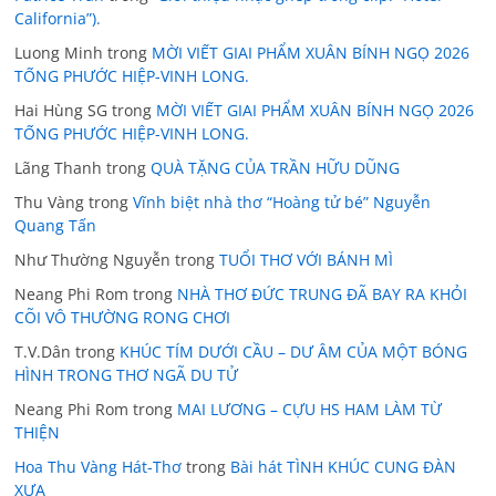
California”).
Luong Minh
trong
MỜI VIẾT GIAI PHẨM XUÂN BÍNH NGỌ 2026
TỐNG PHƯỚC HIỆP-VINH LONG.
Hai Hùng SG
trong
MỜI VIẾT GIAI PHẨM XUÂN BÍNH NGỌ 2026
TỐNG PHƯỚC HIỆP-VINH LONG.
Lãng Thanh
trong
QUÀ TẶNG CỦA TRẦN HỮU DŨNG
Thu Vàng
trong
Vĩnh biệt nhà thơ “Hoàng tử bé” Nguyễn
Quang Tấn
Như Thường Nguyễn
trong
TUỔI THƠ VỚI BÁNH MÌ
Neang Phi Rom
trong
NHÀ THƠ ĐỨC TRUNG ĐÃ BAY RA KHỎI
CÕI VÔ THƯỜNG RONG CHƠI
T.V.Dân
trong
KHÚC TÍM DƯỚI CẦU – DƯ ÂM CỦA MỘT BÓNG
HÌNH TRONG THƠ NGÃ DU TỬ
Neang Phi Rom
trong
MAI LƯƠNG – CỰU HS HAM LÀM TỪ
THIỆN
Hoa Thu Vàng Hát-Thơ
trong
Bài hát TÌNH KHÚC CUNG ĐÀN
XƯA