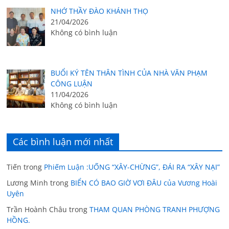
NHỚ THẦY ĐÀO KHÁNH THỌ
21/04/2026
Không có bình luận
BUỔI KÝ TÊN THÂN TÌNH CỦA NHÀ VĂN PHẠM
CÔNG LUẬN
11/04/2026
Không có bình luận
Các bình luận mới nhất
Tiến
trong
Phiếm Luận :UỐNG “XÂY-CHỪNG”, ĐÁI RA “XÂY NẠI”
Lương Minh
trong
BIỂN CÓ BAO GIỜ VƠI ĐÂU của Vương Hoài
Uyên
Trần Hoành Châu
trong
THAM QUAN PHÒNG TRANH PHƯỢNG
HỒNG.