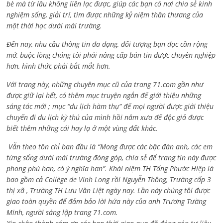
bè mà từ lâu không liên lạc được, giúp các bạn có nơi chia sẻ kinh
nghiệm sống, giải trí, tìm được những kỷ niệm thân thương của
một thời học dưới mái trường.
Đến nay, nhu cầu thông tin đa dạng, đối tượng bạn đọc cần rộng
mở, buộc lòng chúng tôi phải nâng cấp bản tin được chuyên nghiệp
hơn, hình thức phải bắt mắt hơn.
Với trang này, những chuyên mục cũ của trang 71.com gần như
được giữ lại hết, có thêm mục truyện ngắn để giới thiệu những
sáng tác mới ; mục “du lịch hàm thụ” để mọi người được giới thiệu
chuyến đi du lịch kỳ thú của mình hồi năm xưa để độc giả được
biết thêm những cái hay lạ ở một vùng đất khác.
Vẫn theo tôn chỉ ban đầu là “Mong được các bậc đàn anh, các em
từng sống dưới mái trường đóng góp, chia sẻ để trang tin này được
phong phú hơn, có ý nghĩa hơn”. Khái niệm TH Tống Phước Hiệp là
bao gồm cả
Collège de Vinh Long rồi Nguyễn Thông,
Trường cấp 3
thị xã , Trường TH Lưu Văn Liệt ngày nay. Lần này chúng tôi được
giao toàn quyền để đảm bảo lời hứa này của anh Trương Tường
Minh, người sáng lập trang 71.com.