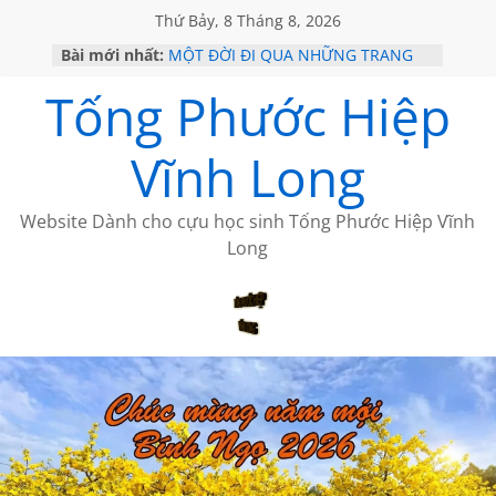
Thứ Bảy, 8 Tháng 8, 2026
Bài mới nhất:
MỘT ĐỜI ĐI QUA NHỮNG TRANG
SÁCH
Tống Phước Hiệp
KHÔNG ĐỀ 19 CỦA THÁI LÃO
CHÙM THƠ CỦA BÍCH HÀ
GIÃ TỪ ĐÀ LẠT của ANTH ĐOÀN
Vĩnh Long
HỌC SỬ HỒI XƯA
Website Dành cho cựu học sinh Tống Phước Hiệp Vĩnh
Long