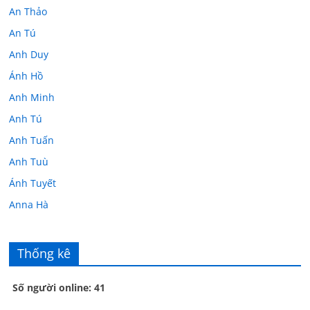
An Thảo
An Tú
Anh Duy
Ánh Hồ
Anh Minh
Anh Tú
Anh Tuấn
Anh Tuù
Ánh Tuyết
Anna Hà
Anth Đoàn
Âu Tú Vân
Thống kê
Bác sĩ Hoa
Số người online: 41
Bác sĩ Stephen Mak