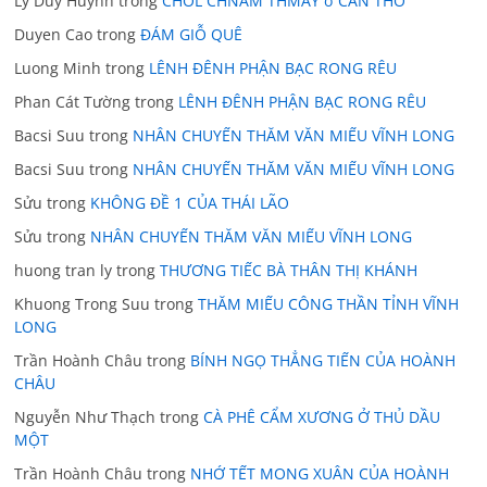
Ly Duy Huynh
trong
CHOL CHNAM THMAY ở CẦN THƠ
Duyen Cao
trong
ĐÁM GIỖ QUÊ
Luong Minh
trong
LÊNH ĐÊNH PHẬN BẠC RONG RÊU
Phan Cát Tường
trong
LÊNH ĐÊNH PHẬN BẠC RONG RÊU
Bacsi Suu
trong
NHÂN CHUYẾN THĂM VĂN MIẾU VĨNH LONG
Bacsi Suu
trong
NHÂN CHUYẾN THĂM VĂN MIẾU VĨNH LONG
Sửu
trong
KHÔNG ĐỀ 1 CỦA THÁI LÃO
Sửu
trong
NHÂN CHUYẾN THĂM VĂN MIẾU VĨNH LONG
huong tran ly
trong
THƯƠNG TIẾC BÀ THÂN THỊ KHÁNH
Khuong Trong Suu
trong
THĂM MIẾU CÔNG THẦN TỈNH VĨNH
LONG
Trần Hoành Châu
trong
BÍNH NGỌ THẲNG TIẾN CỦA HOÀNH
CHÂU
Nguyễn Như Thạch
trong
CÀ PHÊ CẨM XƯƠNG Ở THỦ DẦU
MỘT
Trần Hoành Châu
trong
NHỚ TẾT MONG XUÂN CỦA HOÀNH