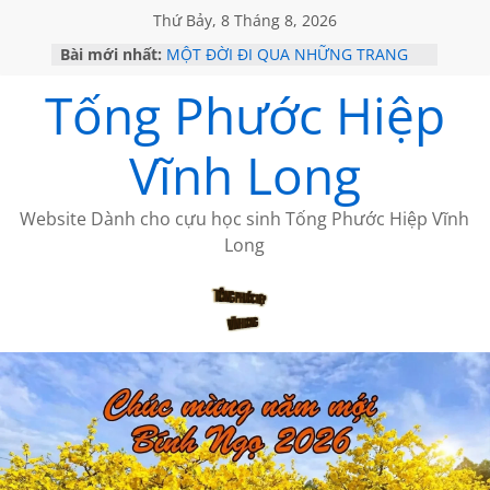
Thứ Bảy, 8 Tháng 8, 2026
Bài mới nhất:
MỘT ĐỜI ĐI QUA NHỮNG TRANG
SÁCH
Tống Phước Hiệp
KHÔNG ĐỀ 19 CỦA THÁI LÃO
CHÙM THƠ CỦA BÍCH HÀ
GIÃ TỪ ĐÀ LẠT của ANTH ĐOÀN
Vĩnh Long
HỌC SỬ HỒI XƯA
Website Dành cho cựu học sinh Tống Phước Hiệp Vĩnh
Long