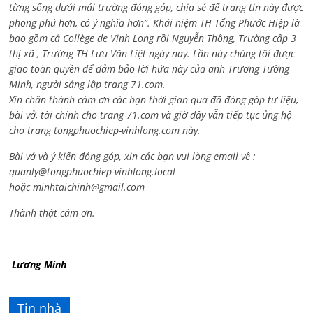
từng sống dưới mái trường đóng góp, chia sẻ để trang tin này được
phong phú hơn, có ý nghĩa hơn”. Khái niệm TH Tống Phước Hiệp là
bao gồm cả
Collège de Vinh Long rồi Nguyễn Thông,
Trường cấp 3
thị xã , Trường TH Lưu Văn Liệt ngày nay. Lần này chúng tôi được
giao toàn quyền để đảm bảo lời hứa này của anh Trương Tường
Minh, người sáng lập trang 71.com.
Xin chân thành cám ơn các bạn thời gian qua đã đóng góp tư liệu,
bài vở, tài chính cho trang 71.com và giờ đây vẫn tiếp tục ủng hộ
cho trang tongphuochiep-vinhlong.com này.
Bài vở và ý kiến đóng góp, xin các bạn vui lòng email về :
quanly@tongphuochiep-vinhlong.local
hoặc
minhtaichinh@gmail.com
Thành thật cám ơn.
Lương Minh
Tin nhà