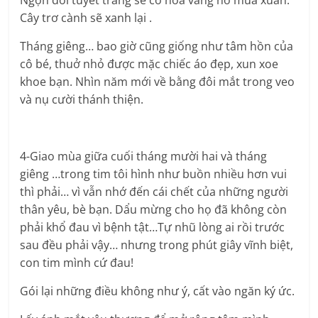
Ngọn đồi tuyết trắng sẽ có hoa vàng nở mùa xuân.
Cây trơ cành sẽ xanh lại .
Tháng giêng… bao giờ cũng giống như tâm hồn của
cô bé, thuở nhỏ được mặc chiếc áo đẹp, xun xoe
khoe bạn. Nhìn năm mới về bằng đôi mắt trong veo
và nụ cười thánh thiện.
4-Giao mùa giữa cuối tháng mười hai và tháng
giêng …trong tim tôi hình như buồn nhiều hơn vui
thì phải… vì vẫn nhớ đến cái chết của những người
thân yêu, bè bạn. Dẩu mừng cho họ đã không còn
phải khổ đau vì bệnh tật…Tự nhũ lòng ai rồi trước
sau đều phải vậy… nhưng trong phút giây vĩnh biệt,
con tim mình cứ đau!
Gói lại những điều không như ý, cất vào ngăn ký ức.