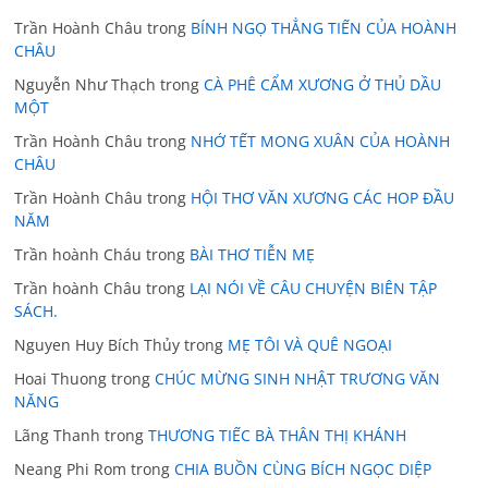
Trần Hoành Châu
trong
BÍNH NGỌ THẲNG TIẾN CỦA HOÀNH
CHÂU
Nguyễn Như Thạch
trong
CÀ PHÊ CẨM XƯƠNG Ở THỦ DẦU
MỘT
Trần Hoành Châu
trong
NHỚ TẾT MONG XUÂN CỦA HOÀNH
CHÂU
Trần Hoành Châu
trong
HỘI THƠ VĂN XƯƠNG CÁC HOP ĐẦU
NĂM
Trần hoành Cháu
trong
BÀI THƠ TIỄN MẸ
Trần hoành Châu
trong
LẠI NÓI VỀ CÂU CHUYỆN BIÊN TẬP
SÁCH.
Nguyen Huy Bích Thủy
trong
MẸ TÔI VÀ QUÊ NGOẠI
Hoai Thuong
trong
CHÚC MỪNG SINH NHẬT TRƯƠNG VĂN
NĂNG
Lãng Thanh
trong
THƯƠNG TIẾC BÀ THÂN THỊ KHÁNH
Neang Phi Rom
trong
CHIA BUỒN CÙNG BÍCH NGỌC DIỆP