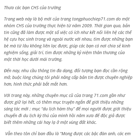
Thưa các bạn CHS của trường
Trang web này là bộ mới của trang tongphuochiep71.com do một
nhóm CHS của trường thực hiện từ năm 2009. Thời gian qua, bản
tin cũng đã làm được một số việc có ích như kết nối liên hệ các thế
hệ cựu học sinh trong và ngoài nước với nhau, tìm được những bạn
bè mà từ lâu không liên lạc được, giúp các bạn có nơi chia sẻ kinh
nghiệm sống, giải trí, tìm được những kỷ niệm thân thương của
một thời học dưới mái trường.
Đến nay, nhu cầu thông tin đa dạng, đối tượng bạn đọc cần rộng
mở, buộc lòng chúng tôi phải nâng cấp bản tin được chuyên nghiệp
hơn, hình thức phải bắt mắt hơn.
Với trang này, những chuyên mục cũ của trang 71.com gần như
được giữ lại hết, có thêm mục truyện ngắn để giới thiệu những
sáng tác mới ; mục “du lịch hàm thụ” để mọi người được giới thiệu
chuyến đi du lịch kỳ thú của mình hồi năm xưa để độc giả được
biết thêm những cái hay lạ ở một vùng đất khác.
Vẫn theo tôn chỉ ban đầu là “Mong được các bậc đàn anh, các em