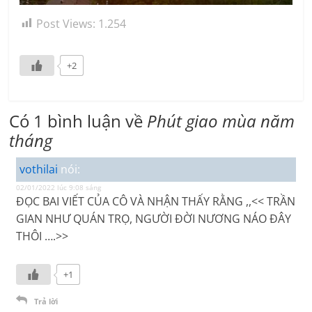
Post Views:
1.254
+2
Có 1 bình luận về
Phút giao mùa năm
tháng
vothilai
nói:
02/01/2022 lúc 9:08 sáng
ĐỌC BAI VIẾT CỦA CÔ VÀ NHẬN THẤY RẰNG ,,<< TRẦN
GIAN NHƯ QUÁN TRỌ, NGƯỜI ĐỜI NƯƠNG NÁO ĐÂY
THÔI ….>>
+1
Trả lời