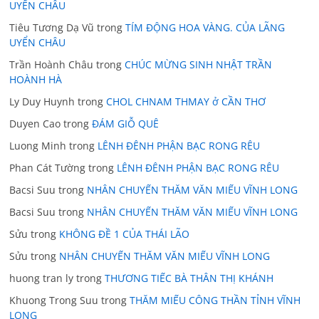
UYỂN CHÂU
Tiêu Tương Dạ Vũ
trong
TÍM ĐỘNG HOA VÀNG. CỦA LÃNG
UYỂN CHÂU
Trần Hoành Châu
trong
CHÚC MỪNG SINH NHẬT TRẦN
HOÀNH HÀ
Ly Duy Huynh
trong
CHOL CHNAM THMAY ở CẦN THƠ
Duyen Cao
trong
ĐÁM GIỖ QUÊ
Luong Minh
trong
LÊNH ĐÊNH PHẬN BẠC RONG RÊU
Phan Cát Tường
trong
LÊNH ĐÊNH PHẬN BẠC RONG RÊU
Bacsi Suu
trong
NHÂN CHUYẾN THĂM VĂN MIẾU VĨNH LONG
Bacsi Suu
trong
NHÂN CHUYẾN THĂM VĂN MIẾU VĨNH LONG
Sửu
trong
KHÔNG ĐỀ 1 CỦA THÁI LÃO
Sửu
trong
NHÂN CHUYẾN THĂM VĂN MIẾU VĨNH LONG
huong tran ly
trong
THƯƠNG TIẾC BÀ THÂN THỊ KHÁNH
Khuong Trong Suu
trong
THĂM MIẾU CÔNG THẦN TỈNH VĨNH
LONG