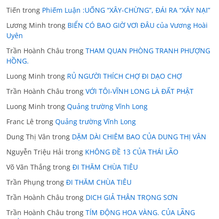
Tiến
trong
Phiếm Luận :UỐNG “XÂY-CHỪNG”, ĐÁI RA “XÂY NẠI”
Lương Minh
trong
BIỂN CÓ BAO GIỜ VƠI ĐÂU của Vương Hoài
Uyên
Trần Hoành Châu
trong
THAM QUAN PHÒNG TRANH PHƯỢNG
HỒNG.
Luong Minh
trong
RỦ NGƯỜI THÍCH CHỢ ĐI DẠO CHỢ
Trần Hoành Châu
trong
VỚI TÔI-VĨNH LONG LÀ ĐẤT PHẬT
Luong Minh
trong
Quảng trường Vĩnh Long
Franc Lê
trong
Quảng trường Vĩnh Long
Dung Thị Vân
trong
DẶM DÀI CHIÊM BAO CỦA DUNG THỊ VÂN
Nguyễn Triệu Hải
trong
KHÔNG ĐỀ 13 CỦA THÁI LÃO
Võ Văn Thắng
trong
ĐI THĂM CHÙA TIÊU
Trần Phụng
trong
ĐI THĂM CHÙA TIÊU
Trần Hoành Châu
trong
DICH GIẢ THÂN TRỌNG SƠN
Trần Hoành Châu
trong
TÍM ĐỘNG HOA VÀNG. CỦA LÃNG