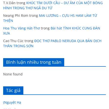
T.V.Dân
trong
KHÚC TÍM DƯỚI CẦU – DƯ ÂM CỦA MỘT BÓNG
HÌNH TRONG THƠ NGÃ DU TỬ
Neang Phi Rom
trong
MAI LƯƠNG – CỰU HS HAM LÀM TỪ
THIỆN
Hoa Thu Vàng Hát-Thơ
trong
Bài hát TÌNH KHÚC CUNG ĐÀN
XƯA
Cao Thu Cúc
trong
ĐỌC THƠ PABLO NERUDA QUA BẢN DỊCH
THÂN TRONG SƠN
Bình luận nhiều trong tuần
None found
Tác giả
(Nguyệt Hạ