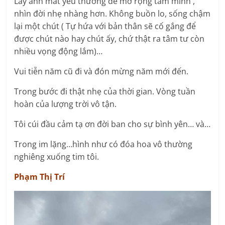
Lấy ánh mắt yêu thương để mở rộng tâm mình ,
nhìn đời nhẹ nhàng hơn. Không buồn lo, sống chậm
lại một chút ( Tự hứa với bản thân sẽ cố gắng để
được chút nào hay chút ấy, chứ thật ra tâm tư còn
nhiều vọng động lắm)…
Vui tiễn năm cũ đi và đón mừng năm mới đến.
Trong bước đi thật nhẹ của thời gian. Vòng tuần
hoàn của lượng trời vô tận.
Tôi cúi đầu cảm tạ ơn đời ban cho sự bình yên… và…
Trong im lặng…hình như có đóa hoa vô thường
nghiêng xuống tim tôi.
Phạm Thị Trí