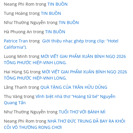
Neang Phi Rom
trong
TIN BUỒN
Tung Hoàng
trong
TIN BUỒN
Như Thường Nguyễn
trong
TIN BUỒN
Hà Phuong An
trong
TIN BUỒN
Patrice Tran
trong
Giới thiệu nhạc ghép trong clip: “Hotel
California”).
Luong Minh
trong
MỜI VIẾT GIAI PHẨM XUÂN BÍNH NGỌ 2026
TỐNG PHƯỚC HIỆP-VINH LONG.
Hai Hùng SG
trong
MỜI VIẾT GIAI PHẨM XUÂN BÍNH NGỌ 2026
TỐNG PHƯỚC HIỆP-VINH LONG.
Lãng Thanh
trong
QUÀ TẶNG CỦA TRẦN HỮU DŨNG
Thu Vàng
trong
Vĩnh biệt nhà thơ “Hoàng tử bé” Nguyễn
Quang Tấn
Như Thường Nguyễn
trong
TUỔI THƠ VỚI BÁNH MÌ
Neang Phi Rom
trong
NHÀ THƠ ĐỨC TRUNG ĐÃ BAY RA KHỎI
CÕI VÔ THƯỜNG RONG CHƠI